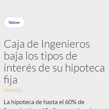
e
n
Volver
R
Caja de Ingenieros
e
baja los tipos de
d
interés de su hipoteca
e
fija
s
20.04.2021
La hipoteca de hasta el 60% de