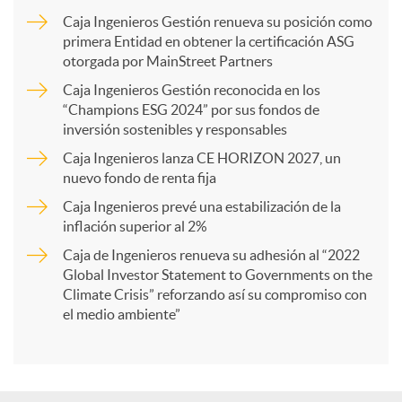
m
Caja Ingenieros Gestión renueva su posición como
primera Entidad en obtener la certificación ASG
p
otorgada por MainStreet Partners
Caja Ingenieros Gestión reconocida en los
a
“Champions ESG 2024” por sus fondos de
inversión sostenibles y responsables
Caja Ingenieros lanza CE HORIZON 2027, un
r
nuevo fondo de renta fija
Caja Ingenieros prevé una estabilización de la
t
inflación superior al 2%
Caja de Ingenieros renueva su adhesión al “2022
i
Global Investor Statement to Governments on the
Climate Crisis” reforzando así su compromiso con
el medio ambiente”
r