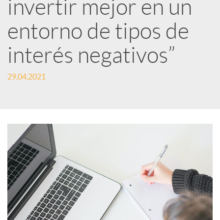
e
invertir mejor en un
entorno de tipos de
s
interés negativos”
S
29.04.2021
o
c
i
a