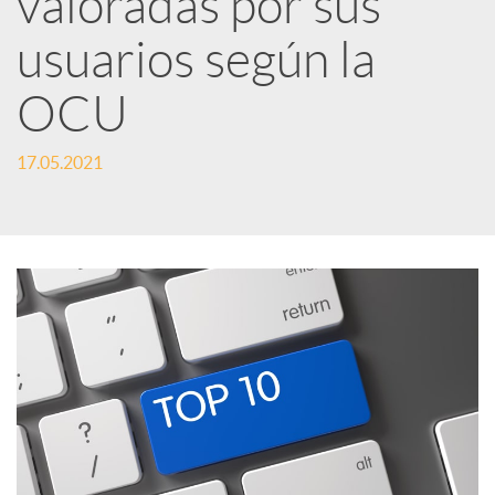
valoradas por sus
usuarios según la
c
OCU
a
17.05.2021
d
o
r
d
e