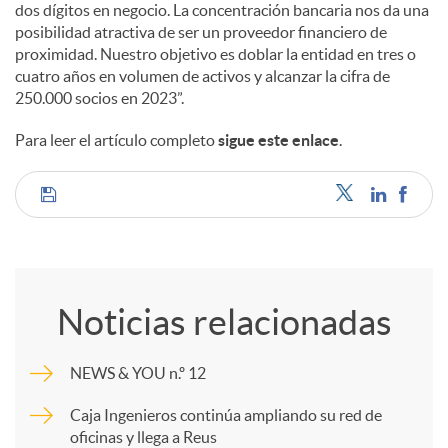
e
dos dígitos en negocio. La concentración bancaria nos da una
posibilidad atractiva de ser un proveedor financiero de
proximidad. Nuestro objetivo es doblar la entidad en tres o
s
cuatro años en volumen de activos y alcanzar la cifra de
250.000 socios en 2023”.
Para leer el artículo completo
sigue este enlace
.
C
o
Noticias relacionadas
m
NEWS & YOU n.º 12
p
Caja Ingenieros continúa ampliando su red de
oficinas y llega a Reus