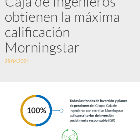
Caja de Ingenieros
e
obtienen la máxima
calificación
s
Morningstar
S
28.04.2021
o
c
i
a