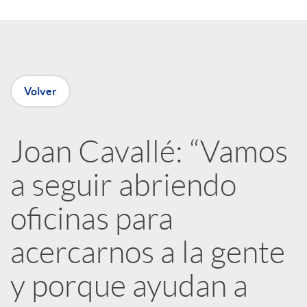
o
d
m
o
p
Volver
s
a
Joan Cavallé: “Vamos
a seguir abriendo
r
oficinas para
t
acercarnos a la gente
i
y porque ayudan a