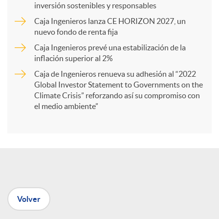
inversión sostenibles y responsables
Caja Ingenieros lanza CE HORIZON 2027, un
r
nuevo fondo de renta fija
Caja Ingenieros prevé una estabilización de la
t
inflación superior al 2%
Caja de Ingenieros renueva su adhesión al “2022
i
Global Investor Statement to Governments on the
Climate Crisis” reforzando así su compromiso con
el medio ambiente”
r
e
n
Volver
R