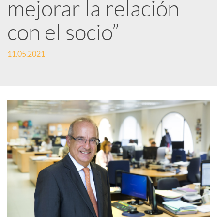
r
mejorar la relación
con el socio”
e
11.05.2021
n
R
e
d
e