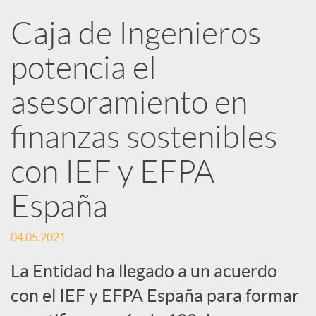
Caja de Ingenieros
e
potencia el
d
asesoramiento en
e
finanzas sostenibles
con IEF y EFPA
s
España
S
04.05.2021
o
La Entidad ha llegado a un acuerdo
con el IEF y EFPA España para formar
c