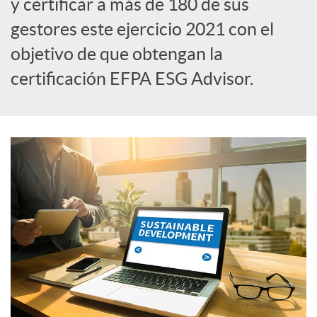
y certificar a más de 180 de sus
gestores este ejercicio 2021 con el
i
objetivo de que obtengan la
certificación EFPA ESG Advisor.
a
l
e
s