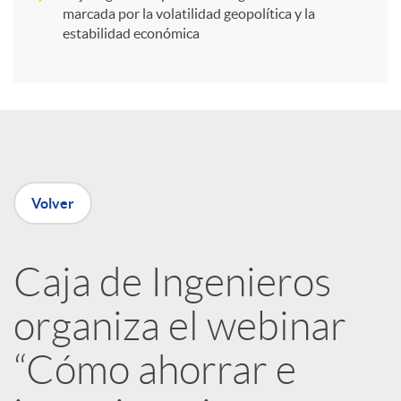
i
marcada por la volatilidad geopolítica y la
estabilidad económica
r
e
n
Volver
R
Caja de Ingenieros
e
organiza el webinar
d
“Cómo ahorrar e