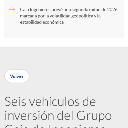
Caja Ingenieros prevé una segunda mitad de 2026
i
marcada por la volatilidad geopolítica y la
estabilidad económica
r
e
n
Volver
R
Seis vehículos de
e
inversión del Grupo
d