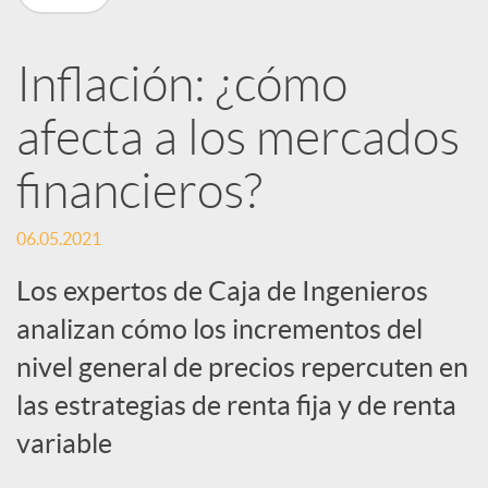
R
Inflación: ¿cómo
e
afecta a los mercados
d
financieros?
e
06.05.2021
Los expertos de Caja de Ingenieros
s
analizan cómo los incrementos del
nivel general de precios repercuten en
S
las estrategias de renta fija y de renta
o
variable