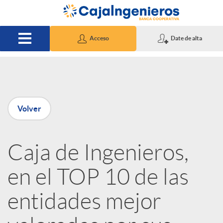
Saltar al contenido principal
Acceso
Date de alta
P
Volver
u
Caja de Ingenieros,
b
en el TOP 10 de las
l
entidades mejor
i