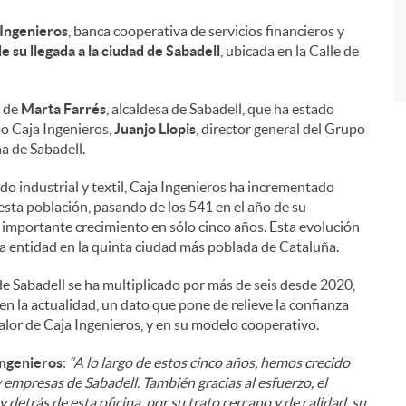
Ingenieros
, banca cooperativa de servicios financieros y
e su llegada a la ciudad de Sabadell
, ubicada en la Calle de
a de
Marta Farrés
, alcaldesa de Sabadell, que ha estado
po Caja Ingenieros,
Juanjo Llopis
, director general del Grupo
ina de Sabadell.
o industrial y textil, Caja Ingenieros ha incrementado
esta población, pasando de los 541 en el año de su
 importante crecimiento en sólo cinco años. Esta evolución
la entidad en la quinta ciudad más poblada de Cataluña.
de Sabadell se ha multiplicado por más de seis desde 2020,
la actualidad, un dato que pone de relieve la confianza
valor de Caja Ingenieros, y en su modelo cooperativo.
Ingenieros
:
“A lo largo de estos cinco años, hemos crecido
 y empresas de Sabadell. También gracias al esfuerzo, el
etrás de esta oficina, por su trato cercano y de calidad, su