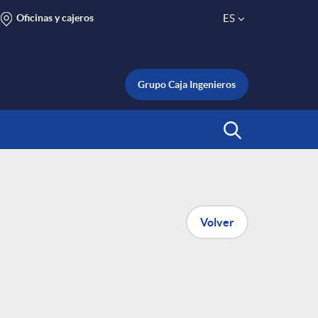
Oficinas y cajeros
ES
S
e
Grupo Caja Ingenieros
l
Abrir Buscar
e
c
Volver
t