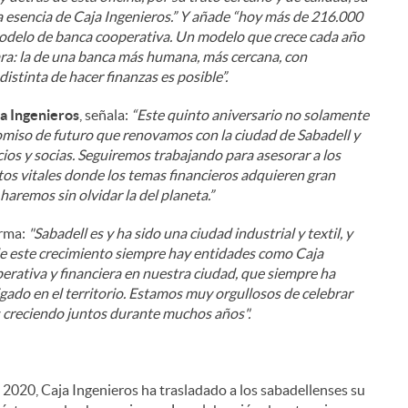
la esencia de Caja Ingenieros.” Y añade “hoy más de 216.000
 modelo de banca cooperativa. Un modelo que crece cada año
ra: la de una banca más humana, más cercana, con
istinta de hacer finanzas es posible”.
ja Ingenieros
, señala:
“Este quinto aniversario no solamente
omiso de futuro que renovamos con la ciudad de Sabadell y
cios y socias. Seguiremos trabajando para asesorar a los
os vitales donde los temas financieros adquieren gran
 haremos sin olvidar la del planeta.”
i
irma:
"Sabadell es y ha sido una ciudad industrial y textil, y
de este crecimiento siempre hay entidades como Caja
perativa y financiera en nuestra ciudad, que siempre ha
igado en el territorio. Estamos muy orgullosos de celebrar
s creciendo juntos durante muchos años".
l
e 2020, Caja Ingenieros ha trasladado a los sabadellenses su