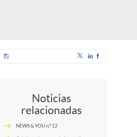
C
o
Noticias
relacionadas
m
NEWS & YOU n.º 12
p