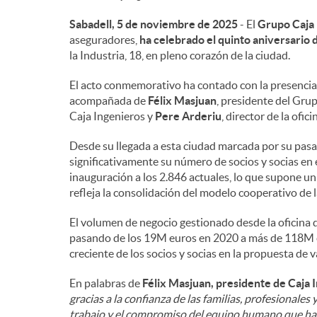
Sabadell, 5 de noviembre de 2025
- El
Grupo Caja 
n
aseguradores,
ha celebrado el quinto aniversario d
la Industria, 18, en pleno corazón de la ciudad.
i
El acto conmemorativo ha contado con la presenci
acompañada de
Félix Masjuan
, presidente del Gru
d
Caja Ingenieros y
Pere Arderiu
, director de la ofic
Desde su llegada a esta ciudad marcada por su pasad
o
significativamente su número de socios y socias en 
inauguración a los 2.846 actuales, lo que supone un
refleja la consolidación del modelo cooperativo de 
s
El volumen de negocio gestionado desde la oficina 
pasando de los 19M euros en 2020 a más de 118M en 
creciente de los socios y socias en la propuesta de 
En palabras de
Félix Masjuan, presidente de Caja 
gracias a la confianza de las familias, profesionales
trabajo y el compromiso del equipo humano que hay d