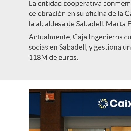
La entidad cooperativa conmemor
l
celebración en su oficina de la Ca
la alcaldesa de Sabadell, Marta 
i
Actualmente, Caja Ingenieros cu
socias en Sabadell, y gestiona 
c
118M de euros.
a
d
o
r