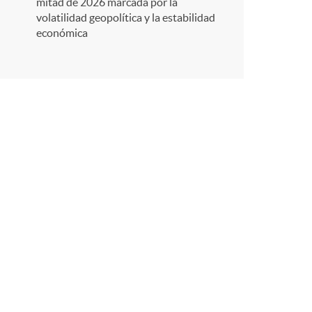
r
mitad de 2026 marcada por la
volatilidad geopolítica y la estabilidad
económica
e
n
R
e
d
e