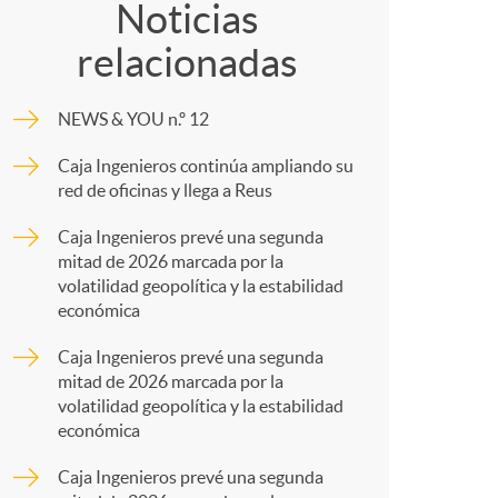
o
o
Noticias
relacionadas
m
m
NEWS & YOU n.º 12
a
p
Caja Ingenieros continúa ampliando su
red de oficinas y llega a Reus
a
Caja Ingenieros prevé una segunda
mitad de 2026 marcada por la
r
volatilidad geopolítica y la estabilidad
económica
t
Caja Ingenieros prevé una segunda
mitad de 2026 marcada por la
volatilidad geopolítica y la estabilidad
económica
Caja Ingenieros prevé una segunda