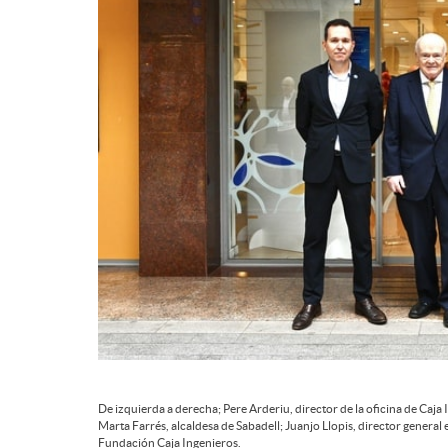
d
e
c
o
n
t
De izquierda a derecha; Pere Arderiu, director de la oficina de Caja
e
Marta Farrés, alcaldesa de Sabadell; Juanjo Llopis, director genera
Fundación Caja Ingenieros.