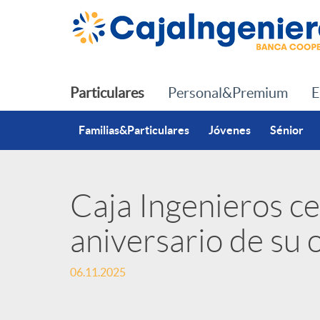
Saltar al contenido principal
Particulares
Personal&Premium
E
Familias&Particulares
Jóvenes
Sénior
Caja Ingenieros ce
P
aniversario de su 
u
06.11.2025
b