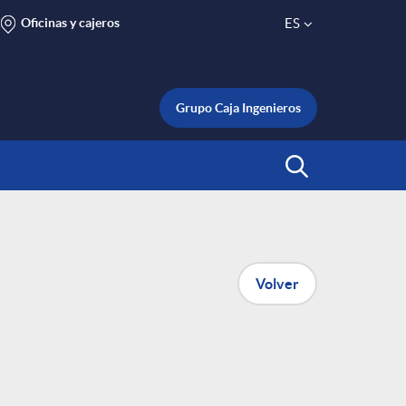
Oficinas y cajeros
ES
S
e
Grupo Caja Ingenieros
l
Abrir Buscar
e
c
Volver
t