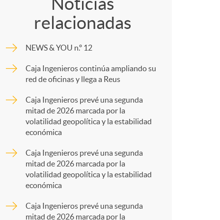
o
o
Noticias
relacionadas
m
m
NEWS & YOU n.º 12
p
a
Caja Ingenieros continúa ampliando su
red de oficinas y llega a Reus
a
Caja Ingenieros prevé una segunda
mitad de 2026 marcada por la
r
volatilidad geopolítica y la estabilidad
económica
t
Caja Ingenieros prevé una segunda
mitad de 2026 marcada por la
volatilidad geopolítica y la estabilidad
económica
Caja Ingenieros prevé una segunda
mitad de 2026 marcada por la