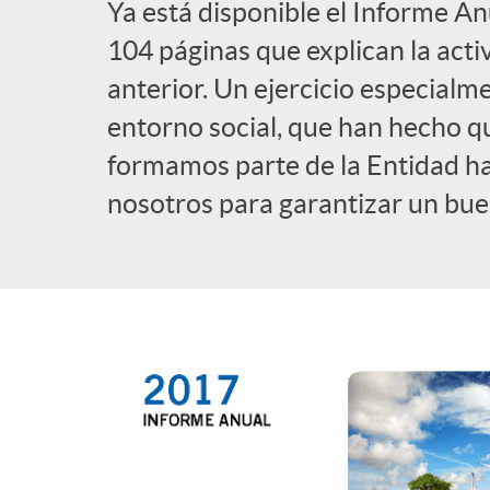
Ya está disponible el Informe An
l
104 páginas que explican la acti
anterior. Un ejercicio especialm
i
entorno social, que han hecho q
formamos parte de la Entidad h
c
nosotros para garantizar un buen
a
d
o
r