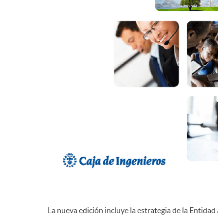
d
e
c
o
n
t
e
La nueva edición incluye la estrategia de la Entidad