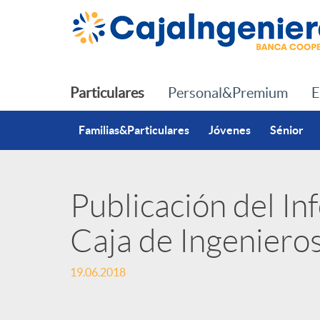
Saltar al contenido principal
Particulares
Personal&Premium
E
Familias&Particulares
Jóvenes
Sénior
Publicación del I
P
Caja de Ingeniero
u
19.06.2018
b