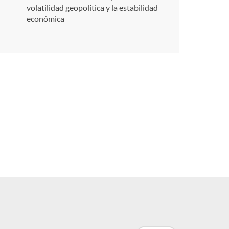
r
volatilidad geopolítica y la estabilidad
económica
e
n
R
e
d
e