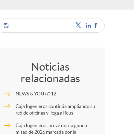
e
s
C
o
Noticias
relacionadas
m
NEWS & YOU n.º 12
p
Caja Ingenieros continúa ampliando su
red de oficinas y llega a Reus
a
Caja Ingenieros prevé una segunda
mitad de 2026 marcada por la