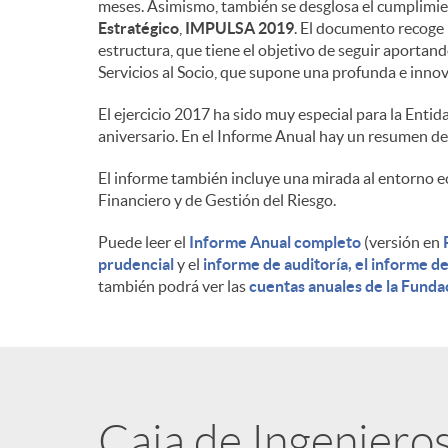
meses. Asimismo, también se desglosa el cumplimien
Estratégico
,
IMPULSA 2019
. El documento recoge l
n
estructura, que tiene el objetivo de seguir aportando
Servicios al Socio, que supone una profunda e innov
i
El ejercicio 2017 ha sido muy especial para la Enti
aniversario. En el Informe Anual hay un resumen de
d
El informe también incluye una mirada al entorno e
Financiero y de Gestión del Riesgo.
o
Puede leer el
Informe Anual completo
(versión en
prudencial
y el
informe de auditoría, el informe de
también podrá ver las
cuentas anuales de la Funda
s
Caja de Ingeniero