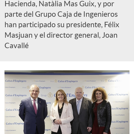
Hacienda, Natàlia Mas Guix, y por
c
parte del Grupo Caja de Ingenieros
han participado su presidente, Félix
i
Masjuan y el director general, Joan
Cavallé
a
l
e
s