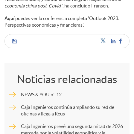
economía china post-Covid”
, ha concluido Fransen.
Aquí
puedes ver la conferencia completa 'Outlook 2023:
Perspectivas económicas y financieras'.
C
o
Noticias relacionadas
m
NEWS & YOU n.º 12
p
Caja Ingenieros continúa ampliando su red de
oficinas y llega a Reus
a
Caja Ingenieros prevé una segunda mitad de 2026
marcada por la volatilidad geopolítica y la