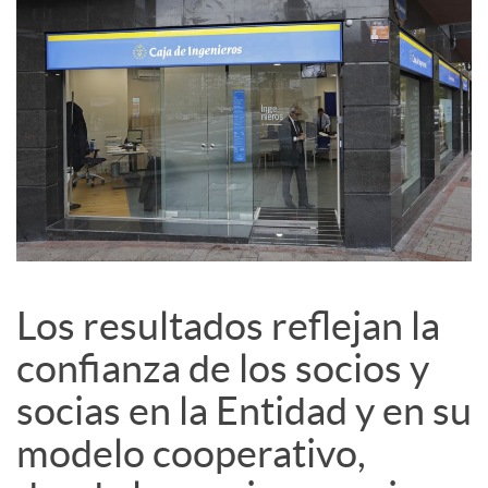
i
a
l
e
s
Los resultados reflejan la
confianza de los socios y
socias en la Entidad y en su
modelo cooperativo,