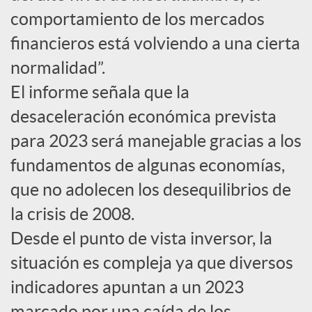
comportamiento de los mercados
c
financieros está volviendo a una cierta
normalidad”.
o
El informe señala que la
desaceleración económica prevista
n
para 2023 será manejable gracias a los
fundamentos de algunas economías,
t
que no adolecen los desequilibrios de
e
la crisis de 2008.
Desde el punto de vista inversor, la
n
situación es compleja ya que diversos
indicadores apuntan a un 2023
i
marcado por una caída de los