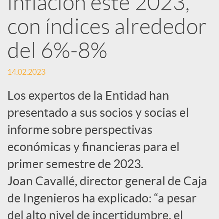
inflación este 2023,
con índices alrededor
c
del 6%-8%
a
14.02.2023
d
Los expertos de la Entidad han
presentado a sus socios y socias el
o
informe sobre perspectivas
económicas y financieras para el
r
primer semestre de 2023.
d
Joan Cavallé, director general de Caja
de Ingenieros ha explicado: “a pesar
e
del alto nivel de incertidumbre, el