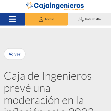
Saltar al contenido principal
Acceso
Date de alta
P
Volver
u
Caja de Ingenieros
b
prevé una
l
moderación en la
i