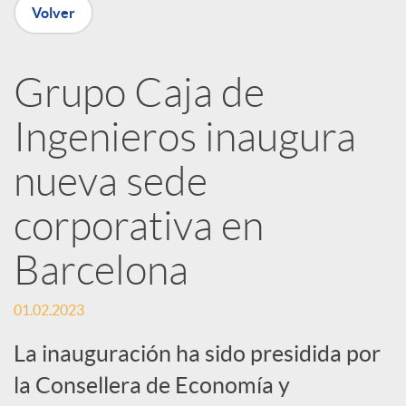
Volver
R
Grupo Caja de
e
Ingenieros inaugura
d
nueva sede
e
corporativa en
Barcelona
s
01.02.2023
S
La inauguración ha sido presidida por
la Consellera de Economía y
o