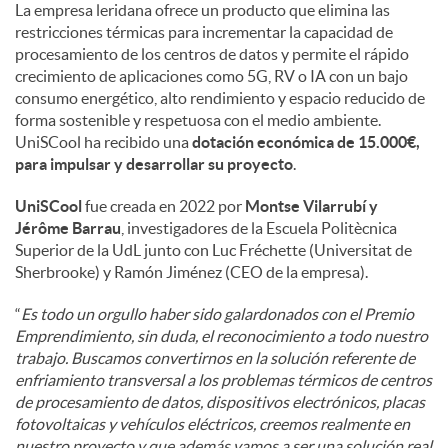
La empresa leridana ofrece un producto que elimina las
restricciones térmicas para incrementar la capacidad de
procesamiento de los centros de datos y permite el rápido
crecimiento de aplicaciones como 5G, RV o IA con un bajo
consumo energético, alto rendimiento y espacio reducido de
forma sostenible y respetuosa con el medio ambiente.
UniSCool ha recibido una
dotación económica de 15.000€,
para impulsar y desarrollar su proyecto
.
UniSCool
fue creada en 2022 por
Montse Vilarrubí y
Jérôme Barrau
, investigadores de la Escuela Politècnica
Superior de la UdL junto con Luc Fréchette (Universitat de
Sherbrooke) y Ramón Jiménez (CEO de la empresa).
“
Es todo un orgullo haber sido galardonados con el Premio
Emprendimiento, sin duda, el reconocimiento a todo nuestro
trabajo. Buscamos convertirnos en la solución referente de
enfriamiento transversal a los problemas térmicos de centros
de procesamiento de datos, dispositivos electrónicos, placas
fotovoltaicas y vehículos eléctricos, creemos realmente en
nuestro proyecto y que además vamos a ser una solución real