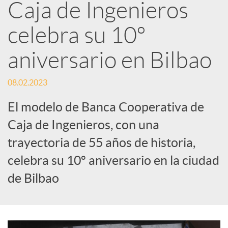
Caja de Ingenieros
e
celebra su 10º
d
aniversario en Bilbao
e
08.02.2023
El modelo de Banca Cooperativa de
s
Caja de Ingenieros, con una
trayectoria de 55 años de historia,
S
celebra su 10º aniversario en la ciudad
o
de Bilbao
c