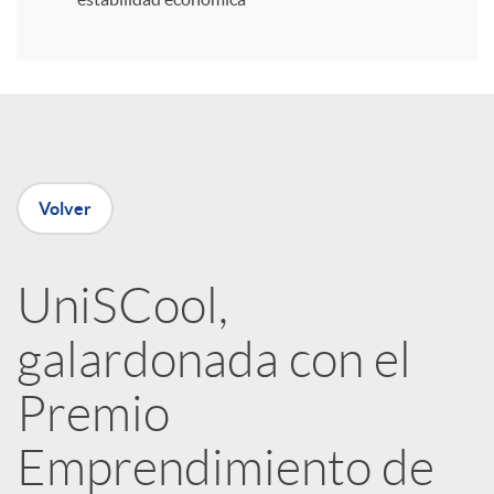
r
e
n
Volver
R
UniSCool,
e
galardonada con el
d
Premio
e
Emprendimiento de