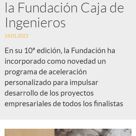
la Fundación Caja de
s
Ingenieros
S
24.01.2023
o
En su 10ª edición, la Fundación ha
incorporado como novedad un
c
programa de aceleración
personalizado para impulsar
i
desarrollo de los proyectos
empresariales de todos los finalistas
a
l