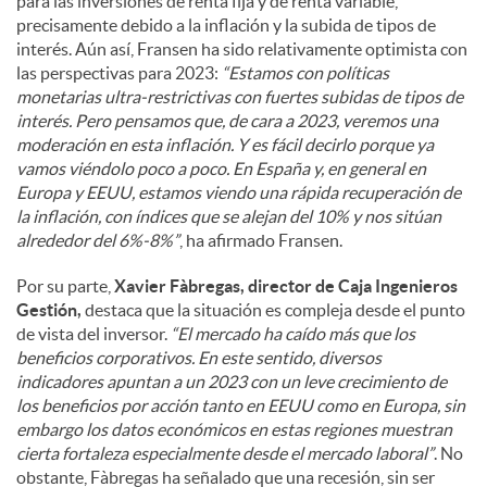
para las inversiones de renta fija y de renta variable,
precisamente debido a la inflación y la subida de tipos de
interés. Aún así, Fransen ha sido relativamente optimista con
las perspectivas para 2023:
“Estamos con políticas
monetarias ultra-restrictivas con fuertes subidas de tipos de
interés. Pero pensamos que, de cara a 2023, veremos una
moderación en esta inflación. Y es fácil decirlo porque ya
vamos viéndolo poco a poco. En España y, en general en
Europa y EEUU, estamos viendo una rápida recuperación de
la inflación, con índices que se alejan del 10% y nos sitúan
alrededor del 6%-8%”
, ha afirmado Fransen.
Por su parte,
Xavier Fàbregas, director de Caja Ingenieros
Gestión,
destaca que la situación es compleja desde el punto
de vista del inversor.
“El mercado ha caído más que los
beneficios corporativos. En este sentido, diversos
indicadores apuntan a un 2023 con un leve crecimiento de
los beneficios por acción tanto en EEUU como en Europa, sin
embargo los datos económicos en estas regiones muestran
cierta fortaleza especialmente desde el mercado laboral”
. No
obstante, Fàbregas ha señalado que una recesión, sin ser