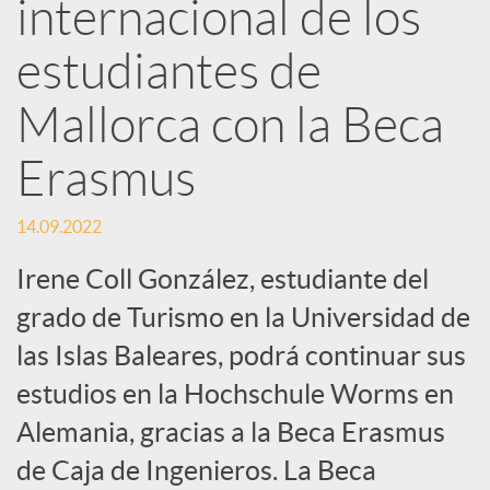
internacional de los
e
estudiantes de
Mallorca con la Beca
s
Erasmus
S
14.09.2022
o
Irene Coll González, estudiante del
grado de Turismo en la Universidad de
c
las Islas Baleares, podrá continuar sus
estudios en la Hochschule Worms en
i
Alemania, gracias a la Beca Erasmus
a
de Caja de Ingenieros. La Beca