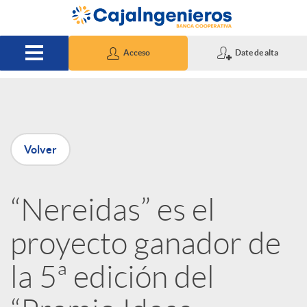
Saltar al contenido principal
Acceso
Date de alta
P
Volver
u
“Nereidas” es el
b
proyecto ganador de
l
la 5ª edición del
i