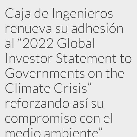
R
Caja de Ingenieros
renueva su adhesión
e
al “2022 Global
d
Investor Statement to
e
Governments on the
Climate Crisis”
s
reforzando así su
S
compromiso con el
o
medio ambiente”