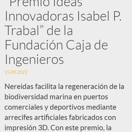
“Premio Ideas
Innovadoras Isabel P.
c
Trabal” de la
a
Fundación Caja de
d
Ingenieros
o
15.09.2022
Nereidas facilita la regeneración de la
r
biodiversidad marina en puertos
comerciales y deportivos mediante
d
arrecifes artificiales fabricados con
e
impresión 3D. Con este premio, la