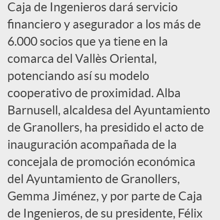
e
Caja de Ingenieros dará servicio
financiero y asegurador a los más de
s
6.000 socios que ya tiene en la
comarca del Vallès Oriental,
S
potenciando así su modelo
cooperativo de proximidad. Alba
o
Barnusell, alcaldesa del Ayuntamiento
c
de Granollers, ha presidido el acto de
inauguración acompañada de la
i
concejala de promoción económica
del Ayuntamiento de Granollers,
a
Gemma Jiménez, y por parte de Caja
de Ingenieros, de su presidente, Félix