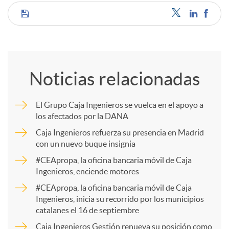
C
o
Noticias relacionadas
m
El Grupo Caja Ingenieros se vuelca en el apoyo a
los afectados por la DANA
p
Caja Ingenieros refuerza su presencia en Madrid
con un nuevo buque insignia
a
#CEApropa, la oficina bancaria móvil de Caja
Ingenieros, enciende motores
r
#CEApropa, la oficina bancaria móvil de Caja
Ingenieros, inicia su recorrido por los municipios
catalanes el 16 de septiembre
t
Caja Ingenieros Gestión renueva su posición como