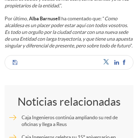
propietarios de la entidad.
”.
Por último,
Alba Barnusell
ha comentado que: “
Como
alcaldesa es un placer poder estar aquí con todos vosotros.
Es todo un orgullo por la ciudad contar con una nueva sede
de una Entidad con larga trayectoria, y que tiene una apuesta
singular y diferencial de presente, pero sobre todo de futuro
”.
C
o
Noticias relacionadas
m
Caja Ingenieros continúa ampliando su red de
oficinas y llega a Reus
p
Caja Ingenieros celebra su 15º aniversario en