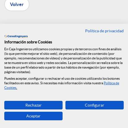
Volver
n
R
Caja de Ingenieros
Política de privacidad
firma un convenio con
e
Información sobre Cookies
En Caja Ingenieros utilizamos cookies propias y de terceros con fines de análisis
el Colegio de
(lo que permite mejorar el sitio web), de personalización de contenido (por
ejemplo, recomendaciones de vídeos) y de personalización de la publicidad que
d
se te muestra en sitios web y redes sociales. La personalización se realiza sobre la
Arquitectura Técnica
base de un perfil elaborado a partir de tus hábitos de navegación (por ejemplo,
páginas visitadas).
e
Puedes aceptar, configurar o rechazar el uso de cookies utilizando los botones
de Barcelona
facilitados en este aviso. Si necesitas más información visita nuestra
Política de
Cookies
.
s
12.09.2022
Rechazar
Configurar
Con este convenio, ligado a las ayudas
S
Aceptar
de los Fondos Next Generation EU ya