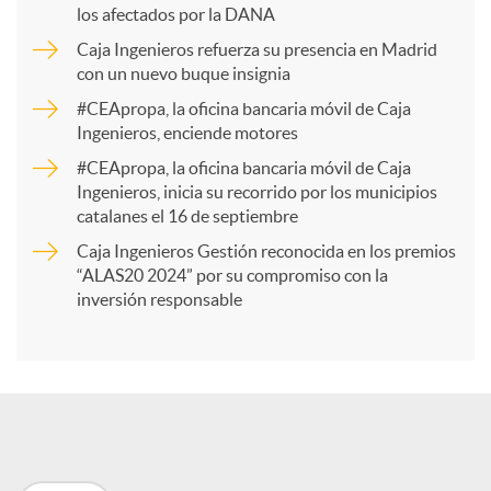
los afectados por la DANA
p
Caja Ingenieros refuerza su presencia en Madrid
con un nuevo buque insignia
a
#CEApropa, la oficina bancaria móvil de Caja
Ingenieros, enciende motores
r
#CEApropa, la oficina bancaria móvil de Caja
Ingenieros, inicia su recorrido por los municipios
catalanes el 16 de septiembre
t
Caja Ingenieros Gestión reconocida en los premios
“ALAS20 2024” por su compromiso con la
i
inversión responsable
r
e