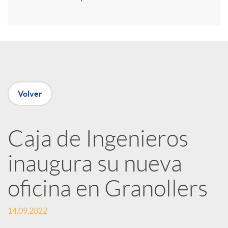
i
r
e
Volver
n
R
Caja de Ingenieros
inaugura su nueva
e
oficina en Granollers
d
14.09.2022