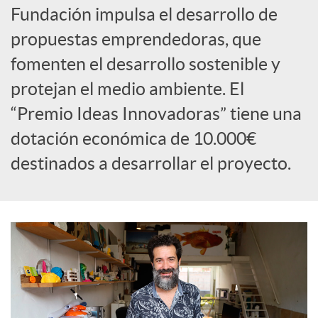
Fundación impulsa el desarrollo de
c
propuestas emprendedoras, que
fomenten el desarrollo sostenible y
o
protejan el medio ambiente. El
“Premio Ideas Innovadoras” tiene una
n
dotación económica de 10.000€
destinados a desarrollar el proyecto.
t
e
n
i