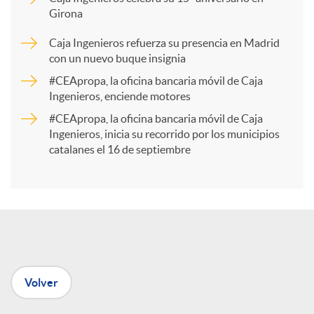
Girona
a
Caja Ingenieros refuerza su presencia en Madrid
con un nuevo buque insignia
r
#CEApropa, la oficina bancaria móvil de Caja
Ingenieros, enciende motores
t
#CEApropa, la oficina bancaria móvil de Caja
Ingenieros, inicia su recorrido por los municipios
catalanes el 16 de septiembre
i
r
e
Volver
n