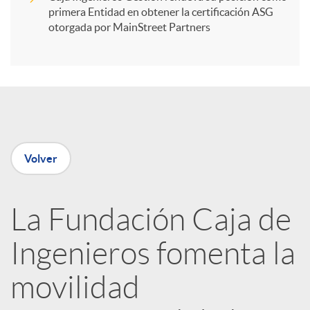
primera Entidad en obtener la certificación ASG
i
otorgada por MainStreet Partners
r
e
Volver
n
R
La Fundación Caja de
Ingenieros fomenta la
e
movilidad
d