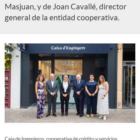
l
Masjuan, y de Joan Cavallé, director
general de la entidad cooperativa.
e
s
Caja de Ingenieros, cooperativa de crédito y servicios