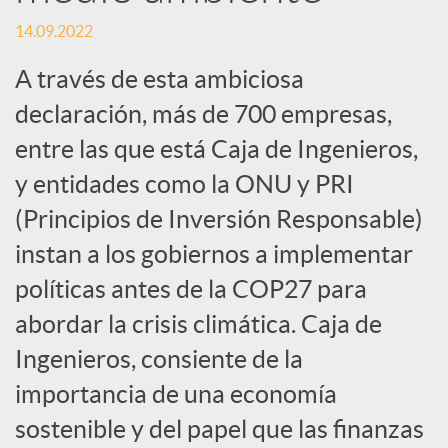
c
14.09.2022
A través de esta ambiciosa
i
declaración, más de 700 empresas,
entre las que está Caja de Ingenieros,
a
y entidades como la ONU y PRI
(Principios de Inversión Responsable)
l
instan a los gobiernos a implementar
e
políticas antes de la COP27 para
abordar la crisis climática. Caja de
s
Ingenieros, consiente de la
importancia de una economía
sostenible y del papel que las finanzas