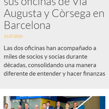
sus oficinas de Via
Augusta y Còrsega en
c
Barcelona
a
21.07.2026
d
Las dos oficinas han acompañado a
miles de socios y socias durante
o
décadas, consolidando una manera
diferente de entender y hacer finanzas
r
d
e