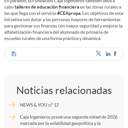
En paralelo, la Fundación Caja Ingenieros también lleva a
cabo
talleres de educación financiera
en las zonas rurales a
las que llega con el servicio
#CEApropa
. Los objetivos de esta
iniciativa son dotar a las personas mayores de herramientas
para gestionar sus finanzas con mayor seguridad y mejorar la
alfabetización financiera del alumnado de primaria de
escuelas rurales de una forma práctica y dinámica.
C
o
Noticias relacionadas
m
NEWS & YOU n.º 12
p
Caja Ingenieros prevé una segunda mitad de 2026
marcada por la volatilidad geopolítica y la