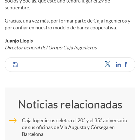
Socios y Socias, que este año tendrá lugar el 29 de
septiembre.
Gracias, una vez más, por formar parte de Caja Ingenieros y
por confiar en nuestro modelo de banca cooperativa.
Juanjo Llopis
Director general del Grupo Caja Ingenieros
C
o
Noticias relacionadas
m
Caja Ingenieros celebra el 20.º y el 35.º aniversario
de sus oficinas de Via Augusta y Còrsega en
p
Barcelona