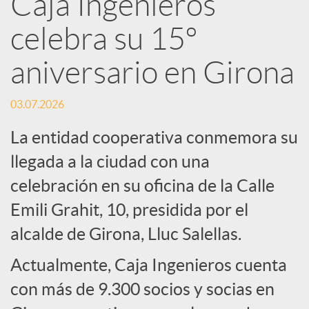
Caja Ingenieros
R
celebra su 15º
e
aniversario en Girona
d
03.07.2026
La entidad cooperativa conmemora su
e
llegada a la ciudad con una
celebración en su oficina de la Calle
s
Emili Grahit, 10, presidida por el
S
alcalde de Girona, Lluc Salellas.
Actualmente, Caja Ingenieros cuenta
o
con más de 9.300 socios y socias en