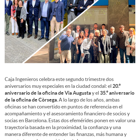
c
o
n
t
Caja Ingenieros celebra este segundo trimestre dos
aniversarios muy especiales en la ciudad condal: el
20.º
aniversario de la oficina de Via Augusta
y el
35.º aniversario
e
de la oficina de Còrsega
. A lo largo de los años, ambas
oficinas se han convertido en puntos de referencia en el
n
acompañamiento y el asesoramiento financiero de socios y
socias en Barcelona. Estas dos efemérides ponen en valor una
trayectoria basada en la proximidad, la confianza y una
i
manera diferente de entender las finanzas, más humana y