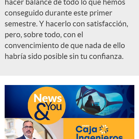
hacer balance de todo lo que hemos
o
conseguido durante este primer
semestre. Y hacerlo con satisfacción,
c
pero, sobre todo, con el
convencimiento de que nada de ello
i
habría sido posible sin tu confianza.
a
l
e
s