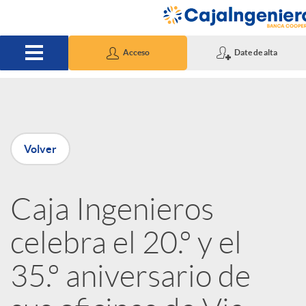
Saltar al contenido principal
Acceso
Date de alta
P
Volver
u
Caja Ingenieros
b
celebra el 20.º y el
l
35.º aniversario de
i