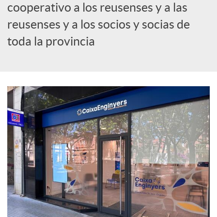
cooperativo a los reusenses y a las
c
reusenses y a los socios y socias de
toda la provincia
i
a
l
e
s