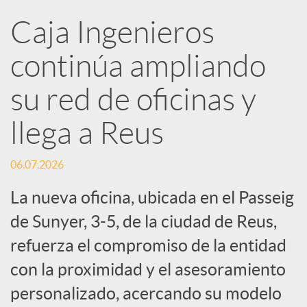
R
Caja Ingenieros
continúa ampliando
e
su red de oficinas y
d
llega a Reus
e
06.07.2026
s
La nueva oficina, ubicada en el Passeig
de Sunyer, 3-5, de la ciudad de Reus,
S
refuerza el compromiso de la entidad
con la proximidad y el asesoramiento
o
personalizado, acercando su modelo