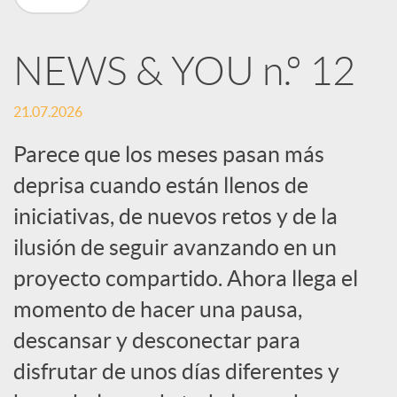
n
NEWS & YOU n.º 12
R
21.07.2026
e
Parece que los meses pasan más
deprisa cuando están llenos de
d
iniciativas, de nuevos retos y de la
e
ilusión de seguir avanzando en un
proyecto compartido. Ahora llega el
s
momento de hacer una pausa,
descansar y desconectar para
S
disfrutar de unos días diferentes y