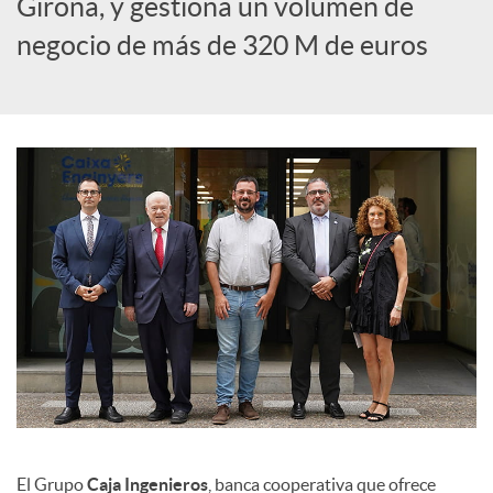
Girona, y gestiona un volumen de
c
negocio de más de 320 M de euros
i
a
l
e
s
El Grupo
Caja Ingenieros
, banca cooperativa que ofrece