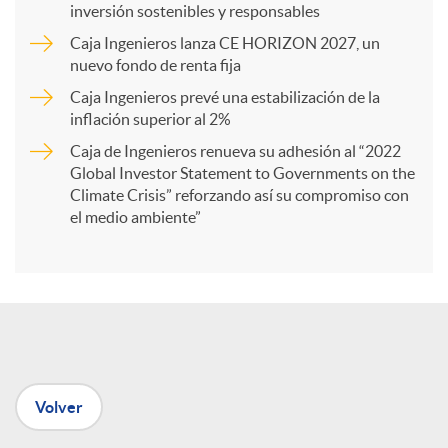
inversión sostenibles y responsables
Caja Ingenieros lanza CE HORIZON 2027, un
r
nuevo fondo de renta fija
Caja Ingenieros prevé una estabilización de la
t
inflación superior al 2%
Caja de Ingenieros renueva su adhesión al “2022
i
Global Investor Statement to Governments on the
Climate Crisis” reforzando así su compromiso con
el medio ambiente”
r
e
n
Volver
R