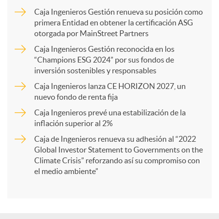
m
Caja Ingenieros Gestión renueva su posición como
primera Entidad en obtener la certificación ASG
p
otorgada por MainStreet Partners
Caja Ingenieros Gestión reconocida en los
a
“Champions ESG 2024” por sus fondos de
inversión sostenibles y responsables
Caja Ingenieros lanza CE HORIZON 2027, un
r
nuevo fondo de renta fija
Caja Ingenieros prevé una estabilización de la
t
inflación superior al 2%
Caja de Ingenieros renueva su adhesión al “2022
i
Global Investor Statement to Governments on the
Climate Crisis” reforzando así su compromiso con
el medio ambiente”
r