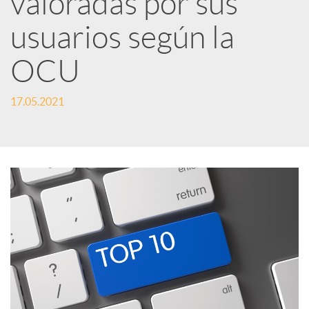
valoradas por sus
usuarios según la
c
OCU
a
17.05.2021
d
o
r
d
e