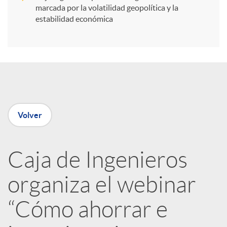
i
marcada por la volatilidad geopolítica y la
estabilidad económica
r
e
n
Volver
R
Caja de Ingenieros
e
organiza el webinar
d
“Cómo ahorrar e