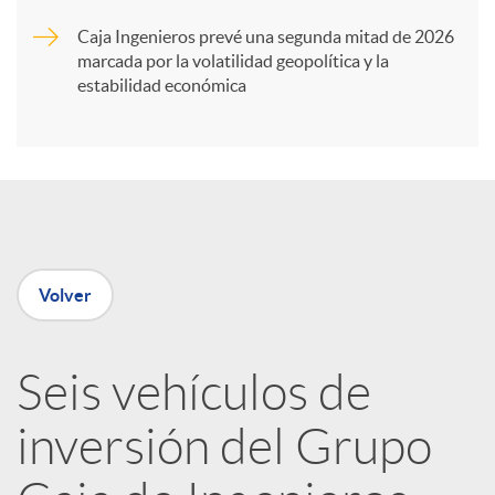
Caja Ingenieros prevé una segunda mitad de 2026
i
marcada por la volatilidad geopolítica y la
estabilidad económica
r
e
n
Volver
R
Seis vehículos de
e
inversión del Grupo
d