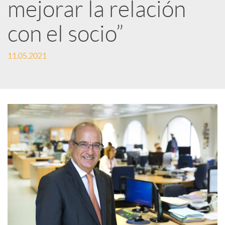
r
mejorar la relación
con el socio”
e
11.05.2021
n
R
e
d
e