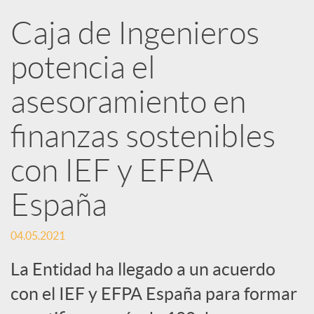
Caja de Ingenieros
e
potencia el
d
asesoramiento en
e
finanzas sostenibles
con IEF y EFPA
s
España
S
04.05.2021
o
La Entidad ha llegado a un acuerdo
con el IEF y EFPA España para formar
c