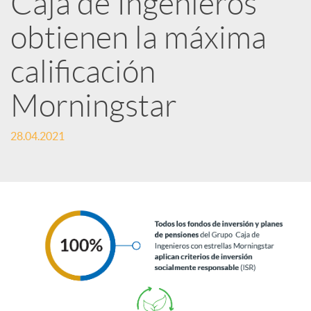
Caja de Ingenieros
e
obtienen la máxima
calificación
s
Morningstar
S
28.04.2021
o
c
i
a