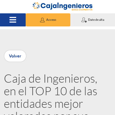
Saltar al contenido principal
Acceso
Date de alta
P
Volver
u
Caja de Ingenieros,
b
en el TOP 10 de las
l
entidades mejor
i