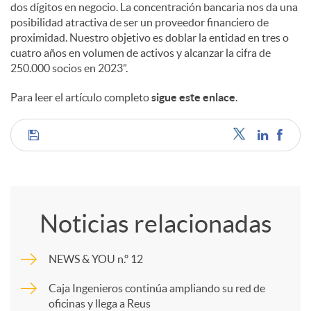
e
dos dígitos en negocio. La concentración bancaria nos da una
posibilidad atractiva de ser un proveedor financiero de
proximidad. Nuestro objetivo es doblar la entidad en tres o
s
cuatro años en volumen de activos y alcanzar la cifra de
250.000 socios en 2023”.
Para leer el artículo completo
sigue este enlace
.
C
o
Noticias relacionadas
m
NEWS & YOU n.º 12
p
Caja Ingenieros continúa ampliando su red de
oficinas y llega a Reus