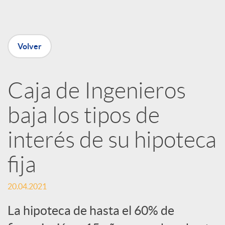
e
n
Volver
R
Caja de Ingenieros
e
baja los tipos de
d
interés de su hipoteca
e
fija
s
20.04.2021
La hipoteca de hasta el 60% de