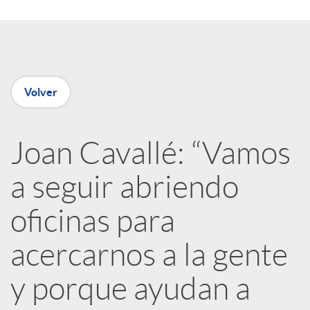
o
d
m
o
p
Volver
s
a
Joan Cavallé: “Vamos
a seguir abriendo
r
oficinas para
t
acercarnos a la gente
i
y porque ayudan a