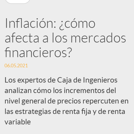
R
Inflación: ¿cómo
e
afecta a los mercados
d
financieros?
e
06.05.2021
Los expertos de Caja de Ingenieros
s
analizan cómo los incrementos del
nivel general de precios repercuten en
S
las estrategias de renta fija y de renta
o
variable