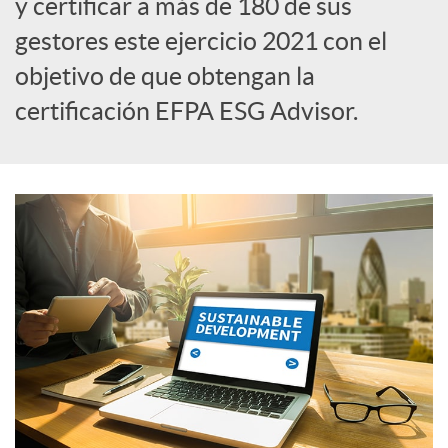
y certificar a más de 180 de sus
gestores este ejercicio 2021 con el
i
objetivo de que obtengan la
certificación EFPA ESG Advisor.
a
l
e
s