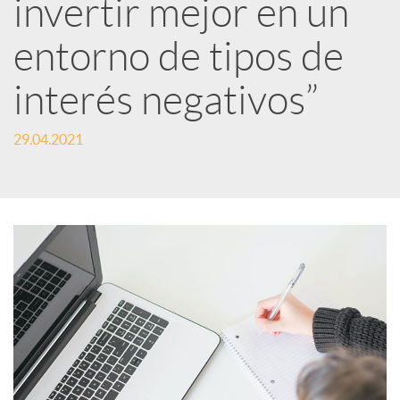
e
invertir mejor en un
entorno de tipos de
s
interés negativos”
S
29.04.2021
o
c
i
a