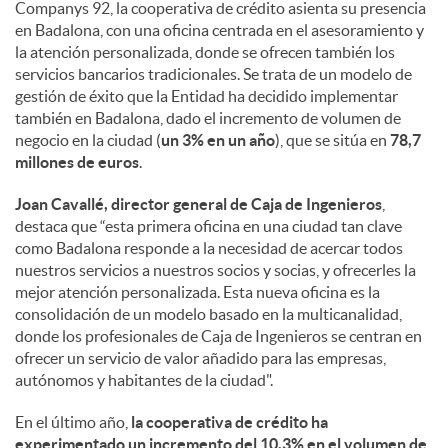
a
Companys 92, la cooperativa de crédito asienta su presencia
en Badalona, con una oficina centrada en el asesoramiento y
la atención personalizada, donde se ofrecen también los
l
servicios bancarios tradicionales. Se trata de un modelo de
gestión de éxito que la Entidad ha decidido implementar
e
también en Badalona, dado el incremento de volumen de
negocio en la ciudad (
un 3% en un año
), que se sitúa en
78,7
millones de euros
.
s
Joan Cavallé, director general de Caja de Ingenieros
,
destaca que “esta primera oficina en una ciudad tan clave
como Badalona responde a la necesidad de acercar todos
nuestros servicios a nuestros socios y socias, y ofrecerles la
mejor atención personalizada. Esta nueva oficina es la
consolidación de un modelo basado en la multicanalidad,
donde los profesionales de Caja de Ingenieros se centran en
ofrecer un servicio de valor añadido para las empresas,
autónomos y habitantes de la ciudad".
En el último año,
la cooperativa de crédito ha
experimentado un incremento del 10,3% en el volumen de