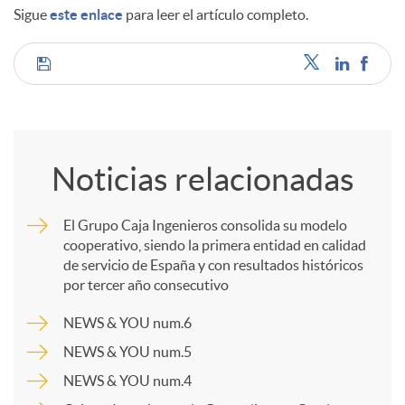
Sigue
este enlace
para leer el artículo completo.
d
C
o
o
s
Noticias relacionadas
m
El Grupo Caja Ingenieros consolida su modelo
cooperativo, siendo la primera entidad en calidad
p
de servicio de España y con resultados históricos
por tercer año consecutivo
a
NEWS & YOU num.6
NEWS & YOU num.5
r
NEWS & YOU num.4