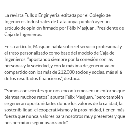
c
La revista Fulls d’Enginyeria, editada por el Colegio de
Ingenieros Industriales de Catalunya, publicó ayer un
artículo de opinión firmado por Félix Masjuan, Presidente de
o
Caja de Ingenieros.
En su artículo, Masjuan habla sobre el servicio profesional y
n
el trato personalizado como base del modelo de Caja de
Ingenieros, “apostando siempre por la conexión con las
personas y la sociedad, y con la máxima de generar valor
t
compartido con los más de 212.000 socios y socias, más allá
de los resultados financieros”, destaca.
e
“Somos conscientes que nos encontremos en un entorno que
plantea muchos retos”, apunta Félix Masjuan, “pero también
se generan oportunidades donde los valores de la calidad, la
n
sostenibilidad, el cooperativismo y la proximidad, tienen más
fuerza que nunca, valores para nosotros muy presentes y que
nos permitan seguir avanzando”.
i