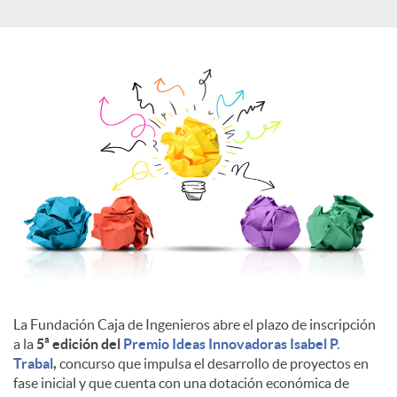
a
l
e
s
La Fundación Caja de Ingenieros abre el plazo de inscripción
a la
5ª edición del
Premio Ideas Innovadoras Isabel P.
Trabal
,
concurso que impulsa el desarrollo de proyectos en
fase inicial y que cuenta con una dotación económica de