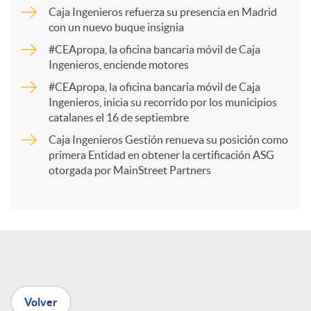
p
Caja Ingenieros refuerza su presencia en Madrid
con un nuevo buque insignia
a
#CEApropa, la oficina bancaria móvil de Caja
Ingenieros, enciende motores
r
#CEApropa, la oficina bancaria móvil de Caja
Ingenieros, inicia su recorrido por los municipios
catalanes el 16 de septiembre
t
Caja Ingenieros Gestión renueva su posición como
primera Entidad en obtener la certificación ASG
i
otorgada por MainStreet Partners
r
e
Volver