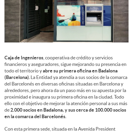
d
e
s
S
Caja de Ingenieros
, cooperativa de crédito y servicios
financieros y aseguradores, sigue mejorando su presencia en
todo el territorio y
abre su primera oficina en Badalona
o
(Barcelona)
. La Entidad ya atendía a sus socios de la comarca
del Barcelonés en diversas oficinas situadas en Barcelona y
alrededores, pero ahora da un paso más en su apuesta por la
c
proximidad e inaugura su primera oficina en la ciudad. Todo
ello con el objetivo de mejorar la atención personal a sus más
de
2.000 socios en Badalona, y sus cerca de 100.000 socios
i
en la comarca del Barcelonés
.
Con esta primera sede, situada en la Avenida President