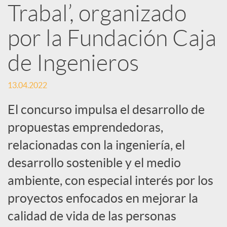
Trabal’, organizado
d
por la Fundación Caja
e
de Ingenieros
s
13.04.2022
S
El concurso impulsa el desarrollo de
propuestas emprendedoras,
o
relacionadas con la ingeniería, el
desarrollo sostenible y el medio
c
ambiente, con especial interés por los
proyectos enfocados en mejorar la
i
calidad de vida de las personas