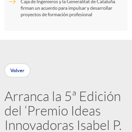
Caja de Ingenieros y la Generalitat de Cataluña
t
firman un acuerdo para impulsar y desarrollar
proyectos de formación profesional
i
r
e
Volver
n
Arranca la 5ª Edición
R
del ‘Premio Ideas
e
Innovadoras Isabel P.