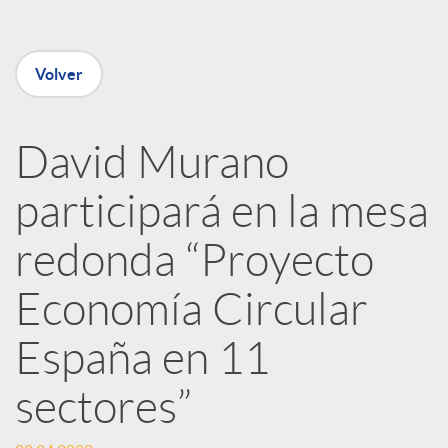
e
Volver
n
David Murano
R
participará en la mesa
e
redonda “Proyecto
Economía Circular
d
España en 11
e
sectores”
s