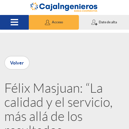
Saltar al contenido principal
Acceso
Date de alta
P
Volver
u
Félix Masjuan: “La
b
calidad y el servicio,
l
más allá de los
i