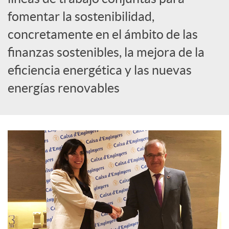
S
fomentar la sostenibilidad,
o
concretamente en el ámbito de las
finanzas sostenibles, la mejora de la
c
eficiencia energética y las nuevas
energías renovables
i
a
l
e