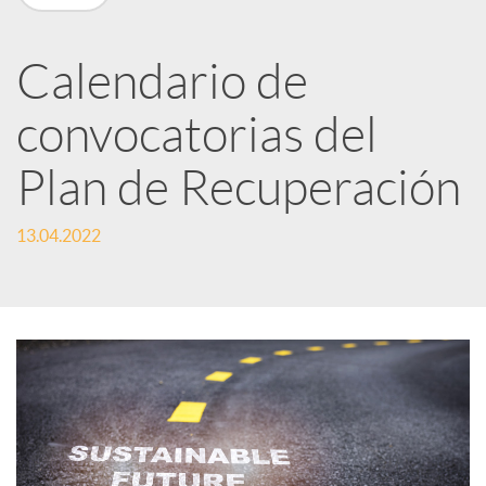
n
R
Calendario de
convocatorias del
e
Plan de Recuperación
d
13.04.2022
e
s
S