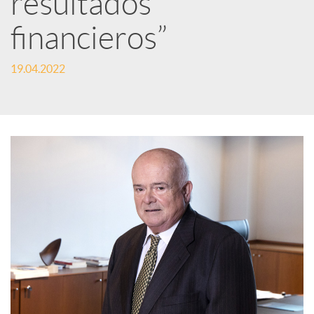
resultados
financieros”
c
19.04.2022
a
d
o
r
d
e