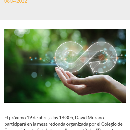
08.04.2022
S
o
c
i
a
l
El próximo 19 de abril, a las 18:30h, David Murano
participará en la mesa redonda organizada por el Colegio de
e