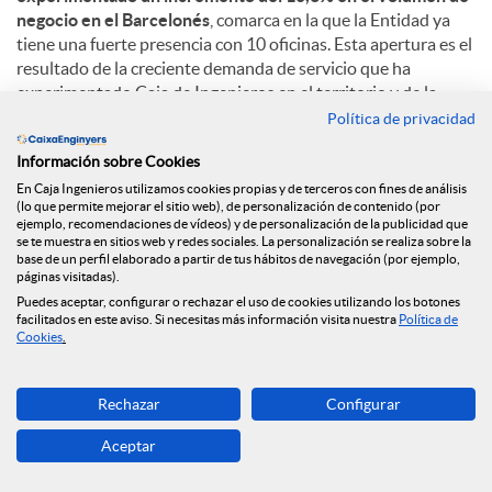
negocio en el Barcelonés
, comarca en la que la Entidad ya
tiene una fuerte presencia con 10 oficinas. Esta apertura es el
resultado de la creciente demanda de servicio que ha
experimentado Caja de Ingenieros en el territorio y de la
voluntad de ofrecer un trato personalizado y de proximidad.
Política de privacidad
Información sobre Cookies
Con más de 223.000 habitantes, Badalona es la cuarta ciudad
más poblada de Cataluña y destaca su situación privilegiada,
En Caja Ingenieros utilizamos cookies propias y de terceros con fines de análisis
(lo que permite mejorar el sitio web), de personalización de contenido (por
cerca de Barcelona e inmersa en su área metropolitana. Con
ejemplo, recomendaciones de vídeos) y de personalización de la publicidad que
áreas comerciales importantes como el Polígono de
se te muestra en sitios web y redes sociales. La personalización se realiza sobre la
Montigalà, y una fuerte apuesta por el sector terciario y el
base de un perfil elaborado a partir de tus hábitos de navegación (por ejemplo,
páginas visitadas).
turismo, la ciudad se configura como un territorio clave en
Puedes aceptar, configurar o rechazar el uso de cookies utilizando los botones
Cataluña.
facilitados en este aviso. Si necesitas más información visita nuestra
Política de
Cookies
.
C
Rechazar
Configurar
Aceptar
o