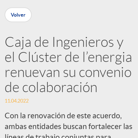
e
Volver
n
R
Caja de Ingenieros y
el Clúster de l’energia
e
renuevan su convenio
d
de colaboración
e
11.04.2022
s
Con la renovación de este acuerdo,
ambas entidades buscan fortalecer las
líneas de trabajo conjuntas para