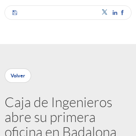
C
o
m
p
Volver
a
Caja de Ingenieros
abre su primera
r
oficina en Badalona