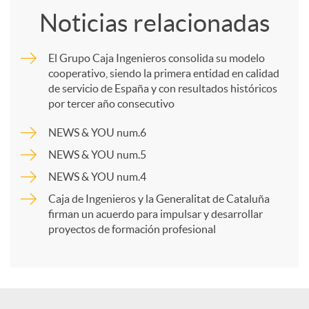
Noticias relacionadas
m
El Grupo Caja Ingenieros consolida su modelo
cooperativo, siendo la primera entidad en calidad
p
de servicio de España y con resultados históricos
por tercer año consecutivo
a
NEWS & YOU num.6
NEWS & YOU num.5
r
NEWS & YOU num.4
Caja de Ingenieros y la Generalitat de Cataluña
t
firman un acuerdo para impulsar y desarrollar
proyectos de formación profesional
i
r