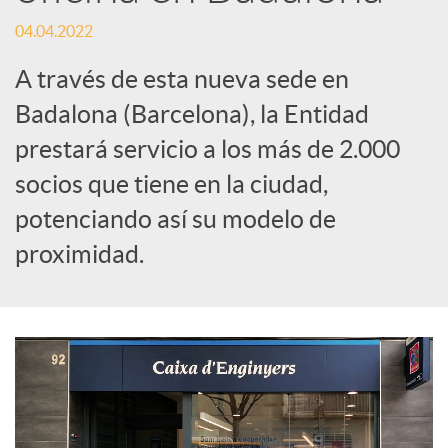
t
04.04.2022
i
A través de esta nueva sede en
Badalona (Barcelona), la Entidad
r
prestará servicio a los más de 2.000
socios que tiene en la ciudad,
e
potenciando así su modelo de
n
proximidad.
R
e