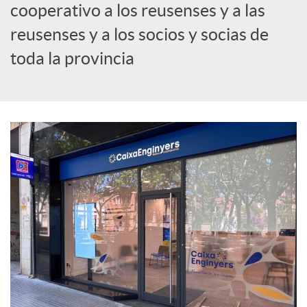
cooperativo a los reusenses y a las
c
reusenses y a los socios y socias de
toda la provincia
i
a
l
e
s