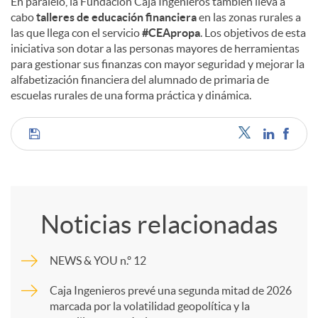
En paralelo, la Fundación Caja Ingenieros también lleva a
cabo
talleres de educación financiera
en las zonas rurales a
las que llega con el servicio
#CEApropa
. Los objetivos de esta
iniciativa son dotar a las personas mayores de herramientas
para gestionar sus finanzas con mayor seguridad y mejorar la
alfabetización financiera del alumnado de primaria de
escuelas rurales de una forma práctica y dinámica.
C
o
Noticias relacionadas
m
NEWS & YOU n.º 12
p
Caja Ingenieros prevé una segunda mitad de 2026
marcada por la volatilidad geopolítica y la