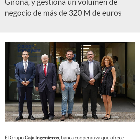
Girona, y gestiona un volumen de
c
negocio de más de 320 M de euros
i
a
l
e
s
El Grupo
Caja Ingenieros
, banca cooperativa que ofrece