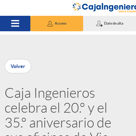
Saltar al contenido principal
Acceso
Date de alta
P
Volver
u
Caja Ingenieros
b
celebra el 20.º y el
l
35.º aniversario de
i