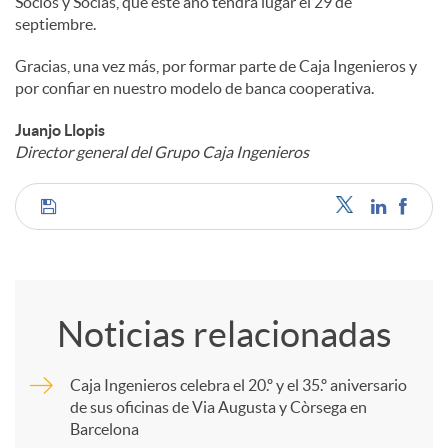
Socios y Socias, que este año tendrá lugar el 29 de
septiembre.
Gracias, una vez más, por formar parte de Caja Ingenieros y
por confiar en nuestro modelo de banca cooperativa.
Juanjo Llopis
Director general del Grupo Caja Ingenieros
C
o
Noticias relacionadas
m
Caja Ingenieros celebra el 20.º y el 35.º aniversario
de sus oficinas de Via Augusta y Còrsega en
p
Barcelona