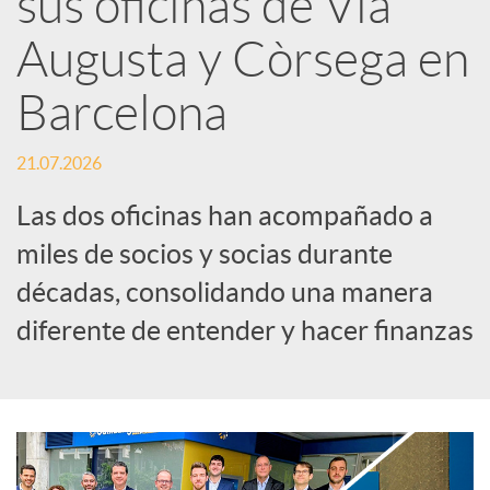
sus oficinas de Via
Augusta y Còrsega en
c
Barcelona
a
21.07.2026
d
Las dos oficinas han acompañado a
miles de socios y socias durante
o
décadas, consolidando una manera
diferente de entender y hacer finanzas
r
d
e