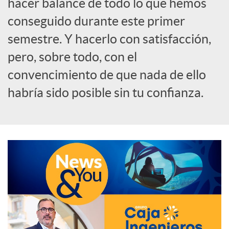
hacer balance de todo lo que hemos
o
conseguido durante este primer
semestre. Y hacerlo con satisfacción,
c
pero, sobre todo, con el
convencimiento de que nada de ello
i
habría sido posible sin tu confianza.
a
l
e
s