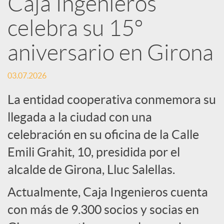
Caja Ingenieros
R
celebra su 15º
e
aniversario en Girona
d
03.07.2026
La entidad cooperativa conmemora su
e
llegada a la ciudad con una
celebración en su oficina de la Calle
s
Emili Grahit, 10, presidida por el
S
alcalde de Girona, Lluc Salellas.
Actualmente, Caja Ingenieros cuenta
o
con más de 9.300 socios y socias en