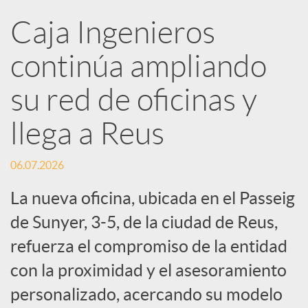
R
Caja Ingenieros
continúa ampliando
e
su red de oficinas y
d
llega a Reus
e
06.07.2026
s
La nueva oficina, ubicada en el Passeig
de Sunyer, 3-5, de la ciudad de Reus,
S
refuerza el compromiso de la entidad
con la proximidad y el asesoramiento
o
personalizado, acercando su modelo