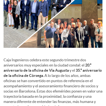
c
o
n
t
Caja Ingenieros celebra este segundo trimestre dos
aniversarios muy especiales en la ciudad condal: el
20.º
aniversario de la oficina de Via Augusta
y el
35.º aniversario
e
de la oficina de Còrsega
. A lo largo de los años, ambas
oficinas se han convertido en puntos de referencia en el
n
acompañamiento y el asesoramiento financiero de socios y
socias en Barcelona. Estas dos efemérides ponen en valor una
trayectoria basada en la proximidad, la confianza y una
i
manera diferente de entender las finanzas, más humana y