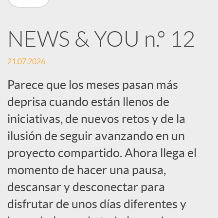
n
NEWS & YOU n.º 12
R
21.07.2026
e
Parece que los meses pasan más
deprisa cuando están llenos de
d
iniciativas, de nuevos retos y de la
e
ilusión de seguir avanzando en un
proyecto compartido. Ahora llega el
s
momento de hacer una pausa,
descansar y desconectar para
S
disfrutar de unos días diferentes y