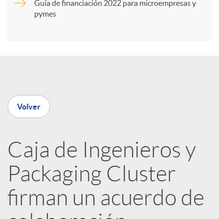
Guía de financiación 2022 para microempresas y
i
pymes
r
e
Volver
n
R
Caja de Ingenieros y
Packaging Cluster
e
firman un acuerdo de
d