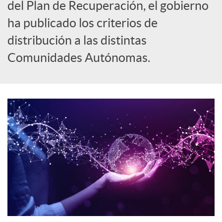
del Plan de Recuperación, el gobierno
o
ha publicado los criterios de
distribución a las distintas
c
Comunidades Autónomas.
i
a
l
e
s