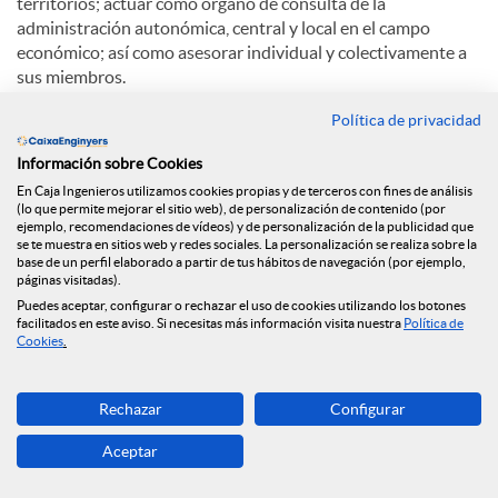
territorios; actuar como órgano de consulta de la
administración autonómica, central y local en el campo
económico; así como asesorar individual y colectivamente a
sus miembros.
Política de privacidad
La Cámara de Comercio de Lleida está integrada por todas
las personas, naturales y jurídicas, que ejerzan su actividad
Información sobre Cookies
mercantil, industrial o de servicios en la demarcación de la
En Caja Ingenieros utilizamos cookies propias y de terceros con fines de análisis
Cámara, que alcanza todo el territorio de las comarcas de
(lo que permite mejorar el sitio web), de personalización de contenido (por
Lleida a excepción de los municipios que dependen
ejemplo, recomendaciones de vídeos) y de personalización de la publicidad que
territorialmente de la Cámara de Comercio y Industria de
se te muestra en sitios web y redes sociales. La personalización se realiza sobre la
base de un perfil elaborado a partir de tus hábitos de navegación (por ejemplo,
Tàrrega. Estos electores tienen derecho a participar a ser
páginas visitadas).
elegidos y a elegir directamente el órgano máximo de
Puedes aceptar, configurar o rechazar el uso de cookies utilizando los botones
presentación de la Corporación, que es el Pleno.
facilitados en este aviso. Si necesitas más información visita nuestra
Política de
Cookies
.
Entre las funciones de la Cámara de Comercio de Lleida
destacan: intervenir como árbitro de equidad en litigios;
Rechazar
Configurar
crear o administrar entidades impulsoras del desarrollo
económico; potenciar la exportación; estimular la
Aceptar
investigación; participar en sociedades de desarrollo;
promover la formación empresarial en todos los ámbitos;