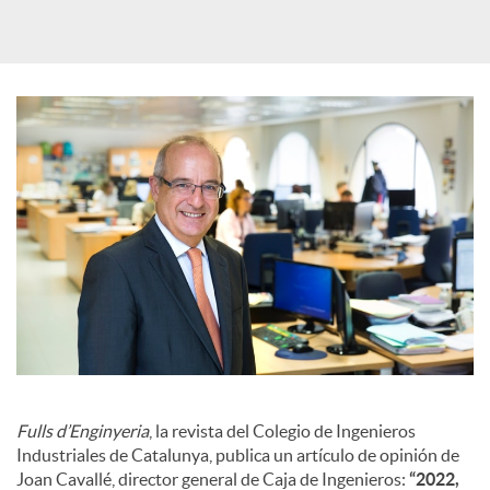
d
e
s
S
o
c
i
Fulls d’Enginyeria
, la revista del Colegio de Ingenieros
Industriales de Catalunya, publica un artículo de opinión de
Joan Cavallé, director general de Caja de Ingenieros:
“2022,