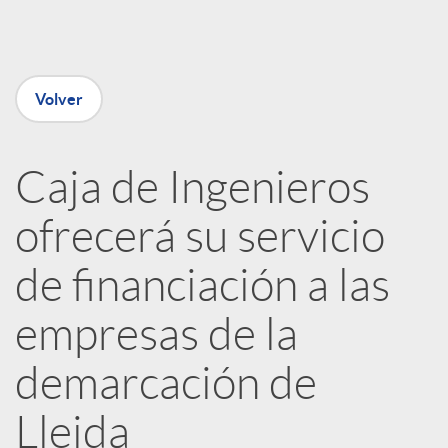
e
n
Volver
R
Caja de Ingenieros
e
ofrecerá su servicio
d
de financiación a las
e
empresas de la
demarcación de
s
Lleida