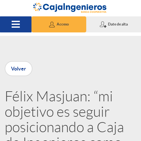
Saltar al contenido principal
Acceso
Date de alta
P
Volver
u
Félix Masjuan: “mi
b
objetivo es seguir
l
posicionando a Caja
i