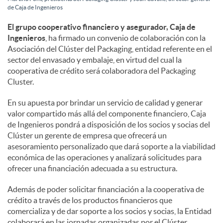
de Caja de Ingenieros
l
El grupo cooperativo financiero y asegurador, Caja de
Ingenieros
, ha firmado un convenio de colaboración con la
e
Asociación del Clúster del Packaging, entidad referente en el
sector del envasado y embalaje, en virtud del cual la
cooperativa de crédito será colaboradora del Packaging
s
Cluster.
En su apuesta por brindar un servicio de calidad y generar
valor compartido más allá del componente financiero, Caja
de Ingenieros pondrá a disposición de los socios y socias del
Clúster un gerente de empresa que ofrecerá un
asesoramiento personalizado que dará soporte a la viabilidad
económica de las operaciones y analizará solicitudes para
ofrecer una financiación adecuada a su estructura.
Además de poder solicitar financiación a la cooperativa de
crédito a través de los productos financieros que
comercializa y de dar soporte a los socios y socias, la Entidad
colaborará en las jornadas organizadas por el Clúster