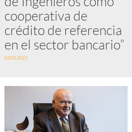
de Ingenieros como
cooperativa de
c
crédito de referencia
a
en el sector bancario”
d
03.03.2022
o
r
d
e