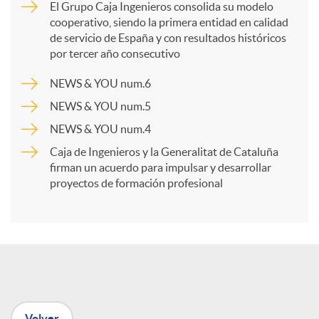
El Grupo Caja Ingenieros consolida su modelo
cooperativo, siendo la primera entidad en calidad
p
de servicio de España y con resultados históricos
por tercer año consecutivo
a
NEWS & YOU num.6
NEWS & YOU num.5
r
NEWS & YOU num.4
Caja de Ingenieros y la Generalitat de Cataluña
t
firman un acuerdo para impulsar y desarrollar
proyectos de formación profesional
i
r
e
Volver