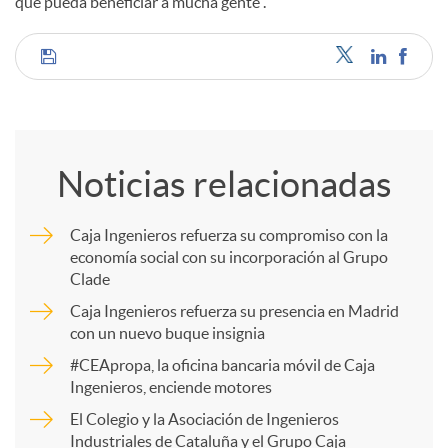
que pueda beneficiar a mucha gente”.
C
o
Noticias relacionadas
m
Caja Ingenieros refuerza su compromiso con la
economía social con su incorporación al Grupo
p
Clade
Caja Ingenieros refuerza su presencia en Madrid
a
con un nuevo buque insignia
#CEApropa, la oficina bancaria móvil de Caja
Ingenieros, enciende motores
r
El Colegio y la Asociación de Ingenieros
Industriales de Cataluña y el Grupo Caja