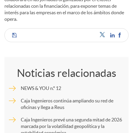
relacionadas con la financiación, para exponer temas de
interés para las empresas en el marco de los ámbitos donde
opera.
C
o
Noticias relacionadas
m
NEWS & YOU n.º 12
p
Caja Ingenieros continúa ampliando su red de
oficinas y llega a Reus
a
Caja Ingenieros prevé una segunda mitad de 2026
marcada por la volatilidad geopolítica y la
estabilidad económica