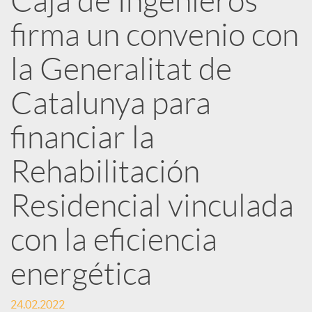
Caja de Ingenieros
e
firma un convenio con
d
la Generalitat de
e
Catalunya para
financiar la
s
Rehabilitación
S
Residencial vinculada
o
con la eficiencia
energética
c
24.02.2022