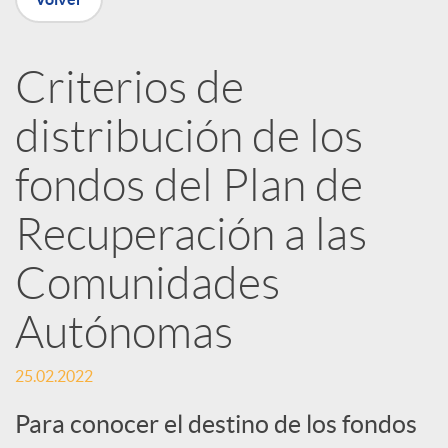
n
Criterios de
R
distribución de los
e
fondos del Plan de
Recuperación a las
d
Comunidades
e
Autónomas
s
25.02.2022
S
Para conocer el destino de los fondos