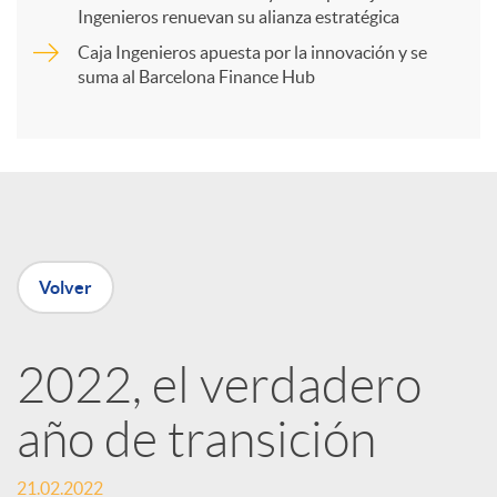
t
Ingenieros renuevan su alianza estratégica
Caja Ingenieros apuesta por la innovación y se
i
suma al Barcelona Finance Hub
r
e
Volver
n
R
2022, el verdadero
año de transición
e
21.02.2022