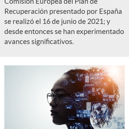
Comisión Europea del Plan de
S
Recuperación presentado por España
se realizó el 16 de junio de 2021; y
o
desde entonces se han experimentado
avances significativos.
c
i
a
l
e