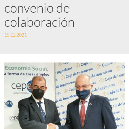
convenio de
S
colaboración
o
15.12.2021
c
i
a
l
e