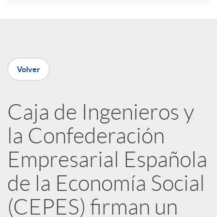
e
n
Volver
R
Caja de Ingenieros y
e
la Confederación
d
Empresarial Española
e
de la Economía Social
(CEPES) firman un
s