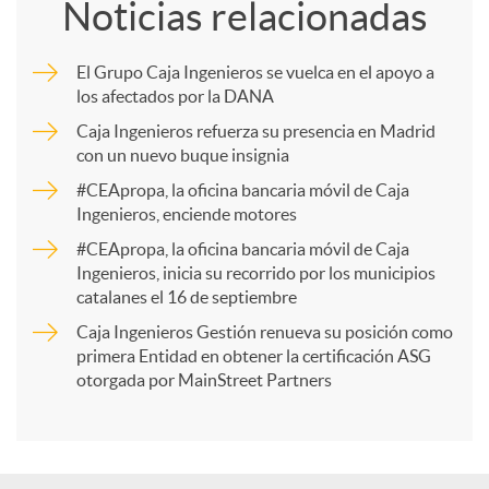
Noticias relacionadas
m
El Grupo Caja Ingenieros se vuelca en el apoyo a
los afectados por la DANA
p
Caja Ingenieros refuerza su presencia en Madrid
con un nuevo buque insignia
a
#CEApropa, la oficina bancaria móvil de Caja
Ingenieros, enciende motores
r
#CEApropa, la oficina bancaria móvil de Caja
Ingenieros, inicia su recorrido por los municipios
catalanes el 16 de septiembre
t
Caja Ingenieros Gestión renueva su posición como
primera Entidad en obtener la certificación ASG
i
otorgada por MainStreet Partners
r