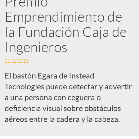
Premio
Emprendimiento de
c
la Fundación Caja de
a
Ingenieros
d
21.12.2021
o
El bastón Egara de Instead
Tecnologies puede detectar y advertir
r
a una persona con ceguera o
deficiencia visual sobre obstáculos
d
aéreos entre la cadera y la cabeza.
e