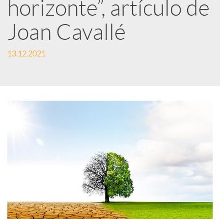
horizonte”, artículo de
d
Joan Cavallé
e
13.12.2021
s
S
o
c
i