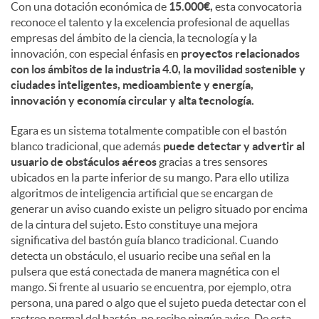
Con una dotación económica de
15.000€,
esta convocatoria
reconoce el talento y la excelencia profesional de aquellas
d
empresas del ámbito de la ciencia, la tecnología y la
innovación, con especial énfasis en
proyectos relacionados
con los ámbitos de la industria 4.0, la movilidad sostenible y
o
ciudades inteligentes, medioambiente y energía,
innovación y economía circular y alta tecnología.
s
Egara es un sistema totalmente compatible con el bastón
blanco tradicional, que además
puede detectar y advertir al
usuario de obstáculos aéreos
gracias a tres sensores
ubicados en la parte inferior de su mango. Para ello utiliza
algoritmos de inteligencia artificial que se encargan de
generar un aviso cuando existe un peligro situado por encima
de la cintura del sujeto. Esto constituye una mejora
significativa del bastón guía blanco tradicional. Cuando
detecta un obstáculo, el usuario recibe una señal en la
pulsera que está conectada de manera magnética con el
mango. Si frente al usuario se encuentra, por ejemplo, otra
persona, una pared o algo que el sujeto pueda detectar con el
rastreo normal del bastón, no recibe ningún aviso. De esta