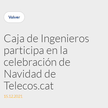
e
Volver
n
R
Caja de Ingenieros
participa en la
e
celebración de
d
Navidad de
e
Telecos.cat
s
15.12.2021