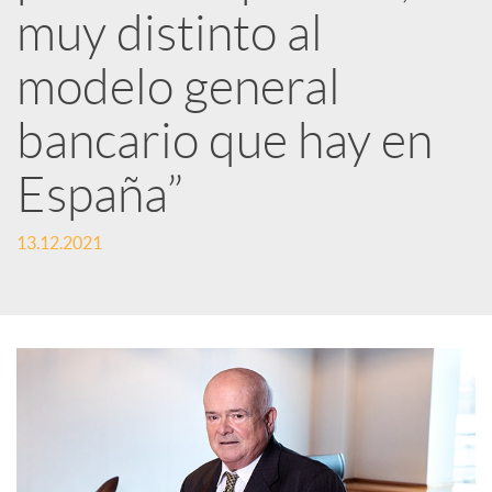
muy distinto al
d
modelo general
e
bancario que hay en
s
España”
S
13.12.2021
o
c
i