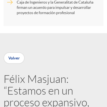
Caja de Ingenieros y la Generalitat de Cataluña
t
firman un acuerdo para impulsar y desarrollar
proyectos de formación profesional
i
r
e
Volver
n
Félix Masjuan:
R
“Estamos en un
e
proceso expansivo,