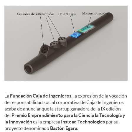
c
o
n
t
e
La
Fundación Caja de Ingenieros,
la expresión de la vocación
de responsabilidad social corporativa de Caja de Ingenieros
n
acaba de anunciar que la startup ganadora de la IX edición
del
Premio Emprendimiento para la Ciencia la Tecnología y
la Innovación
es la empresa
Instead Technologies
por su
i
proyecto denominado
Bastón Egara.