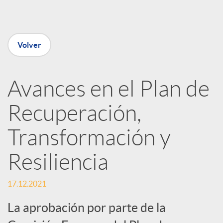
e
Volver
n
R
Avances en el Plan de
Recuperación,
e
Transformación y
d
Resiliencia
e
17.12.2021
s
La aprobación por parte de la