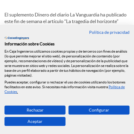
a
El suplemento Dinero del diario La Vanguardia ha publicado
este fin de semana el artículo “La tragedia del horizonte”
firmado por Joan Cavallé, Director General de Caja de
l
Política de privacidad
Ingenieros, en el que hace referencia precisamente a este
término acuñado por Mark Carney, gobernador del Banco de
Información sobre Cookies
Inglaterra, en su célebre discurso del 2015, en el que definía
e
En Caja Ingenieros utilizamos cookies propias y de terceros con fines de análisis
el cambio climático como “la tragedia del horizonte”.
(lo que permite mejorar el sitio web), de personalización de contenido (por
ejemplo, recomendaciones de vídeos) y de personalización de la publicidad que
se te muestra en sitios web y redes sociales. La personalización se realiza sobre la
Al final de su artículo, Joan Cavallé concluye con una firme
s
base de un perfil elaborado a partir de tus hábitos de navegación (por ejemplo,
petición, totalmente alineada con los valores y ADN del
páginas visitadas).
Grupo Caja de Ingenieros: “Es necesario que todas las
Puedes aceptar, configurar o rechazar el uso de cookies utilizando los botones
entidades del sector bancario hagamos un llamamiento a las
facilitados en este aviso. Si necesitas más información visita nuestra
Política de
Cookies
.
administraciones para que faciliten al máximo la ejecución de
proyectos y procedimientos que trabajen por la
sostenibilidad. Solo así, con el compromiso colectivo,
Rechazar
Configurar
conseguiremos el cambio que esperamos para las sociedades
futuras y, como bien decía Carney, acabaremos con la
Aceptar
tragedia del horizonte.”