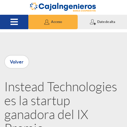
Saltar al contenido principal
Acceso
Date de alta
P
Volver
u
Instead Technologies
b
es la startup
l
ganadora del IX
i