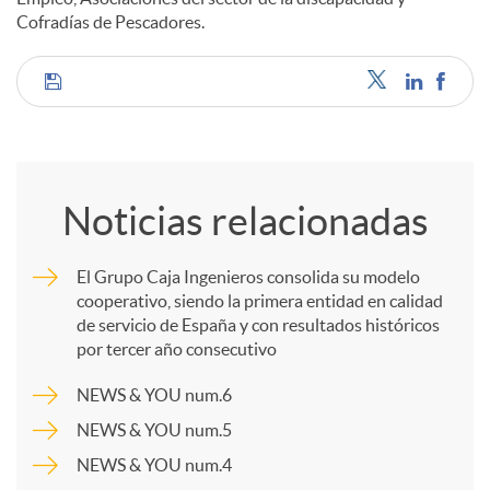
Cofradías de Pescadores.
C
o
Noticias relacionadas
m
El Grupo Caja Ingenieros consolida su modelo
cooperativo, siendo la primera entidad en calidad
p
de servicio de España y con resultados históricos
por tercer año consecutivo
a
NEWS & YOU num.6
NEWS & YOU num.5
r
NEWS & YOU num.4