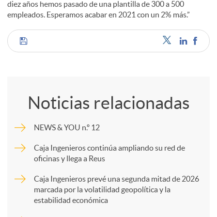
diez años hemos pasado de una plantilla de 300 a 500
empleados. Esperamos acabar en 2021 con un 2% más.”
C
o
Noticias relacionadas
m
NEWS & YOU n.º 12
p
Caja Ingenieros continúa ampliando su red de
oficinas y llega a Reus
a
Caja Ingenieros prevé una segunda mitad de 2026
marcada por la volatilidad geopolítica y la
estabilidad económica
r