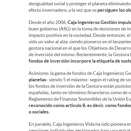
desigualdad social y proteger el planeta eliminando
efecto invernadero, a la vez que se
persiguen los ob
Desde el año 2006,
Caja Ingenieros Gestión impuls
buen gobierno (ASG) en la toma de decisiones de in
impacto positivo en la sociedad. Desde entonces, e
sido un valor al alza, siendo pioneros en el lanzami
gestora nacional en el que los Objetivos de Desarro
de inversión del mismo. Recientemente, la Gestora
fondos de inversión incorpore la etiqueta de sost
Asimismo, la gama de fondos de Caja Ingenieros G
planetas
- siendo 5 el máximo- según el rating de so
los fondos de inversión de la Gestora están posicio
españolas, tanto en términos financieros como de s
Reglamento de Finanzas Sostenibles de la Unión E
reconocido como artículo 8, es decir, como fondo
o sociales.
En paralelo, Caja Ingenieros Vida ha sido pionera e
pensiones individuales gestionados bajo una estrat