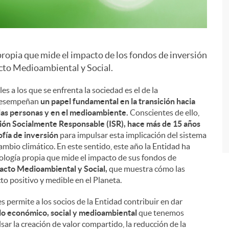
ropia que mide el impacto de los fondos de inversión
i
acto Medioambiental y Social.
 a los que se enfrenta la sociedad es el de la
s desempeñan
un papel fundamental en la transición hacia
las personas y en el medioambiente.
Conscientes de ello,
sión Socialmente Responsable (ISR), hace más de 15 años
fía de inversión
para impulsar esta implicación del sistema
cambio climático. En este sentido, este año la Entidad ha
ología propia que mide el impacto de sus fondos de
acto Medioambiental y Social,
que muestra cómo las
to positivo y medible en el Planeta.
 permite a los socios de la Entidad contribuir en dar
lo económico, social y medioambiental
que tenemos
ar la creación de valor compartido, la reducción de la