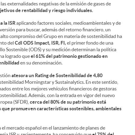
 las externalidades negativas de la emisión de gases de
jetivos de rentabilidad y riesgo individuales.
a la ISR
aplicando factores sociales, medioambientales y de
versión para buscar, además del retorno financiero, un
l alto compromiso del Grupo en materia de sostenibilidad ha
ento del
CdI ODS Impact, ISR, FI,
el primer fondo de una
llo Sostenible (ODS) y su medición determinan la política
 ha logrado que
el 61% del patrimonio gestionado en
enibilidad
en su denominación.
estión
atesora un Rating de Sostenibilidad de 4,80
stenibilidad Morningstar y Sustainalytics. En este sentido,
nados entre los mejores vehículos financieros de gestoras
ostenibilidad. Además, con la entrada en vigor del nuevo
uropea (SFDR),
cerca del 80% de su patrimonio está
s que promueven características sostenibles, ambientales
n el mercado español en el lanzamiento de planes de
egia ISR y, recientemente, ha conseguido que
el 75% del