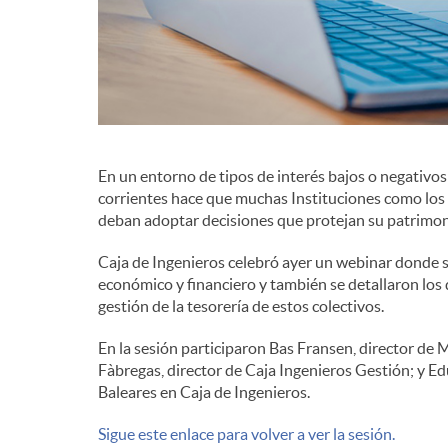
d
e
c
En un entorno de tipos de interés bajos o negativo
corrientes hace que muchas Instituciones como los 
deban adoptar decisiones que protejan su patrimon
o
Caja de Ingenieros celebró ayer un webinar donde s
económico y financiero y también se detallaron los 
n
gestión de la tesorería de estos colectivos.
En la sesión participaron Bas Fransen, director de 
t
Fàbregas, director de Caja Ingenieros Gestión; y Ed
Baleares en Caja de Ingenieros.
e
Sigue este enlace para volver a ver la sesión.