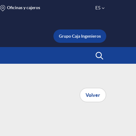
Oficinas y cajeros
ES
S
e
Grupo Caja Ingenieros
l
Abrir Buscar
e
c
Volver
t