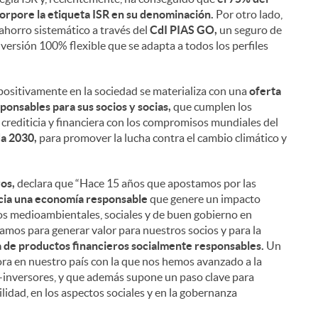
i
orpore la etiqueta ISR en su denominación.
Por otro lado,
 ahorro sistemático a través del
CdI PIAS GO,
un seguro de
ersión 100% flexible que se adapta a todos los perfiles
l
positivamente en la sociedad se materializa con una
oferta
onsables para sus socios y socias,
que cumplen los
ón crediticia y financiera con los compromisos mundiales del
da 2030,
para promover la lucha contra el cambio climático y
os,
declara que “Hace 15 años que apostamos por las
cia una economía responsable
que genere un impacto
os medioambientales, sociales y de buen gobierno en
mos para generar valor para nuestros socios y para la
a de productos financieros socialmente responsables.
Un
a en nuestro país con la que nos hemos avanzado a la
os-inversores, y que además supone un paso clave para
ilidad, en los aspectos sociales y en la gobernanza