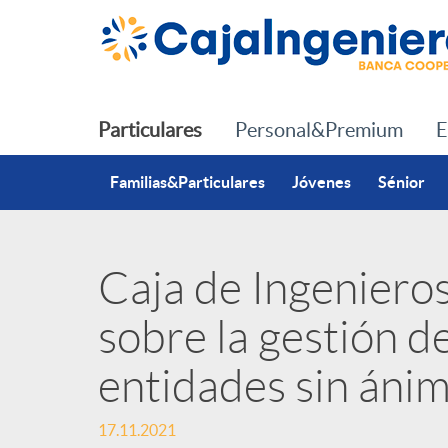
Saltar al contenido principal
Particulares
Personal&Premium
E
Familias&Particulares
Jóvenes
Sénior
Caja de Ingeniero
P
sobre la gestión de
u
entidades sin ánim
b
17.11.2021