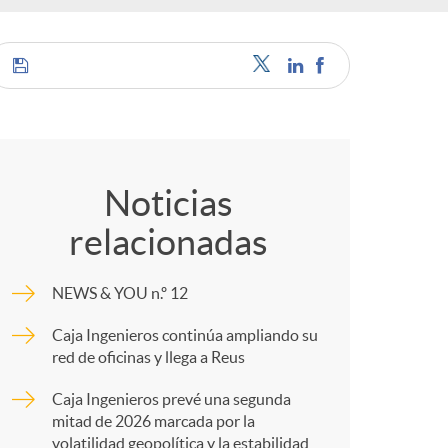
c
C
a
o
Noticias
relacionadas
m
e
NEWS & YOU n.º 12
p
s
Caja Ingenieros continúa ampliando su
red de oficinas y llega a Reus
a
Caja Ingenieros prevé una segunda
mitad de 2026 marcada por la
volatilidad geopolítica y la estabilidad