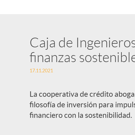
n
i
Caja de Ingeniero
d
finanzas sostenibl
o
17.11.2021
s
La cooperativa de crédito aboga
filosofía de inversión para impul
financiero con la sostenibilidad.