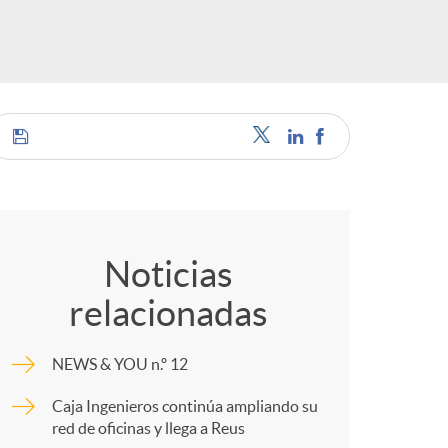
o
r
d
e
C
i
o
Noticias
relacionadas
d
m
NEWS & YOU n.º 12
i
p
Caja Ingenieros continúa ampliando su
red de oficinas y llega a Reus