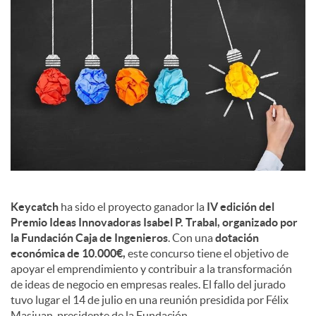
s
Keycatch
ha sido el proyecto ganador la
IV edición del
Premio Ideas Innovadoras Isabel P. Trabal, organizado por
la Fundación Caja de Ingenieros
. Con una
dotación
económica de 10.000€,
este concurso tiene el objetivo de
apoyar el emprendimiento y contribuir a la transformación
de ideas de negocio en empresas reales. El fallo del jurado
tuvo lugar el 14 de julio en una reunión presidida por Félix
Masjuan, presidente de la Fundación.