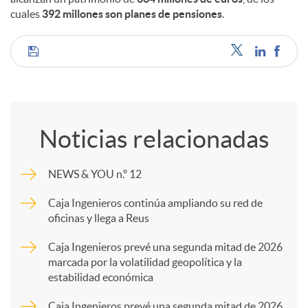
cuales
392 millones son planes de pensiones
.
C
o
Noticias relacionadas
m
NEWS & YOU n.º 12
p
Caja Ingenieros continúa ampliando su red de
oficinas y llega a Reus
a
Caja Ingenieros prevé una segunda mitad de 2026
marcada por la volatilidad geopolítica y la
estabilidad económica
r
Caja Ingenieros prevé una segunda mitad de 2026