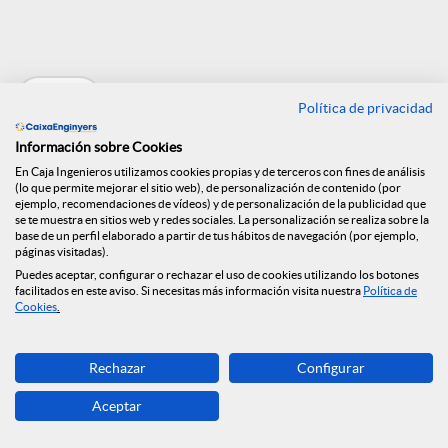
e
Volver
n
Política de privacidad
Información sobre Cookies
R
Entrevista a Félix
En Caja Ingenieros utilizamos cookies propias y de terceros con fines de análisis
(lo que permite mejorar el sitio web), de personalización de contenido (por
ejemplo, recomendaciones de vídeos) y de personalización de la publicidad que
se te muestra en sitios web y redes sociales. La personalización se realiza sobre la
Masjuan en El
e
base de un perfil elaborado a partir de tus hábitos de navegación (por ejemplo,
páginas visitadas).
Economista
Puedes aceptar, configurar o rechazar el uso de cookies utilizando los botones
facilitados en este aviso. Si necesitas más información visita nuestra
Política de
d
Cookies
.
14.07.2021
e
Rechazar
Configurar
Aceptar
s