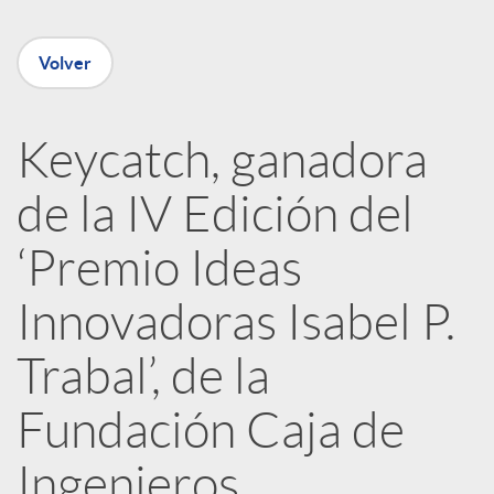
e
Volver
n
R
Keycatch, ganadora
de la IV Edición del
e
‘Premio Ideas
d
Innovadoras Isabel P.
e
Trabal’, de la
Fundación Caja de
s
Ingenieros