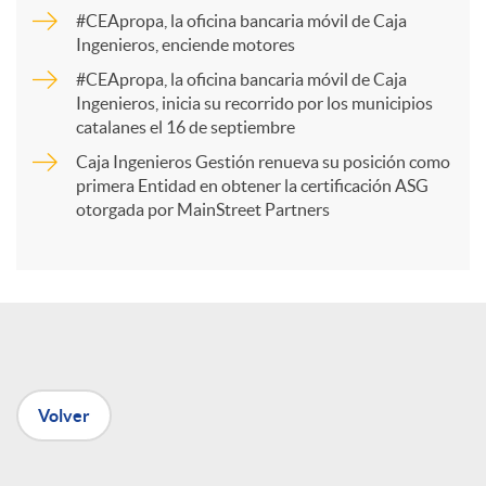
a
#CEApropa, la oficina bancaria móvil de Caja
Ingenieros, enciende motores
r
#CEApropa, la oficina bancaria móvil de Caja
Ingenieros, inicia su recorrido por los municipios
catalanes el 16 de septiembre
t
Caja Ingenieros Gestión renueva su posición como
primera Entidad en obtener la certificación ASG
i
otorgada por MainStreet Partners
r
e
Volver
n