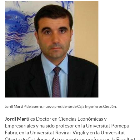
d
o
s
Jordi Martí Pidelaserra, nuevo presidente de Caja Ingenieros Gestión.
Jordi Martí
es Doctor en Ciencias Económicas y
Empresariales y ha sido profesor en la Universitat Pomepu
Fabra, en la Universitat Rovira i Virgili y en la Universitat
Oberta de Catalunya. Actualmente es profesor en la Facultad