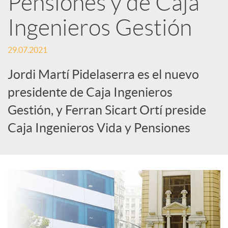
Pensiones y de Caja
Ingenieros Gestión
c
29.07.2021
a
Jordi Martí Pidelaserra es el nuevo
d
presidente de Caja Ingenieros
Gestión, y Ferran Sicart Ortí preside
o
Caja Ingenieros Vida y Pensiones
r
d
e