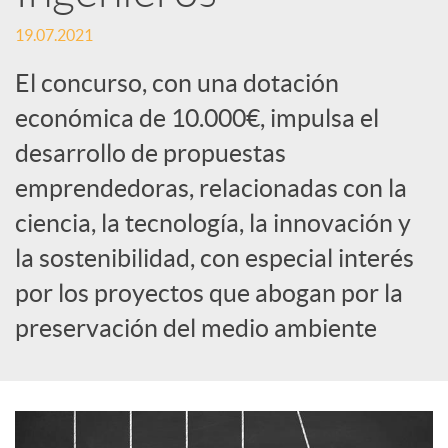
S
19.07.2021
o
El concurso, con una dotación
económica de 10.000€, impulsa el
c
desarrollo de propuestas
emprendedoras, relacionadas con la
i
ciencia, la tecnología, la innovación y
a
la sostenibilidad, con especial interés
por los proyectos que abogan por la
l
preservación del medio ambiente
e