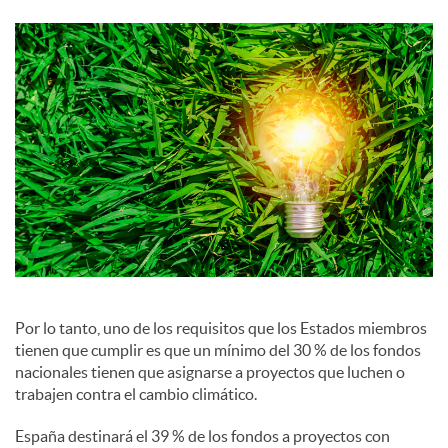
c
i
a
l
e
s
Por lo tanto, uno de los requisitos que los Estados miembros
tienen que cumplir es que un mínimo del 30 % de los fondos
nacionales tienen que asignarse a proyectos que luchen o
trabajen contra el cambio climático.
España destinará el 39 % de los fondos a proyectos con