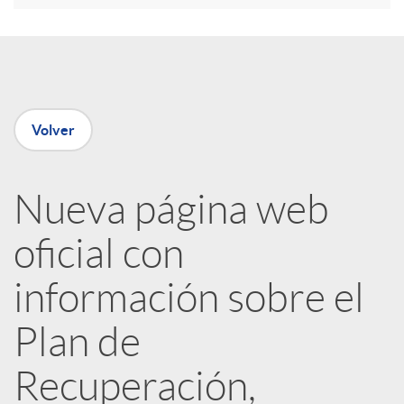
e
n
Volver
R
Nueva página web
e
oficial con
d
información sobre el
e
Plan de
Recuperación,
s