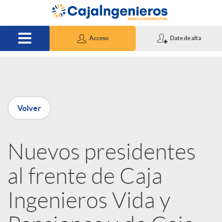
Saltar al contenido principal
Acceso
Date de alta
P
Volver
u
Nuevos presidentes
b
al frente de Caja
l
Ingenieros Vida y
i