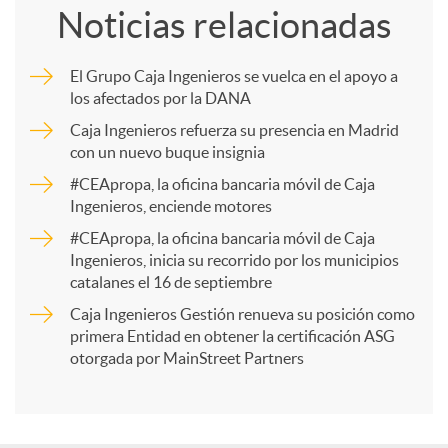
Noticias relacionadas
m
El Grupo Caja Ingenieros se vuelca en el apoyo a
los afectados por la DANA
p
Caja Ingenieros refuerza su presencia en Madrid
con un nuevo buque insignia
a
#CEApropa, la oficina bancaria móvil de Caja
Ingenieros, enciende motores
r
#CEApropa, la oficina bancaria móvil de Caja
Ingenieros, inicia su recorrido por los municipios
catalanes el 16 de septiembre
t
Caja Ingenieros Gestión renueva su posición como
primera Entidad en obtener la certificación ASG
i
otorgada por MainStreet Partners
r