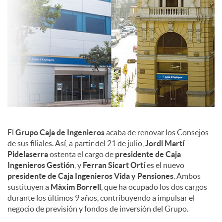
c
o
n
t
El
Grupo Caja de Ingenieros
acaba de renovar los Consejos
de sus filiales. Así, a partir del 21 de julio,
Jordi Martí
e
Pidelaserra
ostenta el cargo de
presidente de Caja
Ingenieros Gestión
, y
Ferran Sicart
Ortí
es el nuevo
presidente de Caja Ingenieros Vida y Pensiones
. Ambos
n
sustituyen a
Màxim Borrell
, que ha ocupado los dos cargos
durante los últimos 9 años, contribuyendo a impulsar el
negocio de previsión y fondos de inversión del Grupo.
i