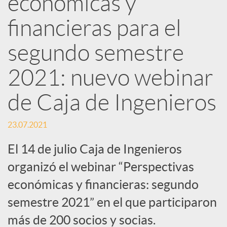
económicas y
d
financieras para el
e
segundo semestre
2021: nuevo webinar
s
de Caja de Ingenieros
S
23.07.2021
o
El 14 de julio Caja de Ingenieros
organizó el webinar “Perspectivas
c
económicas y financieras: segundo
semestre 2021” en el que participaron
i
más de 200 socios y socias.