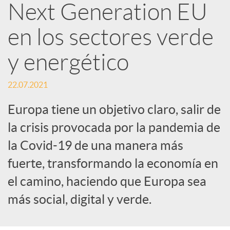
R
Next Generation EU
en los sectores verde
e
y energético
d
22.07.2021
e
Europa tiene un objetivo claro, salir de
la crisis provocada por la pandemia de
s
la Covid-19 de una manera más
fuerte, transformando la economía en
S
el camino, haciendo que Europa sea
más social, digital y verde.
o