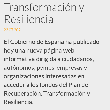
Transformación y
S
Resiliencia
o
23.07.2021
El Gobierno de España ha publicado
c
hoy una nueva página web
i
informativa dirigida a ciudadanos,
autónomos, pymes, empresas y
a
organizaciones interesadas en
acceder a los fondos del Plan de
l
Recuperación, Transformación y
Resiliencia.
e