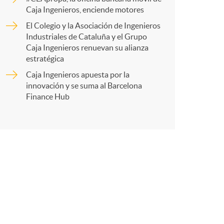
o
r
Caja Ingenieros, enciende motores
m
El Colegio y la Asociación de Ingenieros
Industriales de Cataluña y el Grupo
t
Caja Ingenieros renuevan su alianza
a
estratégica
Caja Ingenieros apuesta por la
innovación y se suma al Barcelona
Finance Hub
r
e
n
R