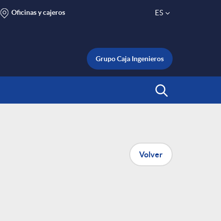
Oficinas y cajeros
ES
S
e
Grupo Caja Ingenieros
l
Abrir Buscar
e
c
Volver
t