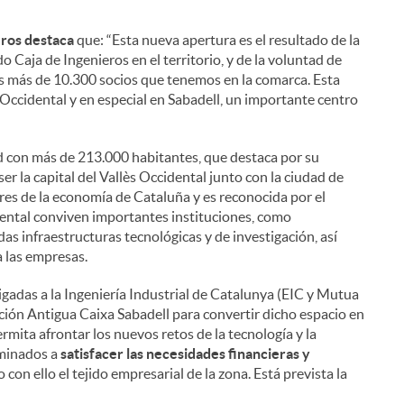
eros destaca
que: “Esta nueva apertura es el resultado de la
Caja de Ingenieros en el territorio, y de la voluntad de
os más de 10.300 socios que tenemos en la comarca. Esta
 Occidental y en especial en Sabadell, un importante centro
d con más de 213.000 habitantes, que destaca por su
er la capital del Vallès Occidental junto con la ciudad de
res de la economía de Cataluña y es reconocida por el
idental conviven importantes instituciones, como
as infraestructuras tecnológicas y de investigación, así
 las empresas.
 ligadas a la Ingeniería Industrial de Catalunya (EIC y Mutua
ción Antigua Caixa Sabadell para convertir dicho espacio en
rmita afrontar los nuevos retos de la tecnología y la
aminados a
satisfacer las necesidades financieras y
 con ello el tejido empresarial de la zona. Está prevista la
.