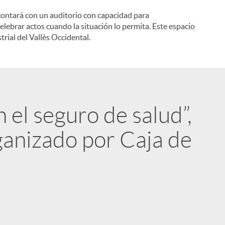
o contará con un auditorio con capacidad para
i
brar actos cuando la situación lo permita. Este espacio
strial del Vallès Occidental.
l
 el seguro de salud”,
anizado por Caja de