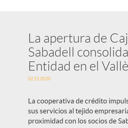
n
i
La apertura de Caj
d
Sabadell consolida
Entidad en el Vall
o
02.11.2020
s
La cooperativa de crédito impul
sus servicios al tejido empresar
proximidad con los socios de Sa