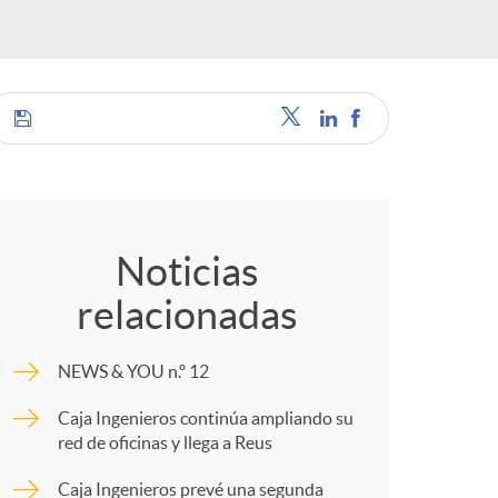
a
C
e
o
Noticias
s
relacionadas
m
NEWS & YOU n.º 12
p
Caja Ingenieros continúa ampliando su
red de oficinas y llega a Reus
a
Caja Ingenieros prevé una segunda