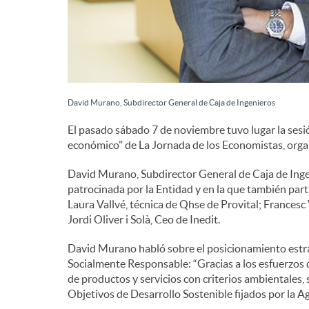
d
e
David Murano, Subdirector General de Caja de Ingenieros
c
El pasado sábado 7 de noviembre tuvo lugar la sesi
económico" de La Jornada de los Economistas, orga
o
David Murano, Subdirector General de Caja de Ingen
patrocinada por la Entidad y en la que también part
n
Laura Vallvé, técnica de Qhse de Provital; France
Jordi Oliver i Solà, Ceo de Inedit.
t
David Murano habló sobre el posicionamiento estrat
Socialmente Responsable: “Gracias a los esfuerzos 
de productos y servicios con criterios ambientales
e
Objetivos de Desarrollo Sostenible fijados por la A