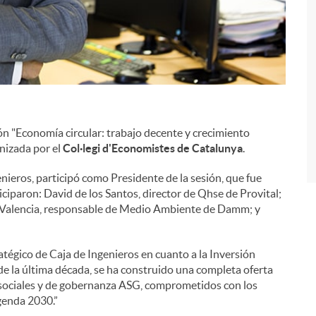
i
ón "Economía circular: trabajo decente y crecimiento
nizada por el
Col·legi d'Economistes de Catalunya
.
ieros, participó como Presidente de la sesión, que fue
iciparon: David de los Santos, director de Qhse de Provital;
sc Valencia, responsable de Medio Ambiente de Damm; y
égico de Caja de Ingenieros en cuanto a la Inversión
de la última década, se ha construido una completa oferta
, sociales y de gobernanza ASG, comprometidos con los
genda 2030.”