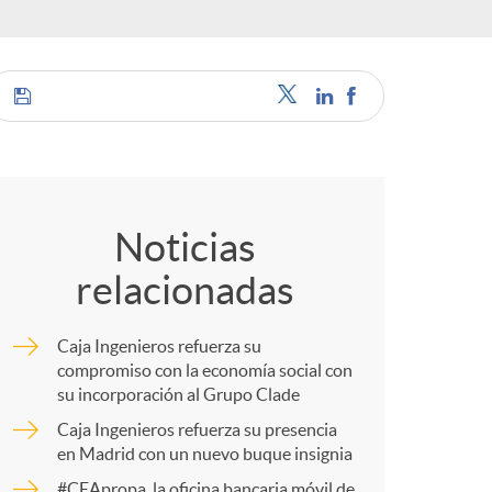
o
r
d
C
e
o
Noticias
i
relacionadas
m
d
Caja Ingenieros refuerza su
p
compromiso con la economía social con
su incorporación al Grupo Clade
i
Caja Ingenieros refuerza su presencia
a
en Madrid con un nuevo buque insignia
#CEApropa, la oficina bancaria móvil de