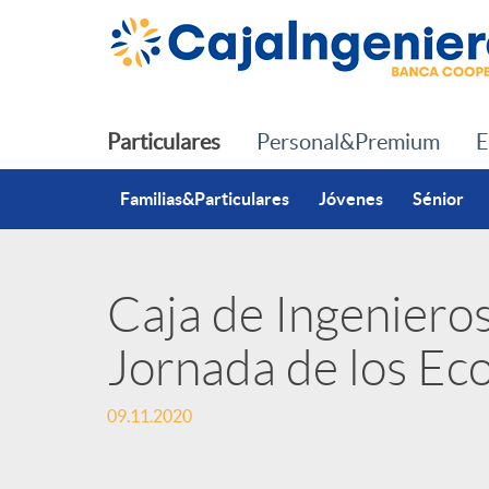
Saltar al contenido principal
Particulares
Personal&Premium
E
Familias&Particulares
Jóvenes
Sénior
Caja de Ingenieros
P
Jornada de los Ec
u
09.11.2020
b