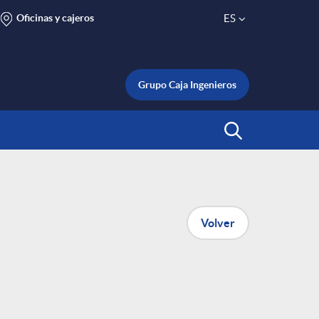
Oficinas y cajeros
ES
S
e
Grupo Caja Ingenieros
l
Abrir Buscar
e
c
Volver
t