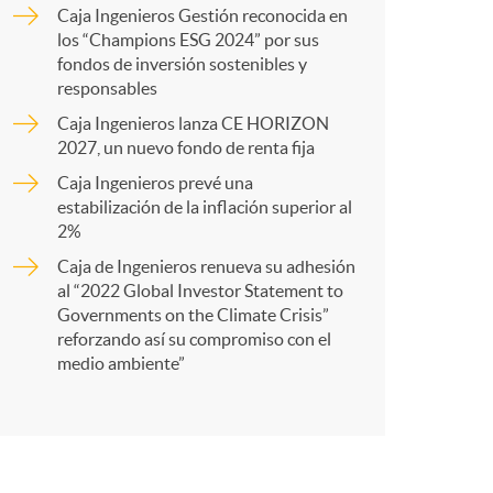
o
a
Caja Ingenieros Gestión reconocida en
los “Champions ESG 2024” por sus
m
fondos de inversión sostenibles y
r
responsables
Caja Ingenieros lanza CE HORIZON
a
t
2027, un nuevo fondo de renta fija
Caja Ingenieros prevé una
estabilización de la inflación superior al
2%
Caja de Ingenieros renueva su adhesión
r
al “2022 Global Investor Statement to
Governments on the Climate Crisis”
reforzando así su compromiso con el
e
medio ambiente”
n