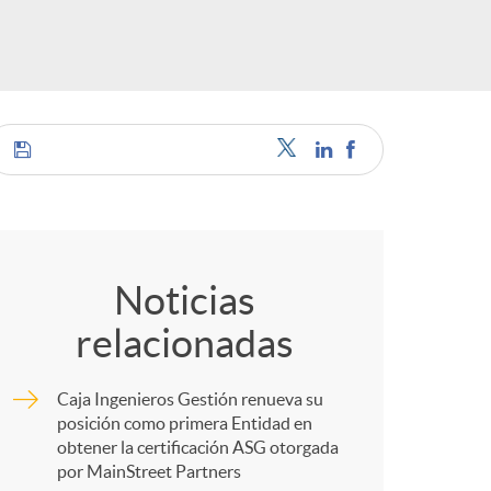
o
r
d
e
C
i
o
Noticias
relacionadas
d
m
Caja Ingenieros Gestión renueva su
i
p
posición como primera Entidad en
obtener la certificación ASG otorgada
por MainStreet Partners