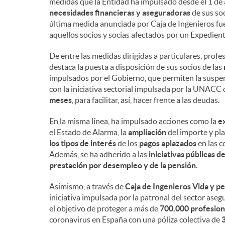
medidas que la Entidad ha impulsado desde el 1 de a
necesidades financieras y aseguradoras
de sus so
última medida anunciada por Caja de Ingenieros fu
aquellos socios y socias afectados por un Expedie
De entre las medidas dirigidas a particulares, prof
destaca la puesta a disposición de sus socios de las
impulsados por el Gobierno, que permiten la suspe
con la iniciativa sectorial impulsada por la UNACC 
meses
, para facilitar, así, hacer frente a las deudas.
En la misma línea, ha impulsado acciones como la
e
el Estado de Alarma, la
ampliación
del importe y pl
los tipos de interés
de los
pagos aplazados
en las c
Además, se ha adherido a las
iniciativas públicas d
prestación por desempleo y de la pensión
.
Asimismo, a través de
Caja de Ingenieros Vida y p
iniciativa impulsada por la patronal del sector ase
el objetivo de proteger a más de
700.000 profesiona
coronavirus en España con una póliza colectiva de