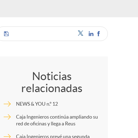
c
a
C
o
Noticias
e
relacionadas
m
s
NEWS & YOU n.º 12
p
Caja Ingenieros continúa ampliando su
red de oficinas y llega a Reus
a
Caja Ingenieros prevé una segunda