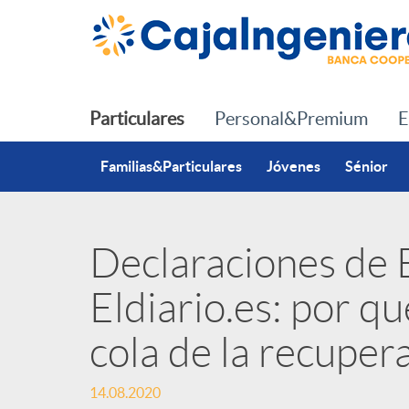
Saltar al contenido principal
Particulares
Personal&Premium
E
Familias&Particulares
Jóvenes
Sénior
Declaraciones de 
P
Eldiario.es: por qu
u
cola de la recuper
b
14.08.2020