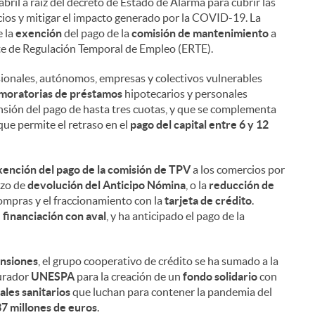
bril a raíz del decreto de Estado de Alarma para cubrir las
cios y mitigar el impacto generado por la COVID-19. La
e la
exención
del pago de la
comisión de mantenimiento
a
nte de Regulación Temporal de Empleo (ERTE).
esionales, autónomos, empresas y colectivos vulnerables
moratorias de préstamos
hipotecarios y personales
nsión del pago de hasta tres cuotas, y que se complementa
que permite el retraso en el
pago del capital entre 6 y 12
xención del pago de la comisión de TPV
a los comercios por
azo de
devolución del Anticipo Nómina
, o la
reducción de
ompras y el fraccionamiento con la
tarjeta de crédito
.
e financiación con aval
, y ha anticipado el pago de la
ensiones
, el grupo cooperativo de crédito se ha sumado a la
gurador
UNESPA
para la creación de un
fondo solidario
con
les sanitarios
que luchan para contener la pandemia del
37 millones de euros
.