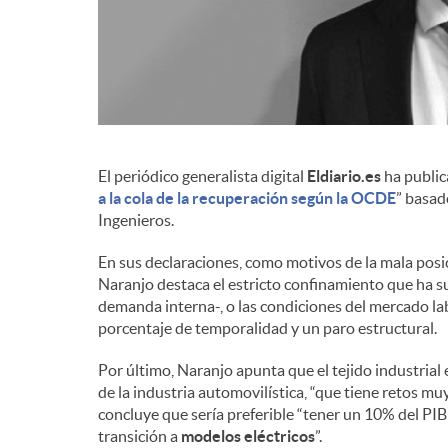
d
e
c
El periódico generalista digital
Eldiario.es
ha publica
a la cola de la recuperación según la OCDE
” basad
Ingenieros.
o
En sus declaraciones, como motivos de la mala posi
Naranjo destaca el estricto confinamiento que ha su
n
demanda interna-, o las condiciones del mercado lab
porcentaje de temporalidad y un paro estructural.
t
Por último, Naranjo apunta que el tejido industrial 
de la industria automovilística, “que tiene retos mu
concluye que sería preferible “tener un 10% del PIB
e
transición a
modelos eléctricos
”.