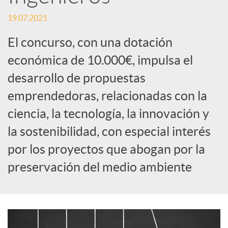
S
19.07.2021
o
El concurso, con una dotación
económica de 10.000€, impulsa el
c
desarrollo de propuestas
emprendedoras, relacionadas con la
i
ciencia, la tecnología, la innovación y
a
la sostenibilidad, con especial interés
por los proyectos que abogan por la
l
preservación del medio ambiente
e