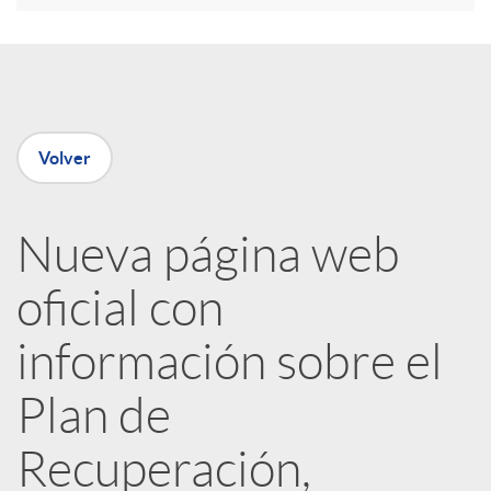
e
n
Volver
R
Nueva página web
e
oficial con
d
información sobre el
e
Plan de
Recuperación,
s