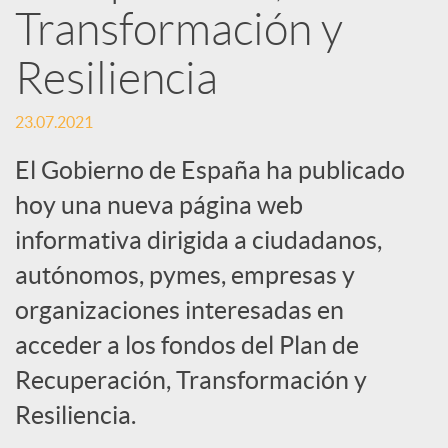
Transformación y
S
Resiliencia
o
23.07.2021
El Gobierno de España ha publicado
c
hoy una nueva página web
i
informativa dirigida a ciudadanos,
autónomos, pymes, empresas y
a
organizaciones interesadas en
acceder a los fondos del Plan de
l
Recuperación, Transformación y
Resiliencia.
e