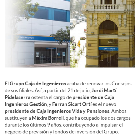
c
o
n
t
El
Grupo Caja de Ingenieros
acaba de renovar los Consejos
de sus filiales. Así, a partir del 21 de julio,
Jordi Martí
e
Pidelaserra
ostenta el cargo de
presidente de Caja
Ingenieros Gestión
, y
Ferran Sicart
Ortí
es el nuevo
presidente de Caja Ingenieros Vida y Pensiones
. Ambos
n
sustituyen a
Màxim Borrell
, que ha ocupado los dos cargos
durante los últimos 9 años, contribuyendo a impulsar el
negocio de previsión y fondos de inversión del Grupo.
i