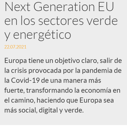
R
Next Generation EU
en los sectores verde
e
y energético
d
22.07.2021
e
Europa tiene un objetivo claro, salir de
la crisis provocada por la pandemia de
s
la Covid-19 de una manera más
fuerte, transformando la economía en
S
el camino, haciendo que Europa sea
más social, digital y verde.
o