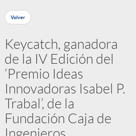
e
Volver
n
R
Keycatch, ganadora
de la IV Edición del
e
‘Premio Ideas
d
Innovadoras Isabel P.
e
Trabal’, de la
Fundación Caja de
s
Ingenieros