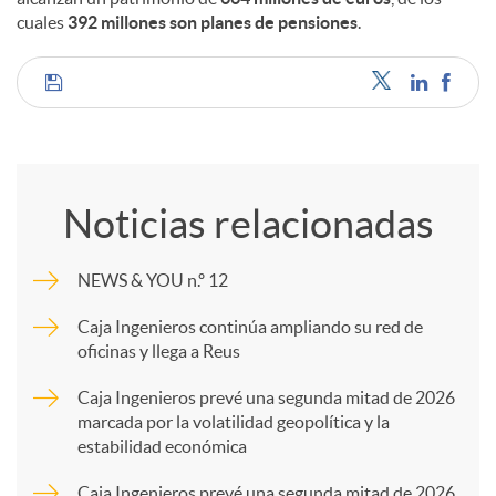
cuales
392 millones son planes de pensiones
.
C
o
Noticias relacionadas
m
NEWS & YOU n.º 12
p
Caja Ingenieros continúa ampliando su red de
oficinas y llega a Reus
a
Caja Ingenieros prevé una segunda mitad de 2026
marcada por la volatilidad geopolítica y la
estabilidad económica
r
Caja Ingenieros prevé una segunda mitad de 2026