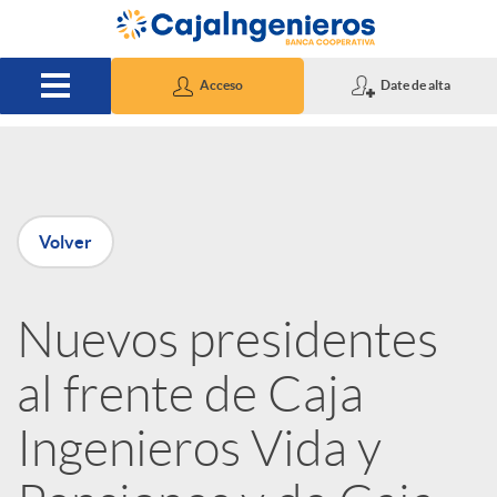
Saltar al contenido principal
Acceso
Date de alta
P
Volver
u
Nuevos presidentes
b
al frente de Caja
l
Ingenieros Vida y
i