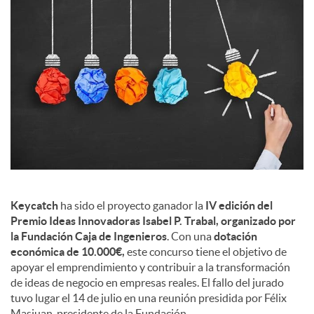
s
Keycatch
ha sido el proyecto ganador la
IV edición del
Premio Ideas Innovadoras Isabel P. Trabal, organizado por
la Fundación Caja de Ingenieros
. Con una
dotación
económica de 10.000€,
este concurso tiene el objetivo de
apoyar el emprendimiento y contribuir a la transformación
de ideas de negocio en empresas reales. El fallo del jurado
tuvo lugar el 14 de julio en una reunión presidida por Félix
Masjuan, presidente de la Fundación.