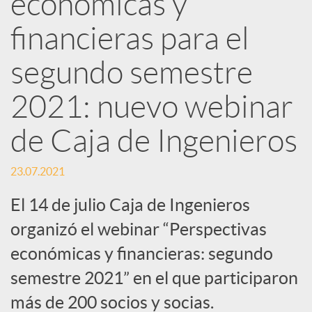
económicas y
d
financieras para el
e
segundo semestre
2021: nuevo webinar
s
de Caja de Ingenieros
S
23.07.2021
o
El 14 de julio Caja de Ingenieros
organizó el webinar “Perspectivas
c
económicas y financieras: segundo
semestre 2021” en el que participaron
i
más de 200 socios y socias.