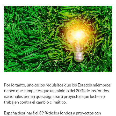
c
i
a
l
e
s
Por lo tanto, uno de los requisitos que los Estados miembros
tienen que cumplir es que un mínimo del 30 % de los fondos
nacionales tienen que asignarse a proyectos que luchen o
trabajen contra el cambio climático.
España destinará el 39 % de los fondos a proyectos con