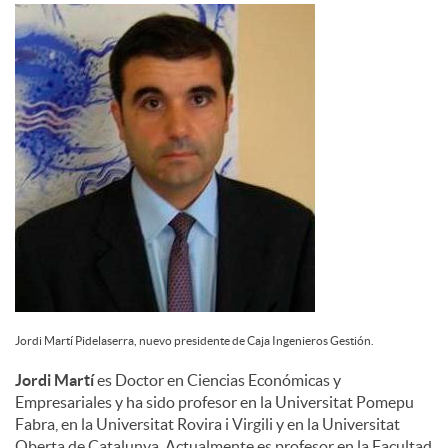
d
o
s
Jordi Martí Pidelaserra, nuevo presidente de Caja Ingenieros Gestión.
Jordi Martí
es Doctor en Ciencias Económicas y
Empresariales y ha sido profesor en la Universitat Pomepu
Fabra, en la Universitat Rovira i Virgili y en la Universitat
Oberta de Catalunya. Actualmente es profesor en la Facultad