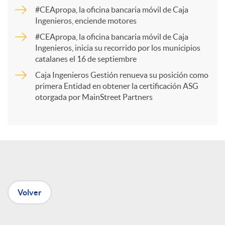
a
#CEApropa, la oficina bancaria móvil de Caja
Ingenieros, enciende motores
r
#CEApropa, la oficina bancaria móvil de Caja
Ingenieros, inicia su recorrido por los municipios
catalanes el 16 de septiembre
t
Caja Ingenieros Gestión renueva su posición como
primera Entidad en obtener la certificación ASG
i
otorgada por MainStreet Partners
r
e
Volver
n