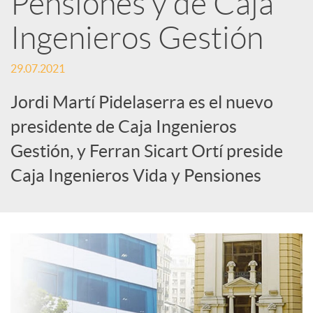
Pensiones y de Caja
Ingenieros Gestión
c
29.07.2021
a
Jordi Martí Pidelaserra es el nuevo
d
presidente de Caja Ingenieros
Gestión, y Ferran Sicart Ortí preside
o
Caja Ingenieros Vida y Pensiones
r
d
e