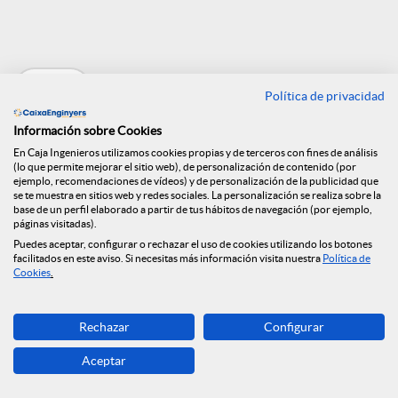
e
Volver
n
Política de privacidad
Información sobre Cookies
R
Entrevista a Félix
En Caja Ingenieros utilizamos cookies propias y de terceros con fines de análisis
(lo que permite mejorar el sitio web), de personalización de contenido (por
ejemplo, recomendaciones de vídeos) y de personalización de la publicidad que
se te muestra en sitios web y redes sociales. La personalización se realiza sobre la
Masjuan en El
e
base de un perfil elaborado a partir de tus hábitos de navegación (por ejemplo,
páginas visitadas).
Economista
Puedes aceptar, configurar o rechazar el uso de cookies utilizando los botones
facilitados en este aviso. Si necesitas más información visita nuestra
Política de
d
Cookies
.
14.07.2021
e
Rechazar
Configurar
Aceptar
s