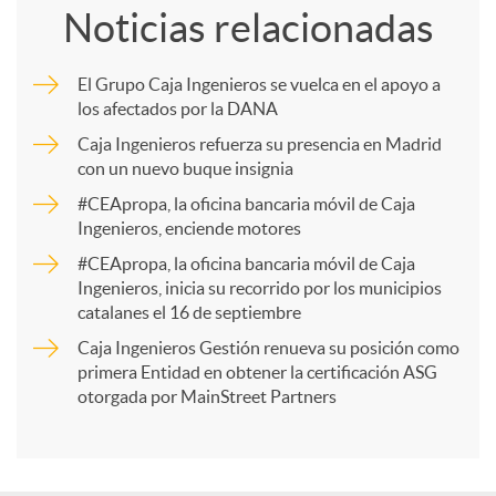
Noticias relacionadas
m
El Grupo Caja Ingenieros se vuelca en el apoyo a
los afectados por la DANA
p
Caja Ingenieros refuerza su presencia en Madrid
con un nuevo buque insignia
a
#CEApropa, la oficina bancaria móvil de Caja
Ingenieros, enciende motores
r
#CEApropa, la oficina bancaria móvil de Caja
Ingenieros, inicia su recorrido por los municipios
catalanes el 16 de septiembre
t
Caja Ingenieros Gestión renueva su posición como
primera Entidad en obtener la certificación ASG
i
otorgada por MainStreet Partners
r