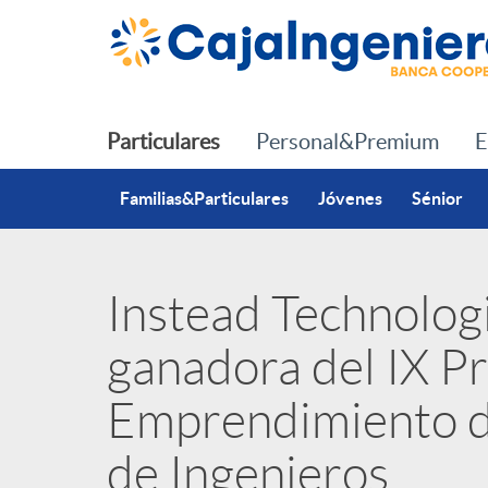
Saltar al contenido principal
Particulares
Personal&Premium
E
Familias&Particulares
Jóvenes
Sénior
Instead Technologi
P
ganadora del IX P
u
Emprendimiento d
b
de Ingenieros