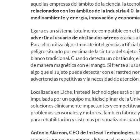
aquellas empresas del ámbito de la ciencia, la tecno
n
relacionados con los ámbitos de la industria 4.0, l
medioambiente y energía, innovación y economía c
i
Egara es un sistema totalmente compatible con el 
advertir al usuario de obstáculos aéreos
gracias a 
Para ello utiliza algoritmos de inteligencia artifici
d
peligro situado por encima de la cintura del sujeto.
blanco tradicional. Cuando detecta un obstáculo, el
de manera magnética con el mango. Si frente al usua
o
algo que el sujeto pueda detectar con el rastreo nor
advertencias repetitivas y la necesidad de atención
s
Localizada en Elche, Instead Technologies está orie
impulsada por un equipo multidisciplinar de la Un
soluciones clínicamente impactantes y competitiva
problemas sensoriales y motores. También fabrica y 
para rehabilitación y sistemas personalizados para 
Antonio Alarcon, CEO de Instead Technologies,
ha
convertirnos en una empresa líder en el mercado y d