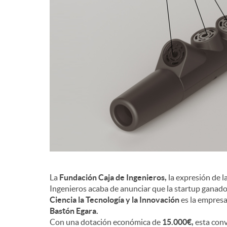
d
e
c
o
n
La
Fundación Caja de Ingenieros,
la expresión de l
t
Ingenieros acaba de anunciar que la startup ganador
Ciencia la Tecnología y la Innovación
es la empres
Bastón Egara.
e
Con una dotación económica de
15.000€,
esta conv