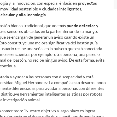
logía y la innovación, con especial énfasis en
proyectos
a movilidad sostenible y ciudades inteligentes,
ircular y alta tecnología.
bastón blanco tradicional, que además
puede detectar y
tres sensores ubicados en la parte inferior de su mango.
al que se encargan de generar un aviso cuando existe un
 Esto constituye una mejora significativa del bastón guía
 usuario recibe una señal en la pulsera que está conectada
rio se encuentra, por ejemplo, otra persona, una pared o
mal del bastón, no recibe ningún aviso. De esta forma, evita
 continua.
ntada a ayudar a las personas con discapacidad y está
iversidad Miguel Hernández. La compañía esta desarrollando
mente diferenciadas para ayudar a personas con diferentes
distribuye herramientas inteligentes asistidas por robots
la investigación animal.
 comentado: “Nuestro objetivo a largo plazo es lograr
e referencia en el desarrollo de dispositivos de ayuda para