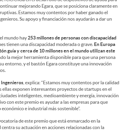
continuar mejorando Egara, que se posiciona claramente en
isruptivas. Estamos muy contentos por haber ganado el
enieros. Su apoyo y financiación nos ayudarán a dar un
n el mundo hay
253 millones de personas con discapacidad
ones tienen una discapacidad moderada o grave.
En Europa
ón guía y cerca de 10 millones en el mundo utilizan este
do la mejor herramienta disponible para que una persona
su entorno, y el bastón Egara constituye una innovación
i
os.
e Ingenieros
, explica: “Estamos muy contentos por la calidad
 ellas exponen interesantes proyectos de startups en el
y ciudades inteligentes, medioambiente y energía, innovación
tivo con este premio es ayudar a las empresas para que
l
 económico e industrial más sostenible”.
vocatoria de este premio que está enmarcado en la
l centra su actuación en acciones relacionadas con la