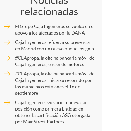
o
Noticias
relacionadas
m
m
El Grupo Caja Ingenieros se vuelca en el
p
apoyo a los afectados por la DANA
a
Caja Ingenieros refuerza su presencia
en Madrid con un nuevo buque insignia
a
#CEApropa, la oficina bancaria móvil de
Caja Ingenieros, enciende motores
r
#CEApropa, la oficina bancaria móvil de
Caja Ingenieros, inicia su recorrido por
los municipios catalanes el 16 de
t
septiembre
Caja Ingenieros Gestión renueva su
posición como primera Entidad en
obtener la certificación ASG otorgada
por MainStreet Partners
r