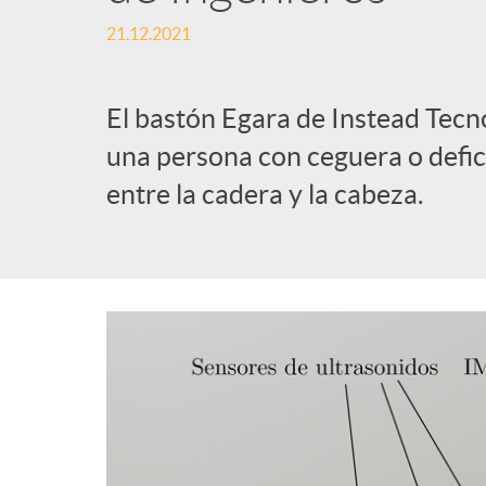
21.12.2021
l
i
El bastón Egara de Instead Tecn
una persona con ceguera o defic
c
entre la cadera y la cabeza.
a
d
o
r