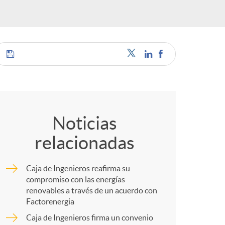
C
o
Noticias
relacionadas
m
Caja de Ingenieros reafirma su
p
compromiso con las energías
renovables a través de un acuerdo con
Factorenergia
a
Caja de Ingenieros firma un convenio