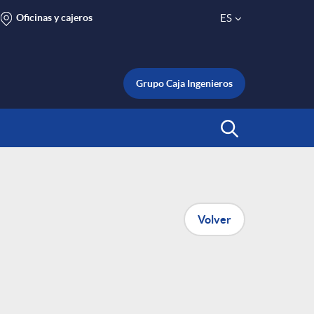
Oficinas y cajeros
ES
S
e
Grupo Caja Ingenieros
l
Abrir Buscar
e
c
Volver
t