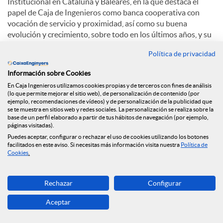
Institucional en Cataluña y Baleares, en la que destaca el
papel de Caja de Ingenieros como banca cooperativa con
vocación de servicio y proximidad, así como su buena
evolución y crecimiento, sobre todo en los últimos años, y su
papel como agente comprometido con el planeta y el
Política de privacidad
medioambiente.
Información sobre Cookies
Sobre el auge de las finanzas sostenibles, Eduard Barcons
En Caja Ingenieros utilizamos cookies propias y de terceros con fines de análisis
comenta: “La integración de factores ambientales o sociales
(lo que permite mejorar el sitio web), de personalización de contenido (por
puede provocar que la rentabilidad puede ser igual o
ejemplo, recomendaciones de vídeos) y de personalización de la publicidad que
superior. Cada vez más la gente percibe que, además de la
se te muestra en sitios web y redes sociales. La personalización se realiza sobre la
base de un perfil elaborado a partir de tus hábitos de navegación (por ejemplo,
rentabilidad económica, hay otros factores cómo la
páginas visitadas).
dimensión social, medioambiental y de la transparencia".
Puedes aceptar, configurar o rechazar el uso de cookies utilizando los botones
facilitados en este aviso. Si necesitas más información visita nuestra
Política de
En cuanto a la apuesta de Caja de Ingenieros por la
Cookies
.
digitalización, Eduard Barcons explica: “El crecimiento de
oficinas continuará siendo cómo ha sido siempre, progresivo.
Rechazar
Configurar
Y hay una apuesta clarísima por la digitalización. El mejor
está para venir”.
Aceptar