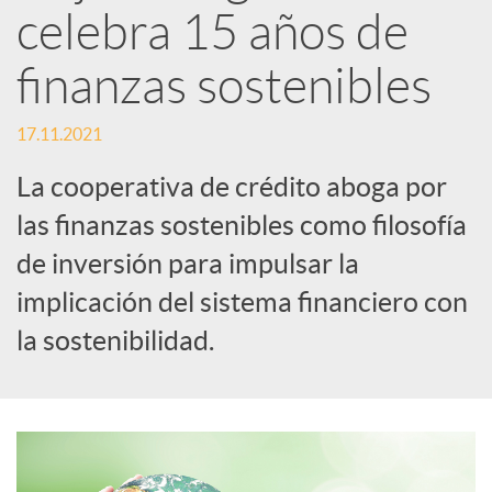
celebra 15 años de
d
finanzas sostenibles
e
17.11.2021
La cooperativa de crédito aboga por
s
las finanzas sostenibles como filosofía
de inversión para impulsar la
S
implicación del sistema financiero con
o
la sostenibilidad.
c
i