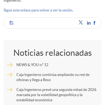
Ingenieros.
d
Sigue este enlace para volver a ver la sesión.
o
C
s
o
Noticias relacionadas
m
NEWS & YOU n.º 12
p
Caja Ingenieros continúa ampliando su red de
oficinas y llega a Reus
a
Caja Ingenieros prevé una segunda mitad de 2026
marcada por la volatilidad geopolítica y la
estabilidad económica
r