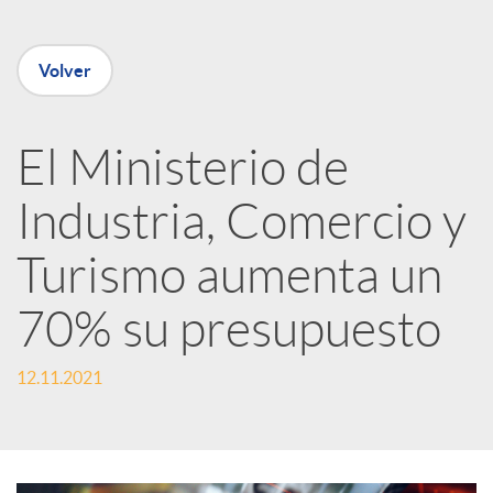
e
Volver
n
R
El Ministerio de
Industria, Comercio y
e
Turismo aumenta un
d
70% su presupuesto
e
12.11.2021
s