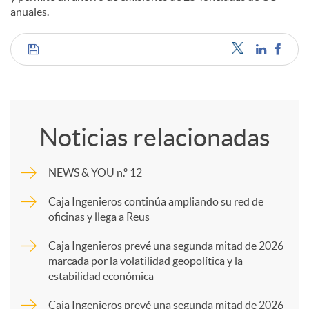
anuales.
C
o
Noticias relacionadas
m
NEWS & YOU n.º 12
p
Caja Ingenieros continúa ampliando su red de
oficinas y llega a Reus
a
Caja Ingenieros prevé una segunda mitad de 2026
marcada por la volatilidad geopolítica y la
estabilidad económica
r
Caja Ingenieros prevé una segunda mitad de 2026