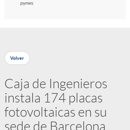
i
pymes
r
e
Volver
n
R
Caja de Ingenieros
instala 174 placas
e
fotovoltaicas en su
d
sede de Barcelona