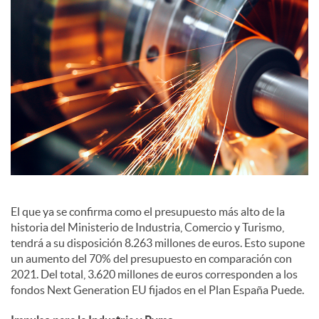
S
o
c
i
a
El que ya se confirma como el presupuesto más alto de la
historia del Ministerio de Industria, Comercio y Turismo,
l
tendrá a su disposición 8.263 millones de euros. Esto supone
un aumento del 70% del presupuesto en comparación con
2021. Del total, 3.620 millones de euros corresponden a los
e
fondos Next Generation EU fijados en el Plan España Puede.