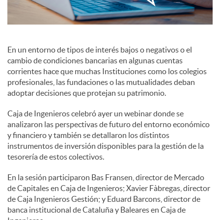
c
En un entorno de tipos de interés bajos o negativos o el
o
cambio de condiciones bancarias en algunas cuentas
corrientes hace que muchas Instituciones como los colegios
profesionales, las fundaciones o las mutualidades deban
n
adoptar decisiones que protejan su patrimonio.
Caja de Ingenieros celebró ayer un webinar donde se
t
analizaron las perspectivas de futuro del entorno económico
y financiero y también se detallaron los distintos
instrumentos de inversión disponibles para la gestión de la
e
tesorería de estos colectivos.
En la sesión participaron Bas Fransen, director de Mercado
n
de Capitales en Caja de Ingenieros; Xavier Fàbregas, director
de Caja Ingenieros Gestión; y Eduard Barcons, director de
i
banca institucional de Cataluña y Baleares en Caja de