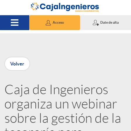
Saltar al contenido principal
Acceso
Date de alta
P
Volver
u
Caja de Ingenieros
b
organiza un webinar
l
sobre la gestión de la
i