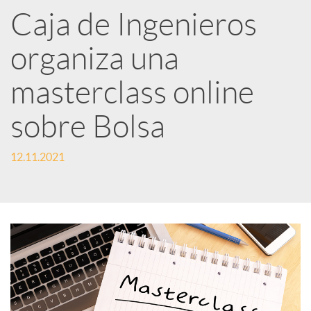
Caja de Ingenieros
e
organiza una
d
masterclass online
e
sobre Bolsa
12.11.2021
s
S
o
c