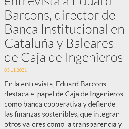
entrevista a Eduard
d
Barcons, director de
e
Banca Institucional en
Cataluña y Baleares
s
de Caja de Ingenieros
S
03.11.2021
o
En la entrevista, Eduard Barcons
destaca el papel de Caja de Ingenieros
c
como banca cooperativa y defiende
las finanzas sostenibles, que integran
i
otros valores como la transparencia y