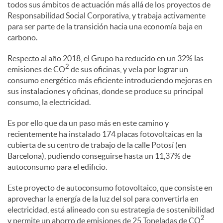
todos sus ámbitos de actuación más allá de los proyectos de
l
Responsabilidad Social Corporativa, y trabaja activamente
para ser parte de la transición hacia una economía baja en
e
carbono.
Respecto al año 2018, el Grupo ha reducido en un 32% las
2
s
emisiones de CO
de sus oficinas, y vela por lograr un
consumo energético más eficiente introduciendo mejoras en
sus instalaciones y oficinas, donde se produce su principal
consumo, la electricidad.
Es por ello que da un paso más en este camino y
recientemente ha instalado 174 placas fotovoltaicas en la
cubierta de su centro de trabajo de la calle Potosí (en
Barcelona), pudiendo conseguirse hasta un 11,37% de
autoconsumo para el edificio.
Este proyecto de autoconsumo fotovoltaico, que consiste en
aprovechar la energía de la luz del sol para convertirla en
electricidad, está alineado con su estrategia de sostenibilidad
2
y permite un ahorro de emisiones de 25 Toneladas de CO