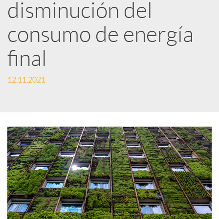
disminución del
i
consumo de energía
r
final
12.11.2021
e
n
R
e
d