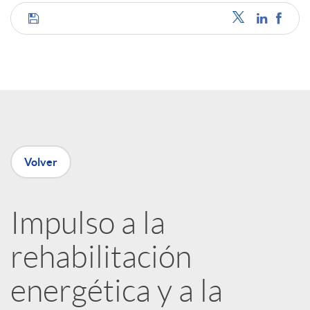
C
o
m
p
Volver
a
Impulso a la
rehabilitación
r
energética y a la
t