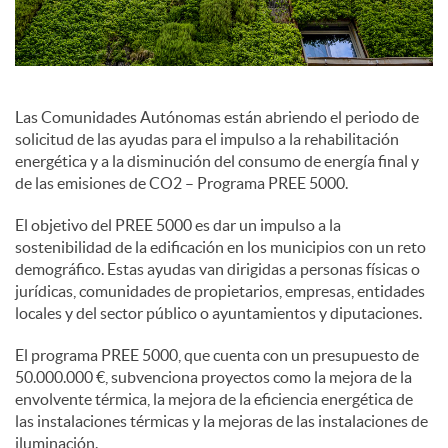
e
s
Las Comunidades Autónomas están abriendo el periodo de
solicitud de las ayudas para el impulso a la rehabilitación
energética y a la disminución del consumo de energía final y
S
de las emisiones de CO2 – Programa PREE 5000.
El objetivo del PREE 5000 es dar un impulso a la
o
sostenibilidad de la edificación en los municipios con un reto
demográfico. Estas ayudas van dirigidas a personas físicas o
jurídicas, comunidades de propietarios, empresas, entidades
c
locales y del sector público o ayuntamientos y diputaciones.
El programa PREE 5000, que cuenta con un presupuesto de
i
50.000.000 €, subvenciona proyectos como la mejora de la
envolvente térmica, la mejora de la eficiencia energética de
las instalaciones térmicas y la mejoras de las instalaciones de
a
iluminación.