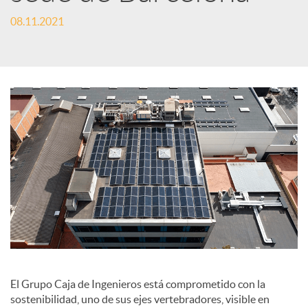
e
08.11.2021
s
S
o
c
i
a
El Grupo Caja de Ingenieros está comprometido con la
sostenibilidad, uno de sus ejes vertebradores, visible en