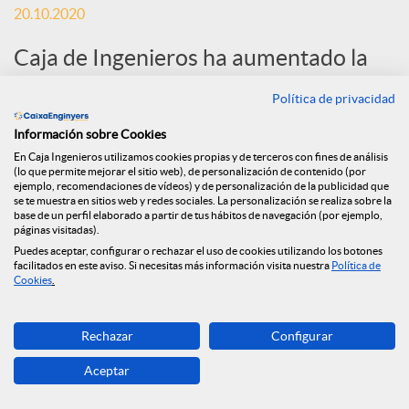
20.10.2020
S
Caja de Ingenieros ha aumentado la
financiación a la economía durante el
o
Política de privacidad
primer semestre de 2020, con una
Información sobre Cookies
c
inversión crediticia de 341 millones de
En Caja Ingenieros utilizamos cookies propias y de terceros con fines de análisis
(lo que permite mejorar el sitio web), de personalización de contenido (por
euros, un 60% más que en el mismo
ejemplo, recomendaciones de vídeos) y de personalización de la publicidad que
se te muestra en sitios web y redes sociales. La personalización se realiza sobre la
i
periodo del año anterior.
base de un perfil elaborado a partir de tus hábitos de navegación (por ejemplo,
páginas visitadas).
Puedes aceptar, configurar o rechazar el uso de cookies utilizando los botones
a
facilitados en este aviso. Si necesitas más información visita nuestra
Política de
Cookies
.
l
Rechazar
Configurar
Aceptar
e