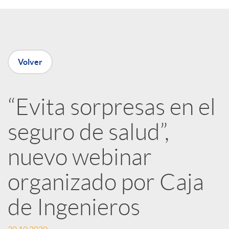
e
n
Volver
R
“Evita sorpresas en el
e
seguro de salud”,
d
nuevo webinar
e
organizado por Caja
de Ingenieros
s