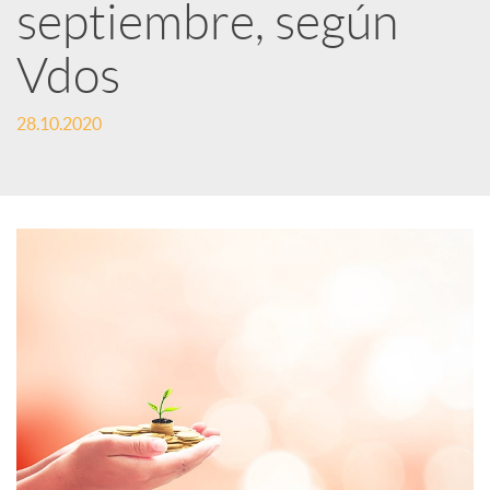
S
septiembre, según
o
Vdos
c
28.10.2020
i
a
l
e