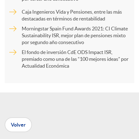
a
Caja Ingenieros Vida y Pensiones, entre las más
destacadas en términos de rentabilidad
r
Morningstar Spain Fund Awards 2021: CI Climate
Sustainability ISR, mejor plan de pensiones mixto
por segundo año consecutivo
t
El fondo de inversión CdE ODS Impact ISR,
premiado como una de las “100 mejores ideas” por
i
Actualidad Económica
r
e
Volver
n