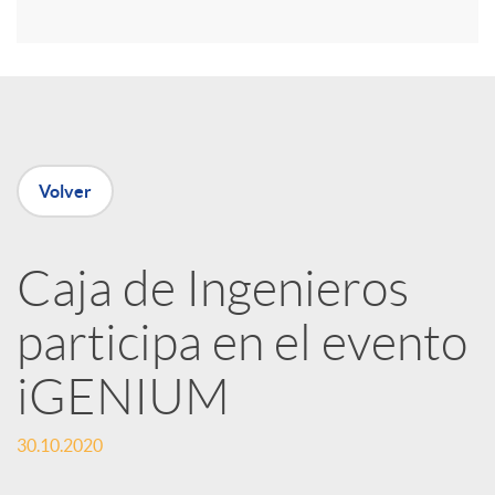
r
e
n
Volver
R
Caja de Ingenieros
e
participa en el evento
d
iGENIUM
e
30.10.2020