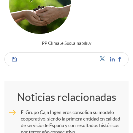
PP Climate Sustainability
C
o
Noticias relacionadas
m
El Grupo Caja Ingenieros consolida su modelo
cooperativo, siendo la primera entidad en calidad
p
de servicio de España y con resultados históricos
por tercer año consecutivo