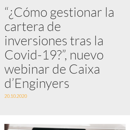
R
“¿Cómo gestionar la
cartera de
e
inversiones tras la
d
Covid-19?”, nuevo
e
webinar de Caixa
d’Enginyers
s
20.10.2020
S
o