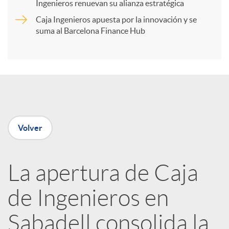
t
Ingenieros renuevan su alianza estratégica
Caja Ingenieros apuesta por la innovación y se
i
suma al Barcelona Finance Hub
r
e
Volver
n
R
La apertura de Caja
de Ingenieros en
e
Sabadell consolida la