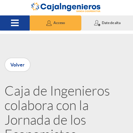
Saltar al contenido principal
Acceso
Date de alta
P
Volver
u
Caja de Ingenieros
b
colabora con la
l
Jornada de los
i