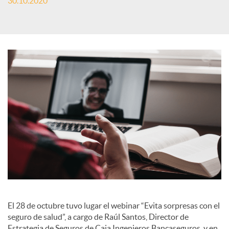
30.10.2020
S
o
c
i
a
l
El 28 de octubre tuvo lugar el webinar “Evita sorpresas con el
e
seguro de salud”, a cargo de Raúl Santos, Director de
Estrategia de Seguros de Caja Ingenieros Bancaseguros, y en