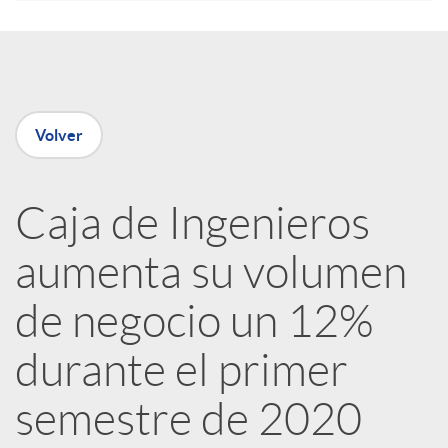
e
n
Volver
R
Caja de Ingenieros
e
aumenta su volumen
d
de negocio un 12%
e
durante el primer
semestre de 2020
s