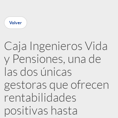
e
n
Volver
R
Caja Ingenieros Vida
e
y Pensiones, una de
d
las dos únicas
e
gestoras que ofrecen
rentabilidades
s
positivas hasta