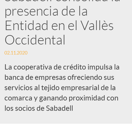
d
presencia de la
e
Entidad en el Vallès
Occidental
s
02.11.2020
S
La cooperativa de crédito impulsa la
o
banca de empresas ofreciendo sus
servicios al tejido empresarial de la
c
comarca y ganando proximidad con
los socios de Sabadell
i