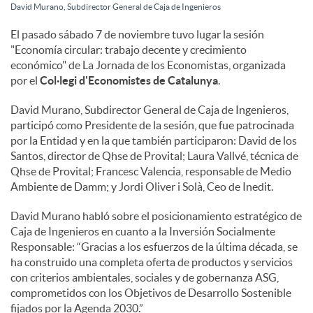
David Murano, Subdirector General de Caja de Ingenieros
c
El pasado sábado 7 de noviembre tuvo lugar la sesión
"Economía circular: trabajo decente y crecimiento
económico" de La Jornada de los Economistas, organizada
o
por el
Col·legi d'Economistes de Catalunya
.
David Murano, Subdirector General de Caja de Ingenieros,
n
participó como Presidente de la sesión, que fue patrocinada
por la Entidad y en la que también participaron: David de los
Santos, director de Qhse de Provital; Laura Vallvé, técnica de
t
Qhse de Provital; Francesc Valencia, responsable de Medio
Ambiente de Damm; y Jordi Oliver i Solà, Ceo de Inedit.
e
David Murano habló sobre el posicionamiento estratégico de
Caja de Ingenieros en cuanto a la Inversión Socialmente
Responsable: “Gracias a los esfuerzos de la última década, se
n
ha construido una completa oferta de productos y servicios
con criterios ambientales, sociales y de gobernanza ASG,
comprometidos con los Objetivos de Desarrollo Sostenible
i
fijados por la Agenda 2030.”