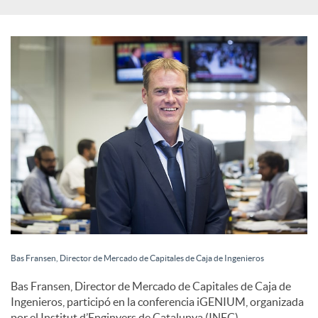
s
S
o
c
i
a
Bas Fransen, Director de Mercado de Capitales de Caja de Ingenieros
l
Bas Fransen, Director de Mercado de Capitales de Caja de
Ingenieros, participó en la conferencia iGENIUM, organizada
por el Institut d’Enginyers de Catalunya (INEC).