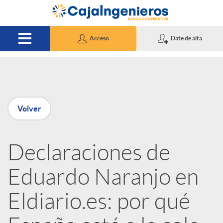
Saltar al contenido principal
Acceso
Date de alta
P
Volver
u
Declaraciones de
b
Eduardo Naranjo en
l
Eldiario.es: por qué
i