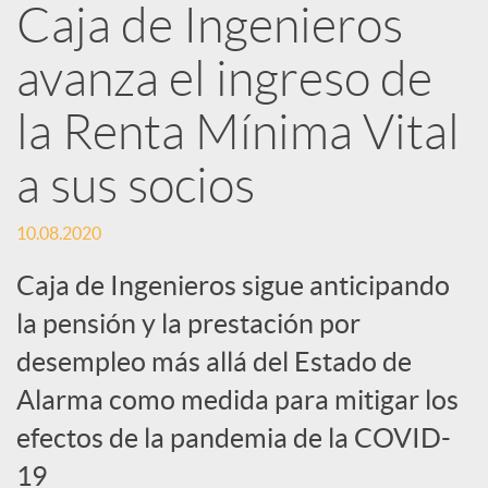
Caja de Ingenieros
e
avanza el ingreso de
d
la Renta Mínima Vital
e
a sus socios
s
10.08.2020
Caja de Ingenieros sigue anticipando
S
la pensión y la prestación por
desempleo más allá del Estado de
o
Alarma como medida para mitigar los
efectos de la pandemia de la COVID-
c
19