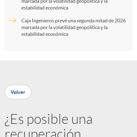
marcada por la volatilidad geopolítica y la
t
estabilidad económica
Caja Ingenieros prevé una segunda mitad de 2026
i
marcada por la volatilidad geopolítica y la
estabilidad económica
r
e
n
Volver
R
¿Es posible una
e
recuperación