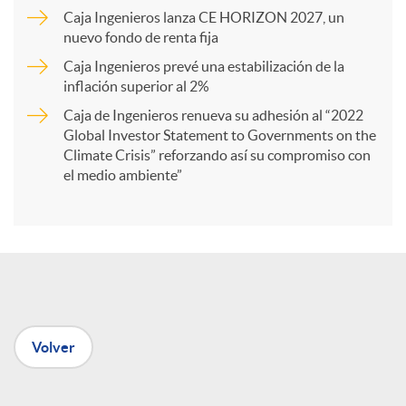
Caja Ingenieros lanza CE HORIZON 2027, un
r
nuevo fondo de renta fija
Caja Ingenieros prevé una estabilización de la
t
inflación superior al 2%
Caja de Ingenieros renueva su adhesión al “2022
i
Global Investor Statement to Governments on the
Climate Crisis” reforzando así su compromiso con
el medio ambiente”
r
e
n
Volver
R