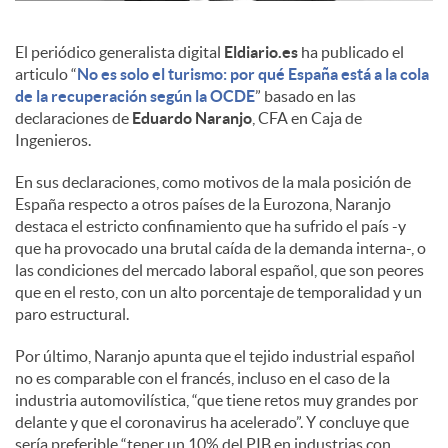
c
El periódico generalista digital
Eldiario.es
ha publicado el
articulo “
No es solo el turismo: por qué España está a la cola
de la recuperación según la OCDE
” basado en las
o
declaraciones de
Eduardo Naranjo
, CFA en Caja de
Ingenieros.
n
En sus declaraciones, como motivos de la mala posición de
España respecto a otros países de la Eurozona, Naranjo
destaca el estricto confinamiento que ha sufrido el país -y
t
que ha provocado una brutal caída de la demanda interna-, o
las condiciones del mercado laboral español, que son peores
que en el resto, con un alto porcentaje de temporalidad y un
e
paro estructural.
Por último, Naranjo apunta que el tejido industrial español
n
no es comparable con el francés, incluso en el caso de la
industria automovilística, “que tiene retos muy grandes por
delante y que el coronavirus ha acelerado”. Y concluye que
i
sería preferible “tener un 10% del PIB en industrias con