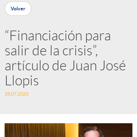
n
Volver
R
“Financiación para
e
salir de la crisis”,
d
artículo de Juan José
e
Llopis
28.07.2020
s
S