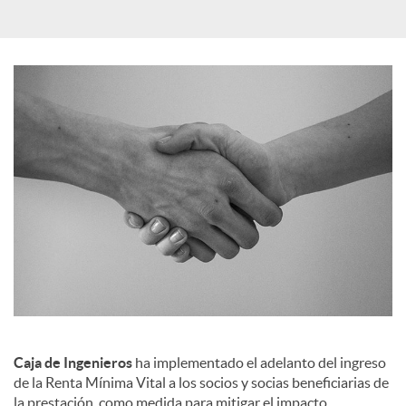
i
a
l
e
s
Caja de Ingenieros
ha implementado el adelanto del ingreso
de la Renta Mínima Vital a los socios y socias beneficiarias de
la prestación, como medida para mitigar el impacto