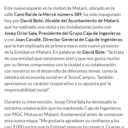
Este nuevo espacio en la ciudad de Mataró, ubicado en la
calle
Camí Ral de la Mercè número 389
, ha sido inaugurado
hoy por
David Bote, Alcalde del Ayuntamiento de Mataró
,
que ha realizado una visita a las instalaciones junto con
Josep Oriol Sala, Presidente del Grupo Caja de Ingenieros
,
y con
Joan Cavallé, Director General de Caja de Ingenieros
,
que le han explicado de primera mano este nuevo proyecto
de la Entidad en Mataró. En palabras de
David Bote
: “Se trata
de una entidad que conocemos bien y que nos gusta mucho
por su férreo compromiso con la ciudad y su colaboración
con nosotros en el desarrollo de diferentes temas, como la
cátedra de economía social en el TecnoCampus. También
apreciamos su carácter cooperativo y su apuesta por la
responsabilidad social”.
Durante su intervención, Josep Oriol Sala ha destacado la
estrecha colaboración que ha mantenido Caja de Ingenieros
con MGC Mútua en Mataró, fundamental antes de comenzar
esta nueva etapa. “Me gustaría agradecer su confianza a los
casi 9.000 socios que la Entidad tiene en la comarca. Gracias a