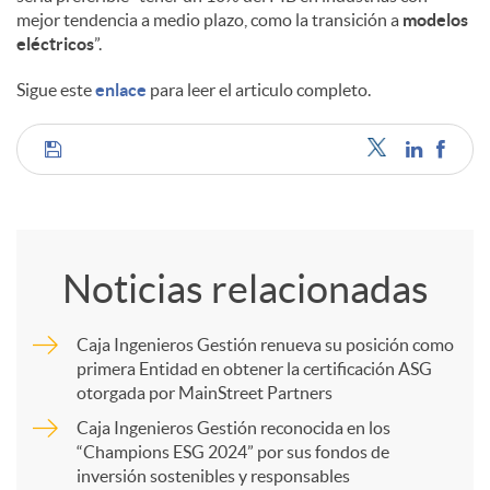
mejor tendencia a medio plazo, como la transición a
modelos
eléctricos
”.
d
Sigue este
enlace
para leer el articulo completo.
o
C
s
o
Noticias relacionadas
m
Caja Ingenieros Gestión renueva su posición como
primera Entidad en obtener la certificación ASG
p
otorgada por MainStreet Partners
Caja Ingenieros Gestión reconocida en los
a
“Champions ESG 2024” por sus fondos de
inversión sostenibles y responsables