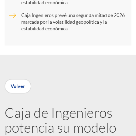
t
estabilidad económica
Caja Ingenieros prevé una segunda mitad de 2026
i
marcada por la volatilidad geopolítica y la
estabilidad económica
r
e
n
Volver
R
Caja de Ingenieros
e
potencia su modelo