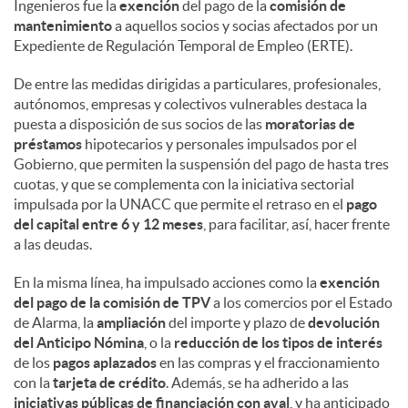
Ingenieros fue la
exención
del pago de la
comisión de
mantenimiento
a aquellos socios y socias afectados por un
Expediente de Regulación Temporal de Empleo (ERTE).
De entre las medidas dirigidas a particulares, profesionales,
autónomos, empresas y colectivos vulnerables destaca la
puesta a disposición de sus socios de las
moratorias de
préstamos
hipotecarios y personales impulsados por el
Gobierno, que permiten la suspensión del pago de hasta tres
cuotas, y que se complementa con la iniciativa sectorial
impulsada por la UNACC que permite el retraso en el
pago
del capital entre 6 y 12 meses
, para facilitar, así, hacer frente
a las deudas.
En la misma línea, ha impulsado acciones como la
exención
del pago de la comisión de TPV
a los comercios por el Estado
de Alarma, la
ampliación
del importe y plazo de
devolución
del Anticipo Nómina
, o la
reducción de los tipos de interés
de los
pagos aplazados
en las compras y el fraccionamiento
con la
tarjeta de crédito
. Además, se ha adherido a las
iniciativas públicas de financiación con aval
, y ha anticipado