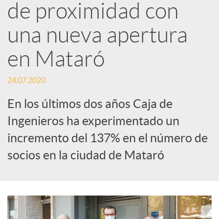
d
de proximidad con
e
una nueva apertura
en Mataró
s
24.07.2020
S
En los últimos dos años Caja de
Ingenieros ha experimentado un
o
incremento del 137% en el número de
c
socios en la ciudad de Mataró
i