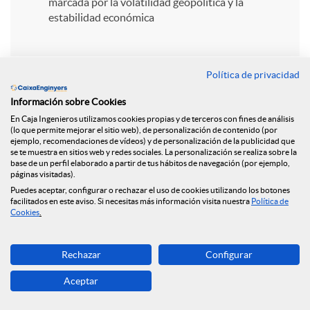
i
marcada por la volatilidad geopolítica y la
estabilidad económica
r
Política de privacidad
e
Información sobre Cookies
En Caja Ingenieros utilizamos cookies propias y de terceros con fines de análisis
n
(lo que permite mejorar el sitio web), de personalización de contenido (por
ejemplo, recomendaciones de vídeos) y de personalización de la publicidad que
Volver
se te muestra en sitios web y redes sociales. La personalización se realiza sobre la
base de un perfil elaborado a partir de tus hábitos de navegación (por ejemplo,
R
páginas visitadas).
Puedes aceptar, configurar o rechazar el uso de cookies utilizando los botones
Los fondos de Caja de
facilitados en este aviso. Si necesitas más información visita nuestra
Política de
e
Cookies
.
Ingenieros se llenan
d
Rechazar
Configurar
de estrellas y
Aceptar