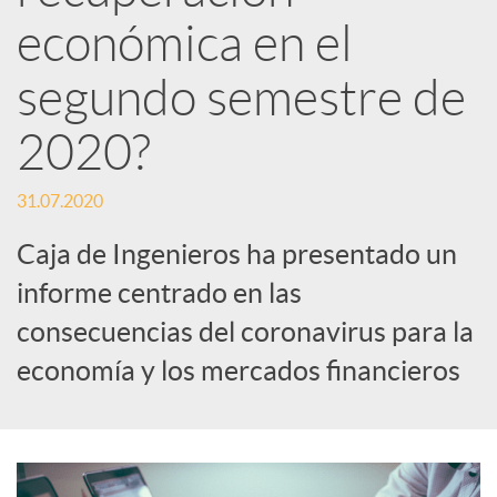
d
económica en el
e
segundo semestre de
2020?
s
31.07.2020
S
Caja de Ingenieros ha presentado un
informe centrado en las
o
consecuencias del coronavirus para la
c
economía y los mercados financieros
i