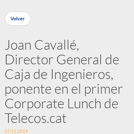
n
Volver
R
Joan Cavallé,
e
Director General de
d
Caja de Ingenieros,
e
ponente en el primer
Corporate Lunch de
s
Telecos.cat
S
07.11.2019