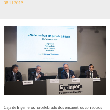
o
08.11.2019
c
i
a
l
e
s
Caja de Ingenieros ha celebrado dos encuentros con socios