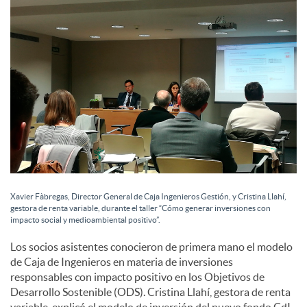
c
o
n
t
Xavier Fàbregas, Director General de Caja Ingenieros Gestión, y Cristina Llahí,
e
gestora de renta variable, durante el taller “Cómo generar inversiones con
impacto social y medioambiental positivo”.
Los socios asistentes conocieron de primera mano el modelo
n
de Caja de Ingenieros en materia de inversiones
responsables con impacto positivo en los Objetivos de
Desarrollo Sostenible (ODS). Cristina Llahí, gestora de renta
i
variable, explicó el modelo de inversión del nuevo fondo CdI