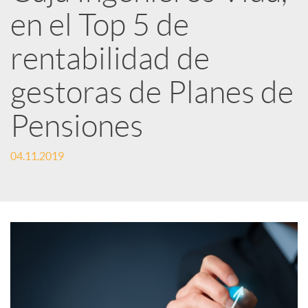
e
en el Top 5 de
d
rentabilidad de
e
gestoras de Planes de
Pensiones
s
04.11.2019
S
o
c