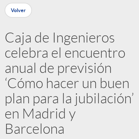
n
Volver
R
Caja de Ingenieros
e
celebra el encuentro
d
anual de previsión
e
‘Cómo hacer un buen
plan para la jubilación’
s
en Madrid y
S
Barcelona