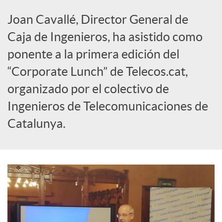
o
Joan Cavallé, Director General de
Caja de Ingenieros, ha asistido como
c
ponente a la primera edición del
“Corporate Lunch” de Telecos.cat,
i
organizado por el colectivo de
Ingenieros de Telecomunicaciones de
a
Catalunya.
l
e
s