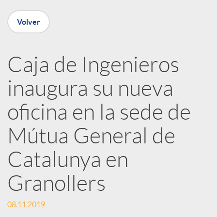
n
Volver
R
Caja de Ingenieros
e
inaugura su nueva
d
oficina en la sede de
e
Mútua General de
Catalunya en
s
Granollers
S
08.11.2019