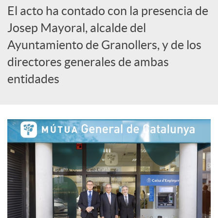
o
El acto ha contado con la presencia de
Josep Mayoral, alcalde del
c
Ayuntamiento de Granollers, y de los
directores generales de ambas
i
entidades
a
l
e
s