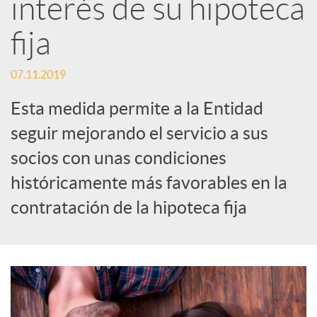
interés de su hipoteca
e
fija
07.11.2019
s
Esta medida permite a la Entidad
S
seguir mejorando el servicio a sus
socios con unas condiciones
o
históricamente más favorables en la
contratación de la hipoteca fija
c
i
a