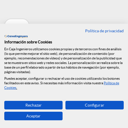
e
n
Volver
Política de privacidad
R
Información sobre Cookies
Entrevista a José
En Caja Ingenieros utilizamos cookies propias y de terceros con fines de análisis
e
(lo que permite mejorar el sitio web), de personalización de contenido (por
ejemplo, recomendaciones de vídeos) y de personalización de la publicidad que
Oriol Sala, Presidente
se te muestra en sitios web y redes sociales. La personalización se realiza sobre la
base de un perfil elaborado a partir de tus hábitos de navegación (por ejemplo,
d
páginas visitadas).
de Caja de
Puedes aceptar, configurar o rechazar el uso de cookies utilizando los botones
facilitados en este aviso. Si necesitas más información visita nuestra
Política de
e
Ingenieros, en la
Cookies
.
revista Mundo
Rechazar
Configurar
s
Empresarial
Aceptar