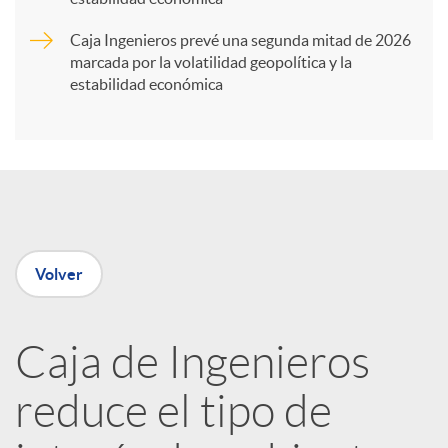
Caja Ingenieros prevé una segunda mitad de 2026
i
marcada por la volatilidad geopolítica y la
estabilidad económica
r
e
n
Volver
R
Caja de Ingenieros
e
reduce el tipo de
d