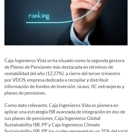
i
a
l
e
Caja Ingenieros Vida se ha situado como la segunda gestora
de Planes de Pensiones más destacada en términos de
s
rentabilidad del año (12,27%), a cierre del tercer trimestre
por VDOS, empresa dedicada a recopilar y distribuir
información de fondos de inversión, sicavs, IIC extranjeras y
planes de pensiones.
Como dato relevante, Caja Ingenieros Vida es pionera en
aplicar una estrategia ISR avanzada de integración en dos de
sus planes de pensiones, Caja Ingenieros Global
Sustainability ISR, PP y Caja Ingenieros Climate
Sustainability ISR, PP, los cuales representan un 35% del total