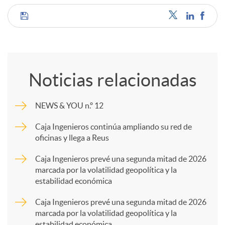
C
o
Noticias relacionadas
m
NEWS & YOU n.º 12
p
Caja Ingenieros continúa ampliando su red de
oficinas y llega a Reus
a
Caja Ingenieros prevé una segunda mitad de 2026
marcada por la volatilidad geopolítica y la
estabilidad económica
r
Caja Ingenieros prevé una segunda mitad de 2026
marcada por la volatilidad geopolítica y la
t
estabilidad económica