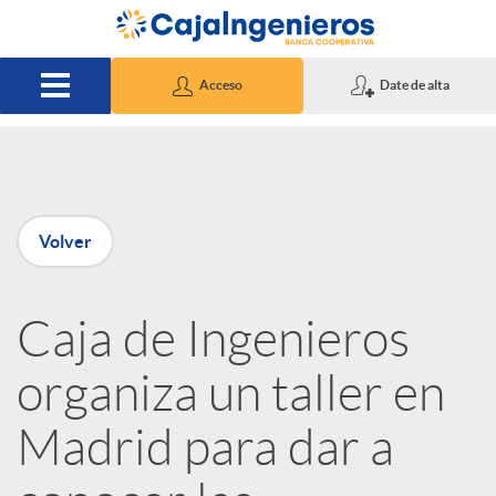
Saltar al contenido principal
Acceso
Date de alta
P
Volver
u
Caja de Ingenieros
b
organiza un taller en
l
Madrid para dar a
i