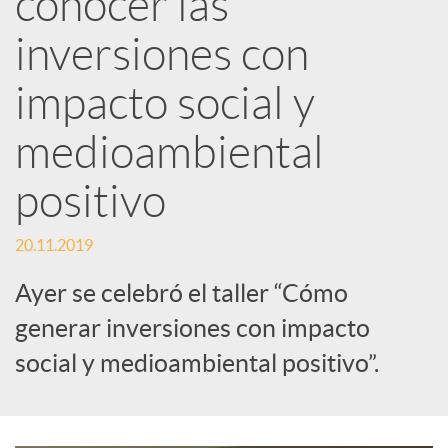
conocer las
inversiones con
c
impacto social y
a
medioambiental
d
positivo
o
20.11.2019
Ayer se celebró el taller “Cómo
r
generar inversiones con impacto
social y medioambiental positivo”.
d
e