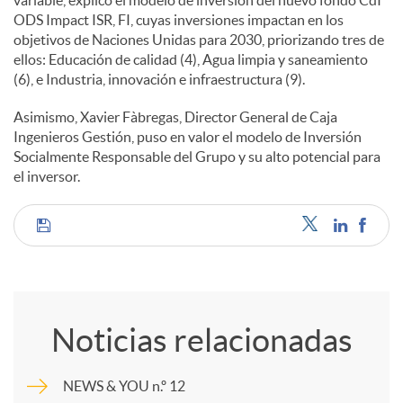
ODS Impact ISR, FI, cuyas inversiones impactan en los
d
objetivos de Naciones Unidas para 2030, priorizando tres de
ellos: Educación de calidad (4), Agua limpia y saneamiento
(6), e Industria, innovación e infraestructura (9).
o
Asimismo, Xavier Fàbregas, Director General de Caja
Ingenieros Gestión, puso en valor el modelo de Inversión
s
Socialmente Responsable del Grupo y su alto potencial para
el inversor.
C
o
Noticias relacionadas
m
NEWS & YOU n.º 12