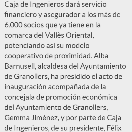
e
Caja de Ingenieros dará servicio
financiero y asegurador a los más de
s
6.000 socios que ya tiene en la
comarca del Vallès Oriental,
S
potenciando así su modelo
cooperativo de proximidad. Alba
o
Barnusell, alcaldesa del Ayuntamiento
c
de Granollers, ha presidido el acto de
inauguración acompañada de la
i
concejala de promoción económica
del Ayuntamiento de Granollers,
a
Gemma Jiménez, y por parte de Caja
de Ingenieros, de su presidente, Félix