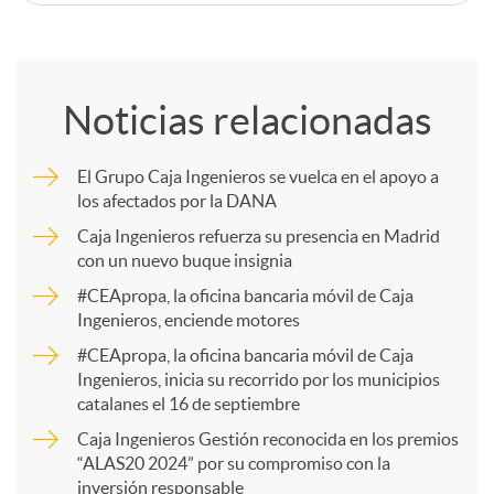
C
o
Noticias relacionadas
m
El Grupo Caja Ingenieros se vuelca en el apoyo a
los afectados por la DANA
p
Caja Ingenieros refuerza su presencia en Madrid
con un nuevo buque insignia
a
#CEApropa, la oficina bancaria móvil de Caja
Ingenieros, enciende motores
r
#CEApropa, la oficina bancaria móvil de Caja
Ingenieros, inicia su recorrido por los municipios
catalanes el 16 de septiembre
t
Caja Ingenieros Gestión reconocida en los premios
“ALAS20 2024” por su compromiso con la
inversión responsable