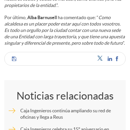
propietarios de la entidad.
”.
Por último,
Alba Barnusell
ha comentado que: “
Como
alcaldesa es un placer poder estar aquí con todos vosotros.
Es todo un orgullo por la ciudad contar con una nueva sede
de una Entidad con larga trayectoria, y que tiene una apuesta
singular y diferencial de presente, pero sobre todo de futuro
”.
C
o
Noticias relacionadas
m
Caja Ingenieros continúa ampliando su red de
oficinas y llega a Reus
p
Caja Ingenieros celebra su 15º aniversario en