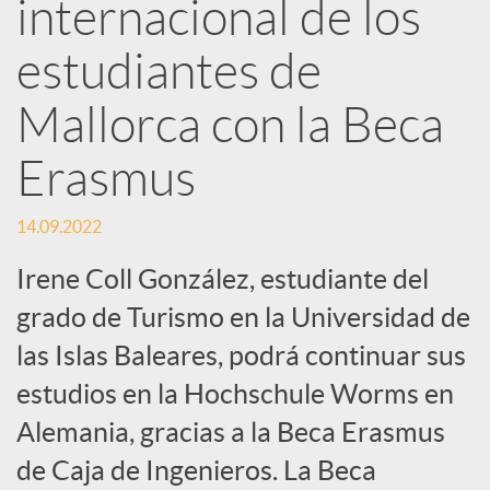
internacional de los
e
estudiantes de
Mallorca con la Beca
s
Erasmus
S
14.09.2022
o
Irene Coll González, estudiante del
grado de Turismo en la Universidad de
c
las Islas Baleares, podrá continuar sus
estudios en la Hochschule Worms en
i
Alemania, gracias a la Beca Erasmus
a
de Caja de Ingenieros. La Beca