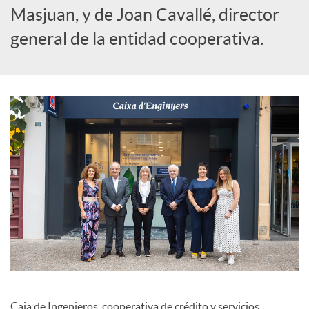
l
Masjuan, y de Joan Cavallé, director
general de la entidad cooperativa.
e
s
Caja de Ingenieros, cooperativa de crédito y servicios