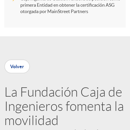
primera Entidad en obtener la certificación ASG
i
otorgada por MainStreet Partners
r
e
Volver
n
R
La Fundación Caja de
Ingenieros fomenta la
e
movilidad
d