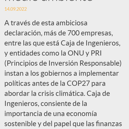
c
14.09.2022
A través de esta ambiciosa
i
declaración, más de 700 empresas,
entre las que está Caja de Ingenieros,
a
y entidades como la ONU y PRI
(Principios de Inversión Responsable)
l
instan a los gobiernos a implementar
e
políticas antes de la COP27 para
abordar la crisis climática. Caja de
s
Ingenieros, consiente de la
importancia de una economía
sostenible y del papel que las finanzas