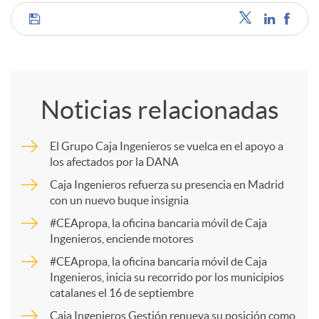
C
o
Noticias relacionadas
m
El Grupo Caja Ingenieros se vuelca en el apoyo a
los afectados por la DANA
p
Caja Ingenieros refuerza su presencia en Madrid
con un nuevo buque insignia
a
#CEApropa, la oficina bancaria móvil de Caja
Ingenieros, enciende motores
r
#CEApropa, la oficina bancaria móvil de Caja
Ingenieros, inicia su recorrido por los municipios
catalanes el 16 de septiembre
t
Caja Ingenieros Gestión renueva su posición como