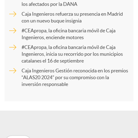
los afectados por la DANA
p
Caja Ingenieros refuerza su presencia en Madrid
con un nuevo buque insignia
a
#CEApropa, la oficina bancaria móvil de Caja
Ingenieros, enciende motores
r
#CEApropa, la oficina bancaria móvil de Caja
Ingenieros, inicia su recorrido por los municipios
catalanes el 16 de septiembre
t
Caja Ingenieros Gestión reconocida en los premios
“ALAS20 2024” por su compromiso con la
i
inversión responsable
r
e