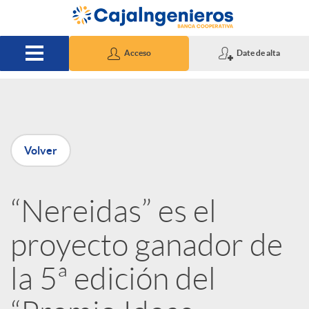
Saltar al contenido principal
Acceso
Date de alta
P
Volver
u
“Nereidas” es el
b
proyecto ganador de
l
la 5ª edición del
i