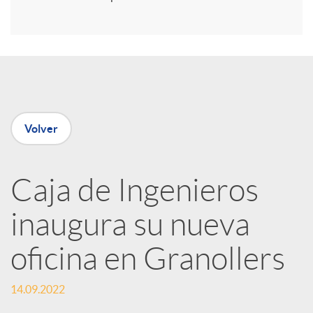
i
r
e
Volver
n
R
Caja de Ingenieros
inaugura su nueva
e
oficina en Granollers
d
14.09.2022