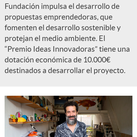
Fundación impulsa el desarrollo de
c
propuestas emprendedoras, que
fomenten el desarrollo sostenible y
o
protejan el medio ambiente. El
“Premio Ideas Innovadoras” tiene una
n
dotación económica de 10.000€
destinados a desarrollar el proyecto.
t
e
n
i