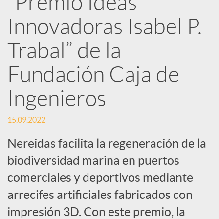
“Premio Ideas
Innovadoras Isabel P.
c
Trabal” de la
a
Fundación Caja de
d
Ingenieros
o
15.09.2022
Nereidas facilita la regeneración de la
r
biodiversidad marina en puertos
comerciales y deportivos mediante
d
arrecifes artificiales fabricados con
e
impresión 3D. Con este premio, la