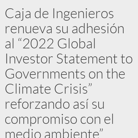
R
Caja de Ingenieros
renueva su adhesión
e
al “2022 Global
d
Investor Statement to
e
Governments on the
Climate Crisis”
s
reforzando así su
S
compromiso con el
o
medio ambiente”