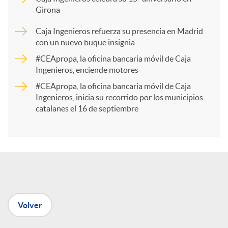
Girona
a
Caja Ingenieros refuerza su presencia en Madrid
con un nuevo buque insignia
r
#CEApropa, la oficina bancaria móvil de Caja
Ingenieros, enciende motores
t
#CEApropa, la oficina bancaria móvil de Caja
Ingenieros, inicia su recorrido por los municipios
catalanes el 16 de septiembre
i
r
e
Volver
n