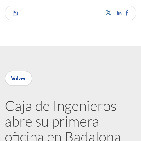
C
o
m
p
Volver
a
Caja de Ingenieros
abre su primera
r
oficina en Badalona