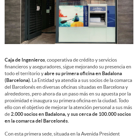
d
e
s
S
Caja de Ingenieros
, cooperativa de crédito y servicios
financieros y aseguradores, sigue mejorando su presencia en
todo el territorio y
abre su primera oficina en Badalona
o
(Barcelona)
. La Entidad ya atendía a sus socios de la comarca
del Barcelonés en diversas oficinas situadas en Barcelona y
alrededores, pero ahora da un paso más en su apuesta por la
c
proximidad e inaugura su primera oficina en la ciudad. Todo
ello con el objetivo de mejorar la atención personal a sus más
de
2.000 socios en Badalona, y sus cerca de 100.000 socios
i
en la comarca del Barcelonés
.
Con esta primera sede, situada en la Avenida President