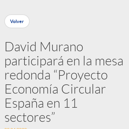
e
Volver
n
David Murano
R
participará en la mesa
e
redonda “Proyecto
Economía Circular
d
España en 11
e
sectores”
s