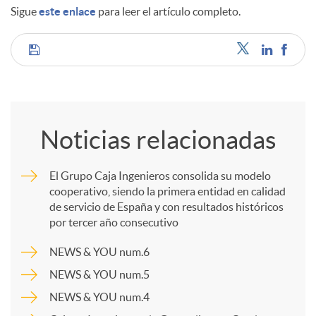
Sigue
este enlace
para leer el artículo completo.
d
C
o
o
s
Noticias relacionadas
m
El Grupo Caja Ingenieros consolida su modelo
cooperativo, siendo la primera entidad en calidad
p
de servicio de España y con resultados históricos
por tercer año consecutivo
a
NEWS & YOU num.6
NEWS & YOU num.5
r
NEWS & YOU num.4