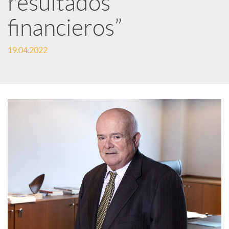
resultados
financieros”
c
19.04.2022
a
d
o
r
d
e