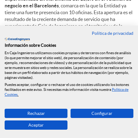
negocio en el Barcelonés
, comarca en la que la Entidad ya
tiene una fuerte presencia con 10 oficinas. Esta apertura es el
resultado de la creciente demanda de servicio que ha
experimentado Caja de Ingenieros en el territorio y de la
voluntad de ofrecer un trato personalizado y de proximidad.
Política de privacidad
Información sobre Cookies
Con más de 223.000 habitantes, Badalona es la cuarta ciudad
más poblada de Cataluña y destaca su situación privilegiada,
En Caja Ingenieros utilizamos cookies propias y de terceros con fines de análisis
(lo que permite mejorar el sitio web), de personalización de contenido (por
cerca de Barcelona e inmersa en su área metropolitana. Con
ejemplo, recomendaciones de vídeos) y de personalización de la publicidad que
áreas comerciales importantes como el Polígono de
se te muestra en sitios web y redes sociales. La personalización se realiza sobre la
Montigalà, y una fuerte apuesta por el sector terciario y el
base de un perfil elaborado a partir de tus hábitos de navegación (por ejemplo,
páginas visitadas).
turismo, la ciudad se configura como un territorio clave en
Puedes aceptar, configurar o rechazar el uso de cookies utilizando los botones
Cataluña.
facilitados en este aviso. Si necesitas más información visita nuestra
Política de
Cookies
.
C
Rechazar
Configurar
Aceptar
o