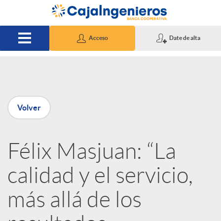
Saltar al contenido principal
Acceso
Date de alta
P
Volver
u
Félix Masjuan: “La
b
calidad y el servicio,
l
más allá de los
i