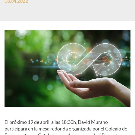
08.04.2022
S
o
c
i
a
l
El próximo 19 de abril, a las 18:30h, David Murano
participará en la mesa redonda organizada por el Colegio de
e