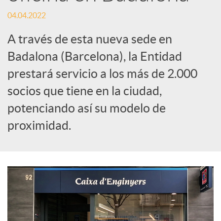
t
04.04.2022
i
A través de esta nueva sede en
Badalona (Barcelona), la Entidad
r
prestará servicio a los más de 2.000
socios que tiene en la ciudad,
e
potenciando así su modelo de
n
proximidad.
R
e