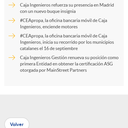
p
Caja Ingenieros refuerza su presencia en Madrid
con un nuevo buque insignia
a
#CEApropa, la oficina bancaria móvil de Caja
Ingenieros, enciende motores
r
#CEApropa, la oficina bancaria móvil de Caja
Ingenieros, inicia su recorrido por los municipios
catalanes el 16 de septiembre
t
Caja Ingenieros Gestión renueva su posición como
primera Entidad en obtener la certificación ASG
i
otorgada por MainStreet Partners
r
e
Volver