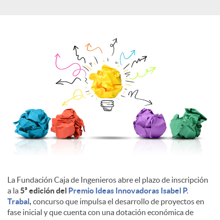
a
l
e
s
La Fundación Caja de Ingenieros abre el plazo de inscripción
a la
5ª edición del
Premio Ideas Innovadoras Isabel P.
Trabal
,
concurso que impulsa el desarrollo de proyectos en
fase inicial y que cuenta con una dotación económica de