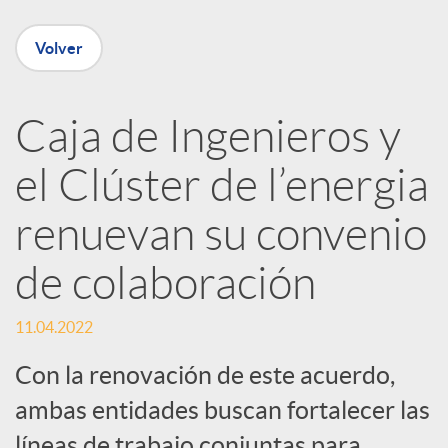
e
Volver
n
R
Caja de Ingenieros y
el Clúster de l’energia
e
renuevan su convenio
d
de colaboración
e
11.04.2022
s
Con la renovación de este acuerdo,
ambas entidades buscan fortalecer las
líneas de trabajo conjuntas para