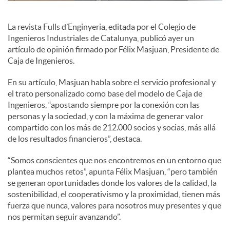
c
La revista Fulls d’Enginyeria, editada por el Colegio de
Ingenieros Industriales de Catalunya, publicó ayer un
artículo de opinión firmado por Félix Masjuan, Presidente de
o
Caja de Ingenieros.
En su artículo, Masjuan habla sobre el servicio profesional y
n
el trato personalizado como base del modelo de Caja de
Ingenieros, “apostando siempre por la conexión con las
personas y la sociedad, y con la máxima de generar valor
t
compartido con los más de 212.000 socios y socias, más allá
de los resultados financieros”, destaca.
e
“Somos conscientes que nos encontremos en un entorno que
plantea muchos retos”, apunta Félix Masjuan, “pero también
se generan oportunidades donde los valores de la calidad, la
n
sostenibilidad, el cooperativismo y la proximidad, tienen más
fuerza que nunca, valores para nosotros muy presentes y que
nos permitan seguir avanzando”.
i