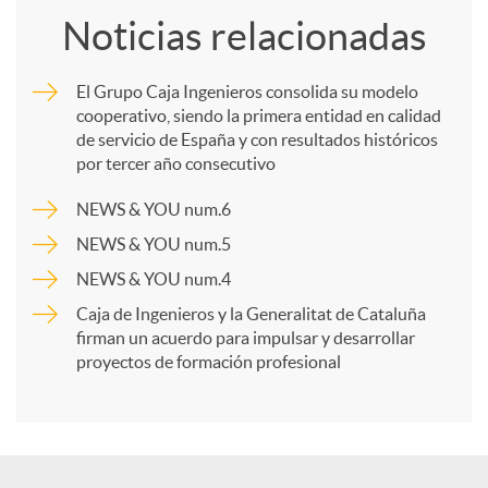
Noticias relacionadas
m
El Grupo Caja Ingenieros consolida su modelo
cooperativo, siendo la primera entidad en calidad
p
de servicio de España y con resultados históricos
por tercer año consecutivo
a
NEWS & YOU num.6
NEWS & YOU num.5
r
NEWS & YOU num.4
Caja de Ingenieros y la Generalitat de Cataluña
t
firman un acuerdo para impulsar y desarrollar
proyectos de formación profesional
i
r