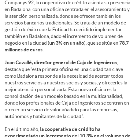
a
Companys 92, la cooperativa de crédito asienta su presencia
en Badalona, con una oficina centrada en el asesoramiento y
la atención personalizada, donde se ofrecen también los
l
servicios bancarios tradicionales. Se trata de un modelo de
gestión de éxito que la Entidad ha decidido implementar
e
también en Badalona, dado el incremento de volumen de
negocio en la ciudad (
un 3% en un año
), que se sitúa en
78,7
millones de euros
.
s
Joan Cavallé, director general de Caja de Ingenieros
,
destaca que “esta primera oficina en una ciudad tan clave
como Badalona responde a la necesidad de acercar todos
nuestros servicios a nuestros socios y socias, y ofrecerles la
mejor atención personalizada. Esta nueva oficina es la
consolidación de un modelo basado en la multicanalidad,
donde los profesionales de Caja de Ingenieros se centran en
ofrecer un servicio de valor añadido para las empresas,
autónomos y habitantes de la ciudad".
En el último año,
la cooperativa de crédito ha
experimentado un incremento del 10,3% en el volumen de