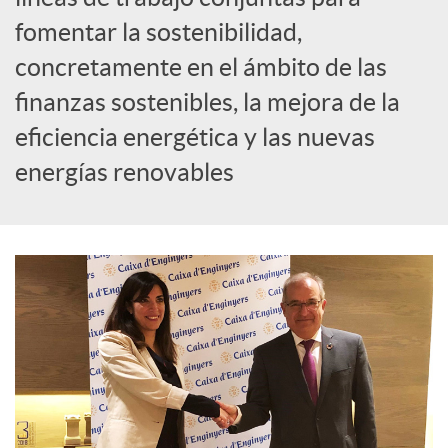
S
fomentar la sostenibilidad,
o
concretamente en el ámbito de las
finanzas sostenibles, la mejora de la
c
eficiencia energética y las nuevas
energías renovables
i
a
l
e