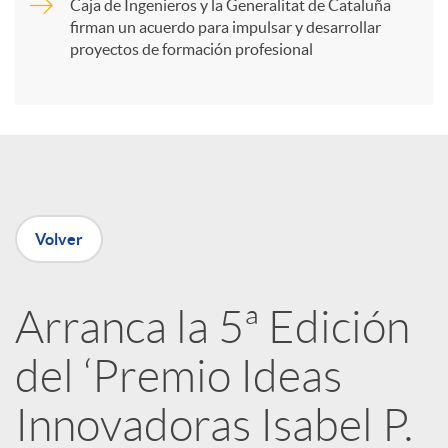
Caja de Ingenieros y la Generalitat de Cataluña
t
firman un acuerdo para impulsar y desarrollar
proyectos de formación profesional
i
r
e
Volver
n
Arranca la 5ª Edición
R
del ‘Premio Ideas
e
Innovadoras Isabel P.