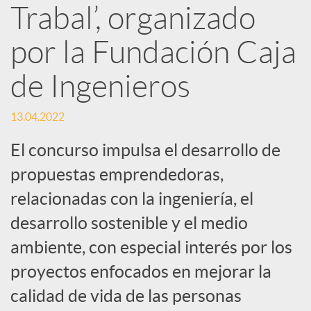
Trabal’, organizado
d
por la Fundación Caja
e
de Ingenieros
s
13.04.2022
S
El concurso impulsa el desarrollo de
propuestas emprendedoras,
o
relacionadas con la ingeniería, el
desarrollo sostenible y el medio
c
ambiente, con especial interés por los
proyectos enfocados en mejorar la
i
calidad de vida de las personas