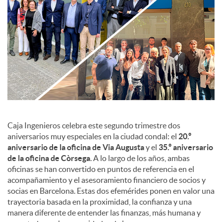
c
o
n
t
Caja Ingenieros celebra este segundo trimestre dos
aniversarios muy especiales en la ciudad condal: el
20.º
aniversario de la oficina de Via Augusta
y el
35.º aniversario
e
de la oficina de Còrsega
. A lo largo de los años, ambas
oficinas se han convertido en puntos de referencia en el
n
acompañamiento y el asesoramiento financiero de socios y
socias en Barcelona. Estas dos efemérides ponen en valor una
trayectoria basada en la proximidad, la confianza y una
i
manera diferente de entender las finanzas, más humana y