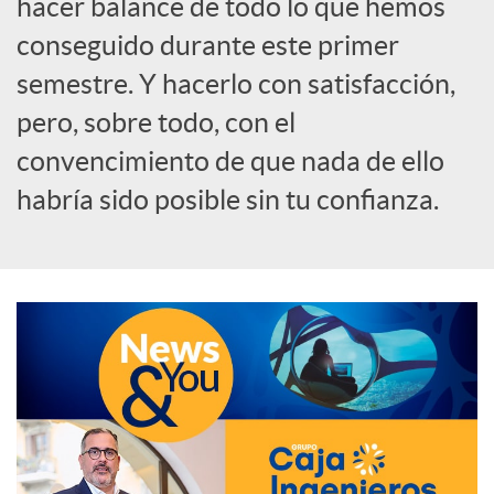
hacer balance de todo lo que hemos
o
conseguido durante este primer
semestre. Y hacerlo con satisfacción,
c
pero, sobre todo, con el
convencimiento de que nada de ello
i
habría sido posible sin tu confianza.
a
l
e
s