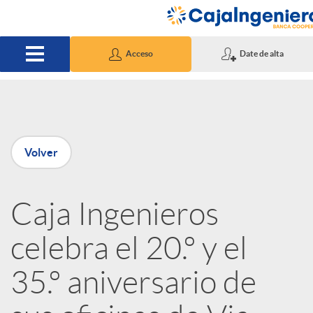
Saltar al contenido principal
Acceso
Date de alta
P
Volver
u
Caja Ingenieros
b
celebra el 20.º y el
l
35.º aniversario de
i