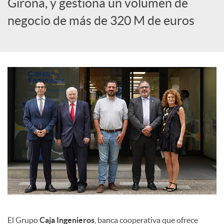
Girona, y gestiona un volumen de
c
negocio de más de 320 M de euros
i
a
l
e
s
El Grupo
Caja Ingenieros
, banca cooperativa que ofrece