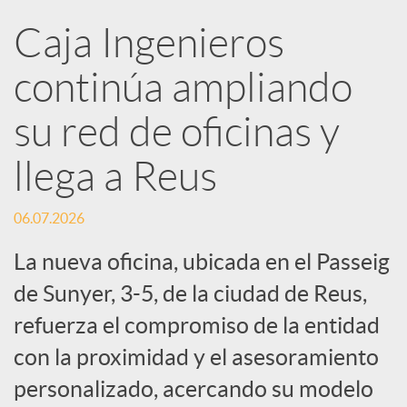
R
Caja Ingenieros
continúa ampliando
e
su red de oficinas y
d
llega a Reus
e
06.07.2026
s
La nueva oficina, ubicada en el Passeig
de Sunyer, 3-5, de la ciudad de Reus,
S
refuerza el compromiso de la entidad
con la proximidad y el asesoramiento
o
personalizado, acercando su modelo