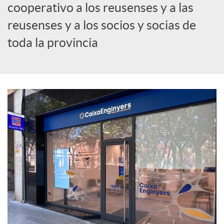
cooperativo a los reusenses y a las
c
reusenses y a los socios y socias de
toda la provincia
i
a
l
e
s