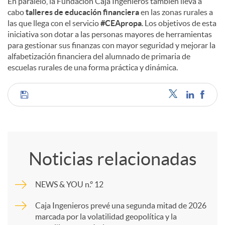
En paralelo, la Fundación Caja Ingenieros también lleva a
cabo
talleres de educación financiera
en las zonas rurales a
las que llega con el servicio
#CEApropa
. Los objetivos de esta
iniciativa son dotar a las personas mayores de herramientas
para gestionar sus finanzas con mayor seguridad y mejorar la
alfabetización financiera del alumnado de primaria de
escuelas rurales de una forma práctica y dinámica.
C
o
Noticias relacionadas
m
NEWS & YOU n.º 12
p
Caja Ingenieros prevé una segunda mitad de 2026
marcada por la volatilidad geopolítica y la