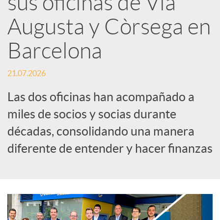
sus oficinas de Via
Augusta y Còrsega en
c
Barcelona
a
21.07.2026
d
Las dos oficinas han acompañado a
miles de socios y socias durante
o
décadas, consolidando una manera
diferente de entender y hacer finanzas
r
d
e