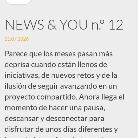
n
NEWS & YOU n.º 12
R
21.07.2026
e
Parece que los meses pasan más
deprisa cuando están llenos de
d
iniciativas, de nuevos retos y de la
e
ilusión de seguir avanzando en un
proyecto compartido. Ahora llega el
s
momento de hacer una pausa,
descansar y desconectar para
S
disfrutar de unos días diferentes y