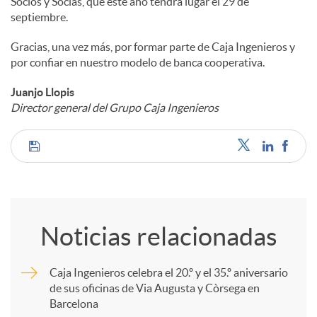
Socios y Socias, que este año tendrá lugar el 29 de
septiembre.
Gracias, una vez más, por formar parte de Caja Ingenieros y
por confiar en nuestro modelo de banca cooperativa.
Juanjo Llopis
Director general del Grupo Caja Ingenieros
C
o
Noticias relacionadas
m
Caja Ingenieros celebra el 20.º y el 35.º aniversario
de sus oficinas de Via Augusta y Còrsega en
p
Barcelona