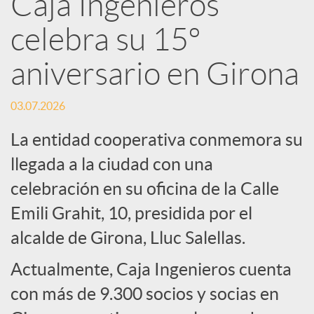
Caja Ingenieros
R
celebra su 15º
e
aniversario en Girona
d
03.07.2026
La entidad cooperativa conmemora su
e
llegada a la ciudad con una
celebración en su oficina de la Calle
s
Emili Grahit, 10, presidida por el
S
alcalde de Girona, Lluc Salellas.
Actualmente, Caja Ingenieros cuenta
o
con más de 9.300 socios y socias en