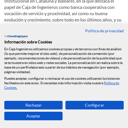
Institucional en Cataluña y Baleares, en la que destaca el
papel de Caja de Ingenieros como banca cooperativa con
vocación de servicio y proximidad, así como su buena
evolución y crecimiento, sobre todo en los últimos años, y su
papel como agente comprometido con el planeta y el
Política de privacidad
medioambiente.
Información sobre Cookies
Sobre el auge de las finanzas sostenibles, Eduard Barcons
En Caja Ingenieros utilizamos cookies propias y de terceros con fines de análisis
comenta: “La integración de factores ambientales o sociales
(lo que permite mejorar el sitio web), de personalización de contenido (por
puede provocar que la rentabilidad puede ser igual o
ejemplo, recomendaciones de vídeos) y de personalización de la publicidad que
superior. Cada vez más la gente percibe que, además de la
se te muestra en sitios web y redes sociales. La personalización se realiza sobre la
base de un perfil elaborado a partir de tus hábitos de navegación (por ejemplo,
rentabilidad económica, hay otros factores cómo la
páginas visitadas).
dimensión social, medioambiental y de la transparencia".
Puedes aceptar, configurar o rechazar el uso de cookies utilizando los botones
facilitados en este aviso. Si necesitas más información visita nuestra
Política de
En cuanto a la apuesta de Caja de Ingenieros por la
Cookies
.
digitalización, Eduard Barcons explica: “El crecimiento de
oficinas continuará siendo cómo ha sido siempre, progresivo.
Rechazar
Configurar
Y hay una apuesta clarísima por la digitalización. El mejor
está para venir”.
Aceptar