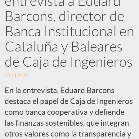
entrevista a Eduard
d
Barcons, director de
e
Banca Institucional en
Cataluña y Baleares
s
de Caja de Ingenieros
S
03.11.2021
o
En la entrevista, Eduard Barcons
destaca el papel de Caja de Ingenieros
c
como banca cooperativa y defiende
las finanzas sostenibles, que integran
i
otros valores como la transparencia y