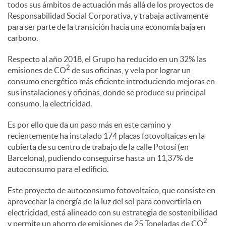
todos sus ámbitos de actuación más allá de los proyectos de
l
Responsabilidad Social Corporativa, y trabaja activamente
para ser parte de la transición hacia una economía baja en
e
carbono.
Respecto al año 2018, el Grupo ha reducido en un 32% las
2
s
emisiones de CO
de sus oficinas, y vela por lograr un
consumo energético más eficiente introduciendo mejoras en
sus instalaciones y oficinas, donde se produce su principal
consumo, la electricidad.
Es por ello que da un paso más en este camino y
recientemente ha instalado 174 placas fotovoltaicas en la
cubierta de su centro de trabajo de la calle Potosí (en
Barcelona), pudiendo conseguirse hasta un 11,37% de
autoconsumo para el edificio.
Este proyecto de autoconsumo fotovoltaico, que consiste en
aprovechar la energía de la luz del sol para convertirla en
electricidad, está alineado con su estrategia de sostenibilidad
2
y permite un ahorro de emisiones de 25 Toneladas de CO