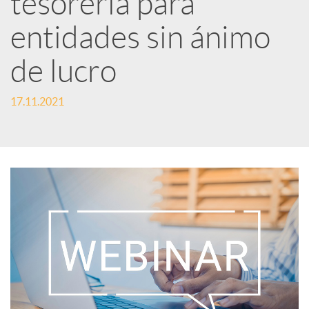
tesorería para
entidades sin ánimo
c
de lucro
a
17.11.2021
d
o
r
d
e