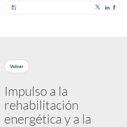
C
o
m
p
Volver
a
Impulso a la
rehabilitación
r
energética y a la
t