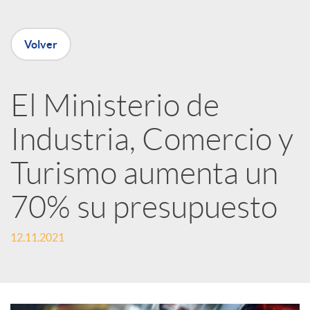
e
Volver
n
R
El Ministerio de
Industria, Comercio y
e
Turismo aumenta un
d
70% su presupuesto
e
12.11.2021
s