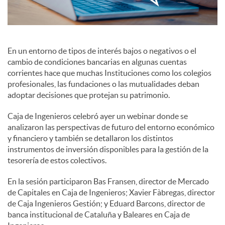
c
En un entorno de tipos de interés bajos o negativos o el
o
cambio de condiciones bancarias en algunas cuentas
corrientes hace que muchas Instituciones como los colegios
profesionales, las fundaciones o las mutualidades deban
n
adoptar decisiones que protejan su patrimonio.
Caja de Ingenieros celebró ayer un webinar donde se
t
analizaron las perspectivas de futuro del entorno económico
y financiero y también se detallaron los distintos
instrumentos de inversión disponibles para la gestión de la
e
tesorería de estos colectivos.
En la sesión participaron Bas Fransen, director de Mercado
n
de Capitales en Caja de Ingenieros; Xavier Fàbregas, director
de Caja Ingenieros Gestión; y Eduard Barcons, director de
i
banca institucional de Cataluña y Baleares en Caja de