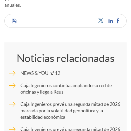
anuales.
C
o
Noticias relacionadas
m
NEWS & YOU n.º 12
p
Caja Ingenieros continúa ampliando su red de
oficinas y llega a Reus
a
Caja Ingenieros prevé una segunda mitad de 2026
marcada por la volatilidad geopolítica y la
estabilidad económica
r
Caja Ingenieros prevé una segunda mitad de 2026