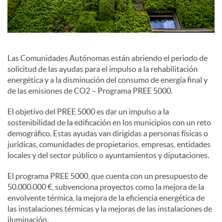
e
s
Las Comunidades Autónomas están abriendo el periodo de
solicitud de las ayudas para el impulso a la rehabilitación
energética y a la disminución del consumo de energía final y
S
de las emisiones de CO2 – Programa PREE 5000.
El objetivo del PREE 5000 es dar un impulso a la
o
sostenibilidad de la edificación en los municipios con un reto
demográfico. Estas ayudas van dirigidas a personas físicas o
jurídicas, comunidades de propietarios, empresas, entidades
c
locales y del sector público o ayuntamientos y diputaciones.
El programa PREE 5000, que cuenta con un presupuesto de
i
50.000.000 €, subvenciona proyectos como la mejora de la
envolvente térmica, la mejora de la eficiencia energética de
las instalaciones térmicas y la mejoras de las instalaciones de
a
iluminación.