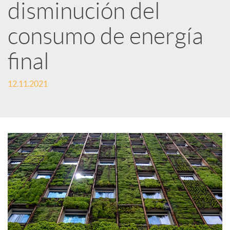
disminución del
i
consumo de energía
r
final
12.11.2021
e
n
R
e
d