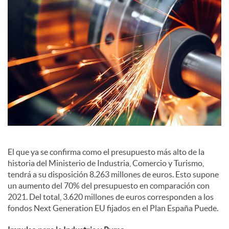
S
o
c
i
a
El que ya se confirma como el presupuesto más alto de la
historia del Ministerio de Industria, Comercio y Turismo,
l
tendrá a su disposición 8.263 millones de euros. Esto supone
un aumento del 70% del presupuesto en comparación con
2021. Del total, 3.620 millones de euros corresponden a los
e
fondos Next Generation EU fijados en el Plan España Puede.