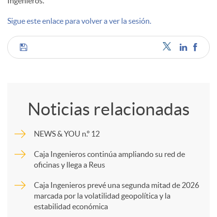
Ingenieros.
d
Sigue este enlace para volver a ver la sesión.
o
C
s
o
Noticias relacionadas
m
NEWS & YOU n.º 12
p
Caja Ingenieros continúa ampliando su red de
oficinas y llega a Reus
a
Caja Ingenieros prevé una segunda mitad de 2026
marcada por la volatilidad geopolítica y la
estabilidad económica
r