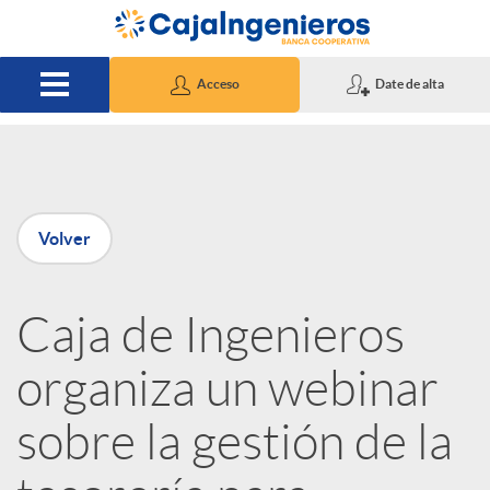
Saltar al contenido principal
Acceso
Date de alta
P
Volver
u
Caja de Ingenieros
b
organiza un webinar
l
sobre la gestión de la
i