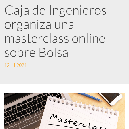
Caja de Ingenieros
e
organiza una
d
masterclass online
e
sobre Bolsa
12.11.2021
s
S
o
c