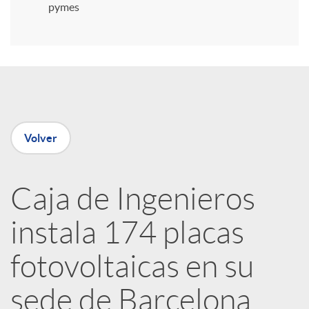
i
pymes
r
e
Volver
n
R
Caja de Ingenieros
instala 174 placas
e
fotovoltaicas en su
d
sede de Barcelona