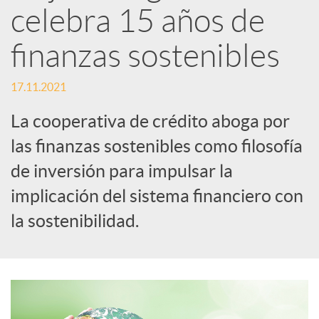
celebra 15 años de
d
finanzas sostenibles
e
17.11.2021
La cooperativa de crédito aboga por
s
las finanzas sostenibles como filosofía
de inversión para impulsar la
S
implicación del sistema financiero con
o
la sostenibilidad.
c
i