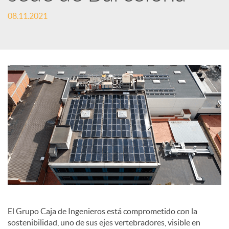
e
08.11.2021
s
S
o
c
i
a
El Grupo Caja de Ingenieros está comprometido con la
sostenibilidad, uno de sus ejes vertebradores, visible en