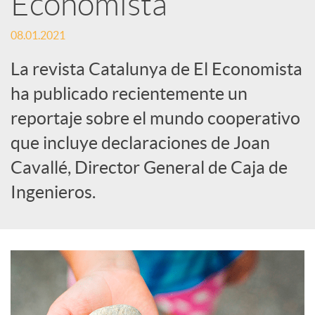
Economista
s
08.01.2021
S
La revista Catalunya de El Economista
o
ha publicado recientemente un
reportaje sobre el mundo cooperativo
c
que incluye declaraciones de Joan
Cavallé, Director General de Caja de
i
Ingenieros.
a
l