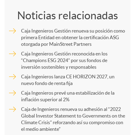
o
Noticias relacionadas
m
Caja Ingenieros Gestión renueva su posición como
primera Entidad en obtener la certificación ASG
p
otorgada por MainStreet Partners
Caja Ingenieros Gestión reconocida en los
a
“Champions ESG 2024” por sus fondos de
inversión sostenibles y responsables
Caja Ingenieros lanza CE HORIZON 2027, un
r
nuevo fondo de renta fija
Caja Ingenieros prevé una estabilización de la
t
inflación superior al 2%
Caja de Ingenieros renueva su adhesión al “2022
i
Global Investor Statement to Governments on the
Climate Crisis” reforzando así su compromiso con
el medio ambiente”