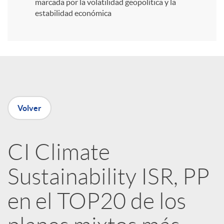
i
marcada por la volatilidad geopolítica y la
estabilidad económica
r
e
n
Volver
R
CI Climate
e
Sustainability ISR, PP
d
en el TOP20 de los