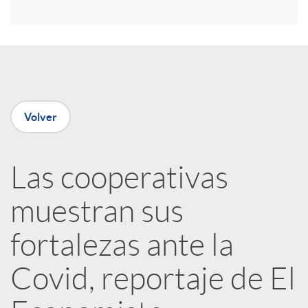
r
e
n
Volver
R
Las cooperativas
e
muestran sus
d
fortalezas ante la
e
Covid, reportaje de El