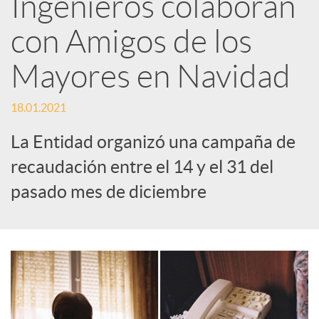
Ingenieros colaboran
e
con Amigos de los
Mayores en Navidad
s
18.01.2021
S
La Entidad organizó una campaña de
o
recaudación entre el 14 y el 31 del
pasado mes de diciembre
c
i
a