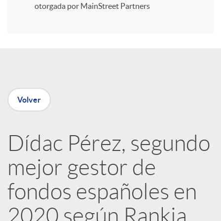
i
otorgada por MainStreet Partners
r
e
Volver
n
R
Dídac Pérez, segundo
mejor gestor de
e
fondos españoles en
d
2020 según Rankia