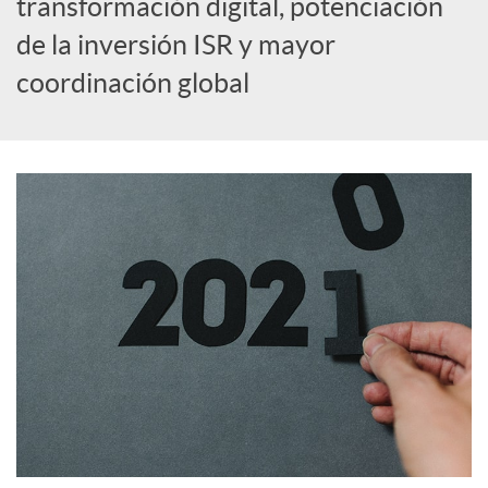
transformación digital, potenciación
de la inversión ISR y mayor
c
coordinación global
o
n
t
e
n
i