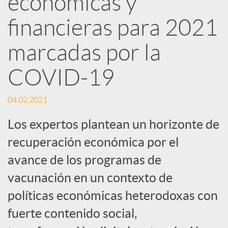
económicas y
financieras para 2021
c
marcadas por la
a
COVID-19
d
04.02.2021
o
Los expertos plantean un horizonte de
recuperación económica por el
r
avance de los programas de
vacunación en un contexto de
d
políticas económicas heterodoxas con
fuerte contenido social,
e