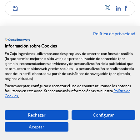
C
o
Política de privacidad
Noticias relacionadas
Información sobre Cookies
m
En Caja Ingenieros utilizamos cookies propias y de terceros con fines de análisis
(lo que permite mejorar el sitio web), de personalización de contenido (por
NEWS & YOU n.º 12
ejemplo, recomendaciones de vídeos) y de personalización de la publicidad que
se te muestra en sitios web y redes sociales. La personalización se realiza sobre la
p
base de un perfil elaborado a partir de tus hábitos de navegación (por ejemplo,
Caja Ingenieros continúa ampliando su red de
páginas visitadas).
oficinas y llega a Reus
Puedes aceptar, configurar o rechazar el uso de cookies utilizando los botones
facilitados en este aviso. Si necesitas más información visita nuestra
Política de
a
Cookies
.
Caja Ingenieros prevé una segunda mitad de 2026
marcada por la volatilidad geopolítica y la
estabilidad económica
r
Rechazar
Configurar
Caja Ingenieros prevé una segunda mitad de 2026
Aceptar
marcada por la volatilidad geopolítica y la
t
estabilidad económica