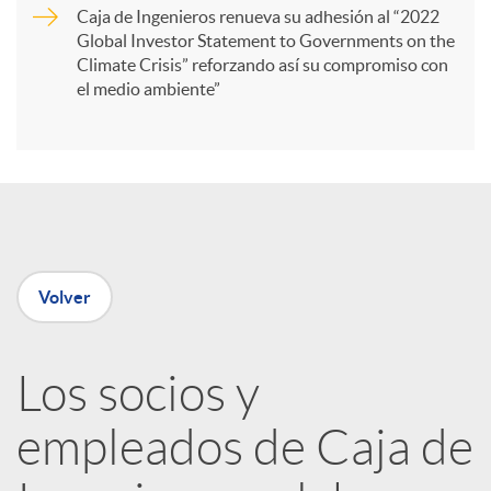
Caja de Ingenieros renueva su adhesión al “2022
i
Global Investor Statement to Governments on the
Climate Crisis” reforzando así su compromiso con
el medio ambiente”
r
e
n
Volver
R
Los socios y
e
empleados de Caja de
d