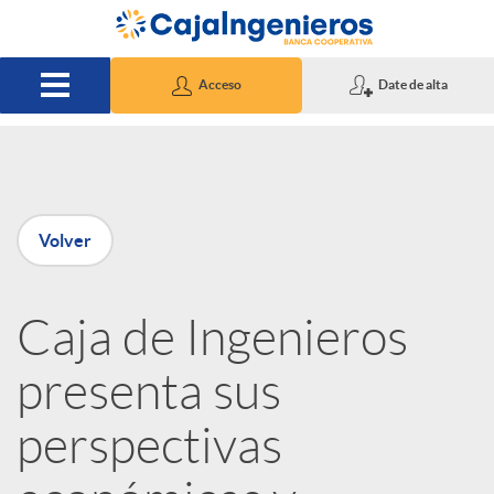
Saltar al contenido principal
Acceso
Date de alta
P
Volver
u
Caja de Ingenieros
b
presenta sus
l
perspectivas
i