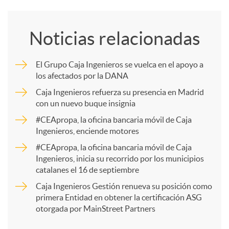
o
Noticias relacionadas
m
El Grupo Caja Ingenieros se vuelca en el apoyo a
los afectados por la DANA
p
Caja Ingenieros refuerza su presencia en Madrid
con un nuevo buque insignia
a
#CEApropa, la oficina bancaria móvil de Caja
Ingenieros, enciende motores
r
#CEApropa, la oficina bancaria móvil de Caja
Ingenieros, inicia su recorrido por los municipios
catalanes el 16 de septiembre
t
Caja Ingenieros Gestión renueva su posición como
primera Entidad en obtener la certificación ASG
i
otorgada por MainStreet Partners