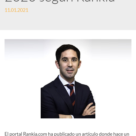
e
11.01.2021
s
S
o
c
i
a
El portal Rankia.com ha publicado un artículo donde hace un