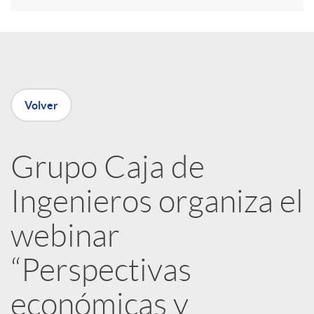
r
e
Volver
n
R
Grupo Caja de
Ingenieros organiza el
e
webinar
d
“Perspectivas
e
económicas y