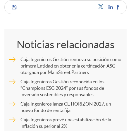
C
o
Noticias relacionadas
m
Caja Ingenieros Gestión renueva su posición como
primera Entidad en obtener la certificación ASG
p
otorgada por MainStreet Partners
Caja Ingenieros Gestión reconocida en los
a
“Champions ESG 2024” por sus fondos de
inversión sostenibles y responsables
Caja Ingenieros lanza CE HORIZON 2027, un
r
nuevo fondo de renta fija
Caja Ingenieros prevé una estabilización de la
t
inflación superior al 2%