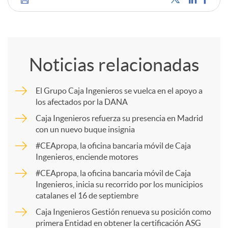
C
o
Noticias relacionadas
m
El Grupo Caja Ingenieros se vuelca en el apoyo a
los afectados por la DANA
p
Caja Ingenieros refuerza su presencia en Madrid
con un nuevo buque insignia
a
#CEApropa, la oficina bancaria móvil de Caja
Ingenieros, enciende motores
r
#CEApropa, la oficina bancaria móvil de Caja
Ingenieros, inicia su recorrido por los municipios
catalanes el 16 de septiembre
t
Caja Ingenieros Gestión renueva su posición como
primera Entidad en obtener la certificación ASG