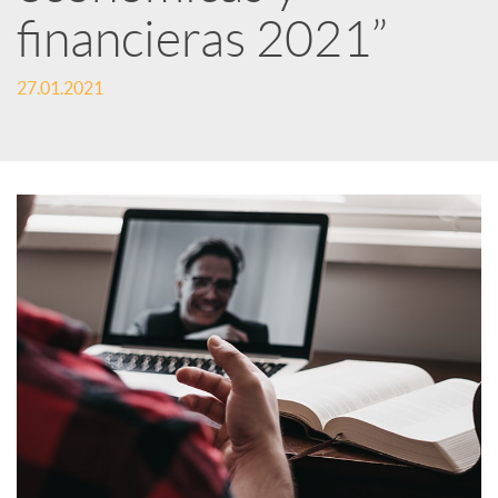
financieras 2021”
s
27.01.2021
S
o
c
i
a
l