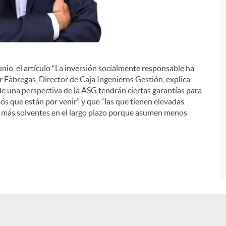
junio, el artículo “La inversión socialmente responsable ha
i
er Fàbregas, Director de Caja Ingenieros Gestión, explica
e una perspectiva de la ASG tendrán ciertas garantías para
s que están por venir” y que “las que tienen elevadas
n más solventes en el largo plazo porque asumen menos