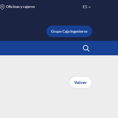
Oficinas y cajeros
ES
S
e
Grupo Caja Ingenieros
l
Abrir Buscar
e
c
Volver
t