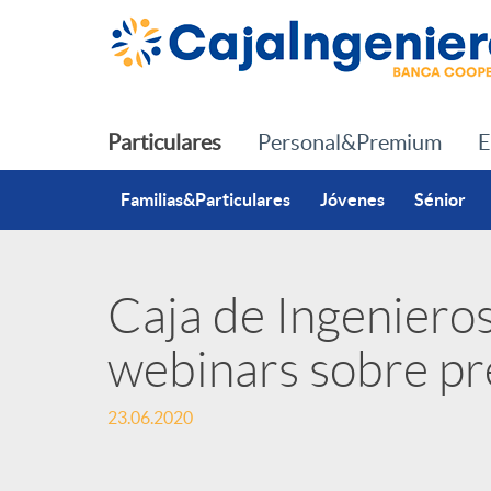
Saltar al contenido principal
Particulares
Personal&Premium
E
Familias&Particulares
Jóvenes
Sénior
Caja de Ingenieros 
P
webinars sobre pre
u
23.06.2020
b