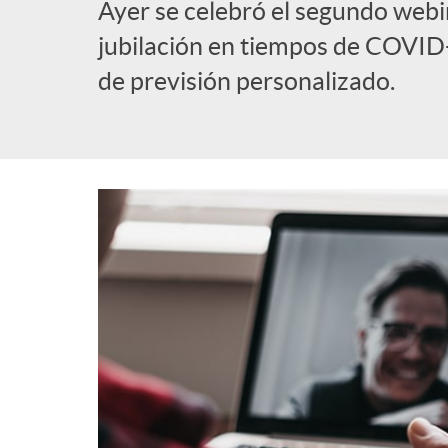
Ayer se celebró el segundo webin
l
jubilación en tiempos de COVID-
de previsión personalizado.
i
c
a
d
o
r