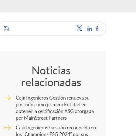
o
c
C
a
o
Noticias
relacionadas
m
Caja Ingenieros Gestión renueva su
e
p
posición como primera Entidad en
obtener la certificación ASG otorgada
por MainStreet Partners
s
a
Caja Ingenieros Gestión reconocida en
los “Champions ESG 2024” por sus