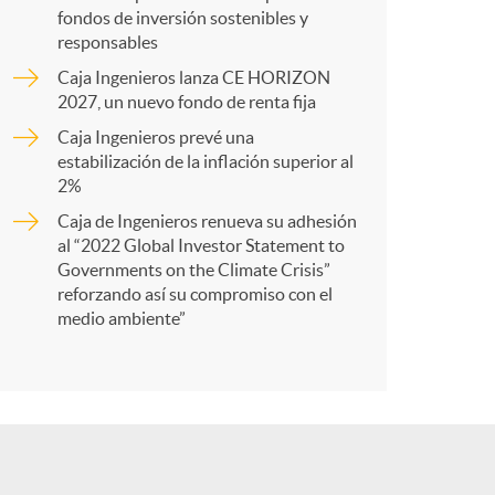
fondos de inversión sostenibles y
r
responsables
Caja Ingenieros lanza CE HORIZON
t
2027, un nuevo fondo de renta fija
Caja Ingenieros prevé una
estabilización de la inflación superior al
2%
Caja de Ingenieros renueva su adhesión
r
al “2022 Global Investor Statement to
Governments on the Climate Crisis”
reforzando así su compromiso con el
e
medio ambiente”
n
R