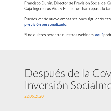
Francisco Durán, Director de Previsión Social del G
n
Caja Ingenieros Vida y Pensiones, han repasado tam
Puedes ver de nuevo ambas sesiones siguiendo est
i
previsión personalizado
.
Si no quieres perderte nuestros webinars,
aquí
podr
d
o
Después de la Cov
s
Inversión Socialm
22.06.2020