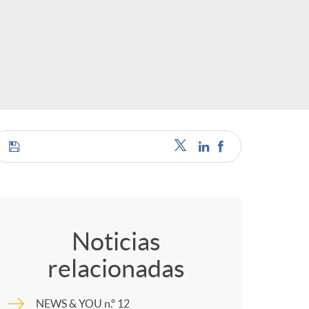
o
r
d
e
i
C
d
o
Noticias
i
relacionadas
m
NEWS & YOU n.º 12