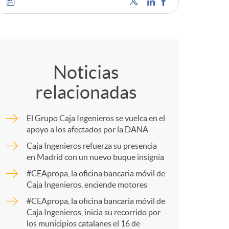
C
a
o
Noticias
relacionadas
m
e
El Grupo Caja Ingenieros se vuelca en el
p
apoyo a los afectados por la DANA
s
Caja Ingenieros refuerza su presencia
en Madrid con un nuevo buque insignia
a
#CEApropa, la oficina bancaria móvil de
Caja Ingenieros, enciende motores
r
#CEApropa, la oficina bancaria móvil de
Caja Ingenieros, inicia su recorrido por
los municipios catalanes el 16 de