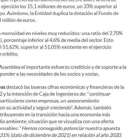
ejercicio los 15,1 millones de euros, un 33% superior al
upo. Asimismo, la Entidad duplica la dotación al Fondo de
 millón de euros.
a morosidad en niveles muy reducidos: una ratio del 2,70%
, porcentaje inferior al 4,6% de media del sector. Esto
el 51,62%, superior al 51,05% existente en el ejercicio
e crédito.
samblea el importante esfuerzo crediticio y de soporte a la
ponder a las necesidades de los socios y socias.
ros
destacó las buenas cifras económicas y financieras de la
 y la intención de Caja de Ingenieros de: “
continuar
o particulares como empresas, un asesoramiento
on su actividad y seguir creciendo
”. Además, también
ntribuyendo en la transición hacia una economía más
dio ambiente, situación que se visualiza con una oferta
nsables: “
Hemos conseguido potenciar nuestra apuesta
31% (dato de diciembre de 2021) en relación al año 2020.