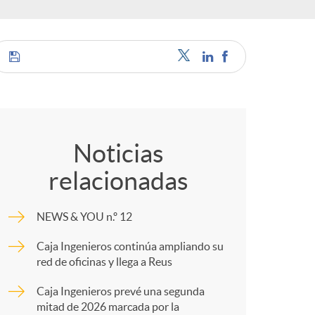
a
e
C
s
o
Noticias
relacionadas
m
NEWS & YOU n.º 12
p
Caja Ingenieros continúa ampliando su
red de oficinas y llega a Reus
a
Caja Ingenieros prevé una segunda
mitad de 2026 marcada por la