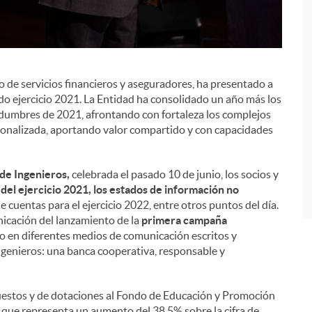
o de servicios financieros y aseguradores, ha presentado a
i
ado ejercicio 2021. La Entidad ha consolidado un año más los
rtidumbres de 2021, afrontando con fortaleza los complejos
sonalizada, aportando valor compartido y con capacidades
de Ingenieros,
celebrada el pasado 10 de junio, los socios y
del ejercicio 2021, los estados de información no
e cuentas para el ejercicio 2022, entre otros puntos del día.
icación del lanzamiento de la
primera campaña
nio en diferentes medios de comunicación escritos y
ngenieros: una banca cooperativa, responsable y
puestos y de dotaciones al Fondo de Educación y Promoción
o que representa un aumento del 38,5% sobre la cifra de