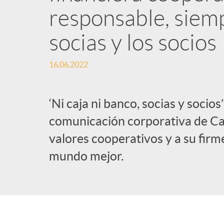
responsable, siemp
l
socias y los socios
i
16.06.2022
c
‘Ni caja ni banco, socias y socio
a
comunicación corporativa de Caj
valores cooperativos y a su fir
d
mundo mejor.
o
r