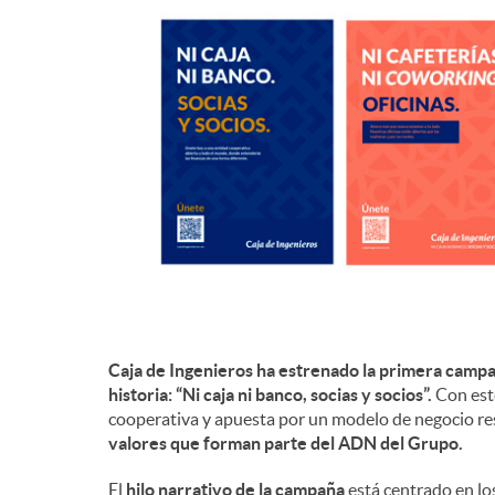
d
e
c
o
n
Caja de Ingenieros ha estrenado la primera camp
t
historia: “Ni caja ni banco, socias y socios”.
Con este
cooperativa y apuesta por un modelo de negocio re
valores que forman parte del ADN del Grupo.
e
El
hilo narrativo de la campaña
está centrado en lo