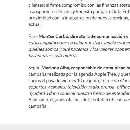
clientes; el firme compromiso con las finanzas soste
n
transparente, cercana y honesta por parte de la Enti
proximidad con la inauguración de nuevas oficinas, 
actual.
i
Para
Montse Carbó, directora de comunicación y 
esta campaña pone en valor nuestra esencia coope
d
quiénes somos y qué hacemos y los valores cooper
las finanzas sostenibles
”.
o
Según
Mariona Alba, responsable de comunicación
campaña realizada por la agencia Apple Tree, y que
socios el pasado viernes 10 de junio, “
tiene un plan
s
soportes y canales: televisión, radio, prensa -offlin
ayudará a dar a conocer nuestra forma de entender 
Asimismo, algunas oficinas de la Entidad ubicadas 
campaña.