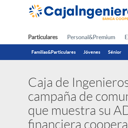
Saltar al contenido principal
Particulares
Personal&Premium
E
Familias&Particulares
Jóvenes
Sénior
Caja de Ingenieros
P
campaña de comun
u
que muestra su A
b
financiera coopera