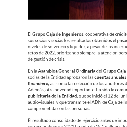
El
Grupo Caja de Ingenieros,
cooperativa de crédit
sus socios y socias los resultados obtenidos el pas
niveles de solvencia y liquidez, a pesar de las ince
retos de 2022, priorizando siempre la atención per
de gestión de crisis.
En la
Asamblea General Ordinaria del Grupo Caja 
socias de la Entidad aprobaron las
cuentas anuales 
financiera,
así como la reelección de los auditores d
Además, otra novedad importante, ha sido la comun
publicitaria de la Entidad,
que se inició el 12 de ju
audiovisuales, y que transmite el ADN de Caja de I
comprometida con las personas.
El resultado consolidado del ejercicio antes de im
correspondiente a 2021 ha sido de 18,1 millones, l