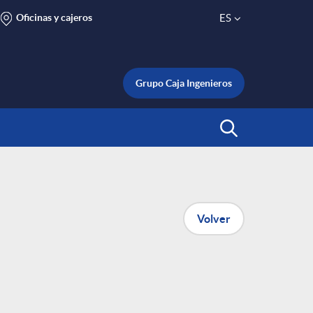
Oficinas y cajeros
ES
S
e
Grupo Caja Ingenieros
l
Abrir Buscar
e
c
Volver
t