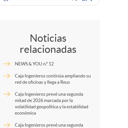
o
C
m
o
a
Noticias
relacionadas
m
NEWS & YOU n.º 12
p
Caja Ingenieros continúa ampliando su
red de oficinas y llega a Reus
a
Caja Ingenieros prevé una segunda
mitad de 2026 marcada por la
r
volatilidad geopolítica y la estabilidad
económica
Caja Ingenieros prevé una segunda