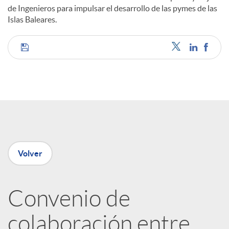
de Ingenieros para impulsar el desarrollo de las pymes de las
Islas Baleares.
C
o
m
p
Volver
a
Convenio de
colaboración entre
r