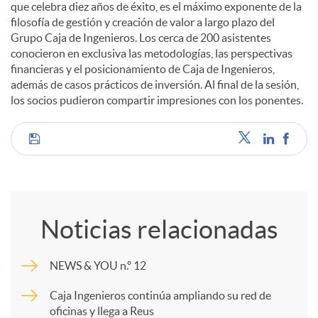
que celebra diez años de éxito, es el máximo exponente de la
filosofía de gestión y creación de valor a largo plazo del
d
Grupo Caja de Ingenieros. Los cerca de 200 asistentes
conocieron en exclusiva las metodologías, las perspectivas
financieras y el posicionamiento de Caja de Ingenieros,
o
además de casos prácticos de inversión. Al final de la sesión,
los socios pudieron compartir impresiones con los ponentes.
s
C
o
Noticias relacionadas
m
NEWS & YOU n.º 12
p
Caja Ingenieros continúa ampliando su red de
oficinas y llega a Reus