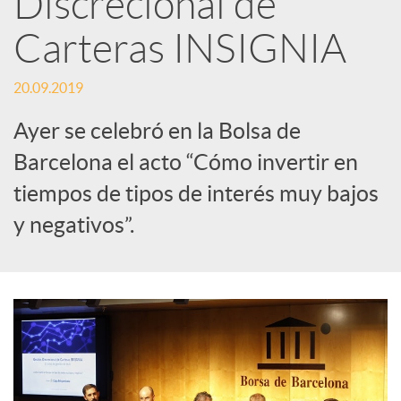
Discrecional de
Carteras INSIGNIA
c
20.09.2019
a
Ayer se celebró en la Bolsa de
d
Barcelona el acto “Cómo invertir en
tiempos de tipos de interés muy bajos
o
y negativos”.
r
d
e