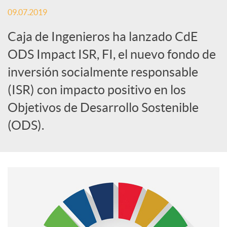
09.07.2019
S
Caja de Ingenieros ha lanzado CdE
o
ODS Impact ISR, FI, el nuevo fondo de
inversión socialmente responsable
c
(ISR) con impacto positivo en los
Objetivos de Desarrollo Sostenible
i
(ODS).
a
l
e