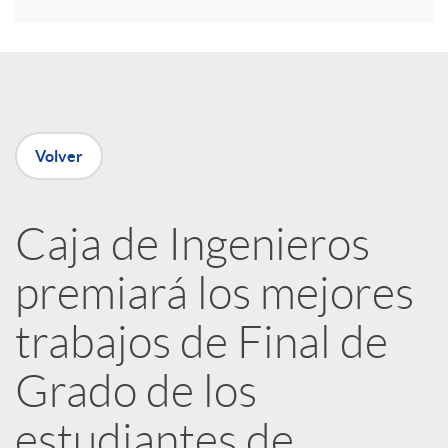
r
e
n
Volver
R
Caja de Ingenieros
e
premiará los mejores
d
trabajos de Final de
e
Grado de los
estudiantes de