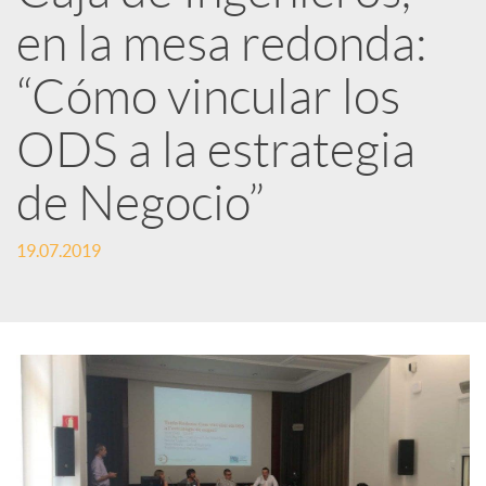
en la mesa redonda:
e
“Cómo vincular los
d
ODS a la estrategia
e
de Negocio”
s
19.07.2019
S
o
c