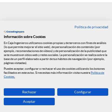
e
n
Política de privacidad
Volver
R
Información sobre Cookies
En Caja Ingenieros utilizamos cookies propias y de terceros con fines de análisis
Segunda edición de
(lo que permite mejorar el sitio web), de personalización de contenido (por
e
ejemplo, recomendaciones de vídeos) y de personalización de la publicidad que
se te muestra en sitios web y redes sociales. La personalización se realiza sobre la
los Cuadernos de
base de un perfil elaborado a partir de tus hábitos de navegación (por ejemplo,
páginas visitadas).
d
Puedes aceptar, configurar o rechazar el uso de cookies utilizando los botones
Finanzas y Seguros
facilitados en este aviso. Si necesitas más información visita nuestra
Política de
Cookies
.
e
09.07.2019
Rechazar
Configurar
Os presentamos la segunda edición de
s
Aceptar
los Cuadernos de finanzas y seguros: