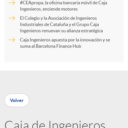
#CEApropa, la oficina bancaria móvil de Caja
Ingenieros, enciende motores
r
El Colegio y la Asociación de Ingenieros
Industriales de Cataluña y el Grupo Caja
t
Ingenieros renuevan su alianza estratégica
Caja Ingenieros apuesta por la innovación y se
i
suma al Barcelona Finance Hub
r
e
Volver
n
R
Caja de Ingenieros,