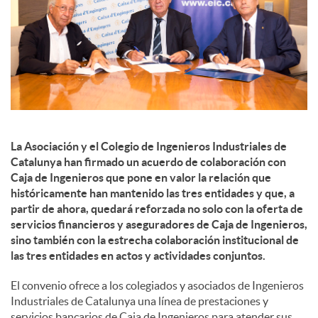
d
e
s
La Asociación y el Colegio de Ingenieros Industriales de
Catalunya han firmado un acuerdo de colaboración con
S
Caja de Ingenieros que pone en valor la relación que
históricamente han mantenido las tres entidades y que, a
partir de ahora, quedará reforzada no solo con la oferta de
o
servicios financieros y aseguradores de Caja de Ingenieros,
sino también con la estrecha colaboración institucional de
las tres entidades en actos y actividades conjuntos.
c
El convenio ofrece a los colegiados y asociados de Ingenieros
Industriales de Catalunya una línea de prestaciones y
i
servicios bancarios de Caja de Ingenieros para atender sus