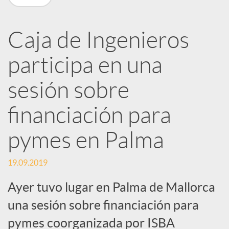
R
Caja de Ingenieros
e
participa en una
d
sesión sobre
e
financiación para
pymes en Palma
s
19.09.2019
S
Ayer tuvo lugar en Palma de Mallorca
una sesión sobre financiación para
o
pymes coorganizada por ISBA