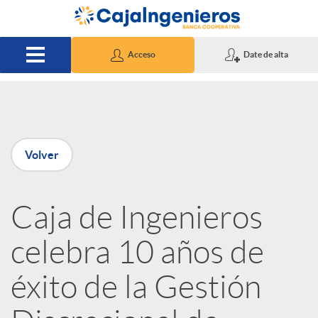
Saltar al contenido principal
Acceso
Date de alta
P
Volver
u
Caja de Ingenieros
b
celebra 10 años de
l
éxito de la Gestión
i