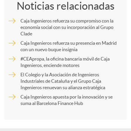
Noticias relacionadas
m
Caja Ingenieros refuerza su compromiso con la
economía social con su incorporación al Grupo
p
Clade
Caja Ingenieros refuerza su presencia en Madrid
a
con un nuevo buque insignia
#CEApropa, la oficina bancaria móvil de Caja
Ingenieros, enciende motores
r
El Colegio y la Asociación de Ingenieros
Industriales de Cataluña y el Grupo Caja
t
Ingenieros renuevan su alianza estratégica
Caja Ingenieros apuesta por la innovación y se
i
suma al Barcelona Finance Hub
r