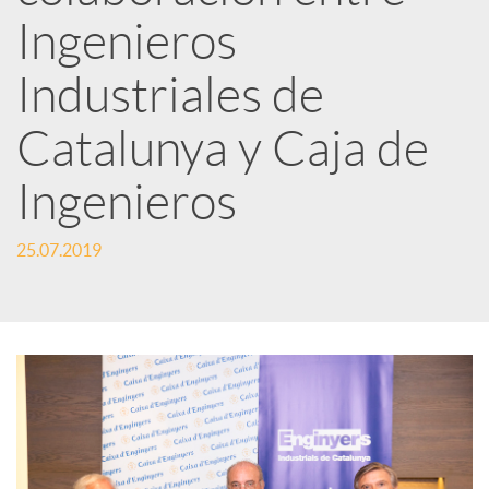
Ingenieros
t
Industriales de
i
Catalunya y Caja de
r
Ingenieros
25.07.2019
e
n
R
e