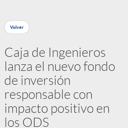
e
Volver
n
R
Caja de Ingenieros
lanza el nuevo fondo
e
de inversión
d
responsable con
e
impacto positivo en
los ODS
s