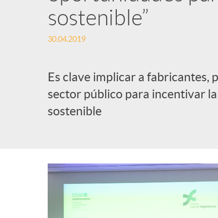
sostenible”
l
30.04.2019
i
Es clave implicar a fabricantes,
c
sector público para incentivar l
sostenible
a
d
o
r