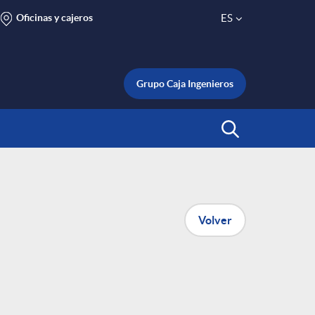
Oficinas y cajeros
ES
S
e
Grupo Caja Ingenieros
l
Abrir Buscar
e
c
Volver
t