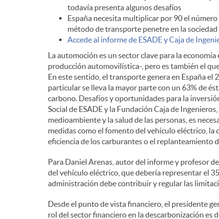
todavía presenta algunos desafíos
n
España necesita multiplicar por 90 el número 
método de transporte penetre en la sociedad
Accede al informe de ESADE y Caja de Ingeni
i
La automoción es un sector clave para la economía
producción automovilística-, pero es también el qu
En este sentido, el transporte genera en España el 2
d
particular se lleva la mayor parte con un 63% de és
carbono. Desafíos y oportunidades para la inversión
Social de ESADE y la Fundación Caja de Ingenieros, 
o
medioambiente y la salud de las personas, es neces
medidas como el fomento del vehículo eléctrico, la d
eficiencia de los carburantes o el replanteamiento d
s
Para Daniel Arenas, autor del informe y profesor d
del vehículo eléctrico, que debería representar el 
administración debe contribuir y regular las limitac
Desde el punto de vista financiero, el presidente gen
rol del sector financiero en la descarbonización es 