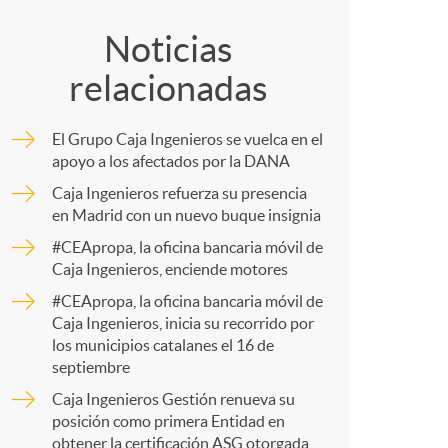
o
o
Noticias
m
relacionadas
m
a
El Grupo Caja Ingenieros se vuelca en el
p
apoyo a los afectados por la DANA
Caja Ingenieros refuerza su presencia
en Madrid con un nuevo buque insignia
a
#CEApropa, la oficina bancaria móvil de
Caja Ingenieros, enciende motores
r
#CEApropa, la oficina bancaria móvil de
Caja Ingenieros, inicia su recorrido por
los municipios catalanes el 16 de
t
septiembre
Caja Ingenieros Gestión renueva su
posición como primera Entidad en
obtener la certificación ASG otorgada