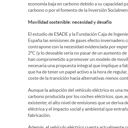
economía baja en carbono debido a su capacidad par
carbono o por el fomento de la Inversión Socialmen
Movilidad sostenible: necesidad y desafío
El estudio de ESADE y la Fundación Caja de Ingenie
España las emisiones de gases efecto invernadero 
contrapone con la necesidad evidenciada por exper
2ºC (y lo deseable sería no pasar de un aumento de 1
han comprometido a promover un modelo de movil
necesaria una propuesta integral que implique a fab
que ha de tener un papel activo a la hora de regular,
coste de la transición hacia alternativas menos cont
Aunque la adopción del vehículo eléctrico es una me
carbono producida por los coches eléctricos, que, a
existente; el alto nivel de emisiones que se deriva d
eléctrica y el impacto social y ambiental que entrañ
fabricación.
Además, el vehículo eléctrico cuenta actualmente 