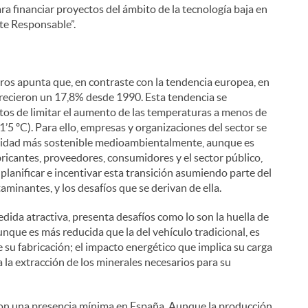
a financiar proyectos del ámbito de la tecnología baja en
te Responsable”.
ros apunta que, en contraste con la tendencia europea, en
crecieron un 17,8% desde 1990. Esta tendencia se
tos de limitar el aumento de las temperaturas a menos de
’5 ºC). Para ello, empresas y organizaciones del sector se
idad más sostenible medioambientalmente, aunque es
ricantes, proveedores, consumidores y el sector público,
 planificar e incentivar esta transición asumiendo parte del
aminantes, y los desafíos que se derivan de ella.
i
dida atractiva, presenta desafíos como lo son la huella de
unque es más reducida que la del vehículo tradicional, es
e su fabricación; el impacto energético que implica su carga
a la extracción de los minerales necesarios para su
l
con una presencia mínima en España. Aunque la producción