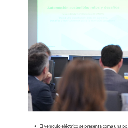
d
e
c
o
n
t
e
El vehículo eléctrico se presenta coma una p