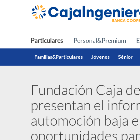
Saltar al contenido principal
Particulares
Personal&Premium
E
Familias&Particulares
Jóvenes
Sénior
Fundación Caja d
P
presentan el info
u
automoción baja e
b
oportunidades para