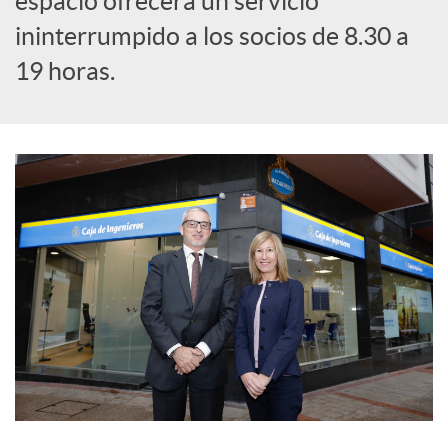
espacio ofrecerá un servicio
e
ininterrumpido a los socios de 8.30 a
s
19 horas.