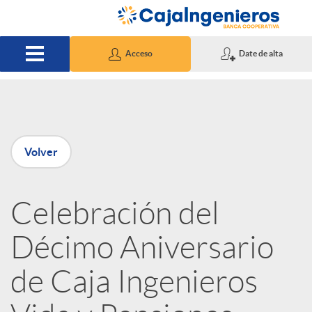
Saltar al contenido principal
Acceso
Date de alta
P
Volver
u
Celebración del
b
Décimo Aniversario
l
de Caja Ingenieros
i