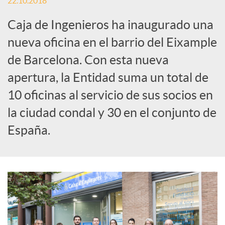
e
22.10.2018
Caja de Ingenieros ha inaugurado una
s
nueva oficina en el barrio del Eixample
de Barcelona. Con esta nueva
S
apertura, la Entidad suma un total de
o
10 oficinas al servicio de sus socios en
la ciudad condal y 30 en el conjunto de
c
España.
i
a