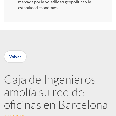
i
marcada por la volatilidad geopolítica y la
estabilidad económica
r
e
n
Volver
R
Caja de Ingenieros
e
amplía su red de
d
oficinas en Barcelona