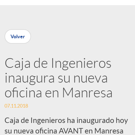
e
n
Volver
R
Caja de Ingenieros
e
inaugura su nueva
d
oficina en Manresa
e
07.11.2018
Caja de Ingenieros ha inaugurado hoy
s
su nueva oficina AVANT en Manresa