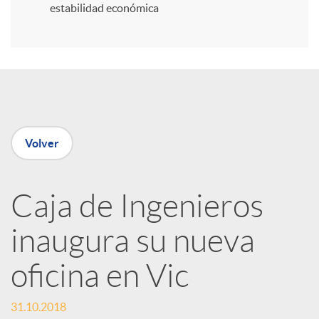
estabilidad económica
r
e
n
Volver
R
Caja de Ingenieros
e
inaugura su nueva
d
oficina en Vic
e
31.10.2018