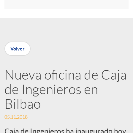
r
e
n
Volver
R
Nueva oficina de Caja
e
de Ingenieros en
d
Bilbao
e
05.11.2018
Caja de Ingenieros ha inaugurado hoy