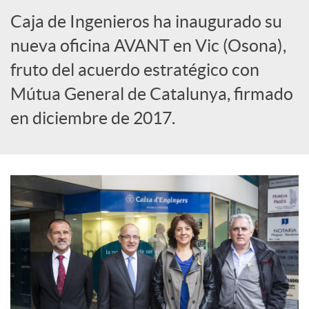
Caja de Ingenieros ha inaugurado su
s
nueva oficina AVANT en Vic (Osona),
fruto del acuerdo estratégico con
S
Mútua General de Catalunya, firmado
o
en diciembre de 2017.
c
i
a
l