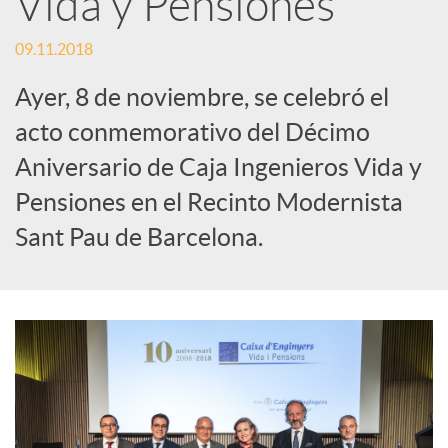
Vida y Pensiones
c
09.11.2018
Ayer, 8 de noviembre, se celebró el
a
acto conmemorativo del Décimo
Aniversario de Caja Ingenieros Vida y
d
Pensiones en el Recinto Modernista
Sant Pau de Barcelona.
o
r
d
e