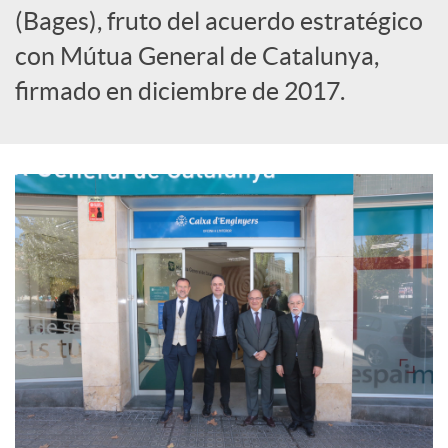
(Bages), fruto del acuerdo estratégico
S
con Mútua General de Catalunya,
o
firmado en diciembre de 2017.
c
i
a
l
e