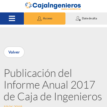
Saltar al contenido principal
Acceso
Date de alta
P
Volver
u
Publicación del
b
Informe Anual 2017
l
de Caja de Ingenieros
i