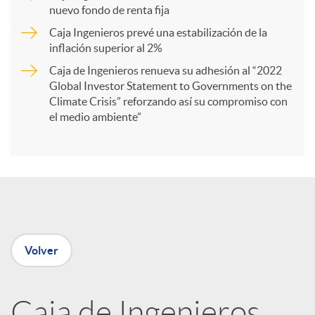
r
nuevo fondo de renta fija
Caja Ingenieros prevé una estabilización de la
t
inflación superior al 2%
Caja de Ingenieros renueva su adhesión al “2022
i
Global Investor Statement to Governments on the
Climate Crisis” reforzando así su compromiso con
el medio ambiente”
r
e
n
Volver
R
Caja de Ingenieros