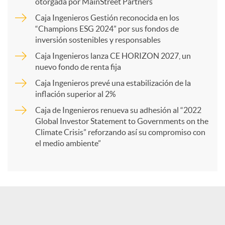
p
otorgada por MainStreet Partners
Caja Ingenieros Gestión reconocida en los
a
“Champions ESG 2024” por sus fondos de
inversión sostenibles y responsables
Caja Ingenieros lanza CE HORIZON 2027, un
r
nuevo fondo de renta fija
Caja Ingenieros prevé una estabilización de la
t
inflación superior al 2%
Caja de Ingenieros renueva su adhesión al “2022
i
Global Investor Statement to Governments on the
Climate Crisis” reforzando así su compromiso con
el medio ambiente”
r
e