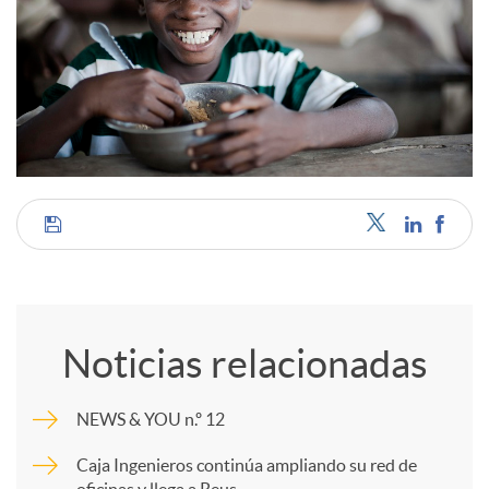
C
o
Noticias relacionadas
m
NEWS & YOU n.º 12
p
Caja Ingenieros continúa ampliando su red de