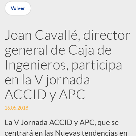
n
Volver
R
Joan Cavallé, director
e
general de Caja de
d
Ingenieros, participa
e
en la V jornada
ACCID y APC
s
16.05.2018
S
La V Jornada ACCID y APC, que se
centrará en las Nuevas tendencias en