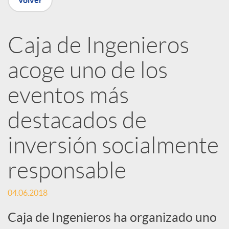
Volver
R
Caja de Ingenieros
e
acoge uno de los
d
eventos más
e
destacados de
inversión socialmente
s
responsable
S
04.06.2018
o
Caja de Ingenieros ha organizado uno