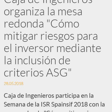
e
organiza la mesa
d
redonda "Cómo
e
mitigar riesgos para
el inversor mediante
s
la inclusión de
S
criterios ASG"
o
28.05.2018
Caja de Ingenieros participa en la
c
Semana de la ISR Spainsif 2018 con la