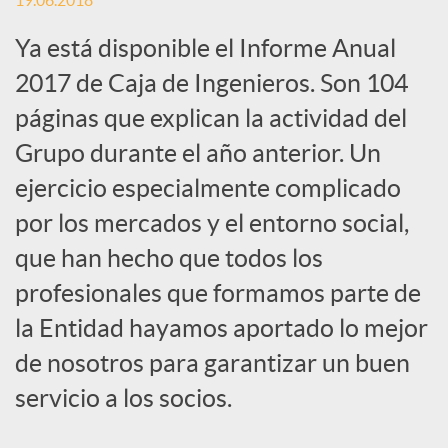
19.06.2018
c
Ya está disponible el Informe Anual
2017 de Caja de Ingenieros. Son 104
a
páginas que explican la actividad del
Grupo durante el año anterior. Un
d
ejercicio especialmente complicado
por los mercados y el entorno social,
o
que han hecho que todos los
profesionales que formamos parte de
r
la Entidad hayamos aportado lo mejor
de nosotros para garantizar un buen
d
servicio a los socios.
e