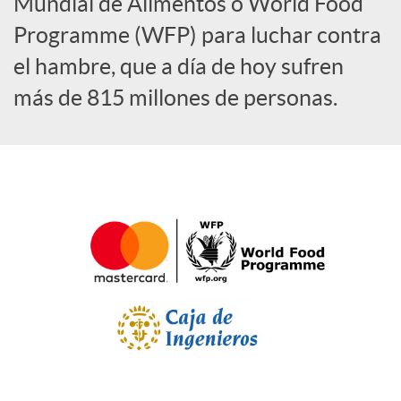
a
Mundial de Alimentos o World Food
Programme (WFP) para luchar contra
l
el hambre, que a día de hoy sufren
más de 815 millones de personas.
e
s