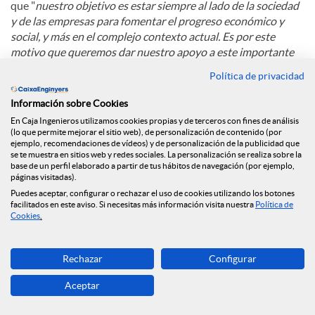
que "
nuestro objetivo es estar siempre al lado de la sociedad
y de las empresas para fomentar el progreso económico y
social, y más en el complejo contexto actual. Es por este
motivo que queremos dar nuestro apoyo a este importante
congreso, punto de encuentro y debate sobre el modelo
Política de privacidad
empresarial y económico de Cataluña"
.
Información sobre Cookies
En Caja Ingenieros utilizamos cookies propias y de terceros con fines de análisis
C
(lo que permite mejorar el sitio web), de personalización de contenido (por
ejemplo, recomendaciones de vídeos) y de personalización de la publicidad que
se te muestra en sitios web y redes sociales. La personalización se realiza sobre la
base de un perfil elaborado a partir de tus hábitos de navegación (por ejemplo,
o
páginas visitadas).
Puedes aceptar, configurar o rechazar el uso de cookies utilizando los botones
Noticias relacionadas
facilitados en este aviso. Si necesitas más información visita nuestra
Política de
Cookies
.
m
Caja Ingenieros refuerza su compromiso con la
Rechazar
Configurar
economía social con su incorporación al Grupo
p
Clade
Aceptar
Caja Ingenieros refuerza su presencia en Madrid