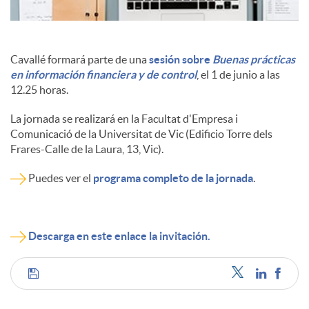
Cavallé formará parte de una
sesión sobre
Buenas prácticas
en información financiera y de control
, el 1 de junio a las
12.25 horas.
La jornada se realizará en la Facultat d'Empresa i
Comunicació de la Universitat de Vic (Edificio Torre dels
Frares-Calle de la Laura, 13, Vic).
Puedes ver el
programa completo de la jornada
.
Descarga en este enlace la invitación.
C