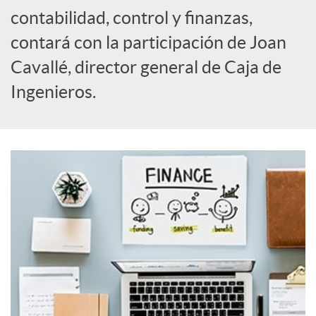
o
contabilidad, control y finanzas,
c
contará con la participación de Joan
Cavallé, director general de Caja de
i
Ingenieros.
a
l
e
s