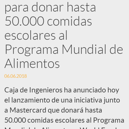
d
para donar hasta
e
50.000 comidas
escolares al
s
Programa Mundial de
S
Alimentos
o
06.06.2018
Caja de Ingenieros ha anunciado hoy
c
el lanzamiento de una iniciativa junto
i
a Mastercard que donará hasta
50.000 comidas escolares al Programa