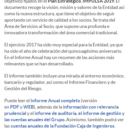
objetivos fijados en el
Plan Estratégico
,
IMPULSA 2019
. El
documento recoge la visión, misión y valores de la Entidad así
d
como la nueva estructura, que tiene el objetivo de seguir
aportando un servicio de calidad a los socios. Se trata del
Área de Servicios al Socio, que supone una profunda e
o
innovadora transformación del área comercial tradicional.
El ejercicio 2017 ha sido muy especial para la Entidad, ya que
s
ha sido el año de celebración del quincuagésimo aniversario.
En el Informe Anual hay un resumen de las acciones más
relevantes que se han desarrollado.
El informe también incluye una mirada al entorno económico,
bancario y regulador, así como el Informe Financiero y de
Gestión del Riesgo.
Puede leer el
Informe Anual completo
(versión
en
PDF
o
WEB
), además de la
información con relevancia
prudencial
y el
informe de auditoría, el informe de gestión y
las cuentas anuales del Grupo
. Asimismo, también podrá ver
las
cuentas anuales de la Fundación Caja de Ingenieros
.