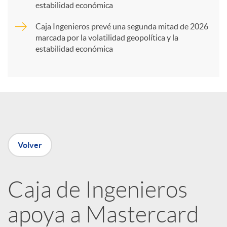
t
estabilidad económica
Caja Ingenieros prevé una segunda mitad de 2026
i
marcada por la volatilidad geopolítica y la
estabilidad económica
r
e
n
Volver
R
Caja de Ingenieros
e
apoya a Mastercard