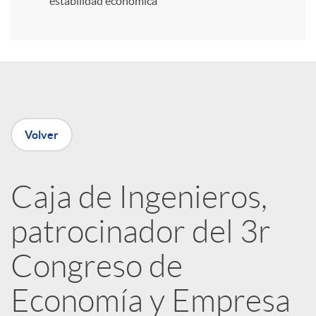
estabilidad económica
r
e
n
Volver
R
Caja de Ingenieros,
e
patrocinador del 3r
d
Congreso de
e
Economía y Empresa