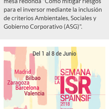
i
mesa redonda "Cómo mitigar riesgos
para el inversor mediante la inclusión
a
de criterios Ambientales, Sociales y
Gobierno Corporativo (ASG)".
l
e
s