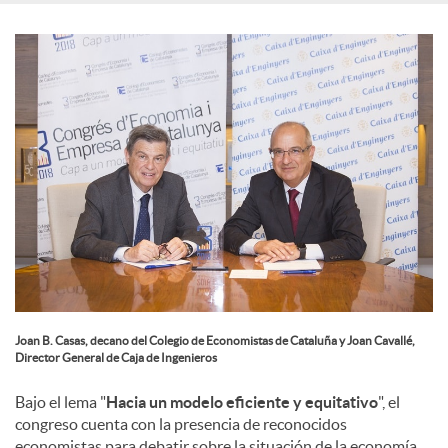
e
s
Joan B. Casas, decano del Colegio de Economistas de Cataluña y Joan Cavallé,
Director General de Caja de Ingenieros
Bajo el lema "
Hacia un modelo eficiente y equitativo
", el
congreso cuenta con la presencia de reconocidos
economistas para debatir sobre la situación de la economía