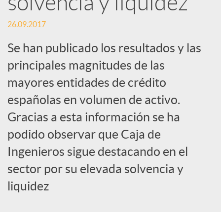
e
solvencia y liquidez
26.09.2017
s
Se han publicado los resultados y las
S
principales magnitudes de las
mayores entidades de crédito
o
españolas en volumen de activo.
Gracias a esta información se ha
c
podido observar que Caja de
Ingenieros sigue destacando en el
i
sector por su elevada solvencia y
a
liquidez