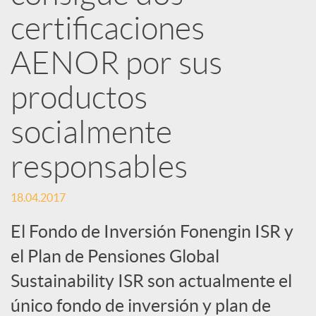
d
certificaciones
e
AENOR por sus
productos
s
socialmente
S
responsables
o
18.04.2017
El Fondo de Inversión Fonengin ISR y
c
el Plan de Pensiones Global
i
Sustainability ISR son actualmente el
único fondo de inversión y plan de