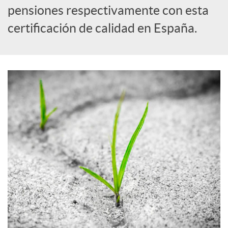
a
pensiones respectivamente con esta
certificación de calidad en España.
l
e
s