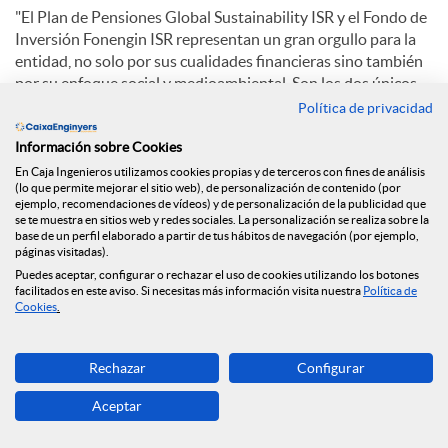
"El Plan de Pensiones Global Sustainability ISR y el Fondo de
Inversión Fonengin ISR representan un gran orgullo para la
entidad, no solo por sus cualidades financieras sino también
por su enfoque social y medioambiental. Son los dos únicos
productos financiero y asegurador que poseen esta
Política de privacidad
certificación AENOR en España" comenta Víctor Cardona,
Información sobre Cookies
Director de RSC del Grupo Caja de Ingenieros.
En Caja Ingenieros utilizamos cookies propias y de terceros con fines de análisis
(lo que permite mejorar el sitio web), de personalización de contenido (por
El
Plan de Pensiones Global Sustainability ISR
, además de
ejemplo, recomendaciones de vídeos) y de personalización de la publicidad que
los criterios financieros, incorpora en el análisis de inversión
se te muestra en sitios web y redes sociales. La personalización se realiza sobre la
y en los procesos de toma de decisiones criterios de Inversión
base de un perfil elaborado a partir de tus hábitos de navegación (por ejemplo,
páginas visitadas).
Socialmente Responsable (ISR), compatibles con los criterios
Puedes aceptar, configurar o rechazar el uso de cookies utilizando los botones
de composición de las inversiones. Desde el Grupo Caja de
facilitados en este aviso. Si necesitas más información visita nuestra
Política de
Ingenieros se apuesta de forma consistente por la ISR en los
Cookies
.
planes de pensiones individuales, representando el 26% del
total del patrimonio gestionado de los mismos.
Rechazar
Configurar
El
Fondo de Inversión Fonengin ISR
es el único fondo
Aceptar
nacional en conseguir la certificación. Se trata de un producto
que promueve las Inversiones Socialmente Responsables