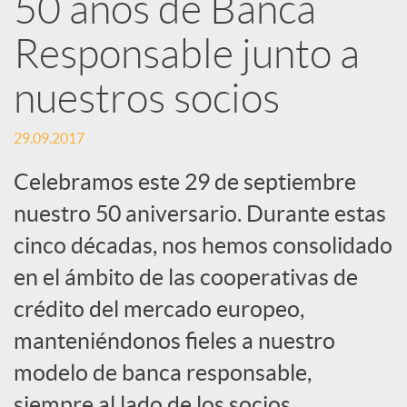
50 años de Banca
d
Responsable junto a
e
nuestros socios
29.09.2017
s
Celebramos este 29 de septiembre
S
nuestro 50 aniversario. Durante estas
cinco décadas, nos hemos consolidado
o
en el ámbito de las cooperativas de
crédito del mercado europeo,
c
manteniéndonos fieles a nuestro
modelo de banca responsable,
i
siempre al lado de los socios.