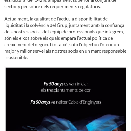
estructural del 142%, àmpliament superior al conjunt del
sector y per sobre dels requeriments regulatoris.
Actualment, la qualitat de l'actiu, la disponibilitat de
liquiditat i la solvència del Grup, juntament amb la confiança
dels nostres socis i de l'equip de professionals que integrem,
són els eixos sobre els quals empara l'actual política de
creixement del negoci. I tot això, sota l'objectiu d'oferir un
major y millor servei als nostres socis en un marc responsable
i sostenible.