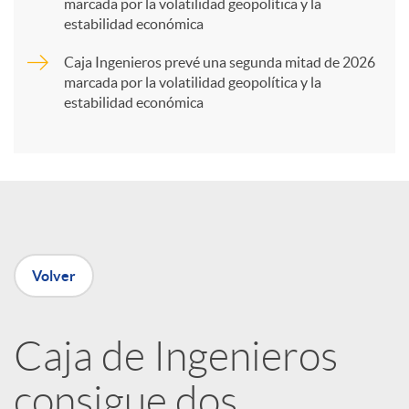
marcada por la volatilidad geopolítica y la
t
estabilidad económica
Caja Ingenieros prevé una segunda mitad de 2026
i
marcada por la volatilidad geopolítica y la
estabilidad económica
r
e
n
Volver
R
Caja de Ingenieros
e
consigue dos