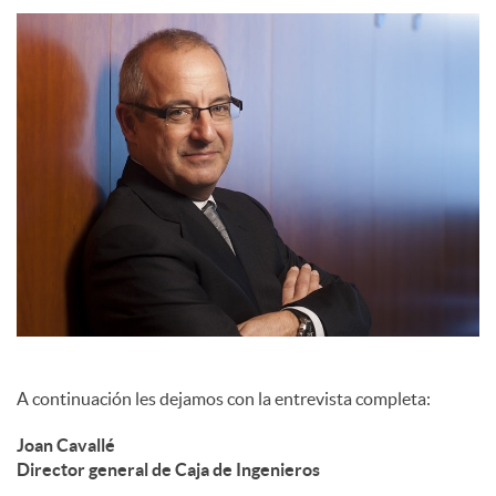
c
o
n
t
e
A continuación les dejamos con la entrevista completa:
n
Joan Cavallé
Director general de Caja de Ingenieros
i