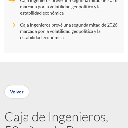
Caja Ingenieros prevé una segunda mitad de 2026
marcada por la volatilidad geopolítica y la
t
estabilidad económica
Caja Ingenieros prevé una segunda mitad de 2026
i
marcada por la volatilidad geopolítica y la
estabilidad económica
r
e
n
Volver
R
Caja de Ingenieros,
e