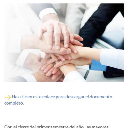
l
e
s
Haz clic en este enlace para descargar el documento
completo.
Con el cierre del primer semestre del año, las mayores