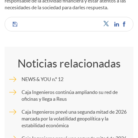
responsable de la actividad financiera y estar atentos a las
necesidades de la sociedad para darles respuesta.
C
o
Noticias relacionadas
m
NEWS & YOU n.º 12
p
Caja Ingenieros continúa ampliando su red de
oficinas y llega a Reus
a
Caja Ingenieros prevé una segunda mitad de 2026
marcada por la volatilidad geopolítica y la
estabilidad económica
r