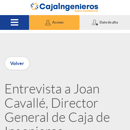
Saltar al contenido principal
Acceso
Date de alta
P
Volver
u
Entrevista a Joan
b
Cavallé, Director
l
General de Caja de
i