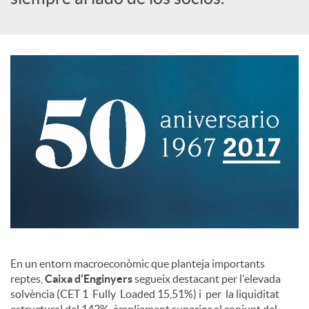
a
l
e
s
En un entorn macroeconòmic que planteja importants
reptes,
Caixa d'Enginyers
segueix destacant per l'elevada
solvència (CET 1 Fully Loaded 15,51%) i per la liquiditat