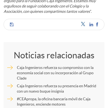
orgullo para la Fundación Caja Ingenieros. Estamos muy
orgullosos de seguir colaborando con el Colegio y la
Asociación, con quienes compartimos tantos valores
”.
C
o
Noticias relacionadas
m
Caja Ingenieros refuerza su compromiso con la
economía social con su incorporación al Grupo
p
Clade
Caja Ingenieros refuerza su presencia en Madrid
a
con un nuevo buque insignia
#CEApropa, la oficina bancaria móvil de Caja
Ingenieros, enciende motores