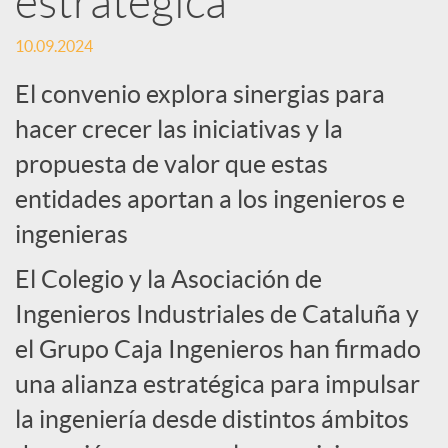
estratégica
c
10.09.2024
El convenio explora sinergias para
i
hacer crecer las iniciativas y la
propuesta de valor que estas
a
entidades aportan a los ingenieros e
ingenieras
l
El Colegio y la Asociación de
e
Ingenieros Industriales de Cataluña y
el Grupo Caja Ingenieros han firmado
s
una alianza estratégica para impulsar
la ingeniería desde distintos ámbitos