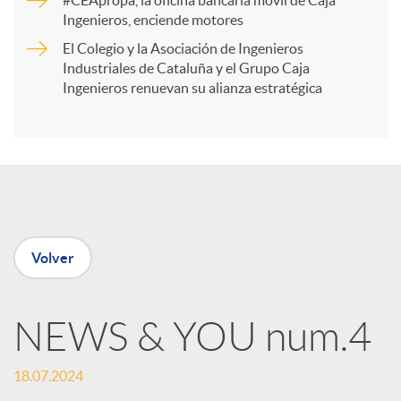
#CEApropa, la oficina bancaria móvil de Caja
Ingenieros, enciende motores
r
El Colegio y la Asociación de Ingenieros
Industriales de Cataluña y el Grupo Caja
t
Ingenieros renuevan su alianza estratégica
i
r
e
Volver
n
NEWS & YOU num.4
R
18.07.2024