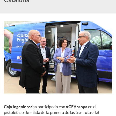
c
o
n
t
e
n
Caja Ingenieros
ha participado con
#CEApropa
en el
i
pistoletazo de salida de la primera de las tres rutas del