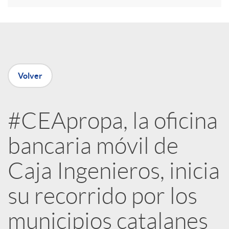
e
n
Volver
R
#CEApropa, la oficina
e
bancaria móvil de
d
Caja Ingenieros, inicia
e
su recorrido por los
municipios catalanes
s