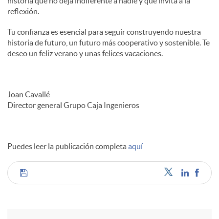
historia que no deja indiferente a nadie y que invita a la
reflexión.
Tu confianza es esencial para seguir construyendo nuestra
historia de futuro, un futuro más cooperativo y sostenible. Te
deseo un feliz verano y unas felices vacaciones.
Joan Cavallé
Director general Grupo Caja Ingenieros
Puedes leer la publicación completa
aquí
C
o