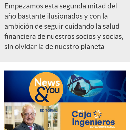
Empezamos esta segunda mitad del
e
año bastante ilusionados y con la
ambición de seguir cuidando la salud
d
financiera de nuestros socios y socias,
e
sin olvidar la de nuestro planeta
s
S
o
c