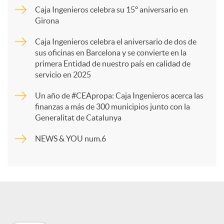
Caja Ingenieros celebra su 15º aniversario en
Girona
a
Caja Ingenieros celebra el aniversario de dos de
sus oficinas en Barcelona y se convierte en la
r
primera Entidad de nuestro país en calidad de
servicio en 2025
t
Un año de #CEApropa: Caja Ingenieros acerca las
finanzas a más de 300 municipios junto con la
Generalitat de Catalunya
i
NEWS & YOU num.6
r
e
n