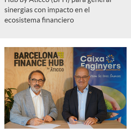
i
sinergias con impacto en el
a
ecosistema financiero
l
e
s