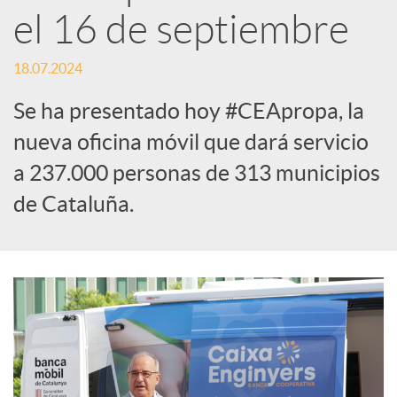
el 16 de septiembre
S
18.07.2024
o
Se ha presentado hoy #CEApropa, la
nueva oficina móvil que dará servicio
c
a 237.000 personas de 313 municipios
de Cataluña.
i
a
l
e