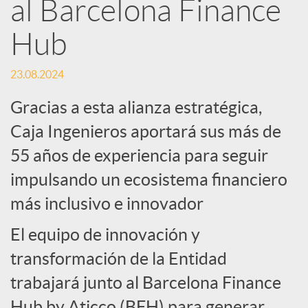
e
al Barcelona Finance
Hub
d
23.08.2024
e
Gracias a esta alianza estratégica,
s
Caja Ingenieros aportará sus más de
55 años de experiencia para seguir
S
impulsando un ecosistema financiero
más inclusivo e innovador
o
El equipo de innovación y
c
transformación de la Entidad
trabajará junto al Barcelona Finance
Hub by Aticco (BFH) para generar