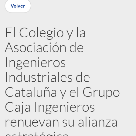
Volver
R
El Colegio y la
e
Asociación de
d
Ingenieros
e
Industriales de
Cataluña y el Grupo
s
Caja Ingenieros
S
renuevan su alianza
o