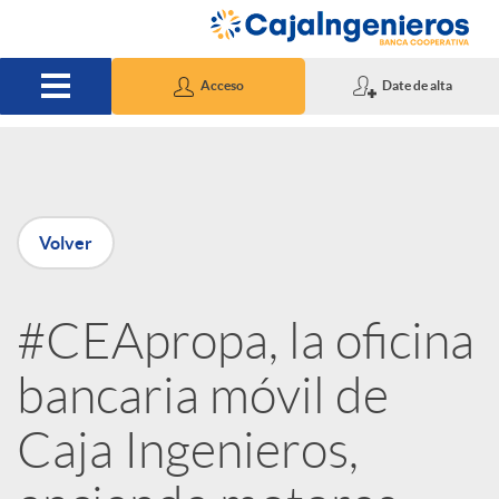
Saltar al contenido principal
Acceso
Date de alta
P
Volver
u
#CEApropa, la oficina
b
bancaria móvil de
l
Caja Ingenieros,
i