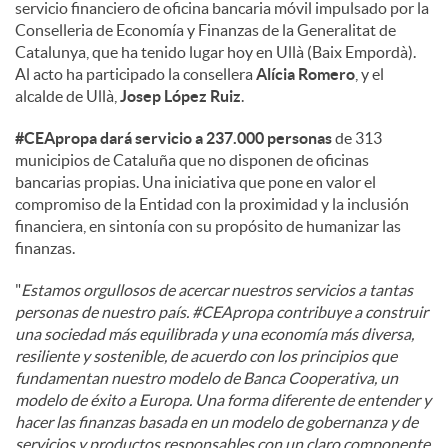
servicio financiero de oficina bancaria móvil impulsado por la
Conselleria de Economía y Finanzas de la Generalitat de
d
Catalunya, que ha tenido lugar hoy en Ullà (Baix Empordà).
Al acto ha participado la consellera
Alícia Romero
, y el
alcalde de Ullà,
Josep López Ruiz
.
o
#CEApropa dará servicio a 237.000 personas
de 313
municipios de Cataluña que no disponen de oficinas
s
bancarias propias. Una iniciativa que pone en valor el
compromiso de la Entidad con la proximidad y la inclusión
financiera, en sintonía con su propósito de humanizar las
finanzas.
"
Estamos orgullosos de acercar nuestros servicios a tantas
personas de nuestro país. #CEApropa contribuye a construir
una sociedad más equilibrada y una economía más diversa,
resiliente y sostenible, de acuerdo con los principios que
fundamentan nuestro modelo de Banca Cooperativa, un
modelo de éxito a Europa. Una forma diferente de entender y
hacer las finanzas basada en un modelo de gobernanza y de
servicios y productos responsables con un claro componente