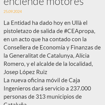
enciende motores
c
25.09.2024
La Entidad ha dado hoy en Ullà el
a
pistoletazo de salida de #CEApropa,
en un acto que ha contado con la
d
Consellera de Economía y Finanzas de
la Generalitat de Catalunya, Alícia
o
Romero, y el alcalde de la localidad,
r
Josep López Ruiz
La nueva oficina móvil de Caja
d
Ingenieros dará servicio a 237.000
personas de 313 municipios de
e
Cataluña