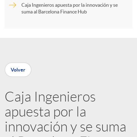
r
Caja Ingenieros apuesta por la innovación y se
suma al Barcelona Finance Hub
t
i
r
Volver
e
Caja Ingenieros
n
apuesta por la
R
innovación y se suma