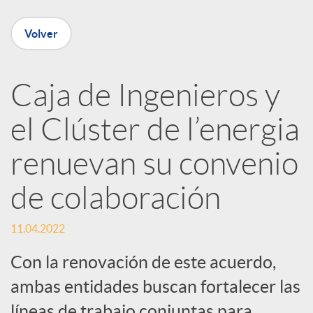
e
Volver
n
R
Caja de Ingenieros y
el Clúster de l’energia
e
renuevan su convenio
d
de colaboración
e
11.04.2022
s
Con la renovación de este acuerdo,
ambas entidades buscan fortalecer las
líneas de trabajo conjuntas para