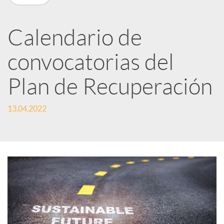
n
R
Calendario de
convocatorias del
e
Plan de Recuperación
d
13.04.2022
e
s
S