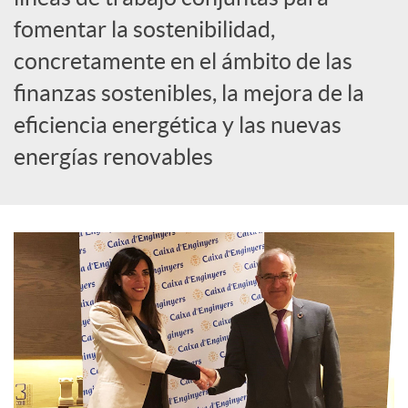
S
fomentar la sostenibilidad,
o
concretamente en el ámbito de las
finanzas sostenibles, la mejora de la
c
eficiencia energética y las nuevas
energías renovables
i
a
l
e