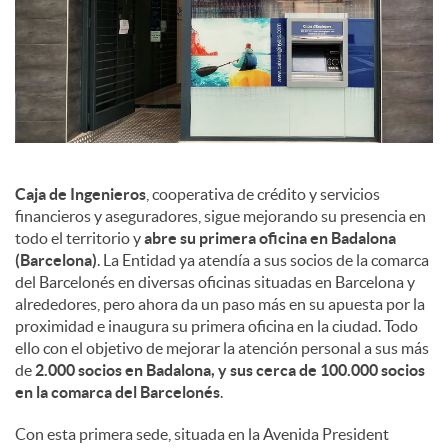
d
e
s
S
Caja de Ingenieros
, cooperativa de crédito y servicios
financieros y aseguradores, sigue mejorando su presencia en
todo el territorio y
abre su primera oficina en Badalona
o
(Barcelona)
. La Entidad ya atendía a sus socios de la comarca
del Barcelonés en diversas oficinas situadas en Barcelona y
alrededores, pero ahora da un paso más en su apuesta por la
c
proximidad e inaugura su primera oficina en la ciudad. Todo
ello con el objetivo de mejorar la atención personal a sus más
de
2.000 socios en Badalona, y sus cerca de 100.000 socios
i
en la comarca del Barcelonés
.
Con esta primera sede, situada en la Avenida President