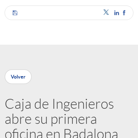
C
o
m
p
Volver
a
Caja de Ingenieros
abre su primera
r
oficina en Badalona