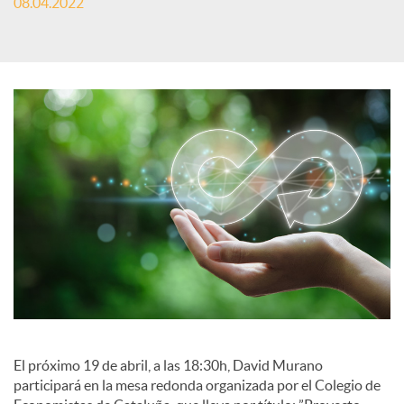
08.04.2022
S
o
c
i
a
l
El próximo 19 de abril, a las 18:30h, David Murano
participará en la mesa redonda organizada por el Colegio de
e