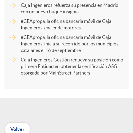
p
Caja Ingenieros refuerza su presencia en Madrid
con un nuevo buque insignia
a
#CEApropa, la oficina bancaria móvil de Caja
Ingenieros, enciende motores
r
#CEApropa, la oficina bancaria móvil de Caja
Ingenieros, inicia su recorrido por los municipios
catalanes el 16 de septiembre
t
Caja Ingenieros Gestión renueva su posición como
primera Entidad en obtener la certificación ASG
i
otorgada por MainStreet Partners
r
e
Volver