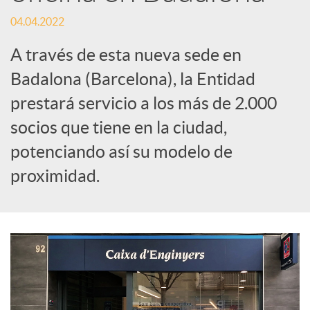
t
04.04.2022
i
A través de esta nueva sede en
Badalona (Barcelona), la Entidad
r
prestará servicio a los más de 2.000
socios que tiene en la ciudad,
e
potenciando así su modelo de
n
proximidad.
R
e