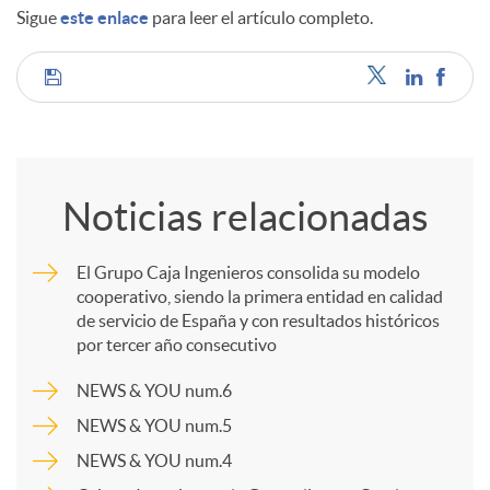
Sigue
este enlace
para leer el artículo completo.
d
C
o
o
s
Noticias relacionadas
m
El Grupo Caja Ingenieros consolida su modelo
cooperativo, siendo la primera entidad en calidad
p
de servicio de España y con resultados históricos
por tercer año consecutivo
a
NEWS & YOU num.6
NEWS & YOU num.5
r
NEWS & YOU num.4