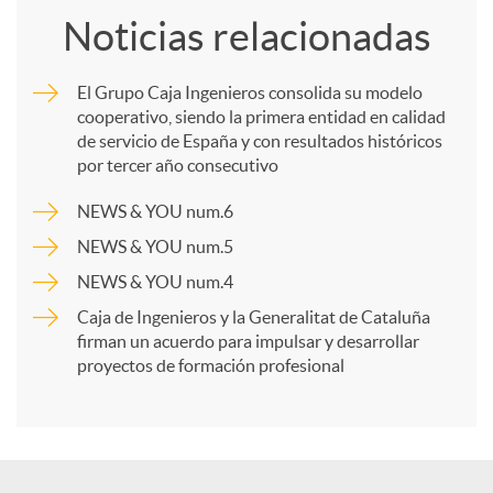
Noticias relacionadas
m
El Grupo Caja Ingenieros consolida su modelo
cooperativo, siendo la primera entidad en calidad
p
de servicio de España y con resultados históricos
por tercer año consecutivo
a
NEWS & YOU num.6
NEWS & YOU num.5
r
NEWS & YOU num.4
Caja de Ingenieros y la Generalitat de Cataluña
t
firman un acuerdo para impulsar y desarrollar
proyectos de formación profesional
i
r