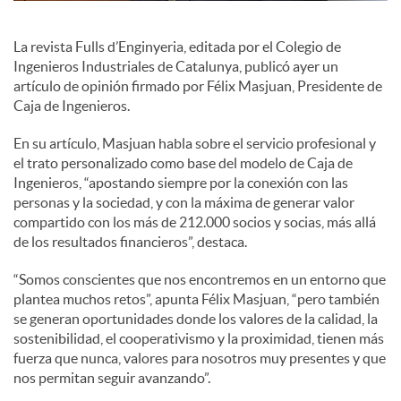
c
La revista Fulls d’Enginyeria, editada por el Colegio de
Ingenieros Industriales de Catalunya, publicó ayer un
artículo de opinión firmado por Félix Masjuan, Presidente de
o
Caja de Ingenieros.
En su artículo, Masjuan habla sobre el servicio profesional y
n
el trato personalizado como base del modelo de Caja de
Ingenieros, “apostando siempre por la conexión con las
personas y la sociedad, y con la máxima de generar valor
t
compartido con los más de 212.000 socios y socias, más allá
de los resultados financieros”, destaca.
e
“Somos conscientes que nos encontremos en un entorno que
plantea muchos retos”, apunta Félix Masjuan, “pero también
se generan oportunidades donde los valores de la calidad, la
n
sostenibilidad, el cooperativismo y la proximidad, tienen más
fuerza que nunca, valores para nosotros muy presentes y que
nos permitan seguir avanzando”.
i