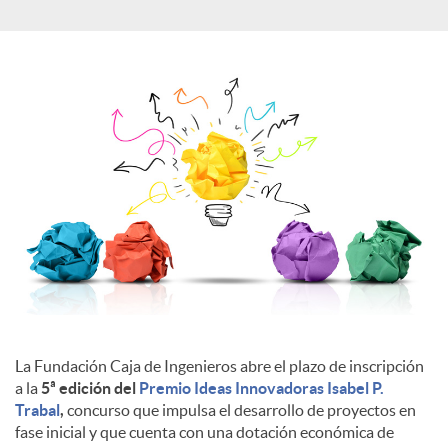
a
l
e
s
La Fundación Caja de Ingenieros abre el plazo de inscripción
a la
5ª edición del
Premio Ideas Innovadoras Isabel P.
Trabal
,
concurso que impulsa el desarrollo de proyectos en
fase inicial y que cuenta con una dotación económica de