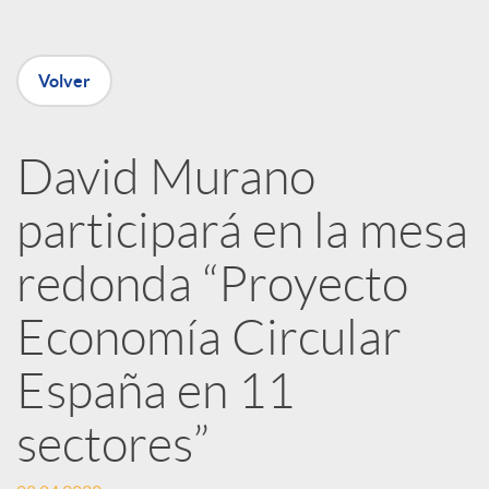
e
Volver
n
David Murano
R
participará en la mesa
e
redonda “Proyecto
Economía Circular
d
España en 11
e
sectores”
s