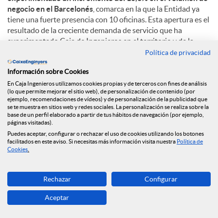
negocio en el Barcelonés
, comarca en la que la Entidad ya
tiene una fuerte presencia con 10 oficinas. Esta apertura es el
resultado de la creciente demanda de servicio que ha
experimentado Caja de Ingenieros en el territorio y de la
voluntad de ofrecer un trato personalizado y de proximidad.
Política de privacidad
Información sobre Cookies
Con más de 223.000 habitantes, Badalona es la cuarta ciudad
más poblada de Cataluña y destaca su situación privilegiada,
En Caja Ingenieros utilizamos cookies propias y de terceros con fines de análisis
(lo que permite mejorar el sitio web), de personalización de contenido (por
cerca de Barcelona e inmersa en su área metropolitana. Con
ejemplo, recomendaciones de vídeos) y de personalización de la publicidad que
áreas comerciales importantes como el Polígono de
se te muestra en sitios web y redes sociales. La personalización se realiza sobre la
Montigalà, y una fuerte apuesta por el sector terciario y el
base de un perfil elaborado a partir de tus hábitos de navegación (por ejemplo,
páginas visitadas).
turismo, la ciudad se configura como un territorio clave en
Puedes aceptar, configurar o rechazar el uso de cookies utilizando los botones
Cataluña.
facilitados en este aviso. Si necesitas más información visita nuestra
Política de
Cookies
.
C
Rechazar
Configurar
Aceptar
o