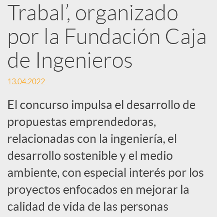
Trabal’, organizado
d
por la Fundación Caja
e
de Ingenieros
s
13.04.2022
S
El concurso impulsa el desarrollo de
propuestas emprendedoras,
o
relacionadas con la ingeniería, el
desarrollo sostenible y el medio
c
ambiente, con especial interés por los
proyectos enfocados en mejorar la
i
calidad de vida de las personas