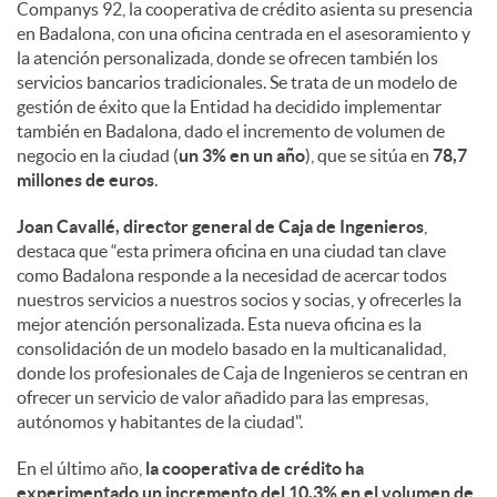
a
Companys 92, la cooperativa de crédito asienta su presencia
en Badalona, con una oficina centrada en el asesoramiento y
la atención personalizada, donde se ofrecen también los
l
servicios bancarios tradicionales. Se trata de un modelo de
gestión de éxito que la Entidad ha decidido implementar
e
también en Badalona, dado el incremento de volumen de
negocio en la ciudad (
un 3% en un año
), que se sitúa en
78,7
millones de euros
.
s
Joan Cavallé, director general de Caja de Ingenieros
,
destaca que “esta primera oficina en una ciudad tan clave
como Badalona responde a la necesidad de acercar todos
nuestros servicios a nuestros socios y socias, y ofrecerles la
mejor atención personalizada. Esta nueva oficina es la
consolidación de un modelo basado en la multicanalidad,
donde los profesionales de Caja de Ingenieros se centran en
ofrecer un servicio de valor añadido para las empresas,
autónomos y habitantes de la ciudad".
En el último año,
la cooperativa de crédito ha
experimentado un incremento del 10,3% en el volumen de