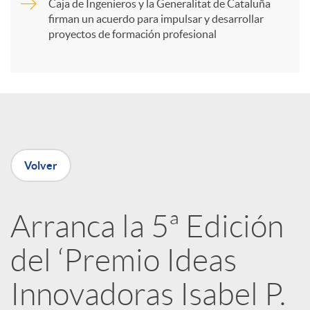
Caja de Ingenieros y la Generalitat de Cataluña
t
firman un acuerdo para impulsar y desarrollar
proyectos de formación profesional
i
r
e
Volver
n
Arranca la 5ª Edición
R
del ‘Premio Ideas
e
Innovadoras Isabel P.