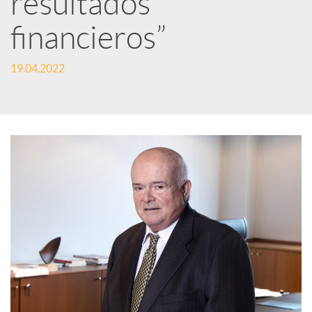
resultados
financieros”
c
19.04.2022
a
d
o
r
d
e