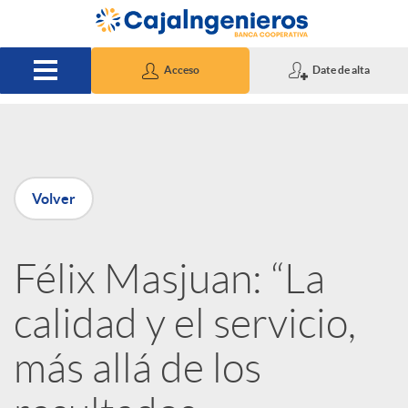
Saltar al contenido principal
Acceso
Date de alta
P
Volver
u
Félix Masjuan: “La
b
calidad y el servicio,
l
más allá de los
i