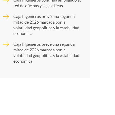
a
Caja Ingenieros continúa ampliando su
red de oficinas y llega a Reus
r
Caja Ingenieros prevé una segunda
mitad de 2026 marcada por la
volatilidad geopolítica y la estabilidad
t
económica
Caja Ingenieros prevé una segunda
mitad de 2026 marcada por la
volatilidad geopolítica y la estabilidad
económica
r
e
n