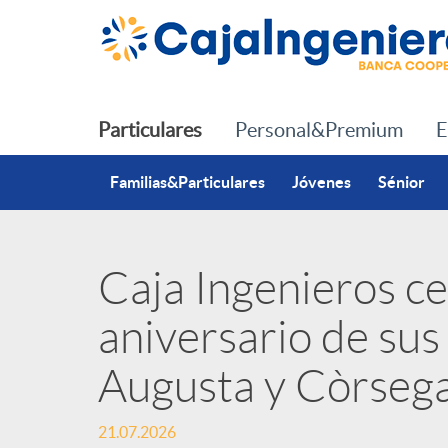
Saltar al contenido principal
Particulares
Personal&Premium
E
Familias&Particulares
Jóvenes
Sénior
Caja Ingenieros cel
P
aniversario de sus 
u
Augusta y Còrsega
b
21.07.2026