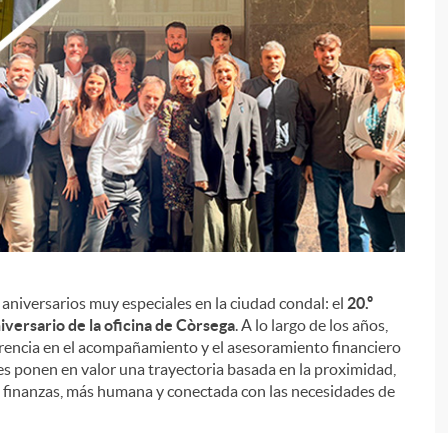
aniversarios muy especiales en la ciudad condal: el
20.º
i
niversario de la oficina de Còrsega
. A lo largo de los años,
erencia en el acompañamiento y el asesoramiento financiero
es ponen en valor una trayectoria basada en la proximidad,
s finanzas, más humana y conectada con las necesidades de