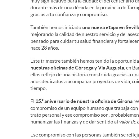
muy significativo para la ciudad: el del centenario
durante más de una década en la provincia de Tarrag
gracias a tu confianza y compromiso.
También hemos iniciado
una nueva etapa en Sevill
mejorando la calidad de nuestro servicio y del ase
pensado para cuidar tu salud financiera y fortalec
hace 28 años.
Este trimestre también hemos tenido la oportunida
nuestras oficinas de Còrsega y Via Augusta
, en Ba
ellos reflejo de una historia construida gracias a u
años dedicados a acompañar proyectos de vida, cuida
tiempo.
El
15.º aniversario de nuestra oficina de Girona
res
compromiso de un equipo humano que trabaja con pro
trato personal y ese compromiso son, probablement
humanizar las finanzas y de dar sentido al
valor de 
Ese compromiso con las personas también se refleja 