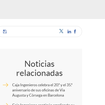
s
C
o
Noticias
relacionadas
m
Caja Ingenieros celebra el 20.º y el 35.º
p
aniversario de sus oficinas de Via
Augusta y Còrsega en Barcelona