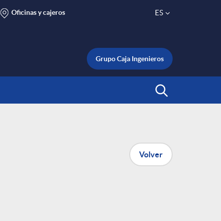
Oficinas y cajeros
ES
S
e
Grupo Caja Ingenieros
l
Abrir Buscar
e
c
Volver
t