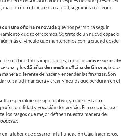
 de la muerte de Antoni Gaudí. Después de estar presentes
ona, con una oficina en la capital, seguimos creciendo
a con una oficina renovada
que nos permitirá seguir
soramiento que te ofrecemos. Se trata de un nuevo espacio
er aún más el vínculo que mantenemos con la ciudad desde
d de celebrar hitos importantes, como los
aniversarios de
rcelona, y los
15 años de nuestra oficina de Girona,
todos
na manera diferente de hacer y entender las finanzas. Son
r tu salud financiera y crear vínculos que perduran en el
ulta especialmente significativo, ya que destaca el
fesionalidad y vocación de servicio. Esa cercanía, ese
e, los rasgos que mejor definen nuestra manera de
cooperar
.
en la labor que desarrolla la Fundación Caja Ingenieros.