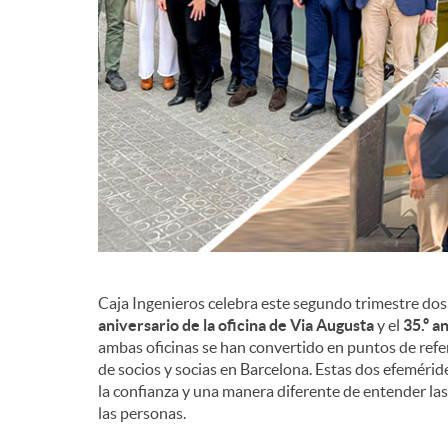
d
e
c
o
n
Caja Ingenieros celebra este segundo trimestre dos 
aniversario de la oficina de Via Augusta
y el
35.º a
ambas oficinas se han convertido en puntos de ref
t
de socios y socias en Barcelona. Estas dos efemérid
la confianza y una manera diferente de entender la
las personas.
e