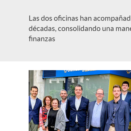
l
Las dos oficinas han acompañado
décadas, consolidando una mane
i
finanzas
c
a
d
o
r