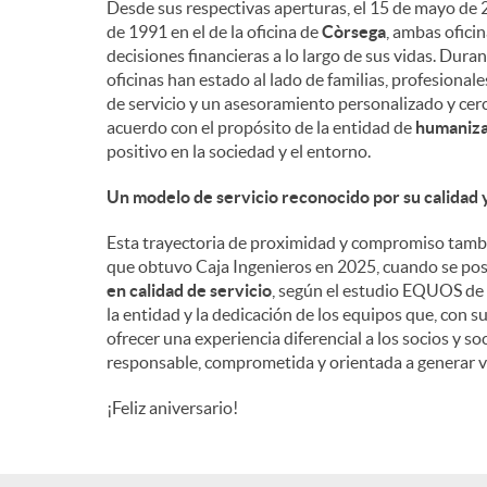
Desde sus respectivas aperturas, el 15 de mayo de 2
de 1991 en el de la oficina de
Còrsega
, ambas ofici
n
decisiones financieras a lo largo de sus vidas. Dura
oficinas han estado al lado de familias, profesiona
de servicio y un asesoramiento personalizado y cerc
i
acuerdo con el propósito de la entidad de
humanizar
positivo en la sociedad y el entorno.
d
Un modelo de servicio reconocido por su calidad
Esta trayectoria de proximidad y compromiso tambi
o
que obtuvo Caja Ingenieros en 2025, cuando se po
en calidad de servicio
, según el estudio EQUOS de 
la entidad y la dedicación de los equipos que, con s
s
ofrecer una experiencia diferencial a los socios y 
responsable, comprometida y orientada a generar v
¡Feliz aniversario!