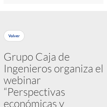
r
e
Volver
n
R
Grupo Caja de
Ingenieros organiza el
e
webinar
d
“Perspectivas
e
económicas y