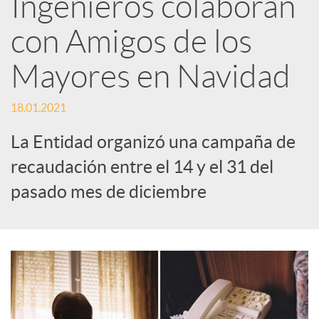
Ingenieros colaboran
e
con Amigos de los
Mayores en Navidad
s
18.01.2021
S
La Entidad organizó una campaña de
o
recaudación entre el 14 y el 31 del
pasado mes de diciembre
c
i
a