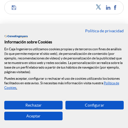
C
o
Política de privacidad
Noticias relacionadas
Información sobre Cookies
m
En Caja Ingenieros utilizamos cookies propias y de terceros con fines de análisis
(lo que permite mejorar el sitio web), de personalización de contenido (por
NEWS & YOU n.º 12
ejemplo, recomendaciones de vídeos) y de personalización de la publicidad que
se te muestra en sitios web y redes sociales. La personalización se realiza sobre la
p
base de un perfil elaborado a partir de tus hábitos de navegación (por ejemplo,
Caja Ingenieros continúa ampliando su red de
páginas visitadas).
oficinas y llega a Reus
Puedes aceptar, configurar o rechazar el uso de cookies utilizando los botones
facilitados en este aviso. Si necesitas más información visita nuestra
Política de
a
Cookies
.
Caja Ingenieros prevé una segunda mitad de 2026
marcada por la volatilidad geopolítica y la
estabilidad económica
r
Rechazar
Configurar
Caja Ingenieros prevé una segunda mitad de 2026
Aceptar
marcada por la volatilidad geopolítica y la
t
estabilidad económica