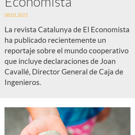
Economista
s
08.01.2021
S
La revista Catalunya de El Economista
o
ha publicado recientemente un
reportaje sobre el mundo cooperativo
c
que incluye declaraciones de Joan
Cavallé, Director General de Caja de
i
Ingenieros.
a
l