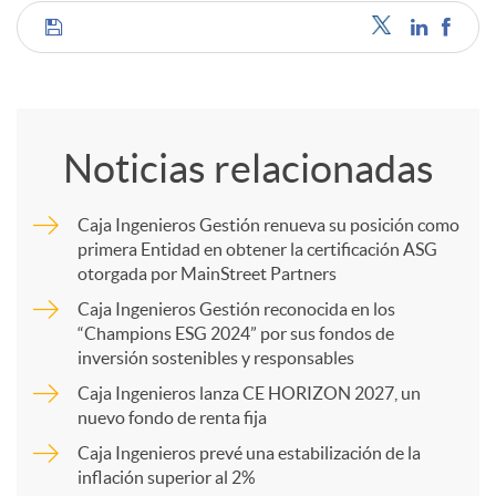
C
o
Noticias relacionadas
m
Caja Ingenieros Gestión renueva su posición como
primera Entidad en obtener la certificación ASG
p
otorgada por MainStreet Partners
Caja Ingenieros Gestión reconocida en los
a
“Champions ESG 2024” por sus fondos de
inversión sostenibles y responsables
Caja Ingenieros lanza CE HORIZON 2027, un
r
nuevo fondo de renta fija
Caja Ingenieros prevé una estabilización de la
t
inflación superior al 2%