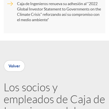
Caja de Ingenieros renueva su adhesión al “2022
i
Global Investor Statement to Governments on the
Climate Crisis” reforzando así su compromiso con
el medio ambiente”
r
e
n
Volver
R
Los socios y
e
empleados de Caja de
d