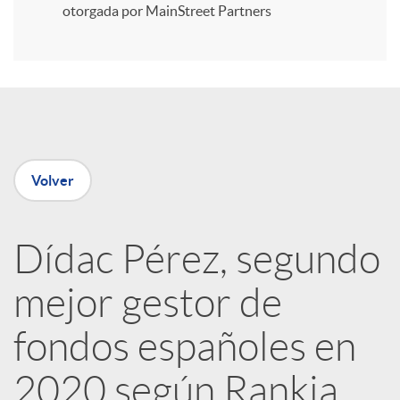
i
otorgada por MainStreet Partners
r
e
Volver
n
R
Dídac Pérez, segundo
mejor gestor de
e
fondos españoles en
d
2020 según Rankia