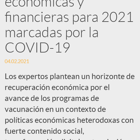
económicas y
financieras para 2021
c
marcadas por la
a
COVID-19
d
04.02.2021
o
Los expertos plantean un horizonte de
recuperación económica por el
r
avance de los programas de
vacunación en un contexto de
d
políticas económicas heterodoxas con
fuerte contenido social,
e