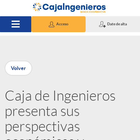
Saltar al contenido principal
Acceso
Date de alta
P
Volver
u
Caja de Ingenieros
b
presenta sus
l
perspectivas
i