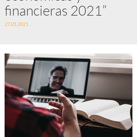
financieras 2021”
s
27.01.2021
S
o
c
i
a
l