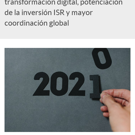
transformación digital, potenciación
de la inversión ISR y mayor
c
coordinación global
o
n
t
e
n
i