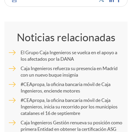
C
o
Noticias relacionadas
m
El Grupo Caja Ingenieros se vuelca en el apoyo a
los afectados por la DANA
p
Caja Ingenieros refuerza su presencia en Madrid
con un nuevo buque insignia
a
#CEApropa, la oficina bancaria móvil de Caja
Ingenieros, enciende motores
r
#CEApropa, la oficina bancaria móvil de Caja
Ingenieros, inicia su recorrido por los municipios
catalanes el 16 de septiembre
t
Caja Ingenieros Gestión renueva su posición como
primera Entidad en obtener la certificación ASG