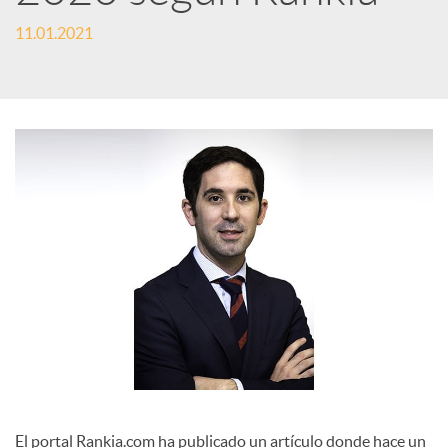
e
11.01.2021
s
S
o
c
i
a
El portal Rankia.com ha publicado un artículo donde hace un