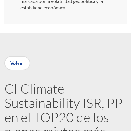
i
marcada por la volatilidad geopolítica y la
estabilidad económica
r
e
n
Volver
R
CI Climate
e
Sustainability ISR, PP
d
en el TOP20 de los