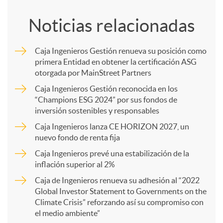
o
Noticias relacionadas
m
Caja Ingenieros Gestión renueva su posición como
primera Entidad en obtener la certificación ASG
p
otorgada por MainStreet Partners
Caja Ingenieros Gestión reconocida en los
a
“Champions ESG 2024” por sus fondos de
inversión sostenibles y responsables
Caja Ingenieros lanza CE HORIZON 2027, un
r
nuevo fondo de renta fija
Caja Ingenieros prevé una estabilización de la
t
inflación superior al 2%
Caja de Ingenieros renueva su adhesión al “2022
i
Global Investor Statement to Governments on the
Climate Crisis” reforzando así su compromiso con
el medio ambiente”