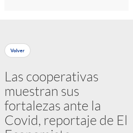
r
e
n
Volver
R
Las cooperativas
e
muestran sus
d
fortalezas ante la
e
Covid, reportaje de El