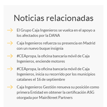
o
Noticias relacionadas
m
El Grupo Caja Ingenieros se vuelca en el apoyo a
los afectados por la DANA
p
Caja Ingenieros refuerza su presencia en Madrid
con un nuevo buque insignia
a
#CEApropa, la oficina bancaria móvil de Caja
Ingenieros, enciende motores
r
#CEApropa, la oficina bancaria móvil de Caja
Ingenieros, inicia su recorrido por los municipios
catalanes el 16 de septiembre
t
Caja Ingenieros Gestión renueva su posición como
primera Entidad en obtener la certificación ASG
i
otorgada por MainStreet Partners