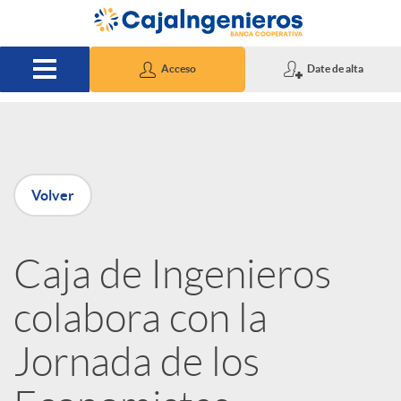
Saltar al contenido principal
Acceso
Date de alta
P
Volver
u
Caja de Ingenieros
b
colabora con la
l
Jornada de los
i