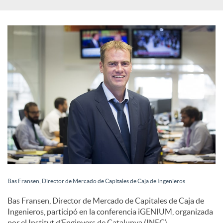
s
S
o
c
i
a
Bas Fransen, Director de Mercado de Capitales de Caja de Ingenieros
l
Bas Fransen, Director de Mercado de Capitales de Caja de
Ingenieros, participó en la conferencia iGENIUM, organizada
por el Institut d’Enginyers de Catalunya (INEC).