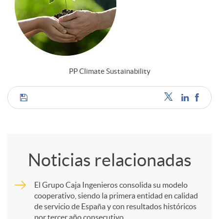
PP Climate Sustainability
C
o
Noticias relacionadas
m
El Grupo Caja Ingenieros consolida su modelo
cooperativo, siendo la primera entidad en calidad
p
de servicio de España y con resultados históricos
por tercer año consecutivo