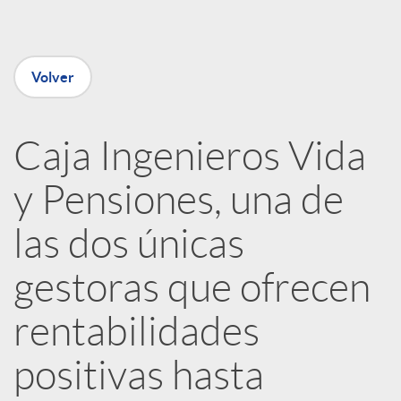
e
n
Volver
R
Caja Ingenieros Vida
e
y Pensiones, una de
d
las dos únicas
e
gestoras que ofrecen
rentabilidades
s
positivas hasta