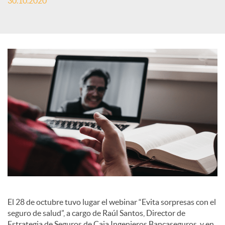
30.10.2020
S
o
c
i
a
l
El 28 de octubre tuvo lugar el webinar “Evita sorpresas con el
e
seguro de salud”, a cargo de Raúl Santos, Director de
Estrategia de Seguros de Caja Ingenieros Bancaseguros, y en