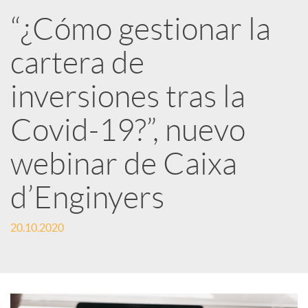
R
“¿Cómo gestionar la
cartera de
e
inversiones tras la
d
Covid-19?”, nuevo
e
webinar de Caixa
d’Enginyers
s
20.10.2020
S
o