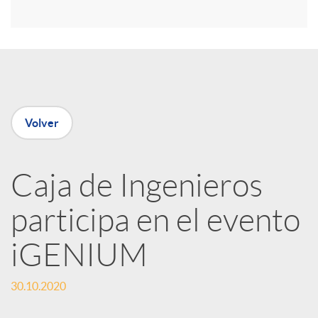
r
e
n
Volver
R
Caja de Ingenieros
e
participa en el evento
d
iGENIUM
e
30.10.2020