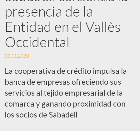
d
presencia de la
e
Entidad en el Vallès
Occidental
s
02.11.2020
S
La cooperativa de crédito impulsa la
o
banca de empresas ofreciendo sus
servicios al tejido empresarial de la
c
comarca y ganando proximidad con
los socios de Sabadell
i