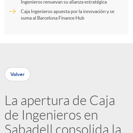
t
Ingenieros renuevan su alianza estratégica
Caja Ingenieros apuesta por la innovación y se
i
suma al Barcelona Finance Hub
r
e
Volver
n
R
La apertura de Caja
de Ingenieros en
e
Sabadell consolida la