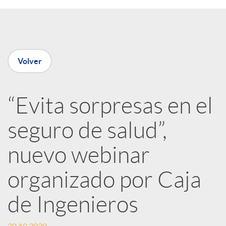
e
n
Volver
R
“Evita sorpresas en el
e
seguro de salud”,
d
nuevo webinar
e
organizado por Caja
de Ingenieros
s