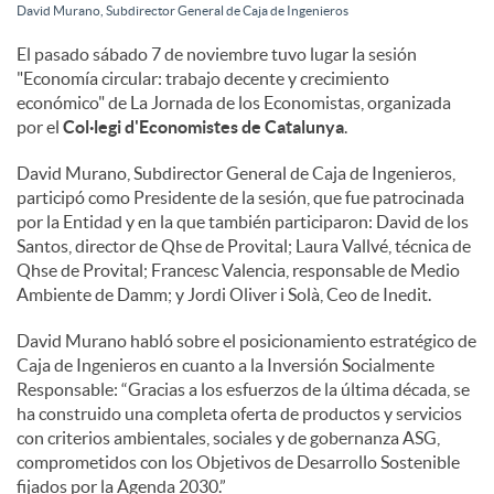
David Murano, Subdirector General de Caja de Ingenieros
c
El pasado sábado 7 de noviembre tuvo lugar la sesión
"Economía circular: trabajo decente y crecimiento
económico" de La Jornada de los Economistas, organizada
o
por el
Col·legi d'Economistes de Catalunya
.
David Murano, Subdirector General de Caja de Ingenieros,
n
participó como Presidente de la sesión, que fue patrocinada
por la Entidad y en la que también participaron: David de los
Santos, director de Qhse de Provital; Laura Vallvé, técnica de
t
Qhse de Provital; Francesc Valencia, responsable de Medio
Ambiente de Damm; y Jordi Oliver i Solà, Ceo de Inedit.
e
David Murano habló sobre el posicionamiento estratégico de
Caja de Ingenieros en cuanto a la Inversión Socialmente
Responsable: “Gracias a los esfuerzos de la última década, se
n
ha construido una completa oferta de productos y servicios
con criterios ambientales, sociales y de gobernanza ASG,
comprometidos con los Objetivos de Desarrollo Sostenible
i
fijados por la Agenda 2030.”