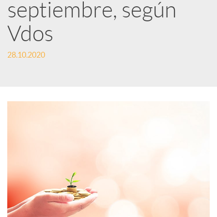
S
septiembre, según
o
Vdos
c
28.10.2020
i
a
l
e