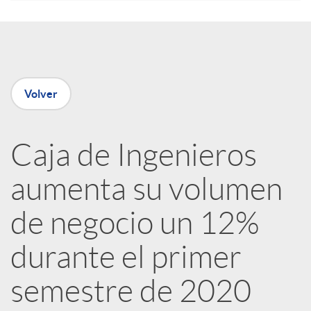
e
n
Volver
R
Caja de Ingenieros
e
aumenta su volumen
d
de negocio un 12%
e
durante el primer
semestre de 2020
s