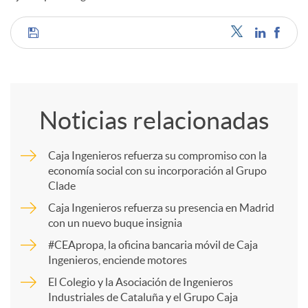
d
C
o
o
Noticias relacionadas
s
m
Caja Ingenieros refuerza su compromiso con la
economía social con su incorporación al Grupo
p
Clade
Caja Ingenieros refuerza su presencia en Madrid
a
con un nuevo buque insignia
#CEApropa, la oficina bancaria móvil de Caja
Ingenieros, enciende motores
r
El Colegio y la Asociación de Ingenieros
Industriales de Cataluña y el Grupo Caja