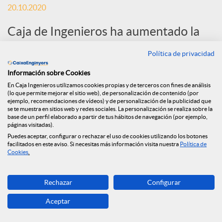
20.10.2020
S
Caja de Ingenieros ha aumentado la
financiación a la economía durante el
o
Política de privacidad
primer semestre de 2020, con una
Información sobre Cookies
c
inversión crediticia de 341 millones de
En Caja Ingenieros utilizamos cookies propias y de terceros con fines de análisis
(lo que permite mejorar el sitio web), de personalización de contenido (por
euros, un 60% más que en el mismo
ejemplo, recomendaciones de vídeos) y de personalización de la publicidad que
se te muestra en sitios web y redes sociales. La personalización se realiza sobre la
i
periodo del año anterior.
base de un perfil elaborado a partir de tus hábitos de navegación (por ejemplo,
páginas visitadas).
Puedes aceptar, configurar o rechazar el uso de cookies utilizando los botones
a
facilitados en este aviso. Si necesitas más información visita nuestra
Política de
Cookies
.
l
Rechazar
Configurar
Aceptar
e