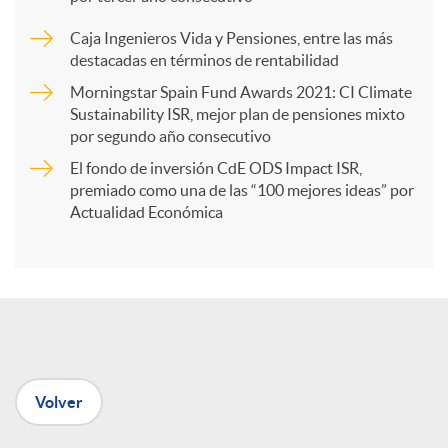
a
Caja Ingenieros Vida y Pensiones, entre las más
destacadas en términos de rentabilidad
r
Morningstar Spain Fund Awards 2021: CI Climate
Sustainability ISR, mejor plan de pensiones mixto
por segundo año consecutivo
t
El fondo de inversión CdE ODS Impact ISR,
premiado como una de las “100 mejores ideas” por
i
Actualidad Económica
r
e
Volver
n