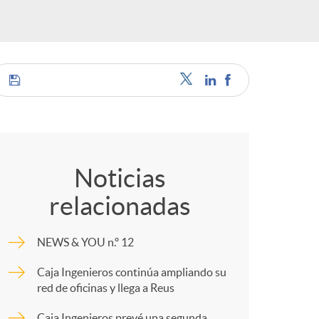
C
o
Noticias
relacionadas
m
NEWS & YOU n.º 12
p
Caja Ingenieros continúa ampliando su
red de oficinas y llega a Reus
a
Caja Ingenieros prevé una segunda