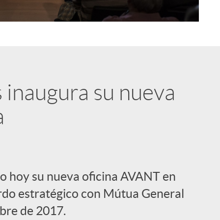
i
s inaugura su nueva
a
l
do hoy su nueva oficina AVANT en
erdo estratégico con Mútua General
bre de 2017.