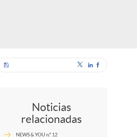
o
r
d
e
i
C
d
o
Noticias
i
relacionadas
m
NEWS & YOU n.º 12