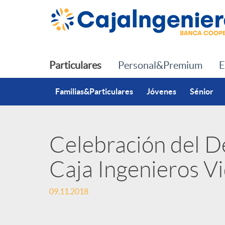
Saltar al contenido principal
Particulares
Personal&Premium
E
Familias&Particulares
Jóvenes
Sénior
Celebración del D
P
Caja Ingenieros V
u
09.11.2018
b