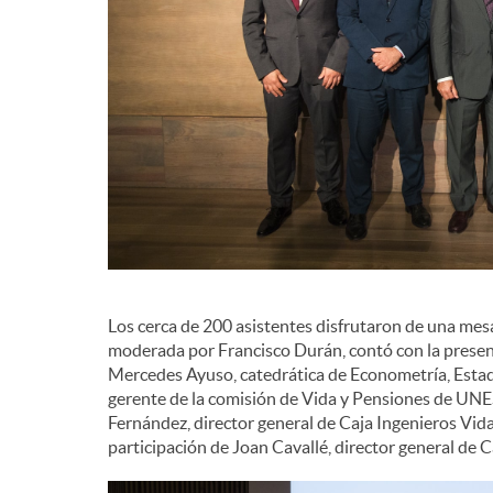
d
e
c
o
n
Los cerca de 200 asistentes disfrutaron de una mes
moderada por Francisco Durán, contó con la presen
Mercedes Ayuso, catedrática de Econometría, Estadí
t
gerente de la comisión de Vida y Pensiones de UNE
Fernández, director general de Caja Ingenieros Vid
participación de Joan Cavallé, director general de C
e