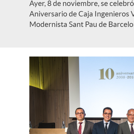
Ayer, 8 de noviembre, se celeb
l
Aniversario de Caja Ingenieros 
Modernista Sant Pau de Barcelo
i
c
a
d
o
r