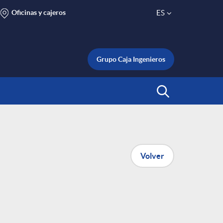
Oficinas y cajeros
ES
S
e
Grupo Caja Ingenieros
l
Abrir Buscar
e
c
Volver
t