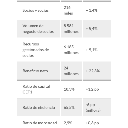
216
Socios y socias
+ 1,4%
miles
Volumen de
8.581
+ 5,4%
negocio de socios
millones
Recursos
6.185
gestionados de
+ 9,1%
millones
socios
24
Beneficio neto
+ 22,3%
millones
Ratio de capital
18,3%
+1,2 pp
CET1
-6 pp
Ratio de eficiencia
65,5%
(millora)
Ratio de morosidad
2,9%
+0,3 pp