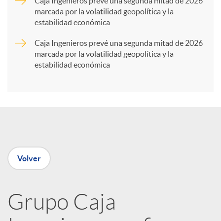
Caja Ingenieros prevé una segunda mitad de 2026
marcada por la volatilidad geopolítica y la
t
estabilidad económica
Caja Ingenieros prevé una segunda mitad de 2026
i
marcada por la volatilidad geopolítica y la
estabilidad económica
r
e
n
Volver
R
Grupo Caja
e