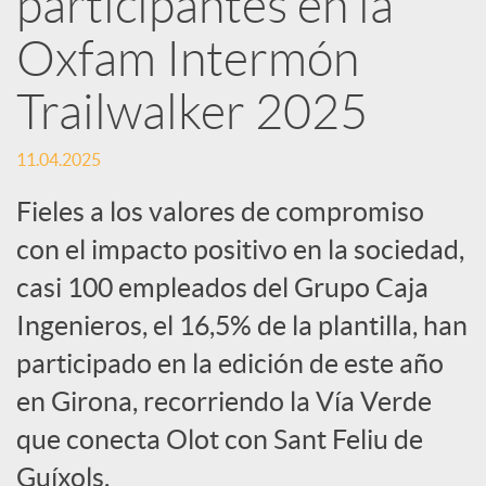
participantes en la
Oxfam Intermón
c
Trailwalker 2025
a
11.04.2025
d
Fieles a los valores de compromiso
con el impacto positivo en la sociedad,
o
casi 100 empleados del Grupo Caja
Ingenieros, el 16,5% de la plantilla, han
r
participado en la edición de este año
d
en Girona, recorriendo la Vía Verde
que conecta Olot con Sant Feliu de
e
Guíxols.