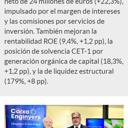
neto de 24 millones de euros (+22,3%),
a
impulsado por el margen de intereses
y las comisiones por servicios de
l
inversión. También mejoran la
rentabilidad ROE (9,4%, +1,2 pp), la
e
posición de solvencia CET-1 por
generación orgánica de capital (18,3%,
s
+1,2 pp), y la de liquidez estructural
(179%, +8 pp).