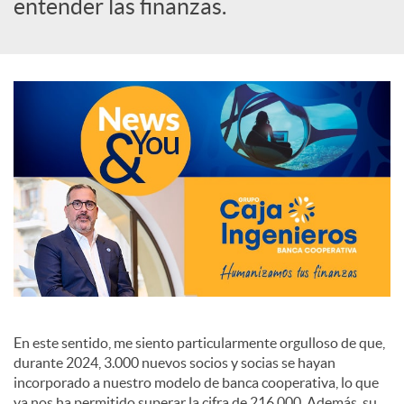
s
entender las finanzas.
S
o
c
i
a
En este sentido, me siento particularmente orgulloso de que,
l
durante 2024, 3.000 nuevos socios y socias se hayan
incorporado a nuestro modelo de banca cooperativa, lo que
ya nos ha permitido superar la cifra de 216.000. Además, su