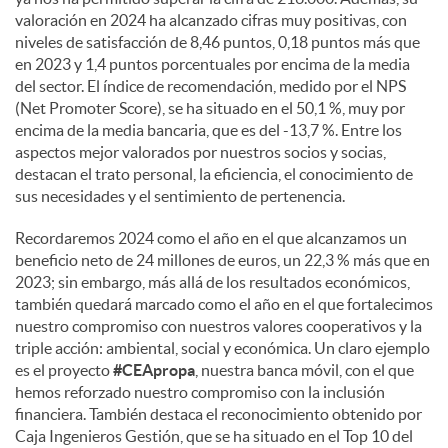
e
valoración en 2024 ha alcanzado cifras muy positivas, con
niveles de satisfacción de 8,46 puntos, 0,18 puntos más que
en 2023 y 1,4 puntos porcentuales por encima de la media
s
del sector. El índice de recomendación, medido por el NPS
(Net Promoter Score), se ha situado en el 50,1 %, muy por
encima de la media bancaria, que es del -13,7 %. Entre los
aspectos mejor valorados por nuestros socios y socias,
destacan el trato personal, la eficiencia, el conocimiento de
sus necesidades y el sentimiento de pertenencia.
Recordaremos 2024 como el año en el que alcanzamos un
beneficio neto de 24 millones de euros, un 22,3 % más que en
2023; sin embargo, más allá de los resultados económicos,
también quedará marcado como el año en el que fortalecimos
nuestro compromiso con nuestros valores cooperativos y la
triple acción: ambiental, social y económica. Un claro ejemplo
es el proyecto
#CEApropa
, nuestra banca móvil, con el que
hemos reforzado nuestro compromiso con la inclusión
financiera. También destaca el reconocimiento obtenido por
Caja Ingenieros Gestión, que se ha situado en el Top 10 del