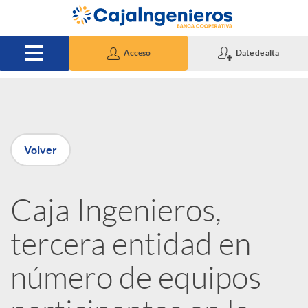
Saltar al contenido principal
Acceso
Date de alta
P
Volver
u
Caja Ingenieros,
b
tercera entidad en
l
número de equipos
i