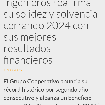
Ingenieros reafirma
d
su solidez y solvencia
e
cerrando 2024 con
sus mejores
s
resultados
S
financieros
o
19.03.2025
El Grupo Cooperativo anuncia su
c
récord histórico por segundo año
i
consecutivo y alcanza un beneficio