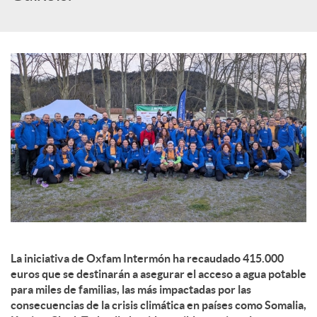
c
o
n
t
e
n
La iniciativa de Oxfam Intermón ha recaudado 415.000
euros que se destinarán a asegurar el acceso a agua potable
para miles de familias, las más impactadas por las
i
consecuencias de la crisis climática en países como Somalia,