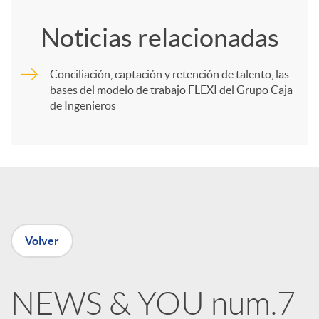
o
Noticias relacionadas
m
Conciliación, captación y retención de talento, las
bases del modelo de trabajo FLEXI del Grupo Caja
p
de Ingenieros
a
r
t
Volver
i
NEWS & YOU num.7