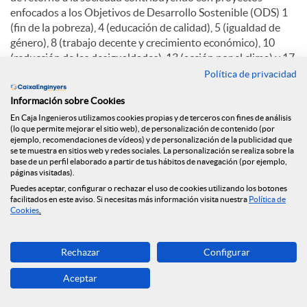
enfocados a los Objetivos de Desarrollo Sostenible (ODS) 1
(fin de la pobreza), 4 (educación de calidad), 5 (igualdad de
género), 8 (trabajo decente y crecimiento económico), 10
(reducción de las desigualdades), 13 (acción por el clima) y 17
(alianzas para lograr los objetivos).
Política de privacidad
La Fundación Caja Ingenieros destinó el año pasado 774.934
Información sobre Cookies
euros a inversión social. A través de la Fundación, el Grupo
En Caja Ingenieros utilizamos cookies propias y de terceros con fines de análisis
(lo que permite mejorar el sitio web), de personalización de contenido (por
Caja Ingenieros también ratifica su compromiso con el
ejemplo, recomendaciones de vídeos) y de personalización de la publicidad que
desarrollo sostenible, la economía social y la acción social, y
se te muestra en sitios web y redes sociales. La personalización se realiza sobre la
por eso un 56% de la inversión social ha ido destinada a
base de un perfil elaborado a partir de tus hábitos de navegación (por ejemplo,
páginas visitadas).
proyectos de este tipo. En 2024, además, los socios y socias
Puedes aceptar, configurar o rechazar el uso de cookies utilizando los botones
de la Entidad mostraron su solidaridad a través de una
facilitados en este aviso. Si necesitas más información visita nuestra
Política de
campaña de crowdfunding de la Fundación que consiguió
Cookies
.
recaudar más de 149.000 euros para colaborar con Cruz Roja
ante la emergencia de la Dana en Valencia.
Rechazar
Configurar
En 2024 la Fundación desarrolló 62 proyectos y alianzas.
Aceptar
6.070 personas se beneficiaron de los programas de inserción
sociolaboral, en tanto que más de 160 personas más