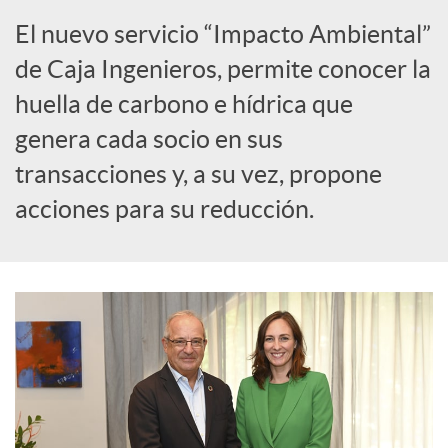
c
El nuevo servicio “Impacto Ambiental”
i
de Caja Ingenieros, permite conocer la
huella de carbono e hídrica que
a
genera cada socio en sus
transacciones y, a su vez, propone
l
acciones para su reducción.
e
s