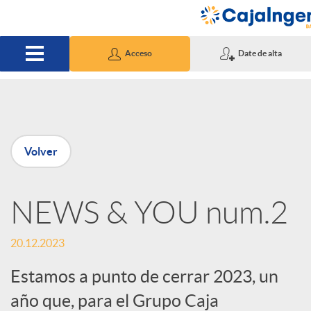
Saltar al contenido principal
Acceso
Date de alta
P
Volver
u
NEWS & YOU num.2
b
20.12.2023
l
Estamos a punto de cerrar 2023, un
i
año que, para el Grupo Caja