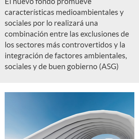
El nuevo fondo promueve
R
características medioambientales y
e
sociales por lo realizará una
combinación entre las exclusiones de
d
los sectores más controvertidos y la
integración de factores ambientales,
e
sociales y de buen gobierno (ASG)
s
S
o