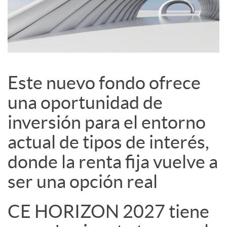
c
i
a
Este nuevo fondo ofrece
una oportunidad de
l
inversión para el entorno
e
actual de tipos de interés,
donde la renta fija vuelve a
s
ser una opción real
CE HORIZON 2027 tiene