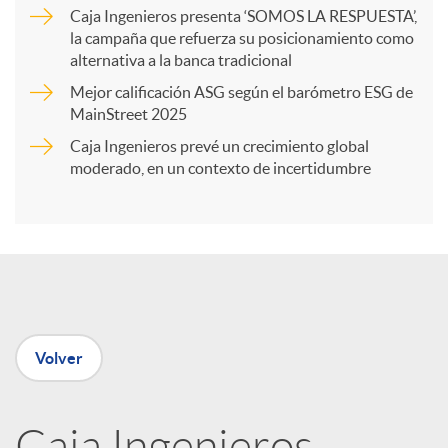
a
Caja Ingenieros presenta ‘SOMOS LA RESPUESTA’,
la campaña que refuerza su posicionamiento como
alternativa a la banca tradicional
r
Mejor calificación ASG según el barómetro ESG de
MainStreet 2025
t
Caja Ingenieros prevé un crecimiento global
moderado, en un contexto de incertidumbre
i
r
e
Volver
n
Caja Ingenieros,