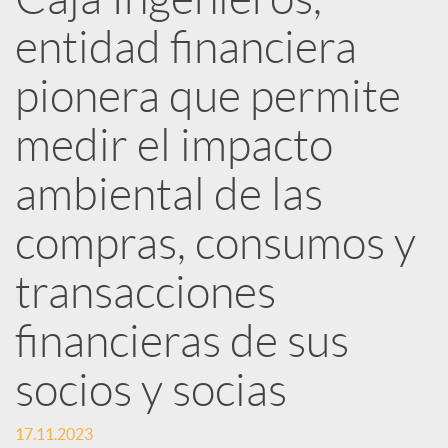
R
entidad financiera
e
pionera que permite
d
medir el impacto
ambiental de las
e
compras, consumos y
s
transacciones
S
financieras de sus
socios y socias
o
17.11.2023