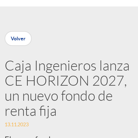
a
r
Volver
t
i
Caja Ingenieros lanza
CE HORIZON 2027,
r
un nuevo fondo de
e
renta fija
n
13.11.2023