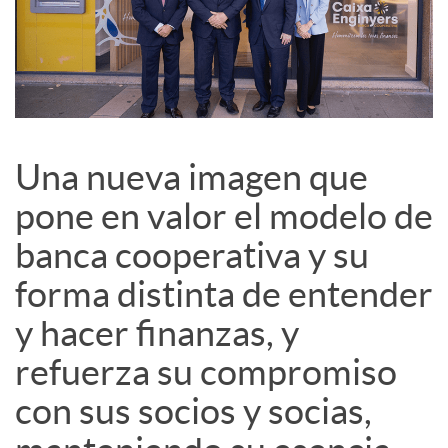
d
e
s
Una nueva imagen que
S
pone en valor el modelo de
banca cooperativa y su
o
forma distinta de entender
c
y hacer finanzas, y
refuerza su compromiso
i
con sus socios y socias,