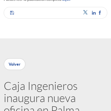
C
o
m
p
Volver
a
Caja Ingenieros
inaugura nueva
r
oficina en Palma