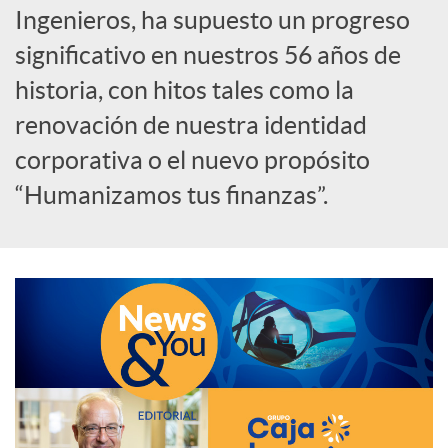
Ingenieros, ha supuesto un progreso
c
significativo en nuestros 56 años de
historia, con hitos tales como la
a
renovación de nuestra identidad
corporativa o el nuevo propósito
d
“Humanizamos tus finanzas”.
o
r
d
e