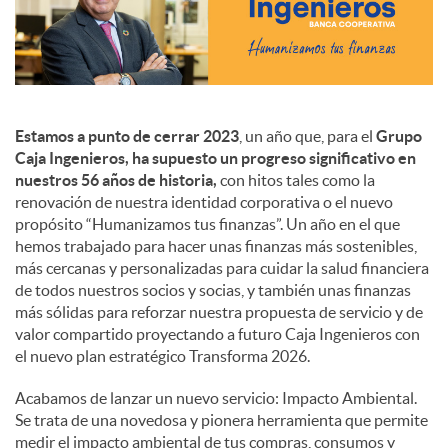
c
o
Estamos a punto de cerrar 2023
, un año que, para el
Grupo
Caja Ingenieros, ha supuesto un progreso significativo en
n
nuestros 56 años de historia,
con hitos tales como la
renovación de nuestra identidad corporativa o el nuevo
propósito “Humanizamos tus finanzas”. Un año en el que
t
hemos trabajado para hacer unas finanzas más sostenibles,
más cercanas y personalizadas para cuidar la salud financiera
de todos nuestros socios y socias, y también unas finanzas
e
más sólidas para reforzar nuestra propuesta de servicio y de
valor compartido proyectando a futuro Caja Ingenieros con
el nuevo plan estratégico Transforma 2026.
n
Acabamos de lanzar un nuevo servicio: Impacto Ambiental.
Se trata de una novedosa y pionera herramienta que permite
i
medir el impacto ambiental de tus compras, consumos y