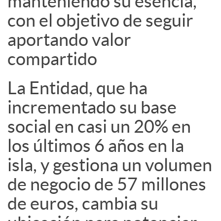
manteniendo su esencia,
a
con el objetivo de seguir
l
aportando valor
compartido
e
La Entidad, que ha
s
incrementado su base
social en casi un 20% en
los últimos 6 años en la
isla, y gestiona un volumen
de negocio de 57 millones
de euros, cambia su