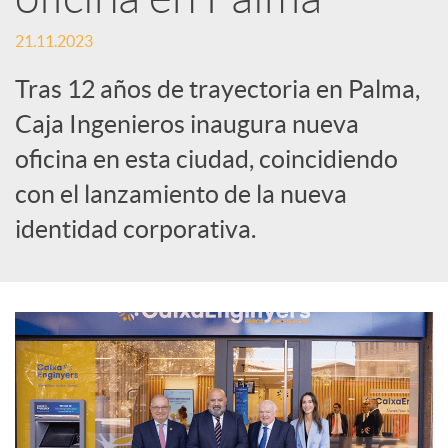
t
21.11.2023
i
Tras 12 años de trayectoria en Palma,
Caja Ingenieros inaugura nueva
r
oficina en esta ciudad, coincidiendo
con el lanzamiento de la nueva
e
identidad corporativa.
n
R
e