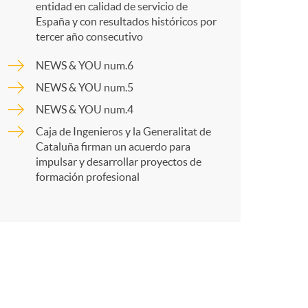
o
entidad en calidad de servicio de
España y con resultados históricos por
a
m
tercer año consecutivo
NEWS & YOU num.6
r
a
NEWS & YOU num.5
NEWS & YOU num.4
t
Caja de Ingenieros y la Generalitat de
Cataluña firman un acuerdo para
impulsar y desarrollar proyectos de
formación profesional
r
e
n