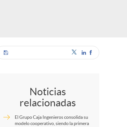
o
r
d
e
C
i
o
d
Noticias
relacionadas
m
i
El Grupo Caja Ingenieros consolida su
p
modelo cooperativo, siendo la primera