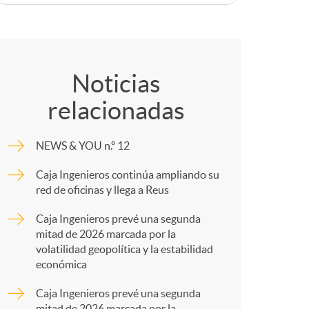
o
C
c
o
Noticias
relacionadas
m
NEWS & YOU n.º 12
a
p
Caja Ingenieros continúa ampliando su
red de oficinas y llega a Reus
a
Caja Ingenieros prevé una segunda
mitad de 2026 marcada por la
e
r
volatilidad geopolítica y la estabilidad
económica
s
t
Caja Ingenieros prevé una segunda
mitad de 2026 marcada por la