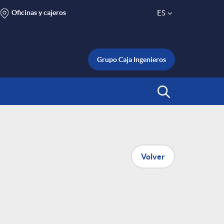
Oficinas y cajeros
ES
S
e
Grupo Caja Ingenieros
l
Abrir Buscar
e
c
Volver
t