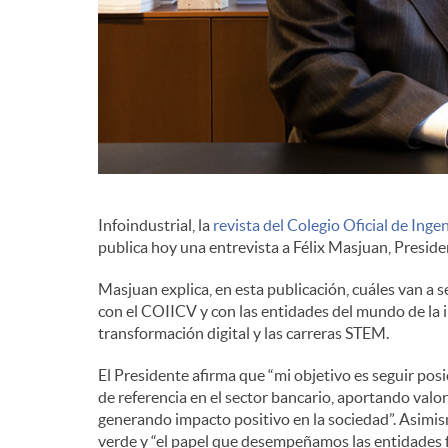
d
e
c
Infoindustrial, la
revista del Colegio Oficial de Ing
o
publica hoy una entrevista a Félix Masjuan, Preside
Masjuan explica, en esta publicación, cuáles van a s
n
con el COIICV y con las entidades del mundo de la in
transformación digital y las carreras STEM.
t
El Presidente afirma que “mi objetivo es seguir po
de referencia en el sector bancario, aportando valor 
e
generando impacto positivo en la sociedad”. Asimis
verde y “el papel que desempeñamos las entidades f