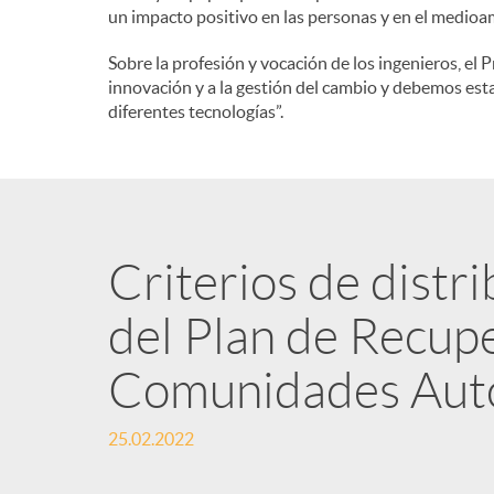
un impacto positivo en las personas y en el medioa
n
Sobre la profesión y vocación de los ingenieros, el
innovación y a la gestión del cambio y debemos est
i
diferentes tecnologías”.
d
o
Criterios de distr
s
del Plan de Recupe
Comunidades Au
25.02.2022