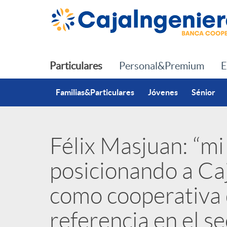
Saltar al contenido principal
Particulares
Personal&Premium
E
Familias&Particulares
Jóvenes
Sénior
Félix Masjuan: “mi
P
posicionando a Ca
u
como cooperativa 
b
referencia en el s