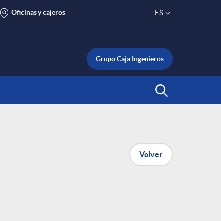
Oficinas y cajeros
ES
S
e
Grupo Caja Ingenieros
l
Abrir Buscar
e
c
Volver
t