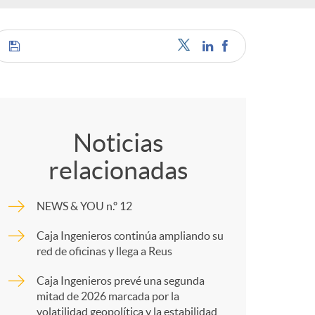
c
C
a
o
Noticias
relacionadas
m
e
NEWS & YOU n.º 12
p
s
Caja Ingenieros continúa ampliando su
red de oficinas y llega a Reus
a
Caja Ingenieros prevé una segunda
mitad de 2026 marcada por la
volatilidad geopolítica y la estabilidad