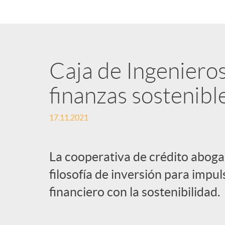
n
i
Caja de Ingeniero
d
finanzas sostenibl
o
17.11.2021
s
La cooperativa de crédito aboga
filosofía de inversión para impul
financiero con la sostenibilidad.