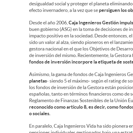
desigualdad social y proteger el planeta eliminando
efecto invernadero, a la vez que se
persiguen los ob
Desde el año 2006,
Caja Ingenieros Gestión impuls
buen gobierno (ASG) en la toma de decisiones de in
impacto positivo en la sociedad. Desde entonces, e
sido un valor al alza, siendo pioneros en el lanzami
gestora nacional en el que los Objetivos de Desarro
de inversión del mismo. Recientemente, la Gestora
fondos de inversión incorpore la etiqueta de sost
Asimismo, la gama de fondos de Caja Ingenieros G
planetas
- siendo 5 el máximo- según el rating de so
los fondos de inversión de la Gestora están posicio
españolas, tanto en términos financieros como de s
Reglamento de Finanzas Sostenibles de la Unión E
reconocido como artículo 8, es decir, como fondo
o sociales.
En paralelo, Caja Ingenieros Vida ha sido pionera e
pensiones individuales gestionados bajo una estrat