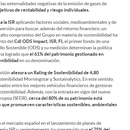
 las externalidades negativas de la emisión de gases de
jetivos de rentabilidad y riesgo individuales.
a la ISR
aplicando factores sociales, medioambientales y de
versión para buscar, además del retorno financiero, un
l alto compromiso del Grupo en materia de sostenibilidad ha
ento del
CdI ODS Impact, ISR, FI,
el primer fondo de una
llo Sostenible (ODS) y su medición determinan la política
 ha logrado que
el 61% del patrimonio gestionado en
enibilidad
en su denominación.
estión
atesora un Rating de Sostenibilidad de 4,80
stenibilidad Morningstar y Sustainalytics. En este sentido,
nados entre los mejores vehículos financieros de gestoras
ostenibilidad. Además, con la entrada en vigor del nuevo
uropea (SFDR),
cerca del 80% de su patrimonio está
s que promueven características sostenibles, ambientales
n el mercado español en el lanzamiento de planes de
egia ISR y, recientemente, ha conseguido que
el 75% del