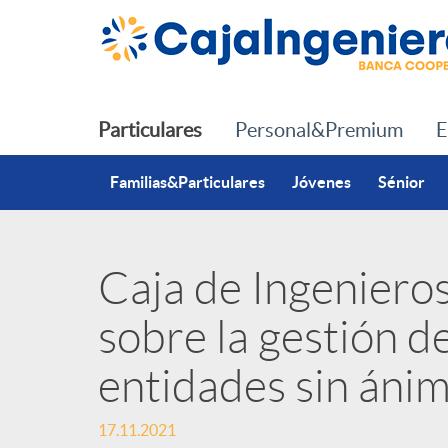
Saltar al contenido principal
Particulares
Personal&Premium
E
Familias&Particulares
Jóvenes
Sénior
Caja de Ingeniero
P
sobre la gestión de
u
entidades sin ánim
b
17.11.2021