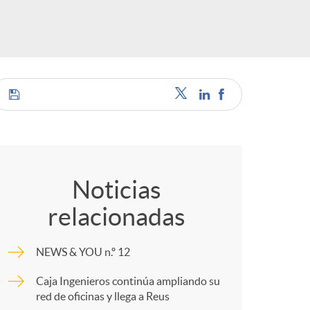
o
r
d
e
C
i
o
Noticias
relacionadas
d
m
NEWS & YOU n.º 12
i
p
Caja Ingenieros continúa ampliando su
red de oficinas y llega a Reus