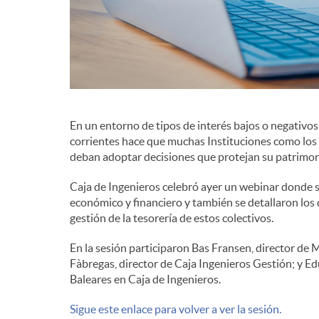
d
e
c
En un entorno de tipos de interés bajos o negativo
corrientes hace que muchas Instituciones como los 
deban adoptar decisiones que protejan su patrimon
o
Caja de Ingenieros celebró ayer un webinar donde s
económico y financiero y también se detallaron los 
n
gestión de la tesorería de estos colectivos.
En la sesión participaron Bas Fransen, director de 
t
Fàbregas, director de Caja Ingenieros Gestión; y Ed
Baleares en Caja de Ingenieros.
e
Sigue este enlace para volver a ver la sesión.