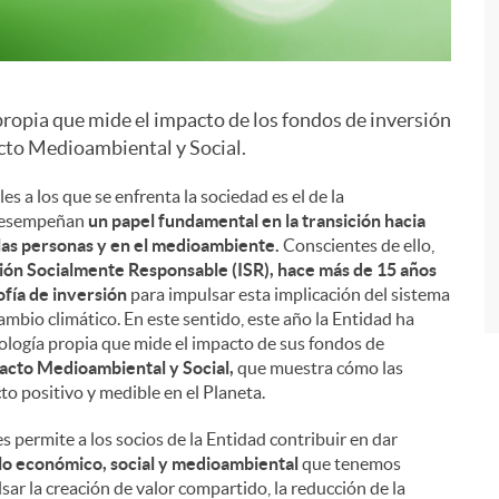
ropia que mide el impacto de los fondos de inversión
i
acto Medioambiental y Social.
 a los que se enfrenta la sociedad es el de la
s desempeñan
un papel fundamental en la transición hacia
las personas y en el medioambiente.
Conscientes de ello,
sión Socialmente Responsable (ISR), hace más de 15 años
fía de inversión
para impulsar esta implicación del sistema
cambio climático. En este sentido, este año la Entidad ha
ología propia que mide el impacto de sus fondos de
acto Medioambiental y Social,
que muestra cómo las
to positivo y medible en el Planeta.
 permite a los socios de la Entidad contribuir en dar
lo económico, social y medioambiental
que tenemos
ar la creación de valor compartido, la reducción de la