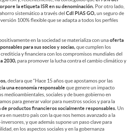
i
orpore la etiqueta ISR en su denominación.
Por otro lado,
 ahorro sistemático a través del
CdI PIAS GO,
un seguro de
ersión 100% flexible que se adapta a todos los perfiles
l
positivamente en la sociedad se materializa con una
oferta
onsables para sus socios y socias,
que cumplen los
ón crediticia y financiera con los compromisos mundiales del
da 2030,
para promover la lucha contra el cambio climático y
os,
declara que “Hace 15 años que apostamos por las
cia una economía responsable
que genere un impacto
os medioambientales, sociales y de buen gobierno en
mos para generar valor para nuestros socios y para la
a de productos financieros socialmente responsables.
Un
a en nuestro país con la que nos hemos avanzado a la
os-inversores, y que además supone un paso clave para
ilidad, en los aspectos sociales y en la gobernanza