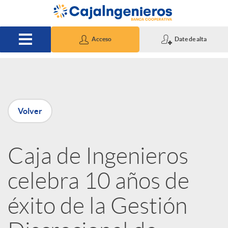
Saltar al contenido principal
Acceso
Date de alta
P
Volver
u
Caja de Ingenieros
b
celebra 10 años de
l
éxito de la Gestión
i