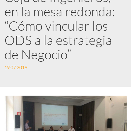
en la mesa redonda:
e
“Cómo vincular los
d
ODS a la estrategia
e
de Negocio”
s
19.07.2019
S
o
c