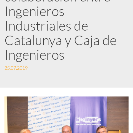
Ingenieros
t
Industriales de
i
Catalunya y Caja de
r
Ingenieros
25.07.2019
e
n
R
e