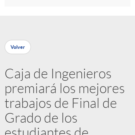
r
e
n
Volver
R
Caja de Ingenieros
e
premiará los mejores
d
trabajos de Final de
e
Grado de los
estudiantes de