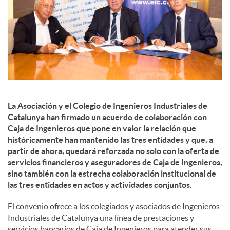
d
e
s
La Asociación y el Colegio de Ingenieros Industriales de
Catalunya han firmado un acuerdo de colaboración con
S
Caja de Ingenieros que pone en valor la relación que
históricamente han mantenido las tres entidades y que, a
partir de ahora, quedará reforzada no solo con la oferta de
o
servicios financieros y aseguradores de Caja de Ingenieros,
sino también con la estrecha colaboración institucional de
las tres entidades en actos y actividades conjuntos.
c
El convenio ofrece a los colegiados y asociados de Ingenieros
Industriales de Catalunya una línea de prestaciones y
i
servicios bancarios de Caja de Ingenieros para atender sus