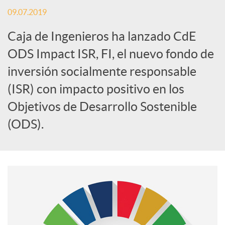
09.07.2019
S
Caja de Ingenieros ha lanzado CdE
o
ODS Impact ISR, FI, el nuevo fondo de
inversión socialmente responsable
c
(ISR) con impacto positivo en los
Objetivos de Desarrollo Sostenible
i
(ODS).
a
l
e