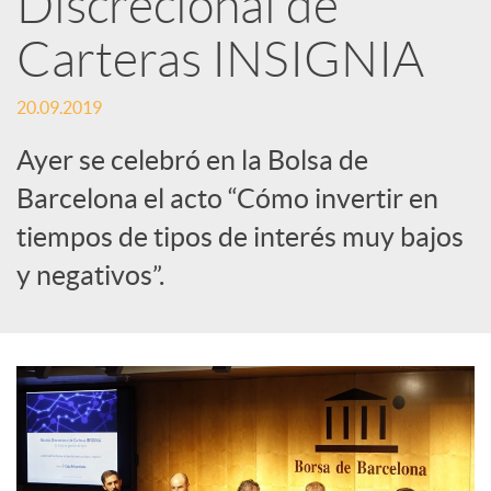
Discrecional de
Carteras INSIGNIA
c
20.09.2019
a
Ayer se celebró en la Bolsa de
d
Barcelona el acto “Cómo invertir en
tiempos de tipos de interés muy bajos
o
y negativos”.
r
d
e