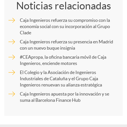
Noticias relacionadas
m
Caja Ingenieros refuerza su compromiso con la
economía social con su incorporación al Grupo
p
Clade
Caja Ingenieros refuerza su presencia en Madrid
a
con un nuevo buque insignia
#CEApropa, la oficina bancaria móvil de Caja
Ingenieros, enciende motores
r
El Colegio y la Asociación de Ingenieros
Industriales de Cataluña y el Grupo Caja
t
Ingenieros renuevan su alianza estratégica
Caja Ingenieros apuesta por la innovación y se
i
suma al Barcelona Finance Hub
r