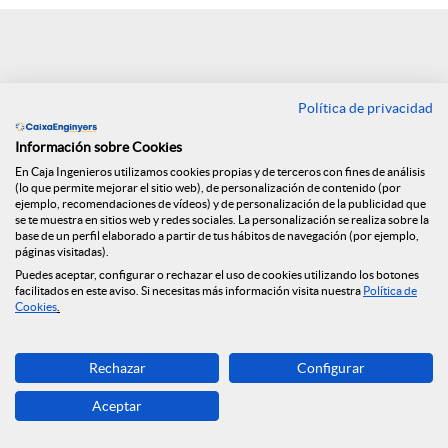
e
n
Política de privacidad
Volver
R
Información sobre Cookies
En Caja Ingenieros utilizamos cookies propias y de terceros con fines de análisis
Segunda edición de
(lo que permite mejorar el sitio web), de personalización de contenido (por
e
ejemplo, recomendaciones de vídeos) y de personalización de la publicidad que
se te muestra en sitios web y redes sociales. La personalización se realiza sobre la
los Cuadernos de
base de un perfil elaborado a partir de tus hábitos de navegación (por ejemplo,
páginas visitadas).
d
Puedes aceptar, configurar o rechazar el uso de cookies utilizando los botones
Finanzas y Seguros
facilitados en este aviso. Si necesitas más información visita nuestra
Política de
Cookies
.
e
09.07.2019
Rechazar
Configurar
Os presentamos la segunda edición de
s
Aceptar
los Cuadernos de finanzas y seguros: