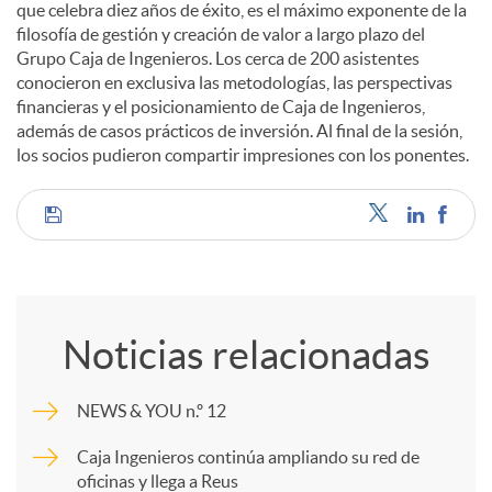
que celebra diez años de éxito, es el máximo exponente de la
filosofía de gestión y creación de valor a largo plazo del
d
Grupo Caja de Ingenieros. Los cerca de 200 asistentes
conocieron en exclusiva las metodologías, las perspectivas
financieras y el posicionamiento de Caja de Ingenieros,
o
además de casos prácticos de inversión. Al final de la sesión,
los socios pudieron compartir impresiones con los ponentes.
s
C
o
Noticias relacionadas
m
NEWS & YOU n.º 12
p
Caja Ingenieros continúa ampliando su red de
oficinas y llega a Reus