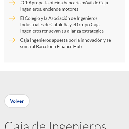
#CEApropa, la oficina bancaria móvil de Caja
Ingenieros, enciende motores
r
El Colegio y la Asociación de Ingenieros
Industriales de Cataluña y el Grupo Caja
t
Ingenieros renuevan su alianza estratégica
Caja Ingenieros apuesta por la innovación y se
i
suma al Barcelona Finance Hub
r
e
Volver
n
R
Caja de Ingenieros,