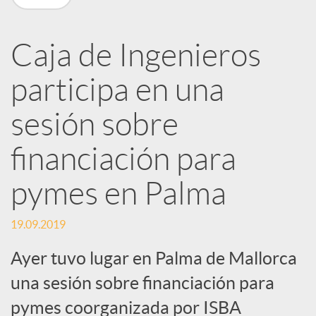
R
Caja de Ingenieros
e
participa en una
d
sesión sobre
e
financiación para
pymes en Palma
s
19.09.2019
S
Ayer tuvo lugar en Palma de Mallorca
una sesión sobre financiación para
o
pymes coorganizada por ISBA