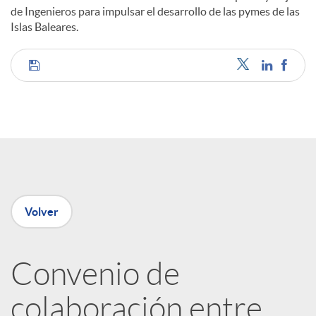
de Ingenieros para impulsar el desarrollo de las pymes de las
Islas Baleares.
C
o
m
p
Volver
a
Convenio de
colaboración entre
r