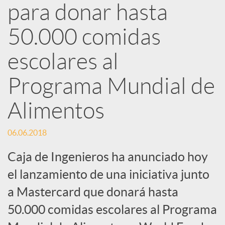
d
para donar hasta
e
50.000 comidas
escolares al
s
Programa Mundial de
S
Alimentos
o
06.06.2018
Caja de Ingenieros ha anunciado hoy
c
el lanzamiento de una iniciativa junto
i
a Mastercard que donará hasta
50.000 comidas escolares al Programa