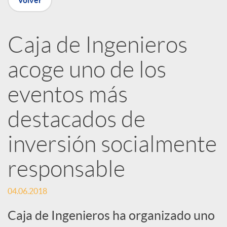
Volver
R
Caja de Ingenieros
e
acoge uno de los
d
eventos más
e
destacados de
inversión socialmente
s
responsable
S
04.06.2018
o
Caja de Ingenieros ha organizado uno