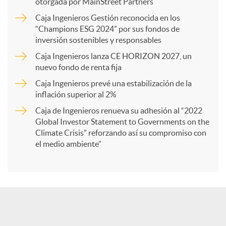
p
otorgada por MainStreet Partners
Caja Ingenieros Gestión reconocida en los
a
“Champions ESG 2024” por sus fondos de
inversión sostenibles y responsables
Caja Ingenieros lanza CE HORIZON 2027, un
r
nuevo fondo de renta fija
Caja Ingenieros prevé una estabilización de la
t
inflación superior al 2%
Caja de Ingenieros renueva su adhesión al “2022
i
Global Investor Statement to Governments on the
Climate Crisis” reforzando así su compromiso con
el medio ambiente”
r
e