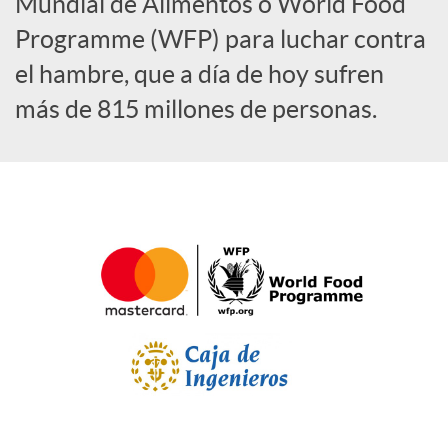
a
Mundial de Alimentos o World Food
Programme (WFP) para luchar contra
l
el hambre, que a día de hoy sufren
más de 815 millones de personas.
e
s