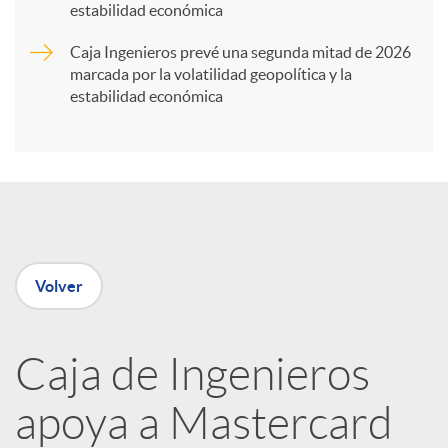
t
estabilidad económica
Caja Ingenieros prevé una segunda mitad de 2026
i
marcada por la volatilidad geopolítica y la
estabilidad económica
r
e
n
Volver
R
Caja de Ingenieros
e
apoya a Mastercard