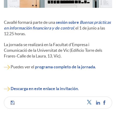
Cavallé formará parte de una
sesión sobre
Buenas prácticas
en información financiera y de control
, el 1 de junio a las
12.25 horas.
La jornada se realizará en la Facultat d'Empresa i
Comunicació de la Universitat de Vic (Edificio Torre dels
Frares-Calle de la Laura, 13, Vic).
Puedes ver el
programa completo de la jornada
.
Descarga en este enlace la invitación.
C