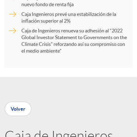
r
nuevo fondo de renta fija
Caja Ingenieros prevé una estabilización de la
t
inflación superior al 2%
Caja de Ingenieros renueva su adhesión al “2022
i
Global Investor Statement to Governments on the
Climate Crisis” reforzando así su compromiso con
el medio ambiente”
r
e
n
Volver
R
Caja de Ingenieros