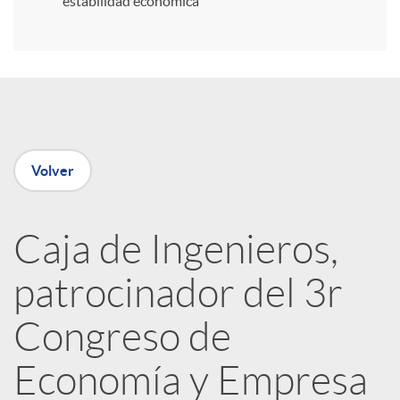
estabilidad económica
r
e
n
Volver
R
Caja de Ingenieros,
e
patrocinador del 3r
d
Congreso de
e
Economía y Empresa