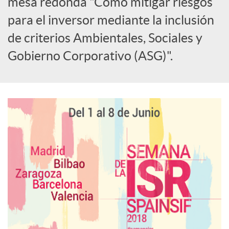
i
mesa redonda "Cómo mitigar riesgos
para el inversor mediante la inclusión
a
de criterios Ambientales, Sociales y
Gobierno Corporativo (ASG)".
l
e
s