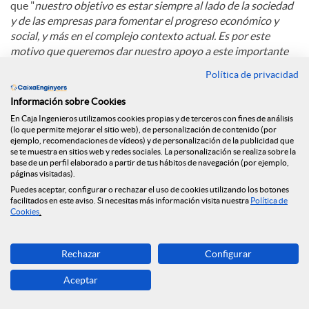
que "
nuestro objetivo es estar siempre al lado de la sociedad
y de las empresas para fomentar el progreso económico y
social, y más en el complejo contexto actual. Es por este
motivo que queremos dar nuestro apoyo a este importante
congreso, punto de encuentro y debate sobre el modelo
Política de privacidad
empresarial y económico de Cataluña"
.
Información sobre Cookies
En Caja Ingenieros utilizamos cookies propias y de terceros con fines de análisis
C
(lo que permite mejorar el sitio web), de personalización de contenido (por
ejemplo, recomendaciones de vídeos) y de personalización de la publicidad que
se te muestra en sitios web y redes sociales. La personalización se realiza sobre la
base de un perfil elaborado a partir de tus hábitos de navegación (por ejemplo,
o
páginas visitadas).
Puedes aceptar, configurar o rechazar el uso de cookies utilizando los botones
Noticias relacionadas
facilitados en este aviso. Si necesitas más información visita nuestra
Política de
Cookies
.
m
Caja Ingenieros refuerza su compromiso con la
Rechazar
Configurar
economía social con su incorporación al Grupo
p
Clade
Aceptar
Caja Ingenieros refuerza su presencia en Madrid