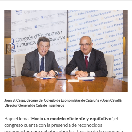
e
s
Joan B. Casas, decano del Colegio de Economistas de Cataluña y Joan Cavallé,
Director General de Caja de Ingenieros
Bajo el lema "
Hacia un modelo eficiente y equitativo
", el
congreso cuenta con la presencia de reconocidos
economistas para debatir sobre la situación de la economía