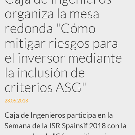
e
organiza la mesa
d
redonda "Cómo
e
mitigar riesgos para
el inversor mediante
s
la inclusión de
S
criterios ASG"
o
28.05.2018
Caja de Ingenieros participa en la
c
Semana de la ISR Spainsif 2018 con la