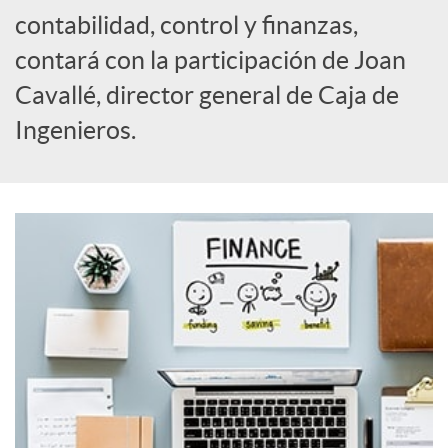
o
contabilidad, control y finanzas,
c
contará con la participación de Joan
Cavallé, director general de Caja de
i
Ingenieros.
a
l
e
s