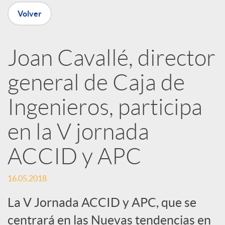
n
Volver
R
Joan Cavallé, director
e
general de Caja de
d
Ingenieros, participa
e
en la V jornada
ACCID y APC
s
16.05.2018
S
La V Jornada ACCID y APC, que se
centrará en las Nuevas tendencias en