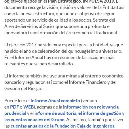
objetivos fijados en el
Plan Estratégico
,
IMPULSA 2019
. El
documento recoge la visión, misión y valores de la Entidad así
d
como la nueva estructura, que tiene el objetivo de seguir
aportando un servicio de calidad a los socios. Se trata del
Área de Servicios al Socio, que supone una profunda e
o
innovadora transformación del área comercial tradicional.
El ejercicio 2017 ha sido muy especial para la Entidad, ya que
s
ha sido el año de celebración del quincuagésimo aniversario.
En el Informe Anual hay un resumen de las acciones más
relevantes que se han desarrollado.
El informe también incluye una mirada al entorno económico,
bancario y regulador, así como el Informe Financiero y de
Gestión del Riesgo.
Puede leer el
Informe Anual completo
(versión
en
PDF
o
WEB
), además de la
información con relevancia
prudencial
y el
informe de auditoría, el informe de gestión y
las cuentas anuales del Grupo
. Asimismo, también podrá ver
las
cuentas anuales de la Fundación Caja de Ingenieros
.