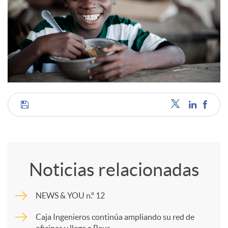
C
o
Noticias relacionadas
m
NEWS & YOU n.º 12
p
Caja Ingenieros continúa ampliando su red de