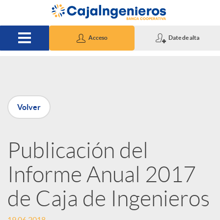
Saltar al contenido principal
Acceso
Date de alta
P
Volver
u
Publicación del
b
Informe Anual 2017
l
de Caja de Ingenieros
i