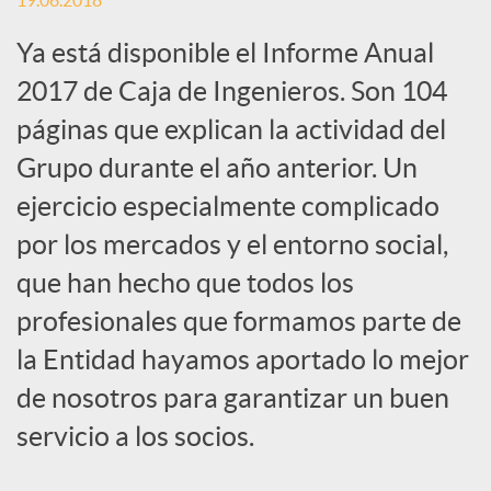
19.06.2018
c
Ya está disponible el Informe Anual
2017 de Caja de Ingenieros. Son 104
a
páginas que explican la actividad del
Grupo durante el año anterior. Un
d
ejercicio especialmente complicado
por los mercados y el entorno social,
o
que han hecho que todos los
profesionales que formamos parte de
r
la Entidad hayamos aportado lo mejor
de nosotros para garantizar un buen
d
servicio a los socios.
e