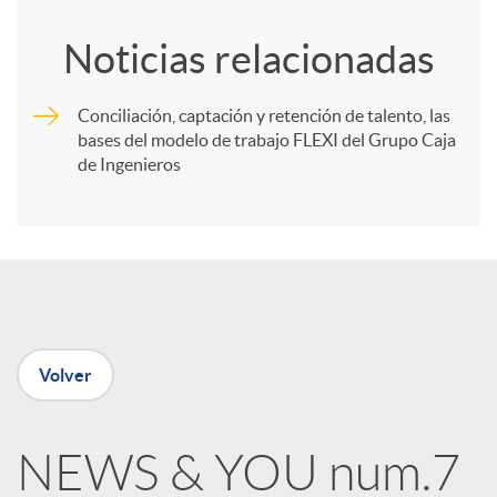
o
Noticias relacionadas
m
Conciliación, captación y retención de talento, las
bases del modelo de trabajo FLEXI del Grupo Caja
p
de Ingenieros
a
r
t
Volver
i
NEWS & YOU num.7