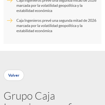
Caja Ingenieros prevé una segunda mitad de 2026
marcada por la volatilidad geopolítica y la
t
estabilidad económica
Caja Ingenieros prevé una segunda mitad de 2026
i
marcada por la volatilidad geopolítica y la
estabilidad económica
r
e
n
Volver
R
Grupo Caja
e