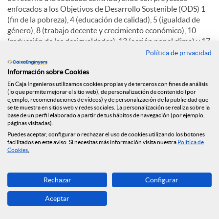
enfocados a los Objetivos de Desarrollo Sostenible (ODS) 1
(fin de la pobreza), 4 (educación de calidad), 5 (igualdad de
género), 8 (trabajo decente y crecimiento económico), 10
(reducción de las desigualdades), 13 (acción por el clima) y 17
(alianzas para lograr los objetivos).
Política de privacidad
La Fundación Caja Ingenieros destinó el año pasado 774.934
Información sobre Cookies
euros a inversión social. A través de la Fundación, el Grupo
En Caja Ingenieros utilizamos cookies propias y de terceros con fines de análisis
(lo que permite mejorar el sitio web), de personalización de contenido (por
Caja Ingenieros también ratifica su compromiso con el
ejemplo, recomendaciones de vídeos) y de personalización de la publicidad que
desarrollo sostenible, la economía social y la acción social, y
se te muestra en sitios web y redes sociales. La personalización se realiza sobre la
por eso un 56% de la inversión social ha ido destinada a
base de un perfil elaborado a partir de tus hábitos de navegación (por ejemplo,
páginas visitadas).
proyectos de este tipo. En 2024, además, los socios y socias
Puedes aceptar, configurar o rechazar el uso de cookies utilizando los botones
de la Entidad mostraron su solidaridad a través de una
facilitados en este aviso. Si necesitas más información visita nuestra
Política de
campaña de crowdfunding de la Fundación que consiguió
Cookies
.
recaudar más de 149.000 euros para colaborar con Cruz Roja
ante la emergencia de la Dana en Valencia.
Rechazar
Configurar
En 2024 la Fundación desarrolló 62 proyectos y alianzas.
Aceptar
6.070 personas se beneficiaron de los programas de inserción
sociolaboral, en tanto que más de 160 personas más