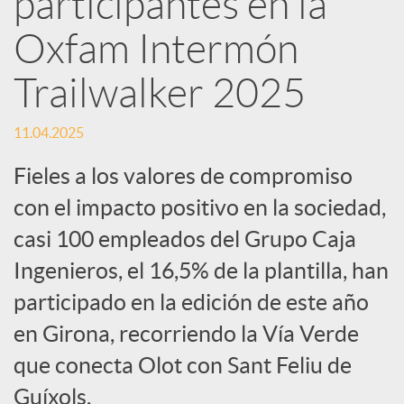
participantes en la
Oxfam Intermón
c
Trailwalker 2025
a
11.04.2025
d
Fieles a los valores de compromiso
con el impacto positivo en la sociedad,
o
casi 100 empleados del Grupo Caja
Ingenieros, el 16,5% de la plantilla, han
r
participado en la edición de este año
d
en Girona, recorriendo la Vía Verde
que conecta Olot con Sant Feliu de
e
Guíxols.