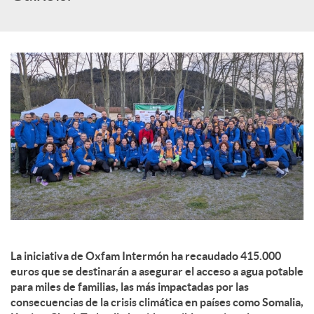
c
o
n
t
e
n
La iniciativa de Oxfam Intermón ha recaudado 415.000
euros que se destinarán a asegurar el acceso a agua potable
para miles de familias, las más impactadas por las
i
consecuencias de la crisis climática en países como Somalia,