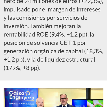
neto de 24 millones de euros (+22,3%),
a
impulsado por el margen de intereses
y las comisiones por servicios de
l
inversión. También mejoran la
rentabilidad ROE (9,4%, +1,2 pp), la
e
posición de solvencia CET-1 por
generación orgánica de capital (18,3%,
s
+1,2 pp), y la de liquidez estructural
(179%, +8 pp).