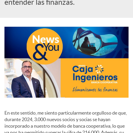
s
entender las finanzas.
S
o
c
i
a
En este sentido, me siento particularmente orgulloso de que,
l
durante 2024, 3.000 nuevos socios y socias se hayan
incorporado a nuestro modelo de banca cooperativa, lo que
ya nos ha permitido superar la cifra de 216.000. Además, su