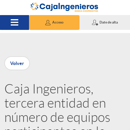
Saltar al contenido principal
Acceso
Date de alta
P
Volver
u
Caja Ingenieros,
b
tercera entidad en
l
número de equipos
i