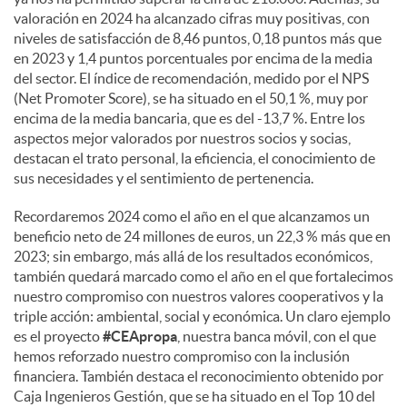
e
valoración en 2024 ha alcanzado cifras muy positivas, con
niveles de satisfacción de 8,46 puntos, 0,18 puntos más que
en 2023 y 1,4 puntos porcentuales por encima de la media
s
del sector. El índice de recomendación, medido por el NPS
(Net Promoter Score), se ha situado en el 50,1 %, muy por
encima de la media bancaria, que es del -13,7 %. Entre los
aspectos mejor valorados por nuestros socios y socias,
destacan el trato personal, la eficiencia, el conocimiento de
sus necesidades y el sentimiento de pertenencia.
Recordaremos 2024 como el año en el que alcanzamos un
beneficio neto de 24 millones de euros, un 22,3 % más que en
2023; sin embargo, más allá de los resultados económicos,
también quedará marcado como el año en el que fortalecimos
nuestro compromiso con nuestros valores cooperativos y la
triple acción: ambiental, social y económica. Un claro ejemplo
es el proyecto
#CEApropa
, nuestra banca móvil, con el que
hemos reforzado nuestro compromiso con la inclusión
financiera. También destaca el reconocimiento obtenido por
Caja Ingenieros Gestión, que se ha situado en el Top 10 del