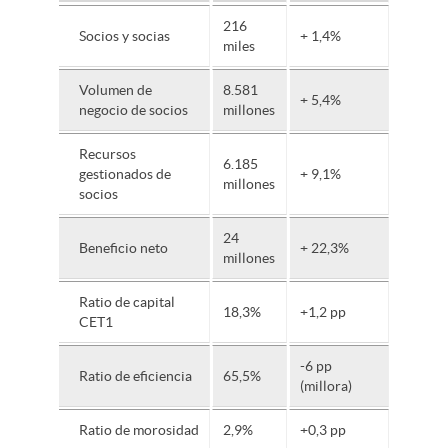
216
Socios y socias
+ 1,4%
miles
Volumen de
8.581
+ 5,4%
negocio de socios
millones
Recursos
6.185
gestionados de
+ 9,1%
millones
socios
24
Beneficio neto
+ 22,3%
millones
Ratio de capital
18,3%
+1,2 pp
CET1
-6 pp
Ratio de eficiencia
65,5%
(millora)
Ratio de morosidad
2,9%
+0,3 pp