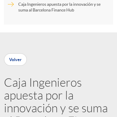
r
Caja Ingenieros apuesta por la innovación y se
suma al Barcelona Finance Hub
t
i
r
Volver
e
Caja Ingenieros
n
apuesta por la
R
innovación y se suma