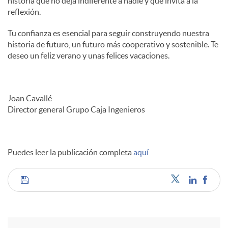
historia que no deja indiferente a nadie y que invita a la
reflexión.
Tu confianza es esencial para seguir construyendo nuestra
historia de futuro, un futuro más cooperativo y sostenible. Te
deseo un feliz verano y unas felices vacaciones.
Joan Cavallé
Director general Grupo Caja Ingenieros
Puedes leer la publicación completa
aquí
C
o