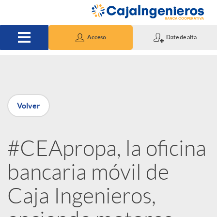
Saltar al contenido principal
Acceso
Date de alta
P
Volver
u
#CEApropa, la oficina
b
bancaria móvil de
l
Caja Ingenieros,
i