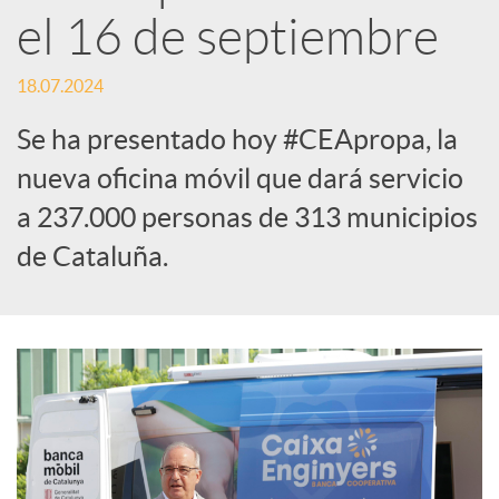
el 16 de septiembre
S
18.07.2024
o
Se ha presentado hoy #CEApropa, la
nueva oficina móvil que dará servicio
c
a 237.000 personas de 313 municipios
de Cataluña.
i
a
l
e