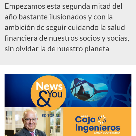
Empezamos esta segunda mitad del
e
año bastante ilusionados y con la
ambición de seguir cuidando la salud
d
financiera de nuestros socios y socias,
e
sin olvidar la de nuestro planeta
s
S
o
c