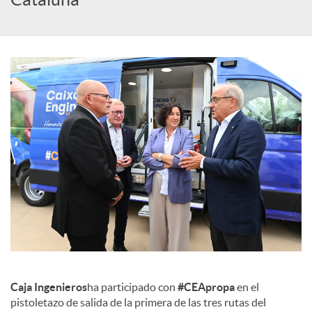
c
o
n
t
e
n
Caja Ingenieros
ha participado con
#CEApropa
en el
i
pistoletazo de salida de la primera de las tres rutas del