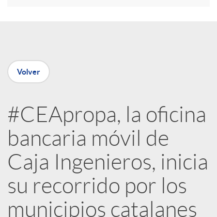
e
n
Volver
R
#CEApropa, la oficina
e
bancaria móvil de
d
Caja Ingenieros, inicia
e
su recorrido por los
municipios catalanes
s