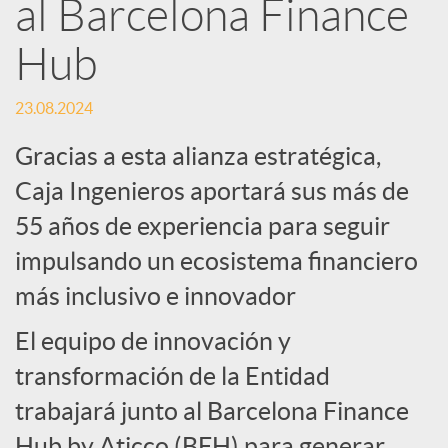
e
al Barcelona Finance
Hub
d
23.08.2024
e
Gracias a esta alianza estratégica,
s
Caja Ingenieros aportará sus más de
55 años de experiencia para seguir
S
impulsando un ecosistema financiero
más inclusivo e innovador
o
El equipo de innovación y
c
transformación de la Entidad
trabajará junto al Barcelona Finance
Hub by Aticco (BFH) para generar