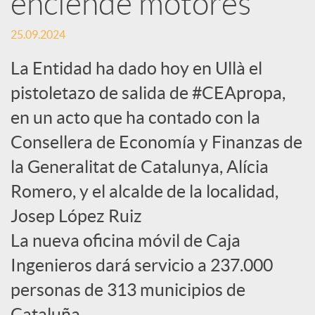
enciende motores
c
25.09.2024
La Entidad ha dado hoy en Ullà el
a
pistoletazo de salida de #CEApropa,
en un acto que ha contado con la
d
Consellera de Economía y Finanzas de
la Generalitat de Catalunya, Alícia
o
Romero, y el alcalde de la localidad,
r
Josep López Ruiz
La nueva oficina móvil de Caja
d
Ingenieros dará servicio a 237.000
personas de 313 municipios de
e
Cataluña