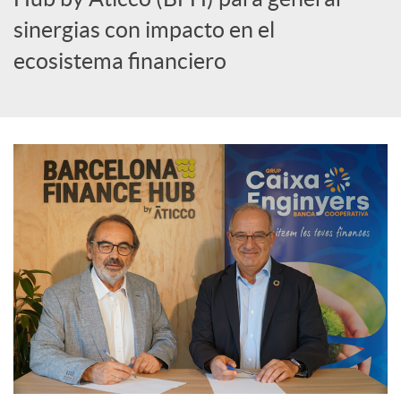
i
sinergias con impacto en el
a
ecosistema financiero
l
e
s