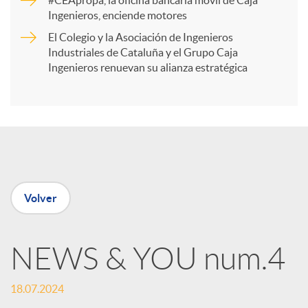
#CEApropa, la oficina bancaria móvil de Caja
Ingenieros, enciende motores
r
El Colegio y la Asociación de Ingenieros
Industriales de Cataluña y el Grupo Caja
t
Ingenieros renuevan su alianza estratégica
i
r
e
Volver
n
NEWS & YOU num.4
R
18.07.2024