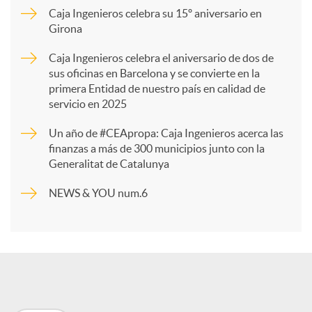
Caja Ingenieros celebra su 15º aniversario en
Girona
a
Caja Ingenieros celebra el aniversario de dos de
sus oficinas en Barcelona y se convierte en la
r
primera Entidad de nuestro país en calidad de
servicio en 2025
t
Un año de #CEApropa: Caja Ingenieros acerca las
finanzas a más de 300 municipios junto con la
Generalitat de Catalunya
i
NEWS & YOU num.6
r
e
n