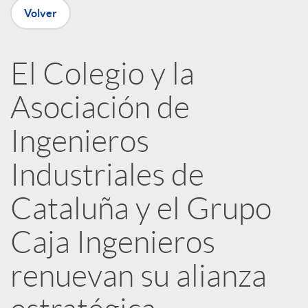
Volver
R
El Colegio y la
e
Asociación de
d
Ingenieros
e
Industriales de
Cataluña y el Grupo
s
Caja Ingenieros
S
renuevan su alianza
o