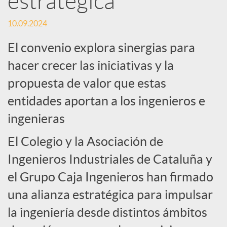
estratégica
c
10.09.2024
El convenio explora sinergias para
i
hacer crecer las iniciativas y la
propuesta de valor que estas
a
entidades aportan a los ingenieros e
ingenieras
l
El Colegio y la Asociación de
e
Ingenieros Industriales de Cataluña y
el Grupo Caja Ingenieros han firmado
s
una alianza estratégica para impulsar
la ingeniería desde distintos ámbitos