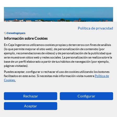
Política de privacidad
Información sobre Cookies
En Caja Ingenieros utilizamos cookies propias y de terceros con fines de análisis
(lo que permite mejorar el sitio web), de personalización de contenido (por
ejemplo, recomendaciones de vídeos) y de personalización de la publicidad que
se te muestra en sitios web y redes sociales. La personalización se realiza sobre la
base de un perfil elaborado a partir de tus hábitos de navegación (por ejemplo,
páginas visitadas).
Puedes aceptar, configurar o rechazar el uso de cookies utilizando los botones
facilitados en este aviso. Si necesitas más información visita nuestra
Política de
Cookies
.
En su apuesta por contribuir en la sostenibilidad y el medio
ambiente, el
Grupo Caja de Ingenieros ha reforzado su
Rechazar
Configurar
cartera de productos con el lanzamiento del nuevo
Préstamo ECO Rehabilita,
que estará disponible para sus
Aceptar
socios y socias, con el objetivo de colaborar en la concesión
de financiación a particulares, empresas y comunidades de