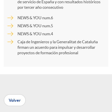
p
de servicio de España y con resultados históricos
por tercer año consecutivo
a
NEWS & YOU num.6
NEWS & YOU num.5
r
NEWS & YOU num.4
Caja de Ingenieros y la Generalitat de Cataluña
t
firman un acuerdo para impulsar y desarrollar
proyectos de formación profesional
i
r
e
Volver