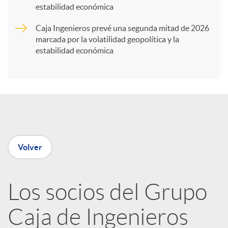
t
estabilidad económica
Caja Ingenieros prevé una segunda mitad de 2026
i
marcada por la volatilidad geopolítica y la
estabilidad económica
r
e
n
Volver
R
Los socios del Grupo
e
Caja de Ingenieros