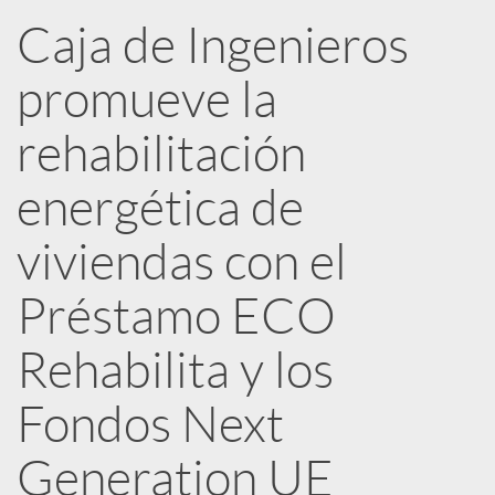
n
Caja de Ingenieros
R
promueve la
e
rehabilitación
energética de
d
viviendas con el
e
Préstamo ECO
s
Rehabilita y los
Fondos Next
S
Generation UE