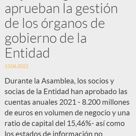
d
aprueban la gestión
e
de los órganos de
gobierno de la
s
Entidad
S
13.06.2022
o
Durante la Asamblea, los socios y
socias de la Entidad han aprobado las
c
cuentas anuales 2021 - 8.200 millones
de euros en volumen de negocio y una
i
ratio de capital del 15,46%- así como
los estados de información no