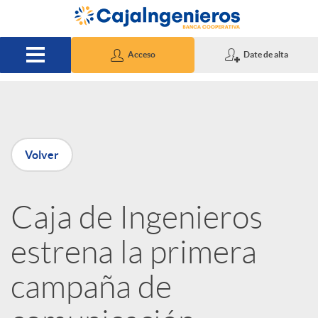
Saltar al contenido principal
Acceso
Date de alta
P
Volver
u
Caja de Ingenieros
b
estrena la primera
l
campaña de
i