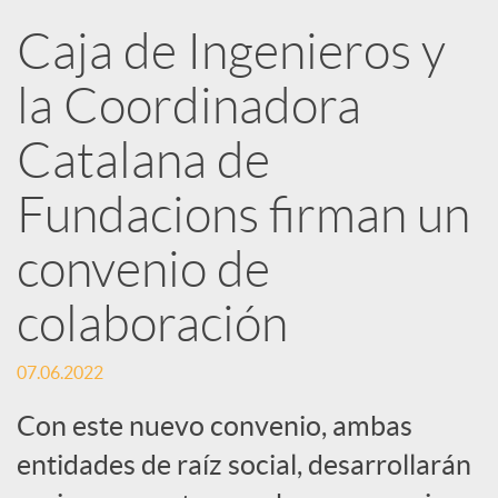
Caja de Ingenieros y
e
la Coordinadora
d
Catalana de
e
Fundacions firman un
convenio de
s
colaboración
S
07.06.2022
o
Con este nuevo convenio, ambas
entidades de raíz social, desarrollarán
c