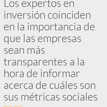
Los expertos en
e
inversión coinciden
d
en la importancia de
e
que las empresas
sean más
s
transparentes a la
S
hora de informar
o
acerca de cuáles son
sus métricas sociales
c