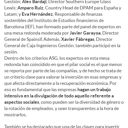
Gestión;
Alex Bardaji
, Director Southern Europe Glass
Lewis;
Amparo Ruiz
, Country Head de DPAM para España y
Latam; y
Eva Hernández
, Responsable de finanzas
sostenibles del Instituto de Estudios financieros de
Barcelona (IEF), han formado parte del panel de expertos en
una mesa redonda moderada por
Javier Garayoa
, Director
General de Spainsif. Además,
Xavier Fàbregas
, Director
General de Caja Ingenieros Gestión, también participó en la
sesión.
Dentro de los criterios ASG, los expertos en esta mesa
redonda han coincidido en que el pilar social es el que menos
se reporta por parte de las compañías, y de hecho se trata de
un criterio clave para valorar la inversión en esas empresas y
que afecta directamente a la recuperación económica. Por
eso es fundamental que las empresas
hagan un trabajo
intensivo en la divulgación de todo aquello referente a
aspectos sociales
, como pueden ser la diversidad de género o
la rotación de empleados, y sean transparentes a la hora de
mostrarlos.
También se ha destacado que una de las claves para invertir