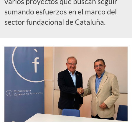
varios proyectos que buscan seguir
sumando esfuerzos en el marco del
i
sector fundacional de Cataluña.
a
l
e
s