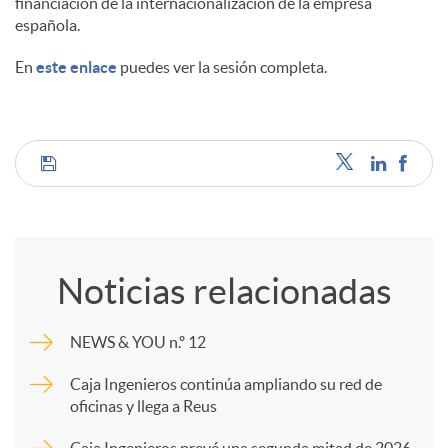
financiación de la internacionalización de la empresa
española.
En
este enlace
puedes ver la sesión completa.
C
o
Noticias relacionadas
m
NEWS & YOU n.º 12
p
Caja Ingenieros continúa ampliando su red de
oficinas y llega a Reus
a
Caja Ingenieros prevé una segunda mitad de 2026