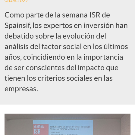
08.06.2022
i
Como parte de la semana ISR de
a
Spainsif, los expertos en inversión han
debatido sobre la evolución del
l
análisis del factor social en los últimos
años, coincidiendo en la importancia
e
de ser conscientes del impacto que
tienen los criterios sociales en las
s
empresas.