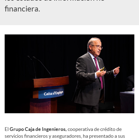
a
financiera.
l
e
s
El
Grupo Caja de Ingenieros,
cooperativa de crédito de
servicios financieros y aseguradores, ha presentado a sus