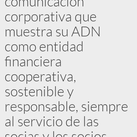
comunicación
corporativa que
c
muestra su ADN
a
como entidad
d
financiera
o
cooperativa,
sostenible y
r
responsable, siempre
d
al servicio de las
e
socias y los socios