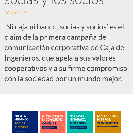
c
16.06.2022
‘Ni caja ni banco, socias y socios’ es el
o
claim de la primera campaña de
comunicación corporativa de Caja de
n
Ingenieros, que apela a sus valores
cooperativos y a su firme compromiso
t
con la sociedad por un mundo mejor.
e
n
i