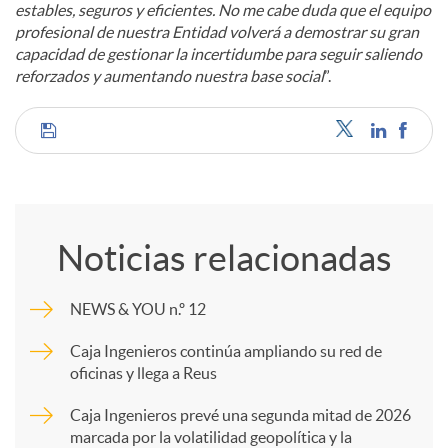
estables, seguros y eficientes. No me cabe duda que el equipo
profesional de nuestra Entidad volverá a demostrar su gran
capacidad de gestionar la incertidumbe para seguir saliendo
reforzados y aumentando nuestra base social
”.
C
o
Noticias relacionadas
m
NEWS & YOU n.º 12
p
Caja Ingenieros continúa ampliando su red de
oficinas y llega a Reus
a
Caja Ingenieros prevé una segunda mitad de 2026
marcada por la volatilidad geopolítica y la