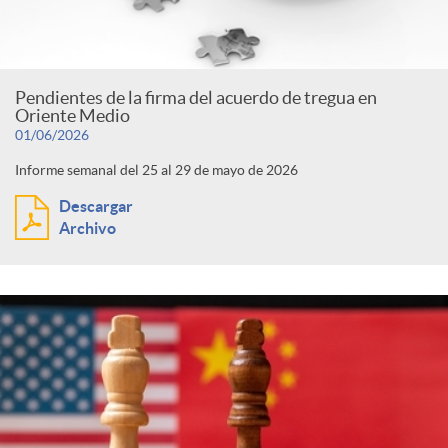
c
F
t
o
Pendientes de la firma del acuerdo de tregua en
o
e
Oriente Medio
01/06/2026
n
c
Informe semanal del 25 al 29 de mayo de 2026
g
Descargar
t
u
Archivo
o
e
s
r
n
í
i
a