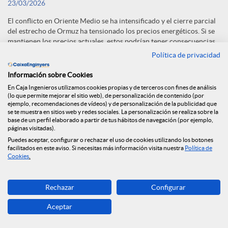
23/03/2026
El conflicto en Oriente Medio se ha intensificado y el cierre parcial
del estrecho de Ormuz ha tensionado los precios energéticos. Si se
mantienen los precios actuales, estos podrían tener consecuencias
adversas, mientras que una desescalada progresiva parece el
Política de privacidad
escenario más probable.
Información sobre Cookies
Descargar
En Caja Ingenieros utilizamos cookies propias y de terceros con fines de análisis
Archivo
(lo que permite mejorar el sitio web), de personalización de contenido (por
ejemplo, recomendaciones de vídeos) y de personalización de la publicidad que
se te muestra en sitios web y redes sociales. La personalización se realiza sobre la
base de un perfil elaborado a partir de tus hábitos de navegación (por ejemplo,
páginas visitadas).
Puedes aceptar, configurar o rechazar el uso de cookies utilizando los botones
facilitados en este aviso. Si necesitas más información visita nuestra
Política de
Cookies
.
1
2
3
...
7
Página
Página
Página
Páginas intermedias Use TA
Página
Rechazar
Configurar
F
Aceptar