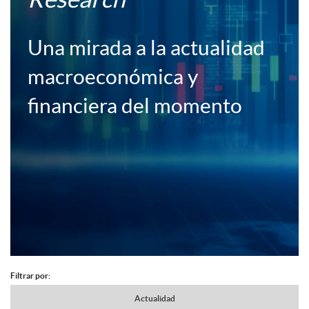
c
c
Una mirada a la actualidad
a
e
macroeconómica y
c
financiera del momento
r
i
a
o
F
n
B
o
e
o
Filtrar por:
A
c
N
Actualidad