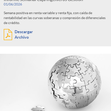
a
b
01/06/2026
c
u
s
ó
Semana positiva en renta variable y renta fija, con caída de
s
rentabilidad en las curvas soberanas y compresión de diferenciales
e
a
de crédito.
l
i
n
Descargar
c
Archivo
d
t
o
p
e
o
a
n
o
r
r
d
r
a
d
o
c
e
s
a