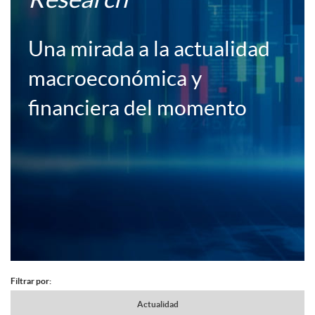
c
c
Una mirada a la actualidad
a
e
macroeconómica y
c
financiera del momento
r
i
a
o
F
n
B
o
e
o
Filtrar por:
A
c
N
Actualidad