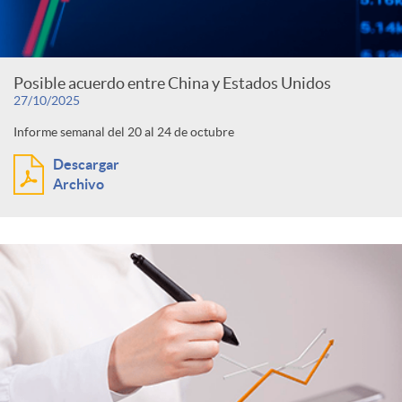
c
F
t
o
Posible acuerdo entre China y Estados Unidos
o
e
27/10/2025
Informe semanal del 20 al 24 de octubre
n
c
g
Descargar
Archivo
t
u
o
e
s
r
n
í
i
a