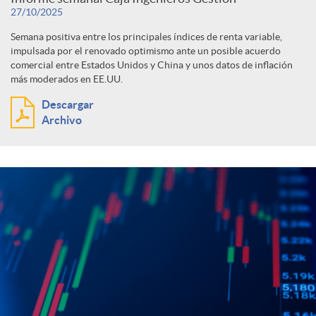
a
b
27/10/2025
c
u
s
ó
Semana positiva entre los principales índices de renta variable,
s
impulsada por el renovado optimismo ante un posible acuerdo
e
a
comercial entre Estados Unidos y China y unos datos de inflación
l
i
n
más moderados en EE.UU.
c
Descargar
d
t
o
Archivo
p
e
o
a
n
o
r
r
d
r
a
d
o
c
e
s
a