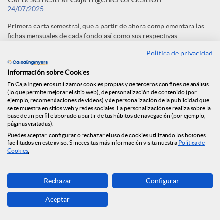
24/07/2025
Primera carta semestral, que a partir de ahora complementará las
fichas mensuales de cada fondo así como sus respectivas
presentaciones, poniendo énfasis en uno de nuestros valores, la
Política de privacidad
claridad.
Información sobre Cookies
Descargar
Archivo
En Caja Ingenieros utilizamos cookies propias y de terceros con fines de análisis
(lo que permite mejorar el sitio web), de personalización de contenido (por
ejemplo, recomendaciones de vídeos) y de personalización de la publicidad que
se te muestra en sitios web y redes sociales. La personalización se realiza sobre la
base de un perfil elaborado a partir de tus hábitos de navegación (por ejemplo,
páginas visitadas).
Puedes aceptar, configurar o rechazar el uso de cookies utilizando los botones
facilitados en este aviso. Si necesitas más información visita nuestra
Política de
1
...
4
5
6
7
Cookies
.
Página
Páginas intermedias Use TAB para despl
Página
Página
Página
Página
Rechazar
Configurar
F
Aceptar